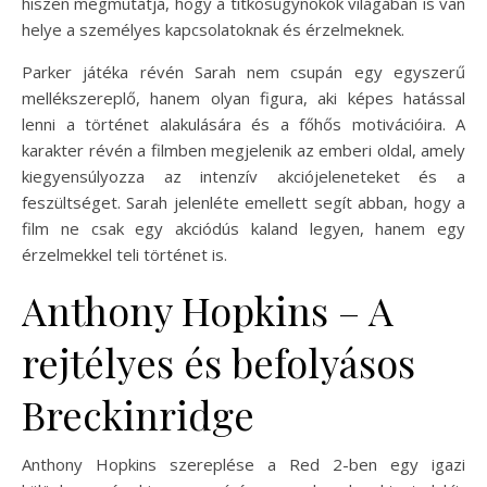
hiszen megmutatja, hogy a titkosügynökök világában is van
helye a személyes kapcsolatoknak és érzelmeknek.
Parker játéka révén Sarah nem csupán egy egyszerű
mellékszereplő, hanem olyan figura, aki képes hatással
lenni a történet alakulására és a főhős motivációira. A
karakter révén a filmben megjelenik az emberi oldal, amely
kiegyensúlyozza az intenzív akciójeleneteket és a
feszültséget. Sarah jelenléte emellett segít abban, hogy a
film ne csak egy akciódús kaland legyen, hanem egy
érzelmekkel teli történet is.
Anthony Hopkins – A
rejtélyes és befolyásos
Breckinridge
Anthony Hopkins szereplése a Red 2-ben egy igazi