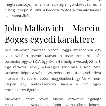
megtestesítője, hanem a stratégiai gondolkodás és a
hűség jelképe is, ami különösen fontos a csapatdinamika
szempontjából.
John Malkovich – Marvin
Boggs egyedi karaktere
John Malkovich alakítása Marvin Boggs szerepében egy
igazi színészi bravúr. Marvin, a kissé excentrikus és
paranoiás egykori CIA-ügynök, aki mindig a veszélytől tart,
egy karakter, amely különleges színt visz a Red 2-be.
Malkovich képes a színpadias, néha szinte túlzó viselkedést
hitelesen és szerethetően megjeleníteni, így Marvin nem
csupán egy mellékszereplő, hanem a film egyik
emlékezetes figurája.
Malkovich játéka révén Marvin karaktere egyfajta
ellenpontként szolgál a többi szereplőhöz képest.