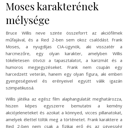
Moses karakterének
mélysége
Bruce Willis neve szinte összeforrt az akciófilmek
műfajával, és a Red 2-ben sem okoz csalódást. Frank
Moses, a nyugdíjas CIA-ügynök, aki visszatér a
harcmezőre, egy olyan karakter, amelyben Willis
tökéletesen ötvözi a tapasztalatot, a karizmát és a
humoros megjegyzéseket. Frank nem csupán egy
harcedzett veterán, hanem egy olyan figura, aki emberi
gyengeségeivel és erényeivel együtt válik igazán
szimpatikussá.
Willis játéka az egész film alaphangulatát meghatározza,
hiszen képes egyszerre bemutatni a kemény
akciójeleneteket és azokat a könnyed, vicces pillanatokat,
amelyek élettel töltik meg a történetet. Frank karaktere a
Red 2-ben nem csak a fizikai erő és az ügyesség