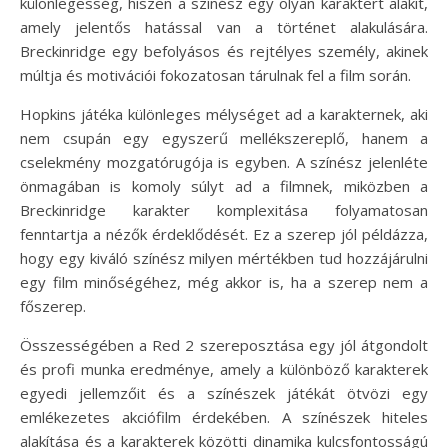
különlegesség, hiszen a színész egy olyan karaktert alakít,
amely jelentős hatással van a történet alakulására.
Breckinridge egy befolyásos és rejtélyes személy, akinek
múltja és motivációi fokozatosan tárulnak fel a film során.
Hopkins játéka különleges mélységet ad a karakternek, aki
nem csupán egy egyszerű mellékszereplő, hanem a
cselekmény mozgatórugója is egyben. A színész jelenléte
önmagában is komoly súlyt ad a filmnek, miközben a
Breckinridge karakter komplexitása folyamatosan
fenntartja a nézők érdeklődését. Ez a szerep jól példázza,
hogy egy kiváló színész milyen mértékben tud hozzájárulni
egy film minőségéhez, még akkor is, ha a szerep nem a
főszerep.
Összességében a Red 2 szereposztása egy jól átgondolt
és profi munka eredménye, amely a különböző karakterek
egyedi jellemzőit és a színészek játékát ötvözi egy
emlékezetes akciófilm érdekében. A színészek hiteles
alakítása és a karakterek közötti dinamika kulcsfontosságú