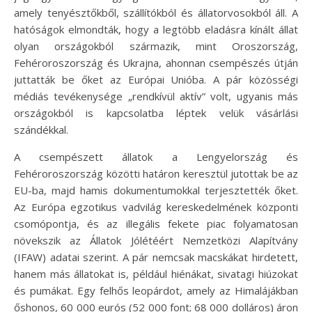
amely tenyésztőkből, szállítókból és állatorvosokból áll. A
hatóságok elmondták, hogy a legtöbb eladásra kínált állat
olyan országokból származik, mint Oroszország,
Fehéroroszország és Ukrajna, ahonnan csempészés útján
juttatták be őket az Európai Unióba. A pár közösségi
médiás tevékenysége „rendkívül aktív” volt, ugyanis más
országokból is kapcsolatba léptek velük vásárlási
szándékkal.
A csempészett állatok a Lengyelország és
Fehéroroszország közötti határon keresztül jutottak be az
EU-ba, majd hamis dokumentumokkal terjesztették őket.
Az Európa egzotikus vadvilág kereskedelmének központi
csomópontja, és az illegális fekete piac folyamatosan
növekszik az Állatok Jólétéért Nemzetközi Alapítvány
(IFAW) adatai szerint. A pár nemcsak macskákat hirdetett,
hanem más állatokat is, például hiénákat, sivatagi hiúzokat
és pumákat. Egy felhős leopárdot, amely az Himalájákban
őshonos, 60 000 eurós (52 000 font; 68 000 dolláros) áron