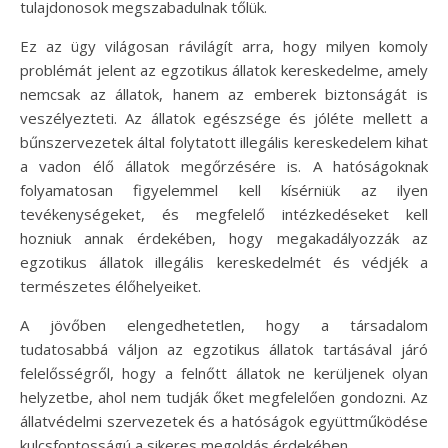
tulajdonosok megszabadulnak tőlük.
Ez az ügy világosan rávilágít arra, hogy milyen komoly
problémát jelent az egzotikus állatok kereskedelme, amely
nemcsak az állatok, hanem az emberek biztonságát is
veszélyezteti. Az állatok egészsége és jóléte mellett a
bűnszervezetek által folytatott illegális kereskedelem kihat
a vadon élő állatok megőrzésére is. A hatóságoknak
folyamatosan figyelemmel kell kísérniük az ilyen
tevékenységeket, és megfelelő intézkedéseket kell
hozniuk annak érdekében, hogy megakadályozzák az
egzotikus állatok illegális kereskedelmét és védjék a
természetes élőhelyeiket.
A jövőben elengedhetetlen, hogy a társadalom
tudatosabbá váljon az egzotikus állatok tartásával járó
felelősségről, hogy a felnőtt állatok ne kerüljenek olyan
helyzetbe, ahol nem tudják őket megfelelően gondozni. Az
állatvédelmi szervezetek és a hatóságok együttműködése
kulcsfontosságú a sikeres megoldás érdekében.