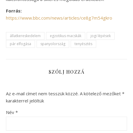
Forrás:
https://www.bbc.com/news/articles/ce8g7m54gkro
állatkereskedelem
egzotikus macskák
jogi lépések
pár elfogása
spanyolország
tenyésztés
SZÓLJ HOZZÁ
Az e-mail címet nem tesszük közzé.
A kötelező mezőket
*
karakterrel jelöltük
Név
*