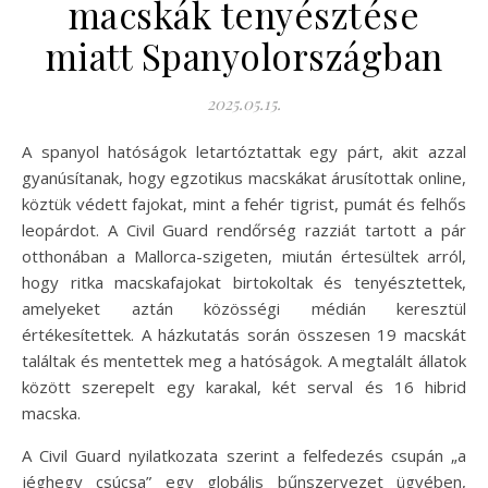
macskák tenyésztése
miatt Spanyolországban
2025.05.15.
A spanyol hatóságok letartóztattak egy párt, akit azzal
gyanúsítanak, hogy egzotikus macskákat árusítottak online,
köztük védett fajokat, mint a fehér tigrist, pumát és felhős
leopárdot. A Civil Guard rendőrség razziát tartott a pár
otthonában a Mallorca-szigeten, miután értesültek arról,
hogy ritka macskafajokat birtokoltak és tenyésztettek,
amelyeket aztán közösségi médián keresztül
értékesítettek. A házkutatás során összesen 19 macskát
találtak és mentettek meg a hatóságok. A megtalált állatok
között szerepelt egy karakal, két serval és 16 hibrid
macska.
A Civil Guard nyilatkozata szerint a felfedezés csupán „a
jéghegy csúcsa” egy globális bűnszervezet ügyében,