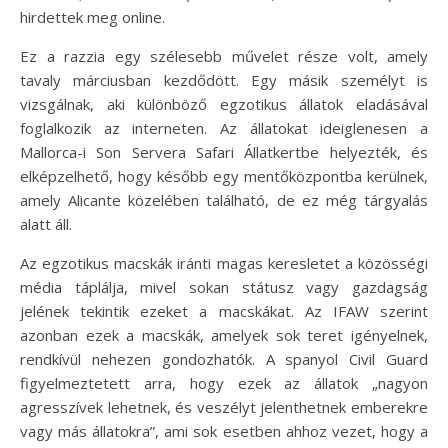
hirdettek meg online.
Ez a razzia egy szélesebb művelet része volt, amely
tavaly márciusban kezdődött. Egy másik személyt is
vizsgálnak, aki különböző egzotikus állatok eladásával
foglalkozik az interneten. Az állatokat ideiglenesen a
Mallorca-i Son Servera Safari Állatkertbe helyezték, és
elképzelhető, hogy később egy mentőközpontba kerülnek,
amely Alicante közelében található, de ez még tárgyalás
alatt áll.
Az egzotikus macskák iránti magas keresletet a közösségi
média táplálja, mivel sokan státusz vagy gazdagság
jelének tekintik ezeket a macskákat. Az IFAW szerint
azonban ezek a macskák, amelyek sok teret igényelnek,
rendkívül nehezen gondozhatók. A spanyol Civil Guard
figyelmeztetett arra, hogy ezek az állatok „nagyon
agresszívek lehetnek, és veszélyt jelenthetnek emberekre
vagy más állatokra”, ami sok esetben ahhoz vezet, hogy a