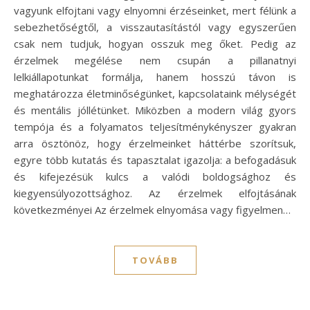
vagyunk elfojtani vagy elnyomni érzéseinket, mert félünk a
sebezhetőségtől, a visszautasítástól vagy egyszerűen
csak nem tudjuk, hogyan osszuk meg őket. Pedig az
érzelmek megélése nem csupán a pillanatnyi
lelkiállapotunkat formálja, hanem hosszú távon is
meghatározza életminőségünket, kapcsolataink mélységét
és mentális jóllétünket. Miközben a modern világ gyors
tempója és a folyamatos teljesítménykényszer gyakran
arra ösztönöz, hogy érzelmeinket háttérbe szorítsuk,
egyre több kutatás és tapasztalat igazolja: a befogadásuk
és kifejezésük kulcs a valódi boldogsághoz és
kiegyensúlyozottsághoz. Az érzelmek elfojtásának
következményei Az érzelmek elnyomása vagy figyelmen…
TOVÁBB