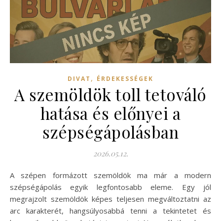
,
DIVAT
ÉRDEKESSÉGEK
A szemöldök toll tetováló
hatása és előnyei a
szépségápolásban
2026.05.12.
A szépen formázott szemöldök ma már a modern
szépségápolás egyik legfontosabb eleme. Egy jól
megrajzolt szemöldök képes teljesen megváltoztatni az
arc karakterét, hangsúlyosabbá tenni a tekintetet és