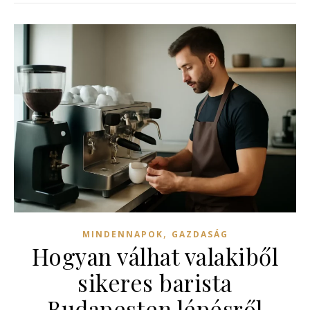
,
MINDENNAPOK
GAZDASÁG
Hogyan válhat valakiből
sikeres barista
Budapesten lépésről