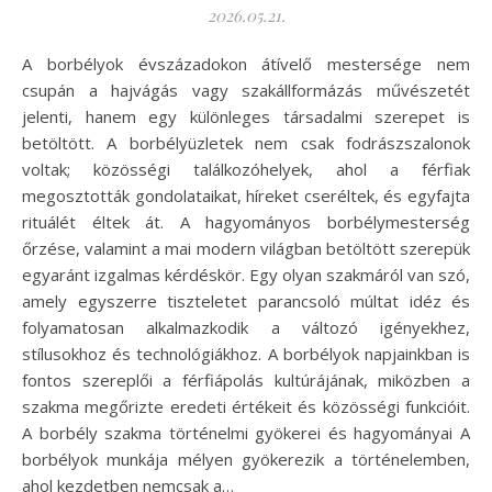
2026.05.21.
A borbélyok évszázadokon átívelő mestersége nem
csupán a hajvágás vagy szakállformázás művészetét
jelenti, hanem egy különleges társadalmi szerepet is
betöltött. A borbélyüzletek nem csak fodrászszalonok
voltak; közösségi találkozóhelyek, ahol a férfiak
megosztották gondolataikat, híreket cseréltek, és egyfajta
rituálét éltek át. A hagyományos borbélymesterség
őrzése, valamint a mai modern világban betöltött szerepük
egyaránt izgalmas kérdéskör. Egy olyan szakmáról van szó,
amely egyszerre tiszteletet parancsoló múltat idéz és
folyamatosan alkalmazkodik a változó igényekhez,
stílusokhoz és technológiákhoz. A borbélyok napjainkban is
fontos szereplői a férfiápolás kultúrájának, miközben a
szakma megőrizte eredeti értékeit és közösségi funkcióit.
A borbély szakma történelmi gyökerei és hagyományai A
borbélyok munkája mélyen gyökerezik a történelemben,
ahol kezdetben nemcsak a…