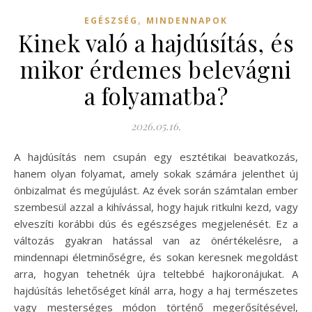
,
EGÉSZSÉG
MINDENNAPOK
Kinek való a hajdúsítás, és
mikor érdemes belevágni
a folyamatba?
2026.05.16.
A hajdúsítás nem csupán egy esztétikai beavatkozás,
hanem olyan folyamat, amely sokak számára jelenthet új
önbizalmat és megújulást. Az évek során számtalan ember
szembesül azzal a kihívással, hogy hajuk ritkulni kezd, vagy
elveszíti korábbi dús és egészséges megjelenését. Ez a
változás gyakran hatással van az önértékelésre, a
mindennapi életminőségre, és sokan keresnek megoldást
arra, hogyan tehetnék újra teltebbé hajkoronájukat. A
hajdúsítás lehetőséget kínál arra, hogy a haj természetes
vagy mesterséges módon történő megerősítésével,