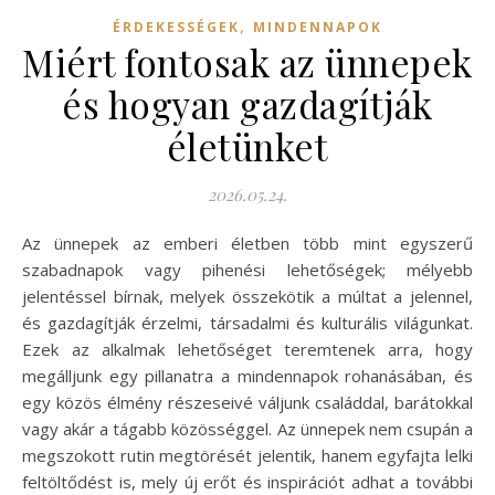
,
ÉRDEKESSÉGEK
MINDENNAPOK
Miért fontosak az ünnepek
és hogyan gazdagítják
életünket
2026.05.24.
Az ünnepek az emberi életben több mint egyszerű
szabadnapok vagy pihenési lehetőségek; mélyebb
jelentéssel bírnak, melyek összekötik a múltat a jelennel,
és gazdagítják érzelmi, társadalmi és kulturális világunkat.
Ezek az alkalmak lehetőséget teremtenek arra, hogy
megálljunk egy pillanatra a mindennapok rohanásában, és
egy közös élmény részeseivé váljunk családdal, barátokkal
vagy akár a tágabb közösséggel. Az ünnepek nem csupán a
megszokott rutin megtörését jelentik, hanem egyfajta lelki
feltöltődést is, mely új erőt és inspirációt adhat a további