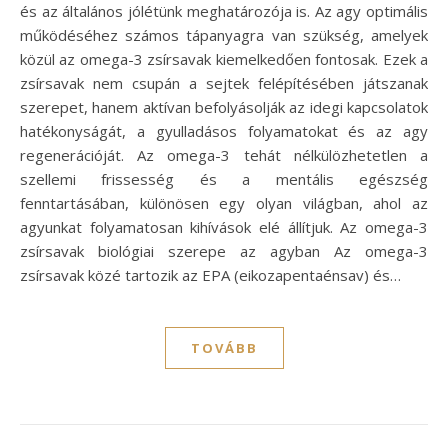
és az általános jólétünk meghatározója is. Az agy optimális
működéséhez számos tápanyagra van szükség, amelyek
közül az omega-3 zsírsavak kiemelkedően fontosak. Ezek a
zsírsavak nem csupán a sejtek felépítésében játszanak
szerepet, hanem aktívan befolyásolják az idegi kapcsolatok
hatékonyságát, a gyulladásos folyamatokat és az agy
regenerációját. Az omega-3 tehát nélkülözhetetlen a
szellemi frissesség és a mentális egészség
fenntartásában, különösen egy olyan világban, ahol az
agyunkat folyamatosan kihívások elé állítjuk. Az omega-3
zsírsavak biológiai szerepe az agyban Az omega-3
zsírsavak közé tartozik az EPA (eikozapentaénsav) és…
TOVÁBB