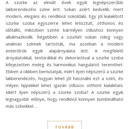
A szürke az elmúlt évek egyik legnépszerűbb
lakberendezési színe lett. Sokan azért kedvelik, mert
modern, elegáns és rendkívül sokoldalú. Egy jól kialakított
szürke szoba egyszerre lehet letisztult, otthonos és
időtálló, miközben szinte bármilyen stílushoz könnyen
alkalmazkodik. Régebben a szürkét sokan rideg vagy
unalmas színnek tartották, ma azonban a modern
enteriőrök egyik alapárnyalata lett. A megfelelő
árnyalatokkal, textúrákkal és dekorációval a szürke szoba
kifejezetten meleg és harmonikus hangulatot teremthet.
Ebben a cikkben bemutatjuk, miért ilyen népszerű a szürke
lakberendezés, hogyan lehet jól használni ezt a színt, és
milyen tippekkel lehet igazán stílusos otthont kialakítani.
Miért ilyen népszerű a szürke szoba? A szürke egyik
legnagyobb előnye, hogy rendkívül könnyen kombinálható
más színekkel.…
TOVÁBB