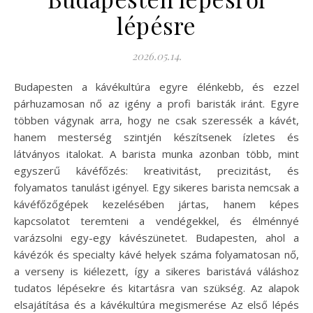
lépésre
2026.05.14.
Budapesten a kávékultúra egyre élénkebb, és ezzel
párhuzamosan nő az igény a profi baristák iránt. Egyre
többen vágynak arra, hogy ne csak szeressék a kávét,
hanem mesterség szintjén készítsenek ízletes és
látványos italokat. A barista munka azonban több, mint
egyszerű kávéfőzés: kreativitást, precizitást, és
folyamatos tanulást igényel. Egy sikeres barista nemcsak a
kávéfőzőgépek kezelésében jártas, hanem képes
kapcsolatot teremteni a vendégekkel, és élménnyé
varázsolni egy-egy kávészünetet. Budapesten, ahol a
kávézók és specialty kávé helyek száma folyamatosan nő,
a verseny is kiélezett, így a sikeres baristává váláshoz
tudatos lépésekre és kitartásra van szükség. Az alapok
elsajátítása és a kávékultúra megismerése Az első lépés