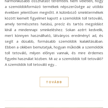
harmonikusabb összhatást teremteni. Nem véletlen, hogy
a szemöldökformázó termékek népszerűsége az utóbbi
években jelentősen megnőtt. A különböző sminktermékek
között kiemelt figyelmet kapott a szemöldök toll tetováló,
amely természetes hatású, precíz és tartós megoldást
kínál a mindennapi sminkeléshez. Sokan azért kedvelik,
mert könnyen használható, látványos eredményt ad, és
segít a dúsabb, formásabb szemöldök kialakításában.
Ebben a cikkben bemutatjuk, hogyan működik a szemöldök
toll tetováló, milyen előnyei vannak, és mire érdemes
figyelni használat közben. Mi az a szemöldök toll tetováló?
A szemöldök toll tetováló egy…
TOVÁBB