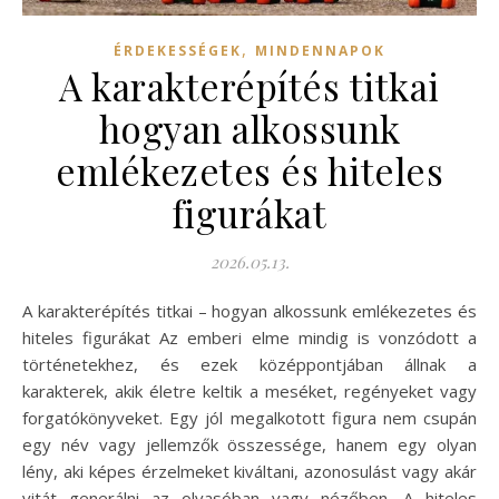
,
ÉRDEKESSÉGEK
MINDENNAPOK
A karakterépítés titkai
hogyan alkossunk
emlékezetes és hiteles
figurákat
2026.05.13.
A karakterépítés titkai – hogyan alkossunk emlékezetes és
hiteles figurákat Az emberi elme mindig is vonzódott a
történetekhez, és ezek középpontjában állnak a
karakterek, akik életre keltik a meséket, regényeket vagy
forgatókönyveket. Egy jól megalkotott figura nem csupán
egy név vagy jellemzők összessége, hanem egy olyan
lény, aki képes érzelmeket kiváltani, azonosulást vagy akár
vitát generálni az olvasóban vagy nézőben. A hiteles