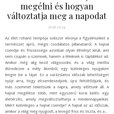
megélni és hogyan
változtatja meg a napodat
2026.05.24.
Az élet rohanó tempója sokszor elvonja a figyelmünket a
természet apró, mégis csodálatos pillanatairól. A hajnal
csendje és frissessége azonban olyan élményt kínál, ami
nem csupán a szemnek, hanem a léleknek is táplálékot ad.
Amikor még alig kezd világosodni, és a világ mintha
ébredezne a mély álomból, egy különleges nyugalom
lengte be a tájat. Ez a varázslatos időszak lehetőséget
nyújt arra, hogy elcsendesedjünk, újra feltöltődjünk, és
más szemmel tekintsünk a napra, amely előttünk áll. A
hajnal megélése több, mint egyszerű korai kelés: egy
életérzés, amely megváltoztathatja a mindennapjainkat.
Miért különleges a hajnal csendje? A hajnal az az időszak,
amikor a világ még nyugodt, a levegő friss és tiszta, és a…