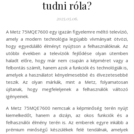
tudni róla?
2025.05.06.
A Metz 75MQE7600 egy igazán figyelemre méltó televízió,
amely a modern technológia legújabb vívmányait ötvözi,
hogy egyedülálló élményt nyújtson a felhasználóknak. Az
utóbbi években a televíziók fejlődése olyan ütemben
haladt előre, hogy már nem csupán a képméret vagy a
felbontás számít, hanem azok a funkciók és technológiák is,
amelyek a használatot kényelmesebbé és élvezetesebbé
teszik. Az olyan márkák, mint a Metz, folyamatosan
újítanak, hogy megfeleljenek a felhasználók változó
igényeinek.
A Metz 75MQE7600 nemcsak a képminőség terén nyújt
kiemelkedőt, hanem a dizájn, az okos funkciók és a
felhasználói élmény terén is. Az emberek egyre inkább a
prémium minőségű készülékek felé tendálnak, amelyek