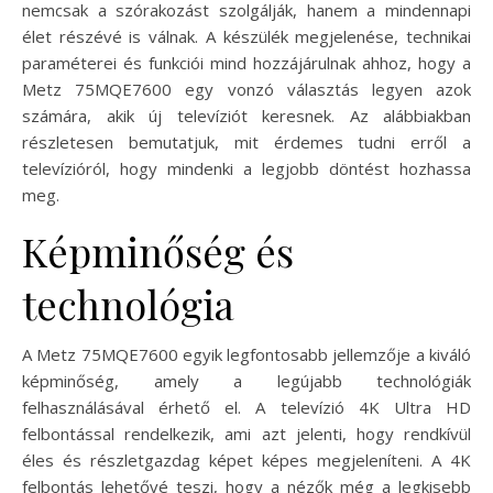
nemcsak a szórakozást szolgálják, hanem a mindennapi
élet részévé is válnak. A készülék megjelenése, technikai
paraméterei és funkciói mind hozzájárulnak ahhoz, hogy a
Metz 75MQE7600 egy vonzó választás legyen azok
számára, akik új televíziót keresnek. Az alábbiakban
részletesen bemutatjuk, mit érdemes tudni erről a
televízióról, hogy mindenki a legjobb döntést hozhassa
meg.
Képminőség és
technológia
A Metz 75MQE7600 egyik legfontosabb jellemzője a kiváló
képminőség, amely a legújabb technológiák
felhasználásával érhető el. A televízió 4K Ultra HD
felbontással rendelkezik, ami azt jelenti, hogy rendkívül
éles és részletgazdag képet képes megjeleníteni. A 4K
felbontás lehetővé teszi, hogy a nézők még a legkisebb