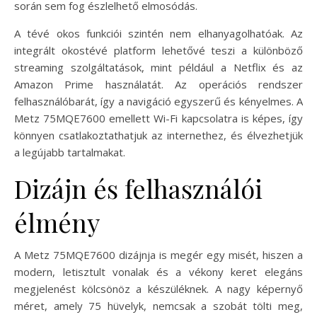
során sem fog észlelhető elmosódás.
A tévé okos funkciói szintén nem elhanyagolhatóak. Az
integrált okostévé platform lehetővé teszi a különböző
streaming szolgáltatások, mint például a Netflix és az
Amazon Prime használatát. Az operációs rendszer
felhasználóbarát, így a navigáció egyszerű és kényelmes. A
Metz 75MQE7600 emellett Wi-Fi kapcsolatra is képes, így
könnyen csatlakoztathatjuk az internethez, és élvezhetjük
a legújabb tartalmakat.
Dizájn és felhasználói
élmény
A Metz 75MQE7600 dizájnja is megér egy misét, hiszen a
modern, letisztult vonalak és a vékony keret elegáns
megjelenést kölcsönöz a készüléknek. A nagy képernyő
méret, amely 75 hüvelyk, nemcsak a szobát tölti meg,