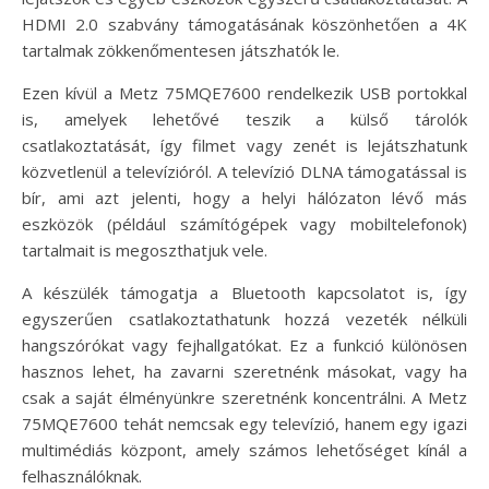
HDMI 2.0 szabvány támogatásának köszönhetően a 4K
tartalmak zökkenőmentesen játszhatók le.
Ezen kívül a Metz 75MQE7600 rendelkezik USB portokkal
is, amelyek lehetővé teszik a külső tárolók
csatlakoztatását, így filmet vagy zenét is lejátszhatunk
közvetlenül a televízióról. A televízió DLNA támogatással is
bír, ami azt jelenti, hogy a helyi hálózaton lévő más
eszközök (például számítógépek vagy mobiltelefonok)
tartalmait is megoszthatjuk vele.
A készülék támogatja a Bluetooth kapcsolatot is, így
egyszerűen csatlakoztathatunk hozzá vezeték nélküli
hangszórókat vagy fejhallgatókat. Ez a funkció különösen
hasznos lehet, ha zavarni szeretnénk másokat, vagy ha
csak a saját élményünkre szeretnénk koncentrálni. A Metz
75MQE7600 tehát nemcsak egy televízió, hanem egy igazi
multimédiás központ, amely számos lehetőséget kínál a
felhasználóknak.