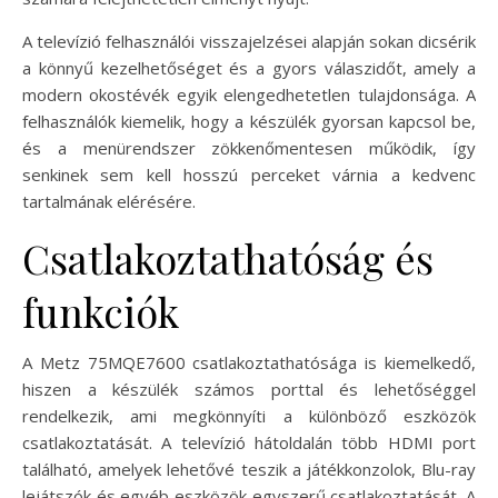
A televízió felhasználói visszajelzései alapján sokan dicsérik
a könnyű kezelhetőséget és a gyors válaszidőt, amely a
modern okostévék egyik elengedhetetlen tulajdonsága. A
felhasználók kiemelik, hogy a készülék gyorsan kapcsol be,
és a menürendszer zökkenőmentesen működik, így
senkinek sem kell hosszú perceket várnia a kedvenc
tartalmának elérésére.
Csatlakoztathatóság és
funkciók
A Metz 75MQE7600 csatlakoztathatósága is kiemelkedő,
hiszen a készülék számos porttal és lehetőséggel
rendelkezik, ami megkönnyíti a különböző eszközök
csatlakoztatását. A televízió hátoldalán több HDMI port
található, amelyek lehetővé teszik a játékkonzolok, Blu-ray
lejátszók és egyéb eszközök egyszerű csatlakoztatását. A