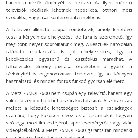
hanem a nézők élményét is fokozza. Az ilyen méretű
televíziók ideálisak lehetnek nappalikba, otthoni mozi
szobákba, vagy akár konferenciatermekbe is.
A televízió állítható talppal rendelkezik, amely lehetővé
teszi a kényelmes elhelyezést, de falra is szerelhető, így
még több helyet spórolhatunk meg. A készülék hátoldalán
található csatlakozók is jól elhelyezettek, így a
kábelkezelés egyszerű és esztétikus maradhat. A
felhasználói élmény javítása érdekében a gyártó a
távirányítót is ergonomikusan tervezte, így az könnyen
használható, és minden fontos funkció gyorsan elérhető.
A Metz 75MQE7600 nem csupán egy televízió, hanem egy
valódi középpontja lehet a szórakoztatásnak. A szórakozás
mellett a készülék lehetőséget biztosít a családtagok
számára, hogy közösen élvezzék a tartalmakat. Legyen
szó egy mozifilm estéjéről, sporteseményről vagy akár
videojátékokról, a Metz 75MQE7600 garantáltan mindenki
számára felejthetetlen élményt nyújt.