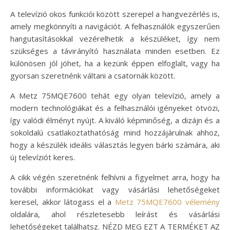
A televízió okos funkciói között szerepel a hangvezérlés is,
amely megkönnyíti a navigációt. A felhasználók egyszerűen
hangutasításokkal vezérelhetik a készüléket, így nem
szükséges a távirányító használata minden esetben. Ez
különösen jól jöhet, ha a kezünk éppen elfoglalt, vagy ha
gyorsan szeretnénk váltani a csatornák között.
A Metz 75MQE7600 tehát egy olyan televízió, amely a
modern technológiákat és a felhasználói igényeket ötvözi,
így valódi élményt nyújt. A kiváló képminőség, a dizájn és a
sokoldalú csatlakoztathatóság mind hozzájárulnak ahhoz,
hogy a készülék ideális választás legyen bárki számára, aki
új televíziót keres.
A cikk végén szeretnénk felhívni a figyelmet arra, hogy ha
további információkat vagy vásárlási lehetőségeket
keresel, akkor látogass el a
Metz 75MQE7600 vélemény
oldalára, ahol részletesebb leírást és vásárlási
lehetőségeket találhatsz. NÉZD MEG EZT A TERMÉKET AZ