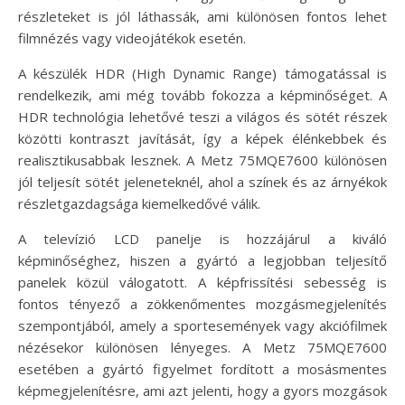
részleteket is jól láthassák, ami különösen fontos lehet
filmnézés vagy videojátékok esetén.
A készülék HDR (High Dynamic Range) támogatással is
rendelkezik, ami még tovább fokozza a képminőséget. A
HDR technológia lehetővé teszi a világos és sötét részek
közötti kontraszt javítását, így a képek élénkebbek és
realisztikusabbak lesznek. A Metz 75MQE7600 különösen
jól teljesít sötét jeleneteknél, ahol a színek és az árnyékok
részletgazdagsága kiemelkedővé válik.
A televízió LCD panelje is hozzájárul a kiváló
képminőséghez, hiszen a gyártó a legjobban teljesítő
panelek közül válogatott. A képfrissítési sebesség is
fontos tényező a zökkenőmentes mozgásmegjelenítés
szempontjából, amely a sportesemények vagy akciófilmek
nézésekor különösen lényeges. A Metz 75MQE7600
esetében a gyártó figyelmet fordított a mosásmentes
képmegjelenítésre, ami azt jelenti, hogy a gyors mozgások