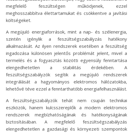
megfelelő feszültségen működjenek, ezzel
meghosszabbítva élettartamukat és csökkentve a javítási
költségeket.
A megújuló energiaforrások, mint a nap- és szélenergia,
szintén igénylik a feszültségszabályzás hatékony
alkalmazását. Az ilyen rendszerek esetében a feszültség
ingadozása különösen jelentős problémát jelent, mivel a
termelés és a fogyasztás közötti egyensúly fenntartása
elengedhetetlen a stabilitás érdekében. A
feszültségszabályzók segítik a megújuló rendszerek
integrálását a hagyományos elektromos hálózatokba,
lehetővé téve ezzel a fenntarthatóbb energiafelhasználást.
A feszültségszabályzók tehát nem csupán technikai
eszközök, hanem kulcsszereplők a modern elektromos
rendszerek megbízhatóságának és hatékonyságának
biztosításában. A megfelelő feszültségszabályzás
elengedhetetlen a gazdasági és környezeti szempontok