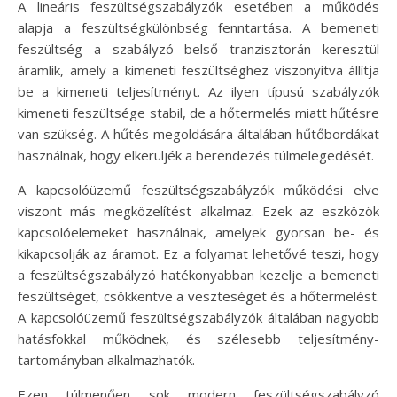
A lineáris feszültségszabályzók esetében a működés
alapja a feszültségkülönbség fenntartása. A bemeneti
feszültség a szabályzó belső tranzisztorán keresztül
áramlik, amely a kimeneti feszültséghez viszonyítva állítja
be a kimeneti teljesítményt. Az ilyen típusú szabályzók
kimeneti feszültsége stabil, de a hőtermelés miatt hűtésre
van szükség. A hűtés megoldására általában hűtőbordákat
használnak, hogy elkerüljék a berendezés túlmelegedését.
A kapcsolóüzemű feszültségszabályzók működési elve
viszont más megközelítést alkalmaz. Ezek az eszközök
kapcsolóelemeket használnak, amelyek gyorsan be- és
kikapcsolják az áramot. Ez a folyamat lehetővé teszi, hogy
a feszültségszabályzó hatékonyabban kezelje a bemeneti
feszültséget, csökkentve a veszteséget és a hőtermelést.
A kapcsolóüzemű feszültségszabályzók általában nagyobb
hatásfokkal működnek, és szélesebb teljesítmény-
tartományban alkalmazhatók.
Ezen túlmenően sok modern feszültségszabályzó