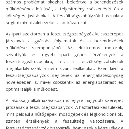
számos problémát okozhat, beleértve a berendezések
működésének leállását, a teljesítmény csökkenését és a
költséges javításokat. A feszültségszabályzók használata
segít minimalizálni ezeket a kockázatokat.
Az ipari szektorban a feszültségszabályzók kulcsszerepet
játszanak a gyártási folyamatok és a berendezések
működése szempontjából. Az elektromos motorok,
szivattyúk és egyéb ipari gépek érzékenyek a
feszültségváltozásokra, és a feszültségszabályzók
megakadályozzák a nem kívánt leállásokat. Ezen kívül a
feszültségszabályzók segítenek az energiahatékonyság
növelésében is, mivel csökkentik az energiapazarlást és
optimalizálják a működést.
A lakossági alkalmazásokban is egyre nagyobb szerepet
játszanak a feszültségszabályzók. A háztartási készülékek,
mint például a hűtőgépek, mosógépek és légkondicionálók,
szintén érzékenyek a feszültség változásaira. A
feszültségszabályzók biztosítják, hogy ezek a készülékek a