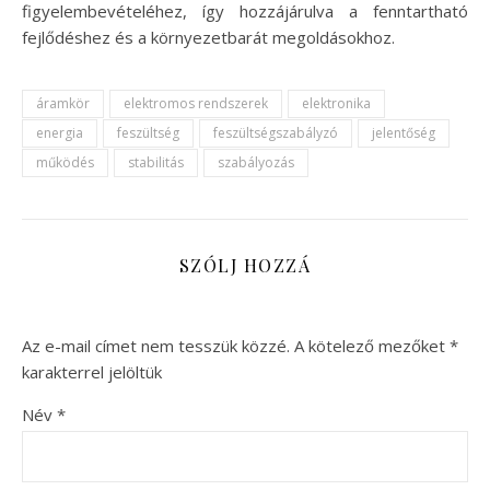
figyelembevételéhez, így hozzájárulva a fenntartható
fejlődéshez és a környezetbarát megoldásokhoz.
áramkör
elektromos rendszerek
elektronika
energia
feszültség
feszültségszabályzó
jelentőség
működés
stabilitás
szabályozás
SZÓLJ HOZZÁ
Az e-mail címet nem tesszük közzé.
A kötelező mezőket
*
karakterrel jelöltük
Név
*