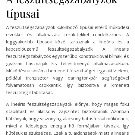
típusai
A feszültségszabályzók különböző típusai eltérő működési
elvekkel és alkalmazási területekkel rendelkeznek. A
leggyakoribb típusok közé tartoznak a lineáris és a
kapcsolóüzemű feszültségszabályzók. A lineáris
feszültségszabályzók egyszerűbb konstrukcióval bírnak, és
gyakran használják kis teljesítményű alkalmazásokban.
Működésük során a bemeneti feszültséget egy aktív elem,
például tranzisztor vagy darlington-pár segítségével
folyamatosan csökkentik, így biztosítva a kimeneti
feszültség stabilitását.
A lineáris feszültségszabályzók előnye, hogy magas fokú
stabilitást és alacsony zajszintet biztosítanak. Azonban
hátrányuk, hogy viszonylag alacsony hatásfokkal működnek,
mivel a felesleges energia hő formájában távozik, így
hűtésük is szükséges. Ezek a tulajdonságok miatt a lineáris