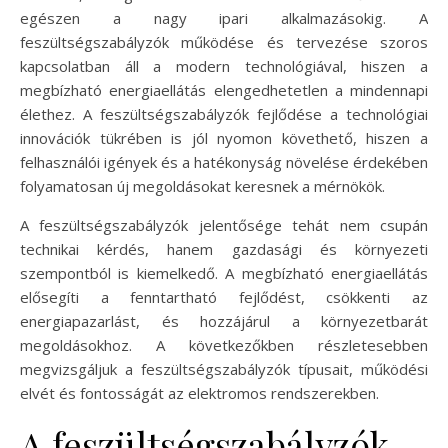
egészen a nagy ipari alkalmazásokig. A
feszültségszabályzók működése és tervezése szoros
kapcsolatban áll a modern technológiával, hiszen a
megbízható energiaellátás elengedhetetlen a mindennapi
élethez. A feszültségszabályzók fejlődése a technológiai
innovációk tükrében is jól nyomon követhető, hiszen a
felhasználói igények és a hatékonyság növelése érdekében
folyamatosan új megoldásokat keresnek a mérnökök.
A feszültségszabályzók jelentősége tehát nem csupán
technikai kérdés, hanem gazdasági és környezeti
szempontból is kiemelkedő. A megbízható energiaellátás
elősegíti a fenntartható fejlődést, csökkenti az
energiapazarlást, és hozzájárul a környezetbarát
megoldásokhoz. A következőkben részletesebben
megvizsgáljuk a feszültségszabályzók típusait, működési
elvét és fontosságát az elektromos rendszerekben.
A feszültségszabályzók