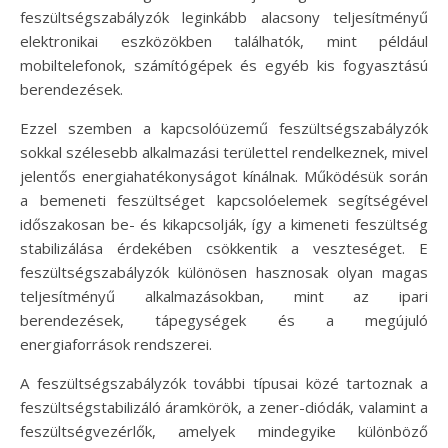
feszültségszabályzók leginkább alacsony teljesítményű
elektronikai eszközökben találhatók, mint például
mobiltelefonok, számítógépek és egyéb kis fogyasztású
berendezések.
Ezzel szemben a kapcsolóüzemű feszültségszabályzók
sokkal szélesebb alkalmazási területtel rendelkeznek, mivel
jelentős energiahatékonyságot kínálnak. Működésük során
a bemeneti feszültséget kapcsolóelemek segítségével
időszakosan be- és kikapcsolják, így a kimeneti feszültség
stabilizálása érdekében csökkentik a veszteséget. E
feszültségszabályzók különösen hasznosak olyan magas
teljesítményű alkalmazásokban, mint az ipari
berendezések, tápegységek és a megújuló
energiaforrások rendszerei.
A feszültségszabályzók további típusai közé tartoznak a
feszültségstabilizáló áramkörök, a zener-diódák, valamint a
feszültségvezérlők, amelyek mindegyike különböző