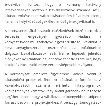
érdekében fontos, hogy a kormány hatékony
intézkedéseket hozzon a kisvállalkozások számára. Az új
lakások építése nemcsak a lakásállomány bővítését jelenti,
hanem a helyi közösségek életminőségének javítását is.
A miniszterek által javasolt intézkedések közé tartozik a
tervezési engedélyek gyorsabb kiadása, a
környezetvédelmi szabályok egyszerűsítése, valamint a
helyi anyagbeszerzés ösztönzése. Az építőiparban
dolgozó kisvállalkozások számára e lépések jelentős
előnyöket nyújthatnak, és lehetővé tehetik számukra, hogy
a költségeiket csökkentve versenyképesebbé váljanak.
A kormányzat emellett figyelembe kívánja venni a
lakásépítési projektek finanszírozásának új formáit is. A
kisvállalkozások számára elérhető hitelprogramok,
kedvezményes kamatok vagy állami garanciák bevezetése
segíthet abban, hogy a vállalkozások könnyebben tudjanak
forrást bevonni a projektjeikhez. A pénzügyi támogatások