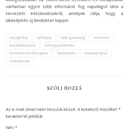
várhatóan egyre több információ fog napvilágot látni a
tervezett intézkedésekről, amelyek célja, hogy a
lakásépítés új lendületet kapjon.
anyaghiány
építőipar
helyi gazdaság
innováció
kisvállalkozások
költségcsökkentés
kormányzati támogatás
lakásépítés
munkaerőpiac
szabályozás
SZÓLJ HOZZÁ
Az e-mail címet nem tesszük közzé.
A kötelező mezőket
*
karakterrel jelöltük
Név
*