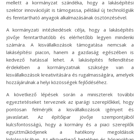
mellett a kormányzat szándéka, hogy a lakásépítési
szektor innovációját is támogassa, például új technológiák
és fenntartható anyagok alkalmazásának ösztönzésével.
A kormányzati intézkedések célja, hogy a lakásépítés
jövője fenntarthatóbb és elérhetőbb legyen mindenki
számára. A kisvállalkozások támogatása nemcsak a
lakásépítési piacon, hanem a gazdaság egészében is
kedvező hatással lehet. A lakásépítés fellendítése
érdekében a kormányzatnak szüksége van a
kisvállalkozások kreativitására és rugalmasságára, amelyek
hozzájárulnak a helyi közösségek fejlődéséhez.
A következő lépések során a miniszterek további
egyeztetéseket terveznek az iparági szereplőkkel, hogy
pontosan felmérjék a kisvállalkozások igényeit és
javaslatait. Az építőipar jövője szempontjából
kulcsfontosságú, hogy a kormány és a piaci szereplők
együttműködjenek a hatékony megoldások
kidolgozásában. Az elkövetkező hetekben és hónapokban