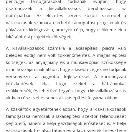
pénzügyi támogatásokat tudnának nyújtani, hogy
ösztönözzék a kisvállalkozások beruházásait az
építőiparban. Az előzetes tervek között szerepel a
vállalkozások számára elérhető támogatási programok és
pályázatok kidolgozása, amelyek célja, hogy csökkentsék a
lakásépítési projektek költségeit.
A kisvállalkozások számára a lakásépítési piacra való
belépés eddig nem volt zökkenőmentes. A magas építési
költségek, az anyaghiány és a munkaerőpiac szűkössége
mind hozzájárulnak ahhoz, hogy a kisebb cégek ne tudjanak
versenyezni a nagyobb fejlesztőkkel. A kormányzati
intézkedések célja, hogy ezeket a hátrányokat
csökkentsék, és lehetővé tegyék, hogy a kisvállalkozások is
aktívan részt vehessenek a lakásépítési folyamatokban.
A szakértők egyetértenek abban, hogy a kisvállalkozások
támogatása nemcsak a lakásépítési szektor fellendülését
segíti elő, hanem a helyi gazdaságok erősítését is. A helyi
vállalkozások foglalkoztatása és a közösségek fejlesztése