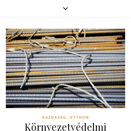
,
GAZDASÁG
OTTHON
Környezetvédelmi