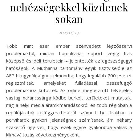
nehézségekkel küzdenek
sokan
2025.05.13.
Több mint ezer ember szenvedett légzőszervi
problémáktól, miután homokvihar söpört végig Irak
középső és déli területein – jelentették az egészségügyi
hatóságok. A Muthanna tartomány egyik tisztviselője az
AFP hírügynökségnek elmondta, hogy legalább 700 esetet
regisztráltak, amelyeket fulladással összefüggő
problémákhoz kötöttek. Az online megosztott felvételek
vastag narancssárga ködbe burkolt területeket mutattak,
míg a helyi média áramkimaradásokról és több régióban a
repülőjáratok felfüggesztéséről számolt be. Irakban a
porviharok gyakori jelenségnek számítanak, ám néhány
szakértő úgy véli, hogy ezek egyre gyakoribbá válnak a
klímaváltozás következményeként.