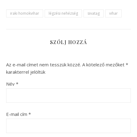
iraki homokvihar
légzési nehézség
sivatag
vihar
SZÓLJ HOZZÁ
Az e-mail címet nem tesszük közzé.
A kötelező mezőket
*
karakterrel jelöltük
Név
*
E-mail cím
*