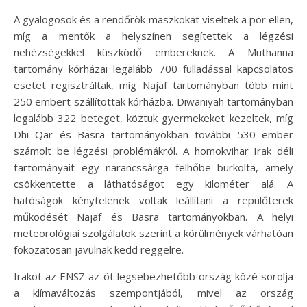
A gyalogosok és a rendőrök maszkokat viseltek a por ellen,
míg a mentők a helyszínen segítettek a légzési
nehézségekkel küszködő embereknek. A Muthanna
tartomány kórházai legalább 700 fulladással kapcsolatos
esetet regisztráltak, míg Najaf tartományban több mint
250 embert szállítottak kórházba. Diwaniyah tartományban
legalább 322 beteget, köztük gyermekeket kezeltek, míg
Dhi Qar és Basra tartományokban további 530 ember
számolt be légzési problémákról. A homokvihar Irak déli
tartományait egy narancssárga felhőbe burkolta, amely
csökkentette a láthatóságot egy kilométer alá. A
hatóságok kénytelenek voltak leállítani a repülőterek
működését Najaf és Basra tartományokban. A helyi
meteorológiai szolgálatok szerint a körülmények várhatóan
fokozatosan javulnak kedd reggelre.
Irakot az ENSZ az öt legsebezhetőbb ország közé sorolja
a klímaváltozás szempontjából, mivel az ország