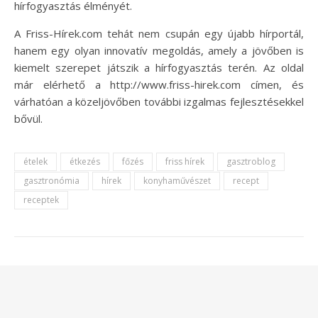
hírfogyasztás élményét.
A Friss-Hírek.com tehát nem csupán egy újabb hírportál,
hanem egy olyan innovatív megoldás, amely a jövőben is
kiemelt szerepet játszik a hírfogyasztás terén. Az oldal
már elérhető a http://www.friss-hirek.com címen, és
várhatóan a közeljövőben további izgalmas fejlesztésekkel
bővül.
ételek
étkezés
főzés
friss hírek
gasztroblog
gasztronómia
hírek
konyhaművészet
recept
receptek