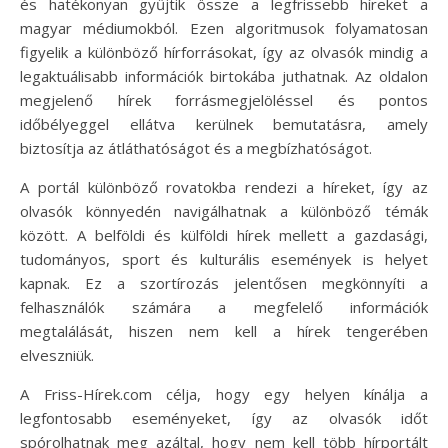
és hatékonyan gyűjtik össze a legfrissebb híreket a
magyar médiumokból. Ezen algoritmusok folyamatosan
figyelik a különböző hírforrásokat, így az olvasók mindig a
legaktuálisabb információk birtokába juthatnak. Az oldalon
megjelenő hírek forrásmegjelöléssel és pontos
időbélyeggel ellátva kerülnek bemutatásra, amely
biztosítja az átláthatóságot és a megbízhatóságot.
A portál különböző rovatokba rendezi a híreket, így az
olvasók könnyedén navigálhatnak a különböző témák
között. A belföldi és külföldi hírek mellett a gazdasági,
tudományos, sport és kulturális események is helyet
kapnak. Ez a szortírozás jelentősen megkönnyíti a
felhasználók számára a megfelelő információk
megtalálását, hiszen nem kell a hírek tengerében
elveszniük.
A Friss-Hírek.com célja, hogy egy helyen kínálja a
legfontosabb eseményeket, így az olvasók időt
spórolhatnak meg azáltal, hogy nem kell több hírportált