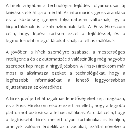
A hírek világában a technológiai fejlődés folyamatosan új
kihívások elé állítja a médiát. Az információk gyors áramlása
és a közönség igényei folyamatosan változnak, így a
hírportáloknak is alkalmazkodniuk kell. A Friss-Hírek.com
célja, hogy lépést tartson ezzel a fejlődéssel, és a
legmodernebb megoldásokat kínálja a felhasználóknak.
A jövőben a hírek személyre szabása, a mesterséges
intelligencia és az automatizáció valószínűleg még nagyobb
szerepet kap majd a hírgyűjtésben. A Friss-Hírek.com már
most is alkalmazza ezeket a technológiákat, hogy a
legfrissebb információkat a lehető leggyorsabban
eljuttathassa az olvasókhoz.
A hírek jövője tehát izgalmas lehetőségeket rejt magában,
és a Friss-Hírek.com elkötelezett amellett, hogy a legjobb
platformot biztosítsa a felhasználóknak. Az oldal célja, hogy
a legfrissebb hírek mellett olyan tartalmakat is kínáljon,
amelyek valóban érdeklik az olvasókat, ezáltal növelve a