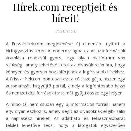
Hírek.com receptjeit és
híreit!
2025.10.05.
A Friss-Hírek.com megjelenése új dimenziót nyitott a
hírfogyasztás terén. A modern világban, ahol az információk
áramlása rendkívül gyors, egy olyan platformra van
szükség, amely lehetővé teszi az olvasók számára, hogy
könnyen és gyorsan hozzáférjenek a legfrissebb hírekhez.
A Friss-Hírek.com pontosan ezt a célt szolgálja, hiszen egy
automatizált hírgyűjtő portál, amely a legfontosabb hazai
és nemzetközi források tartalmát gyűjti össze egy helyen.
A hírportál nem csupán egy új információs forrás, hanem
egy olyan eszköz is, amely segít az olvasóknak eligibilizálni
a naprakész híreket. Az átlátható és felhasználóbarát
felület lehetővé teszi, hogy a látogatók egyszerűen