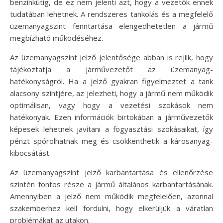
benzinkútig, de ez nem jelenti azt, hogy a vezetők ennek
tudatában lehetnek. A rendszeres tankolás és a megfelelő
üzemanyagszint fenntartása elengedhetetlen a jármű
megbízható működéséhez.
Az üzemanyagszint jelző jelentősége abban is rejlik, hogy
tájékoztatja a járművezetőt az üzemanyag-
hatékonyságról. Ha a jelző gyakran figyelmeztet a tank
alacsony szintjére, az jelezheti, hogy a jármű nem működik
optimálisan, vagy hogy a vezetési szokások nem
hatékonyak. Ezen információk birtokában a járművezetők
képesek lehetnek javítani a fogyasztási szokásaikat, így
pénzt spórolhatnak meg és csökkenthetik a károsanyag-
kibocsátást.
Az üzemanyagszint jelző karbantartása és ellenőrzése
szintén fontos része a jármű általános karbantartásának.
Amennyiben a jelző nem működik megfelelően, azonnal
szakemberhez kell fordulni, hogy elkerüljük a váratlan
problémákat az utakon.