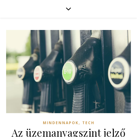
,
MINDENNAPOK
TECH
Az üzemanyagszint jelző