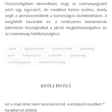
Összességében elmondható, hogy az üzemanyagszint
jelző egy egyszerű, de rendkívül fontos eszköz, amely
segít a járművezetőknek a biztonságos közlekedésben. A
megfelelő használat és a rendszeres karbantartás
jelentősen hozzájárulhat a jármű megbízhatóságához és
az üzemanyag-hatékonysághoz.
autók
figyelmeztetés
járműtechnika
jelentőség
jelző
karbantartás
működés
üzemanyag
üzemanyagszint
vezetési biztonság
SZÓLJ HOZZÁ
Az e-mail címet nem tesszük közzé.
A kötelező mezőket
*
karakterrel jelöltük