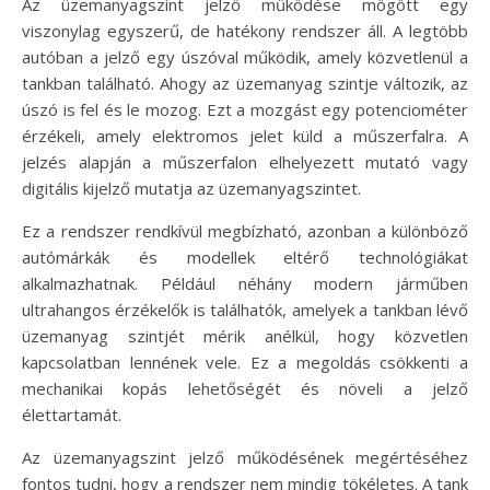
Az üzemanyagszint jelző működése mögött egy
viszonylag egyszerű, de hatékony rendszer áll. A legtöbb
autóban a jelző egy úszóval működik, amely közvetlenül a
tankban található. Ahogy az üzemanyag szintje változik, az
úszó is fel és le mozog. Ezt a mozgást egy potenciométer
érzékeli, amely elektromos jelet küld a műszerfalra. A
jelzés alapján a műszerfalon elhelyezett mutató vagy
digitális kijelző mutatja az üzemanyagszintet.
Ez a rendszer rendkívül megbízható, azonban a különböző
autómárkák és modellek eltérő technológiákat
alkalmazhatnak. Például néhány modern járműben
ultrahangos érzékelők is találhatók, amelyek a tankban lévő
üzemanyag szintjét mérik anélkül, hogy közvetlen
kapcsolatban lennének vele. Ez a megoldás csökkenti a
mechanikai kopás lehetőségét és növeli a jelző
élettartamát.
Az üzemanyagszint jelző működésének megértéséhez
fontos tudni, hogy a rendszer nem mindig tökéletes. A tank