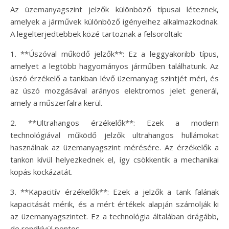
Az üzemanyagszint jelzők különböző típusai léteznek,
amelyek a járművek különböző igényeihez alkalmazkodnak.
A legelterjedtebbek közé tartoznak a felsoroltak:
1. **Úszóval működő jelzők**: Ez a leggyakoribb típus,
amelyet a legtöbb hagyományos járműben találhatunk. Az
úszó érzékelő a tankban lévő üzemanyag szintjét méri, és
az úszó mozgásával arányos elektromos jelet generál,
amely a műszerfalra kerül.
2. **Ultrahangos érzékelők**: Ezek a modern
technológiával működő jelzők ultrahangos hullámokat
használnak az üzemanyagszint mérésére. Az érzékelők a
tankon kívül helyezkednek el, így csökkentik a mechanikai
kopás kockázatát.
3. **Kapacitív érzékelők**: Ezek a jelzők a tank falának
kapacitását mérik, és a mért értékek alapján számolják ki
az üzemanyagszintet. Ez a technológia általában drágább,
de rendkívül pontos.