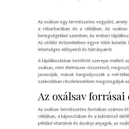
Az oxálsav egy természetes vegyület, amely 
a rebarbarában és a céklában. Az oxálsav
betegségekkel szemben. Az emberi táplálkozá
Az utóbbi évtizedekben egyre több kutatás fo
lehetséges előnyeiről és hátrányairól.
A táplálkozásban betöltött szerepe mellett a
oxálsav, mint élelmiszer-összetevő, megoszt
javasolják, mások hangsúlyozzák a mértékl
szekciókban részletesebben megvizsgáljuk az 
Az oxálsav forrásai
Az oxálsav természetes formában számos ételb
céklában, a káposztában és a különböző diófé
például vitaminok és ásványi anyagok, az oxál