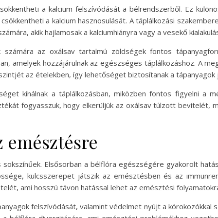
csökkentheti a kalcium felszívódását a bélrendszerből. Ez külö
e csökkentheti a kalcium hasznosulását. A táplálkozási szakembe
ámára, akik hajlamosak a kalciumhiányra vagy a vesekő kialakulá
 számára az oxálsav tartalmú zöldségek fontos tápanyagforr
an, amelyek hozzájárulnak az egészséges táplálkozáshoz. A megf
szintjét az ételekben, így lehetőséget biztosítanak a tápanyagok
éget kínálnak a táplálkozásban, miközben fontos figyelni a m
sztékát fogyasszuk, hogy elkerüljük az oxálsav túlzott bevitelé
az emésztésre
 sokszínűek. Elsősorban a bélflóra egészségére gyakorolt hatás
össége, kulcsszerepet játszik az emésztésben és az immunren
ételét, ami hosszú távon hatással lehet az emésztési folyamatokr
panyagok felszívódását, valamint védelmet nyújt a kórokozókkal