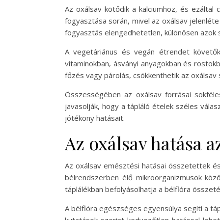
Az oxálsav kötődik a kalciumhoz, és ezáltal 
fogyasztása során, mivel az oxálsav jelenlét
fogyasztás elengedhetetlen, különösen azok sz
A vegetáriánus és vegán étrendet követők
vitaminokban, ásványi anyagokban és rostokb
főzés vagy párolás, csökkenthetik az oxálsav 
Összességében az oxálsav forrásai sokféles
javasolják, hogy a tápláló ételek széles vála
jótékony hatásait.
Az oxálsav hatása 
Az oxálsav emésztési hatásai összetettek és
bélrendszerben élő mikroorganizmusok köz
táplálékban befolyásolhatja a bélflóra összet
A bélflóra egészséges egyensúlya segíti a tá