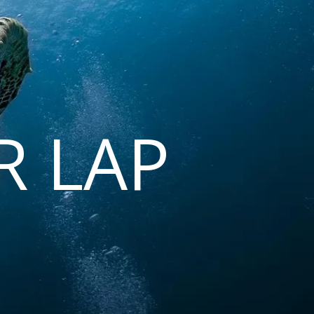
R LAP