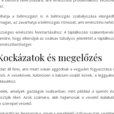
t a bélflóra diverzitására, ami emésztési problémákhoz vezeth
st.
olhatja a bélmozgást is. A bélmozgás szabályozása elenged
magas, az zavarhatja a bélmozgás ritmusát, ami emésztési neh
szséges emésztés fenntartásához. A táplálkozási szakemberek
endre, hogy elkerüljük az oxálsav túlsúlyos jelenlétét a táplálko
az emészthetőséget.
 Kockázatok és megelőzés
at áll fenn, ami miatt sokan aggódnak a vegyület fogyasztása m
sói. A vesekövek, különösen a kalcium-oxalát kövek, a leggyak
ulásukhoz.
telek, amelyek gazdagok oxálsavban, mint például a spenót és
ztják őket. Azok számára, akik hajlamosak a vesekő kialakulá
n szerepel vesekő.
dratáltság fenntartása, mivel a megfelelő vízfogyasztás segíth