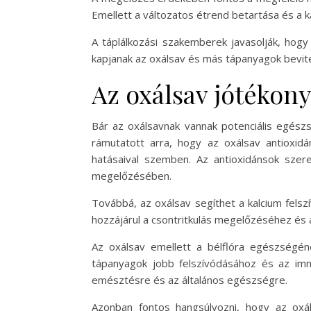
Emellett a változatos étrend betartása és a 
A táplálkozási szakemberek javasolják, hogy
kapjanak az oxálsav és más tápanyagok bevite
Az oxálsav jótékony
Bár az oxálsavnak vannak potenciális egész
rámutatott arra, hogy az oxálsav antioxid
hatásaival szemben. Az antioxidánsok sze
megelőzésében.
Továbbá, az oxálsav segíthet a kalcium fels
hozzájárul a csontritkulás megelőzéséhez és
Az oxálsav emellett a bélflóra egészségén
tápanyagok jobb felszívódásához és az im
emésztésre és az általános egészségre.
Azonban fontos hangsúlyozni, hogy az oxál