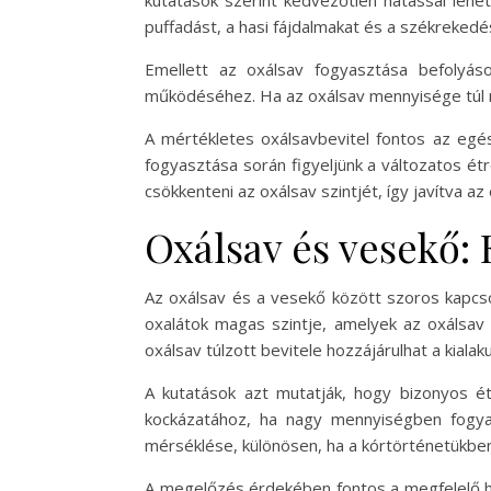
kutatások szerint kedvezőtlen hatással lehe
puffadást, a hasi fájdalmakat és a székrekedé
Emellett az oxálsav fogyasztása befolyás
működéséhez. Ha az oxálsav mennyisége túl 
A mértékletes oxálsavbevitel fontos az egé
fogyasztása során figyeljünk a változatos étr
csökkenteni az oxálsav szintjét, így javítva 
Oxálsav és vesekő:
Az oxálsav és a vesekő között szoros kapcsol
oxalátok magas szintje, amelyek az oxálsav 
oxálsav túlzott bevitele hozzájárulhat a kialak
A kutatások azt mutatják, hogy bizonyos é
kockázatához, ha nagy mennyiségben fogyas
mérséklése, különösen, ha a kórtörténetükbe
A megelőzés érdekében fontos a megfelelő hi