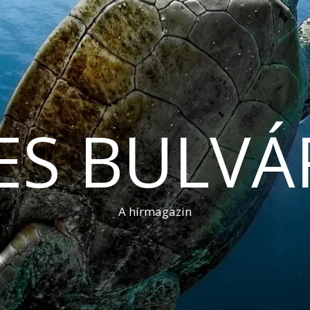
ES BULVÁ
A hírmagazin