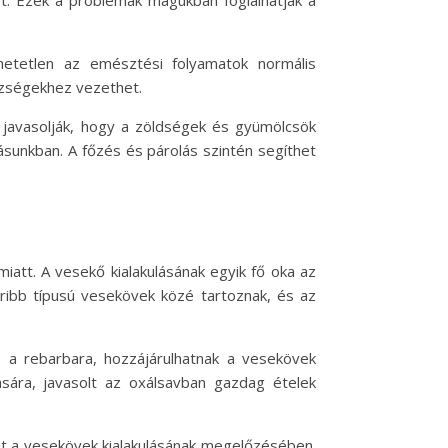
et. Ezek a problémák magukban foglalhatják a
hetetlen az emésztési folyamatok normális
ézségekhez vezethet.
 javasolják, hogy a zöldségek és gyümölcsök
zásunkban. A főzés és párolás szintén segíthet
iatt. A vesekő kialakulásának egyik fő oka az
oribb típusú vesekövek közé tartoznak, és az
 a rebarbara, hozzájárulhatnak a vesekövek
sára, javasolt az oxálsavban gazdag ételek
et a vesekövek kialakulásának megelőzésében.