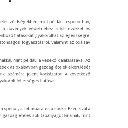
eles zöldségekben, mint például a spenótban,
ul a növények védelméhez a kártevőkkel és
lönböző hatásokat gyakorolhat az egészségre.
iztonságos fogyasztásról, valamint az oxálsav
kal, mint például a vesekő kialakulásával. Az
esek az oxálsavban gazdag ételek elkerülését
nki számára jelent kockázatot. A következő
yakorolt lehetséges hatásait.
 spenót, a rebarbara és a sóska. Ezen kívül a
n gazdag ételek sok tápanyagot kínálnak, mint