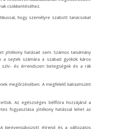
ának csökkentéséhez.
etikussal, hogy személyre szabott tanácsokat
let jótékony hatásait sem. Számos tanulmány
nak a sejtek számára a szabad gyökök káros
 szív- és érrendszeri betegségek és a rák
gének megőrzésében. A megfelelő kalciumszint
ettük. Az egészséges bélflóra hozzájárul a
es fogyasztása jótékony hatással lehet az
 A kiegyensúlyozott étrend és a változatos