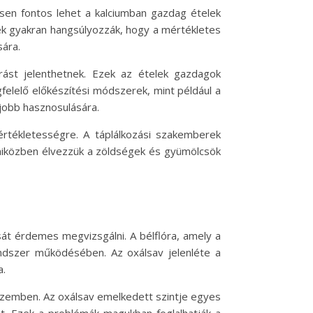
nösen fontos lehet a kalciumban gazdag ételek
rek gyakran hangsúlyozzák, hogy a mértékletes
sára.
ást jelenthetnek. Ezek az ételek gazdagok
elelő előkészítési módszerek, mint például a
 jobb hasznosulására.
értékletességre. A táplálkozási szakemberek
t, miközben élvezzük a zöldségek és gyümölcsök
át érdemes megvizsgálni. A bélflóra, amely a
dszer működésében. Az oxálsav jelenléte a
a.
 szemben. Az oxálsav emelkedett szintje egyes