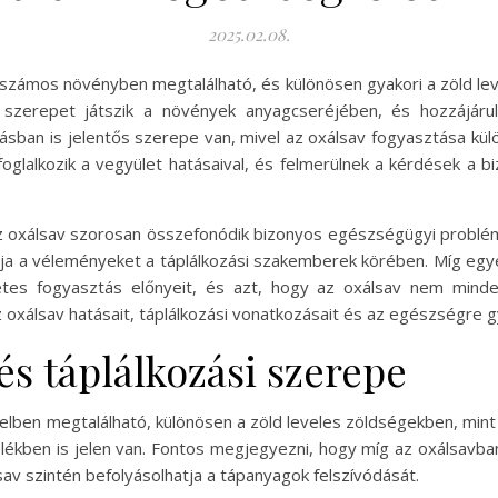
2025.02.08.
számos növényben megtalálható, és különösen gyakori a zöld lev
 szerepet játszik a növények anyagcseréjében, és hozzájár
sban is jelentős szerepe van, mivel az oxálsav fogyasztása kü
glalkozik a vegyület hatásaival, és felmerülnek a kérdések a b
z oxálsav szorosan összefonódik bizonyos egészségügyi problémák
ja a véleményeket a táplálkozási szakemberek körében. Míg egy
etes fogyasztás előnyeit, és azt, hogy az oxálsav nem minde
oxálsav hatásait, táplálkozási vonatkozásait és az egészségre g
 és táplálkozási szerepe
en megtalálható, különösen a zöld leveles zöldségekben, mint a
lékben is jelen van. Fontos megjegyezni, hogy míg az oxálsavba
sav szintén befolyásolhatja a tápanyagok felszívódását.