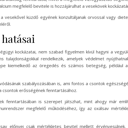
kalcium megfelelő bevitele is hozzájárulhat a vesekövek kockázat
 a vesekővel küzdő egyének konzultáljanak orvossal vagy diet
léről.
 hatásai
ségügyi kockázatai, nem szabad figyelmen kívül hagyni a vegyü
áns tulajdonságokkal rendelkezik, amelyek védelmet nyújthat
repe kiemelkedő az öregedés és számos betegség, például a
zívódásának szabályozásában is, ami fontos a csontok egészsé
 a csontok erősségének fenntartásához.
ek fenntartásában is szerepet játszhat, mint ahogy már említ
munrendszer megfelelő működéséhez, így az oxálsav mértéklet
sav előnyei csak mértékletes bevitel mellett érvényesülnek.