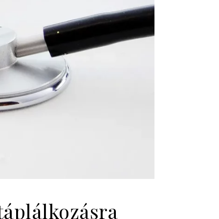
táplálkozásra