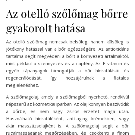
Az otelló szőlőmag bőrre
gyakorolt hatása
Az otelló szőlőmag nemcsak belsőleg, hanem külsőleg is
jótékony hatással van a bőr egészségére. Az antioxidáns
tartalma segít megvédeni a bőrt a környezeti ártalmaktól,
mint például a szennyezés és a napfény. Az E-vitamin és
egyéb tápanyagok támogatják a bőr hidratálását és
regenerálódását, így hozzájárulnak a fiatalos
megjelenéshez.
A szőlőmagolaj, amely a szőlőmagból nyerhető, rendkívül
népszerű az kozmetikai iparban. Az olaj könnyen beszívódik
a bőrbe, és nem hagy zsíros érzetet maga után.
Használható hidratálóként, anti-aging krémekben, vagy
akár masszázsolajként is. A szőlőmagolaj segít a bőr
rugalmasságának megőrzésében, és csökkenti a finom