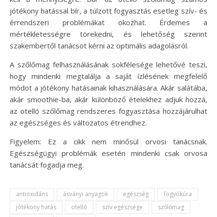
jótékony hatással bír, a túlzott fogyasztás esetleg szív- és
érrendszeri problémákat okozhat. Érdemes a
mértékletességre törekedni, és lehetőség szerint
szakembertől tanácsot kérni az optimális adagolásról.
A szőlőmag felhasználásának sokfélesége lehetővé teszi,
hogy mindenki megtalálja a saját ízlésének megfelelő
módot a jótékony hatásainak kihasználására. Akár salátába,
akár smoothie-ba, akár különböző ételekhez adjuk hozzá,
az otelló szőlőmag rendszeres fogyasztása hozzájárulhat
az egészséges és változatos étrendhez.
Figyelem: Ez a cikk nem minősül orvosi tanácsnak.
Egészségügyi problémák esetén mindenki csak orvosa
tanácsát fogadja meg.
antioxidáns
ásványi anyagok
egészség
fogyókúra
jótékony hatás
otelló
szív egészsége
szőlőmag