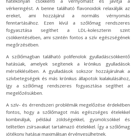
hatékonyan csökkenti a vérnyomást és javítja a
vérkeringést. A benne található flavonoidok relaxálják az
ereket, ami hozzájárul a normális vérnyomás
fenntartásához. Ezen kívül a szőlőmag rendszeres
fogyasztása segíthet a LDL-koleszterin szint
csökkentésében, ami szintén fontos a szív egészségének
megőrzésében.
A szőlőmagban található polifenolok gyulladáscsökkentő
hatásúak, amelyek segítenek a krónikus gyulladások
mérséklésében. A gyulladások sokszor hozzájárulnak a
szívbetegségek és más krónikus állapotok kialakulásához,
így a szőlőmag rendszeres fogyasztása segíthet a
megelőzésükben.
A szív- és érrendszeri problémák megelőzése érdekében
fontos, hogy a szőlőmagot más egészséges ételekkel
kombináljuk, például zöldségekkel, gyümölcsökkel és
telítetlen zsírsavakat tartalmazó ételekkel. Így a szőlőmag
jótékony hatásai maximálisan érvényesülhetnek.