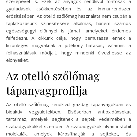
szerepével is. Ezek az anyagok rendkívül fontosak a
gyulladások csökkentésében és az immunrendszer
erősítésében. Az otelló szőlőmag használata nem csupán a
táplálkozásunk színesítésére alkalmas, hanem számos
egészségügyi előnnyel is járhat, amelyeket érdemes
felfedezni. A cikkünk célja, hogy bemutassa ennek a
különleges magvaknak a jótékony hatásait, valamint a
felhasználásuk módjait, hogy mindenki élvezhesse az
előnyeiket.
Az otelló szőlőmag
tápanyagprofilja
Az otelló szőlőmag rendkívül gazdag tápanyagokban és
bioaktív vegyületekben. Elsősorban antioxidánsokat
tartalmaz, amelyek segítenek a sejtek védelmében a
szabadgyökökkel szemben. A szabadgyökök olyan instabil
molekulák, amelyek károsíthatják a sejteket, és