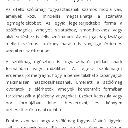
Az otelló szőlőmag fogyasztásának számos módja van,
amelyek közül mindenki megtalálhatja a számára
legmegfelelőbbet. Az egyik legelterjedtebb forma a
szőlőmagolaj, amelyet salátákhoz, smoothie-khoz vagy
akár sütéshez is felhasználhatunk. Az olaj gazdag ízvilága
mellett számos jótékony hatása is van, így érdemes
beépíteni az étrendbe.
A szőlőmag egészben is fogyasztható, például snack
formájában vagy müzlikben. Az egész szőlőmagot
érdemes jól megrágni, hogy a benne található tápanyagok
maximálisan hasznosulhassanak. Emellett a szőlőmag
kivonatok is elérhetők, amelyek koncentrált formában
tartalmazzák a jótékony anyagokat. Ezeket kapszula vagy
por formájában lehet beszerezni, és könnyen
beilleszthetők a napi rutinba.
Fontos azonban, hogy a szőlőmag fogyasztásánál figyelni
kell a mennyiségre. Bár az otelló szőlőmag számos