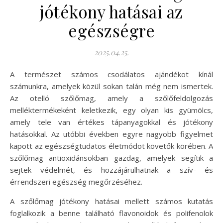
jótékony hatásai az
egészségre
2025.04.25.
A természet számos csodálatos ajándékot kínál
számunkra, amelyek közül sokan talán még nem ismertek.
Az otelló szőlőmag, amely a szőlőfeldolgozás
melléktermékeként keletkezik, egy olyan kis gyümölcs,
amely tele van értékes tápanyagokkal és jótékony
hatásokkal. Az utóbbi években egyre nagyobb figyelmet
kapott az egészségtudatos életmódot követők körében. A
szőlőmag antioxidánsokban gazdag, amelyek segítik a
sejtek védelmét, és hozzájárulhatnak a szív- és
érrendszeri egészség megőrzéséhez.
A szőlőmag jótékony hatásai mellett számos kutatás
foglalkozik a benne található flavonoidok és polifenolok