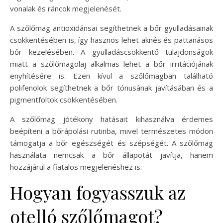
vonalak és ráncok megjelenését.
A szőlőmag antioxidánsai segíthetnek a bőr gyulladásainak
csökkentésében is, így hasznos lehet aknés és pattanásos
bőr kezelésében. A gyulladáscsökkentő tulajdonságok
miatt a szőlőmagolaj alkalmas lehet a bőr irritációjának
enyhítésére is. Ezen kívül a szőlőmagban található
polifenolok segíthetnek a bőr tónusának javításában és a
pigmentfoltok csökkentésében.
A szőlőmag jótékony hatásait kihasználva érdemes
beépíteni a bőrápolási rutinba, mivel természetes módon
támogatja a bőr egészségét és szépségét. A szőlőmag
használata nemcsak a bőr állapotát javítja, hanem
hozzájárul a fiatalos megjelenéshez is.
Hogyan fogyasszuk az
otelló szőlőmagot?