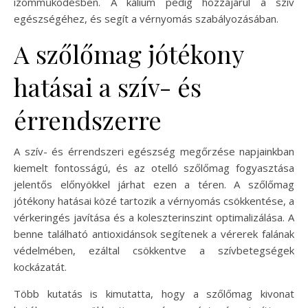
izomműködésben. A kálium pedig hozzájárul a szív
egészségéhez, és segít a vérnyomás szabályozásában.
A szőlőmag jótékony
hatásai a szív- és
érrendszerre
A szív- és érrendszeri egészség megőrzése napjainkban
kiemelt fontosságú, és az otelló szőlőmag fogyasztása
jelentős előnyökkel járhat ezen a téren. A szőlőmag
jótékony hatásai közé tartozik a vérnyomás csökkentése, a
vérkeringés javítása és a koleszterinszint optimalizálása. A
benne található antioxidánsok segítenek a vérerek falának
védelmében, ezáltal csökkentve a szívbetegségek
kockázatát.
Több kutatás is kimutatta, hogy a szőlőmag kivonat