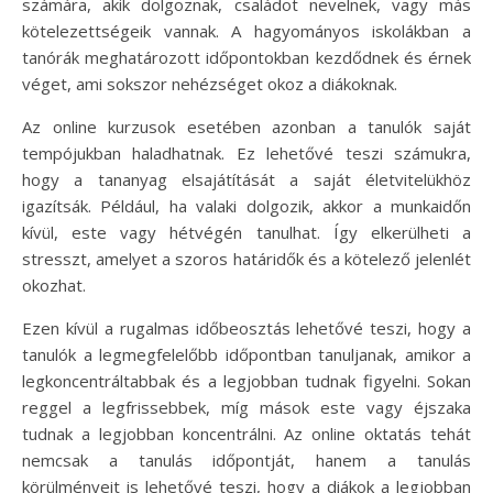
számára, akik dolgoznak, családot nevelnek, vagy más
kötelezettségeik vannak. A hagyományos iskolákban a
tanórák meghatározott időpontokban kezdődnek és érnek
véget, ami sokszor nehézséget okoz a diákoknak.
Az online kurzusok esetében azonban a tanulók saját
tempójukban haladhatnak. Ez lehetővé teszi számukra,
hogy a tananyag elsajátítását a saját életvitelükhöz
igazítsák. Például, ha valaki dolgozik, akkor a munkaidőn
kívül, este vagy hétvégén tanulhat. Így elkerülheti a
stresszt, amelyet a szoros határidők és a kötelező jelenlét
okozhat.
Ezen kívül a rugalmas időbeosztás lehetővé teszi, hogy a
tanulók a legmegfelelőbb időpontban tanuljanak, amikor a
legkoncentráltabbak és a legjobban tudnak figyelni. Sokan
reggel a legfrissebbek, míg mások este vagy éjszaka
tudnak a legjobban koncentrálni. Az online oktatás tehát
nemcsak a tanulás időpontját, hanem a tanulás
körülményeit is lehetővé teszi, hogy a diákok a legjobban