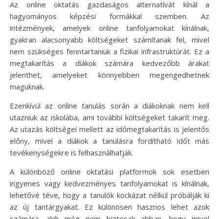
Az online oktatás gazdaságos alternatívát kínál a
hagyományos képzési formákkal szemben. Az
intézmények, amelyek online tanfolyamokat kínálnak,
gyakran alacsonyabb költségeket számítanak fel, mivel
nem szükséges fenntartaniuk a fizikai infrastruktúrát. Ez a
megtakarítás a diákok számára kedvezőbb árakat
jelenthet, amelyeket könnyebben megengedhetnek
maguknak.
Ezenkívül az online tanulás során a diákoknak nem kell
utazniuk az iskolába, ami további költségeket takarít meg.
Az utazás költségei mellett az időmegtakarítás is jelentős
előny, mivel a diákok a tanulásra fordítható időt más
tevékenységekre is felhasználhatják.
A különböző online oktatási platformok sok esetben
ingyenes vagy kedvezményes tanfolyamokat is kínálnak,
lehetővé téve, hogy a tanulók kockázat nélkül próbálják ki
az új tantárgyakat. Ez különösen hasznos lehet azok
számára, akik még nem biztosak abban, hogy mivel