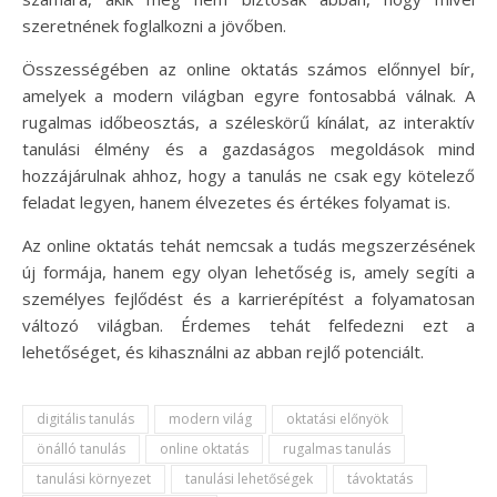
szeretnének foglalkozni a jövőben.
Összességében az online oktatás számos előnnyel bír,
amelyek a modern világban egyre fontosabbá válnak. A
rugalmas időbeosztás, a széleskörű kínálat, az interaktív
tanulási élmény és a gazdaságos megoldások mind
hozzájárulnak ahhoz, hogy a tanulás ne csak egy kötelező
feladat legyen, hanem élvezetes és értékes folyamat is.
Az online oktatás tehát nemcsak a tudás megszerzésének
új formája, hanem egy olyan lehetőség is, amely segíti a
személyes fejlődést és a karrierépítést a folyamatosan
változó világban. Érdemes tehát felfedezni ezt a
lehetőséget, és kihasználni az abban rejlő potenciált.
digitális tanulás
modern világ
oktatási előnyök
önálló tanulás
online oktatás
rugalmas tanulás
tanulási környezet
tanulási lehetőségek
távoktatás