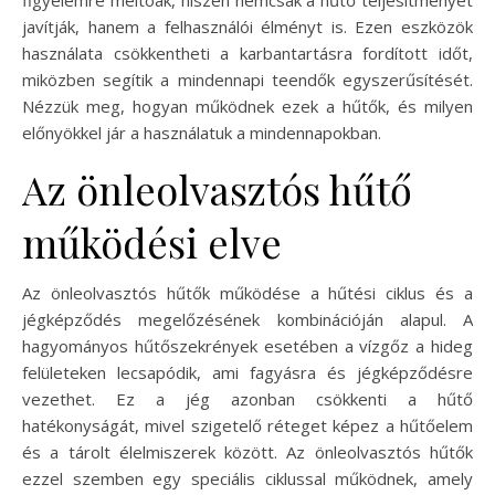
figyelemre méltóak, hiszen nemcsak a hűtő teljesítményét
javítják, hanem a felhasználói élményt is. Ezen eszközök
használata csökkentheti a karbantartásra fordított időt,
miközben segítik a mindennapi teendők egyszerűsítését.
Nézzük meg, hogyan működnek ezek a hűtők, és milyen
előnyökkel jár a használatuk a mindennapokban.
Az önleolvasztós hűtő
működési elve
Az önleolvasztós hűtők működése a hűtési ciklus és a
jégképződés megelőzésének kombinációján alapul. A
hagyományos hűtőszekrények esetében a vízgőz a hideg
felületeken lecsapódik, ami fagyásra és jégképződésre
vezethet. Ez a jég azonban csökkenti a hűtő
hatékonyságát, mivel szigetelő réteget képez a hűtőelem
és a tárolt élelmiszerek között. Az önleolvasztós hűtők
ezzel szemben egy speciális ciklussal működnek, amely