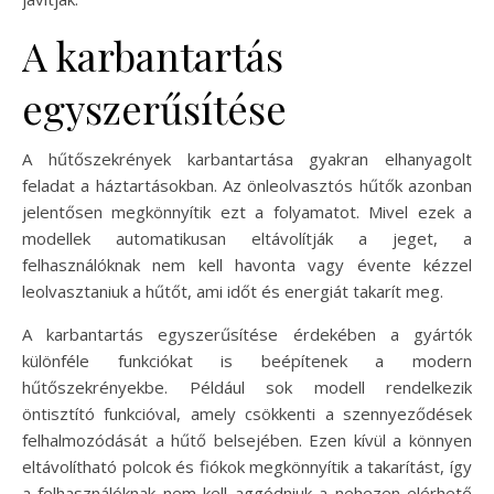
A karbantartás
egyszerűsítése
A hűtőszekrények karbantartása gyakran elhanyagolt
feladat a háztartásokban. Az önleolvasztós hűtők azonban
jelentősen megkönnyítik ezt a folyamatot. Mivel ezek a
modellek automatikusan eltávolítják a jeget, a
felhasználóknak nem kell havonta vagy évente kézzel
leolvasztaniuk a hűtőt, ami időt és energiát takarít meg.
A karbantartás egyszerűsítése érdekében a gyártók
különféle funkciókat is beépítenek a modern
hűtőszekrényekbe. Például sok modell rendelkezik
öntisztító funkcióval, amely csökkenti a szennyeződések
felhalmozódását a hűtő belsejében. Ezen kívül a könnyen
eltávolítható polcok és fiókok megkönnyítik a takarítást, így
a felhasználóknak nem kell aggódniuk a nehezen elérhető