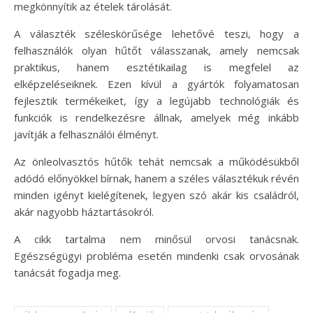
megkönnyítik az ételek tárolását.
A választék széleskörűsége lehetővé teszi, hogy a
felhasználók olyan hűtőt válasszanak, amely nemcsak
praktikus, hanem esztétikailag is megfelel az
elképzeléseiknek. Ezen kívül a gyártók folyamatosan
fejlesztik termékeiket, így a legújabb technológiák és
funkciók is rendelkezésre állnak, amelyek még inkább
javítják a felhasználói élményt.
Az önleolvasztós hűtők tehát nemcsak a működésükből
adódó előnyökkel bírnak, hanem a széles választékuk révén
minden igényt kielégítenek, legyen szó akár kis családról,
akár nagyobb háztartásokról.
A cikk tartalma nem minősül orvosi tanácsnak.
Egészségügyi probléma esetén mindenki csak orvosának
tanácsát fogadja meg.