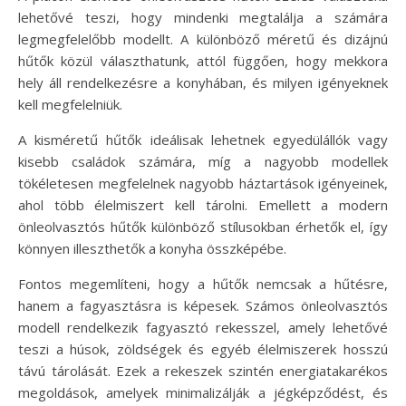
lehetővé teszi, hogy mindenki megtalálja a számára
legmegfelelőbb modellt. A különböző méretű és dizájnú
hűtők közül választhatunk, attól függően, hogy mekkora
hely áll rendelkezésre a konyhában, és milyen igényeknek
kell megfelelniük.
A kisméretű hűtők ideálisak lehetnek egyedülállók vagy
kisebb családok számára, míg a nagyobb modellek
tökéletesen megfelelnek nagyobb háztartások igényeinek,
ahol több élelmiszert kell tárolni. Emellett a modern
önleolvasztós hűtők különböző stílusokban érhetők el, így
könnyen illeszthetők a konyha összképébe.
Fontos megemlíteni, hogy a hűtők nemcsak a hűtésre,
hanem a fagyasztásra is képesek. Számos önleolvasztós
modell rendelkezik fagyasztó rekesszel, amely lehetővé
teszi a húsok, zöldségek és egyéb élelmiszerek hosszú
távú tárolását. Ezek a rekeszek szintén energiatakarékos
megoldások, amelyek minimalizálják a jégképződést, és