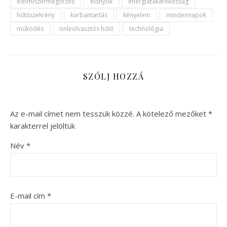
élelmiszermegőrzés
előnyök
energiatakarékosság
hűtőszekrény
karbantartás
kényelem
mindennapok
működés
önleolvasztós hűtő
technológia
SZÓLJ HOZZÁ
Az e-mail címet nem tesszük közzé.
A kötelező mezőket
*
karakterrel jelöltük
Név
*
E-mail cím
*