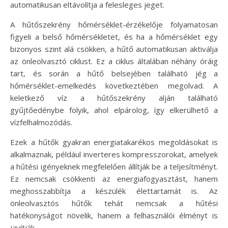
automatikusan eltávolítja a felesleges jeget.
A hűtőszekrény hőmérséklet-érzékelője folyamatosan
figyeli a belső hőmérsékletet, és ha a hőmérséklet egy
bizonyos szint alá csökken, a hűtő automatikusan aktiválja
az önleolvasztó ciklust. Ez a ciklus általában néhány óráig
tart, és során a hűtő belsejében található jég a
hőmérséklet-emelkedés következtében megolvad. A
keletkező víz a hűtőszekrény alján található
gyűjtőedénybe folyik, ahol elpárolog, így elkerülhető a
vízfelhalmozódás.
Ezek a hűtők gyakran energiatakarékos megoldásokat is
alkalmaznak, például inverteres kompresszorokat, amelyek
a hűtési igényeknek megfelelően állítják be a teljesítményt.
Ez nemcsak csökkenti az energiafogyasztást, hanem
meghosszabbítja a készülék élettartamát is. Az
önleolvasztós hűtők tehát nemcsak a hűtési
hatékonyságot növelik, hanem a felhasználói élményt is
javítják.