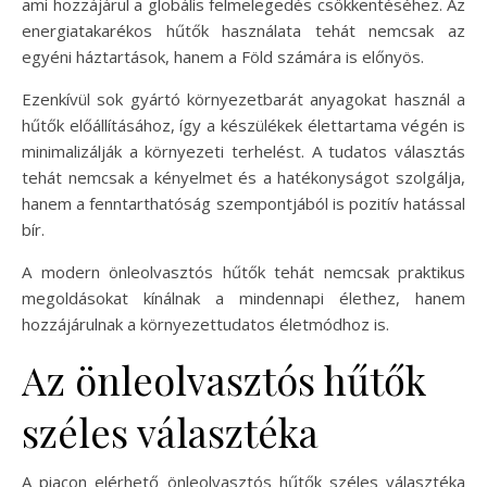
ami hozzájárul a globális felmelegedés csökkentéséhez. Az
energiatakarékos hűtők használata tehát nemcsak az
egyéni háztartások, hanem a Föld számára is előnyös.
Ezenkívül sok gyártó környezetbarát anyagokat használ a
hűtők előállításához, így a készülékek élettartama végén is
minimalizálják a környezeti terhelést. A tudatos választás
tehát nemcsak a kényelmet és a hatékonyságot szolgálja,
hanem a fenntarthatóság szempontjából is pozitív hatással
bír.
A modern önleolvasztós hűtők tehát nemcsak praktikus
megoldásokat kínálnak a mindennapi élethez, hanem
hozzájárulnak a környezettudatos életmódhoz is.
Az önleolvasztós hűtők
széles választéka
A piacon elérhető önleolvasztós hűtők széles választéka