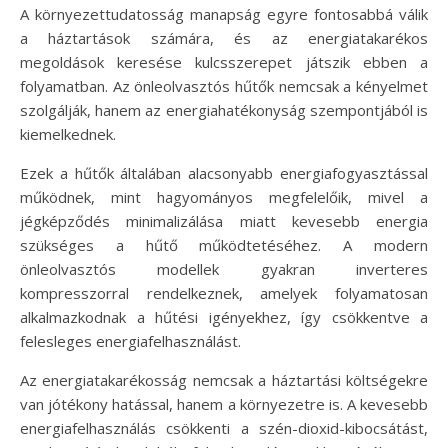
A környezettudatosság manapság egyre fontosabbá válik
a háztartások számára, és az energiatakarékos
megoldások keresése kulcsszerepet játszik ebben a
folyamatban. Az önleolvasztós hűtők nemcsak a kényelmet
szolgálják, hanem az energiahatékonyság szempontjából is
kiemelkednek.
Ezek a hűtők általában alacsonyabb energiafogyasztással
működnek, mint hagyományos megfelelőik, mivel a
jégképződés minimalizálása miatt kevesebb energia
szükséges a hűtő működtetéséhez. A modern
önleolvasztós modellek gyakran inverteres
kompresszorral rendelkeznek, amelyek folyamatosan
alkalmazkodnak a hűtési igényekhez, így csökkentve a
felesleges energiafelhasználást.
Az energiatakarékosság nemcsak a háztartási költségekre
van jótékony hatással, hanem a környezetre is. A kevesebb
energiafelhasználás csökkenti a szén-dioxid-kibocsátást,