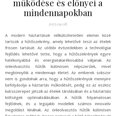
működése és előnyei a
mindennapokban
2025.04.08.
A modern háztartások nélkülözhetetlen elemei közé
tartozik a hűtőszekrény, amely lehetővé teszi az ételek
frissen tartását. Az utóbbi évtizedekben a technológiai
fejlődés lehetővé tette, hogy a hűtőszekrények egyre
hatékonyabbá és energiatakarékosabbá váljanak. Az
önleolvasztós hűtők különösen népszerűek, mivel
megkönnyítik a mindennapi életet. Az emberek sokszor
nem is gondolnak arra, hogy a hűtőszekrényük mennyire
befolyásolja a háztartás működését, pedig ez az eszköz
kulcsszerepet játszik az ételek tárolásában és a háztartási
költségek optimalizálásában. A hűtők folyamatosan
fejlődnek, és a legújabb modellek számos innovatív
megoldást kínálnak. Az önleolvasztós hűtők különösen