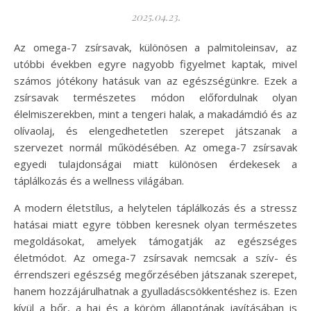
2025.04.23.
Az omega-7 zsírsavak, különösen a palmitoleinsav, az
utóbbi években egyre nagyobb figyelmet kaptak, mivel
számos jótékony hatásuk van az egészségünkre. Ezek a
zsírsavak természetes módon előfordulnak olyan
élelmiszerekben, mint a tengeri halak, a makadámdió és az
olívaolaj, és elengedhetetlen szerepet játszanak a
szervezet normál működésében. Az omega-7 zsírsavak
egyedi tulajdonságai miatt különösen érdekesek a
táplálkozás és a wellness világában.
A modern életstílus, a helytelen táplálkozás és a stressz
hatásai miatt egyre többen keresnek olyan természetes
megoldásokat, amelyek támogatják az egészséges
életmódot. Az omega-7 zsírsavak nemcsak a szív- és
érrendszeri egészség megőrzésében játszanak szerepet,
hanem hozzájárulhatnak a gyulladáscsökkentéshez is. Ezen
kívül a bőr, a haj és a köröm állapotának javításában is