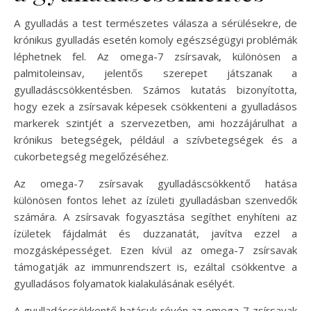
A gyulladás a test természetes válasza a sérülésekre, de
krónikus gyulladás esetén komoly egészségügyi problémák
léphetnek fel. Az omega-7 zsírsavak, különösen a
palmitoleinsav, jelentős szerepet játszanak a
gyulladáscsökkentésben. Számos kutatás bizonyította,
hogy ezek a zsírsavak képesek csökkenteni a gyulladásos
markerek szintjét a szervezetben, ami hozzájárulhat a
krónikus betegségek, például a szívbetegségek és a
cukorbetegség megelőzéséhez.
Az omega-7 zsírsavak gyulladáscsökkentő hatása
különösen fontos lehet az ízületi gyulladásban szenvedők
számára. A zsírsavak fogyasztása segíthet enyhíteni az
ízületek fájdalmát és duzzanatát, javítva ezzel a
mozgásképességet. Ezen kívül az omega-7 zsírsavak
támogatják az immunrendszert is, ezáltal csökkentve a
gyulladásos folyamatok kialakulásának esélyét.
A gyulladáscsökkentő hatásuk révén az omega-7 zsírsavak