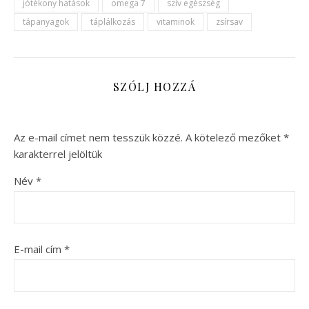
jótékony hatások
omega 7
szív egészség
tápanyagok
táplálkozás
vitaminok
zsírsav
SZÓLJ HOZZÁ
Az e-mail címet nem tesszük közzé.
A kötelező mezőket
*
karakterrel jelöltük
Név
*
E-mail cím
*