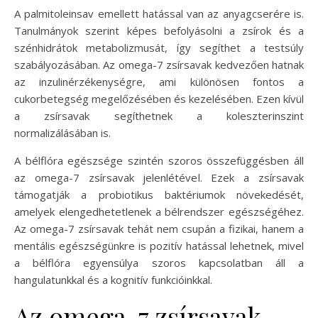
A palmitoleinsav emellett hatással van az anyagcserére is.
Tanulmányok szerint képes befolyásolni a zsírok és a
szénhidrátok metabolizmusát, így segíthet a testsúly
szabályozásában. Az omega-7 zsírsavak kedvezően hatnak
az inzulinérzékenységre, ami különösen fontos a
cukorbetegség megelőzésében és kezelésében. Ezen kívül
a zsírsavak segíthetnek a koleszterinszint
normalizálásában is.
A bélflóra egészsége szintén szoros összefüggésben áll
az omega-7 zsírsavak jelenlétével. Ezek a zsírsavak
támogatják a probiotikus baktériumok növekedését,
amelyek elengedhetetlenek a bélrendszer egészségéhez.
Az omega-7 zsírsavak tehát nem csupán a fizikai, hanem a
mentális egészségünkre is pozitív hatással lehetnek, mivel
a bélflóra egyensúlya szoros kapcsolatban áll a
hangulatunkkal és a kognitív funkcióinkkal.
Az omega-7 zsírsavak