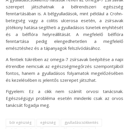
szerepet játszhatnak a bélrendszeri egészség
fenntartásában is. A bélgyulladások, mint például a Crohn-
betegség vagy a colitis ulcerosa esetén, a zsírsavak
jótékony hatása segítheti a gyulladásos tünetek enyhítését
és a bélflóra helyreállítását. A megfelelő bélflóra
fenntartása pedig elengedhetetlen a megfelelő
emésztéshez és a tápanyagok felszívódásához.
A fentiek tükrében az omega-7 zsírsavak beépítése a napi
étrendbe nemcsak az egészségmegőrzés szempontjából
fontos, hanem a gyulladásos folyamatok megelőzésében
és kezelésében is jelentős szerepet játszhat.
Figyelem: Ez a cikk nem számít orvosi tanácsnak.
Egészségügyi probléma esetén mindenki csak az orvos
tanácsát fogadja meg.
bőr egészség
egészség
gyulladáscsökkentés