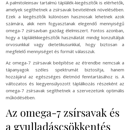
A palmitoleinsav tartalmú táplálék-kiegészítők is elérhetők,
amelyek segíthetnek a zsírsavak bevitelének növelésében.
Ezek a kiegészítők különösen hasznosak lehetnek azok
számára, akik nem fogyasztanak elegendő mennyiségű
omega-7 zsírsavban gazdag élelmiszert. Fontos azonban,
hogy a táplálékkiegészítők használatát mindig konzultáljuk
orvosunkkal vagy dietetikusunkkal, hogy biztosan a
megfelelő mennyiséget és formát válasszuk.
Az omega-7 zsírsavak beépítése az étrendbe nemcsak a
tápanyagok széles spektrumát biztosítja, hanem
hozzájárul az egészséges életmód fenntartásához is. A
változatos és kiegyensúlyozott táplálkozás részeként az
omega-7 zsírsavak segíthetnek a szervezetünk optimális
működésében.
Az omega-7 zsírsavak és
a gyulladáscsökkentés