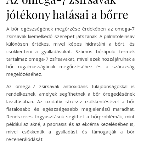
jótékony hatásai a bőrre
A bőr egészségének megőrzése érdekében az omega-7
zsírsavak kiemelkedő szerepet játszanak. A palmitoleinsav
különösen értékes, mivel képes hidratálni a bőrt, és
csökkenteni a gyulladásokat. Számos bőrápoló termék
tartalmaz omega-7 zsírsavakat, mivel ezek hozzájárulnak a
bőr rugalmasságának megőrzéséhez és a szárazság
megelőzéséhez.
Az omega-7 zsírsavak antioxidáns tulajdonságokkal is
rendelkeznek, amelyek segíthetnek a bőr öregedésének
lassításában. Az oxidatív stressz csökkentésével a bőr
fiatalosabb és egészségesebb megjelenésű maradhat.
Rendszeres fogyasztásuk segíthet a bőrproblémák, mint
például az akné, a psoriasis és az ekcéma kezelésében is,
mivel csökkentik a gyulladást és támogatják a bőr
regenerálódását.