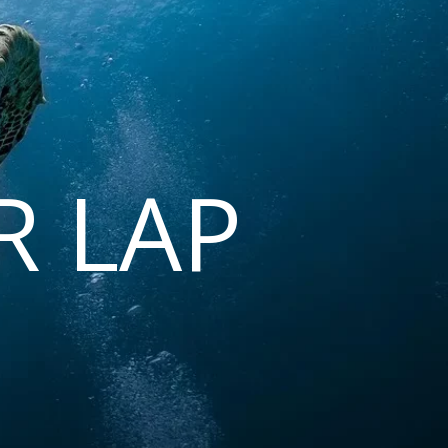
R LAP