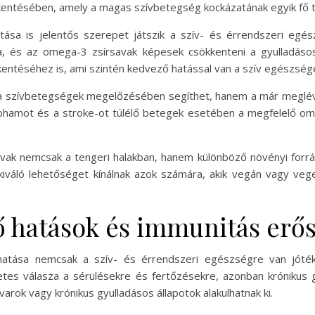
sökkentésében, amely a magas szívbetegség kockázatának egyik fő 
tása is jelentős szerepet játszik a szív- és érrendszeri egé
a, és az omega-3 zsírsavak képesek csökkenteni a gyulladáso
entéséhez is, ami szintén kedvező hatással van a szív egészség
 szívbetegségek megelőzésében segíthet, hanem a már meglévő
zívrohamot és a stroke-ot túlélő betegek esetében a megfelelő 
ak nemcsak a tengeri halakban, hanem különböző növényi forráso
kiváló lehetőséget kínálnak azok számára, akik vegán vagy veg
 hatások és immunitás erős
hatása nemcsak a szív- és érrendszeri egészségre van jóték
etes válasza a sérülésekre és fertőzésekre, azonban krónikus
rok vagy krónikus gyulladásos állapotok alakulhatnak ki.