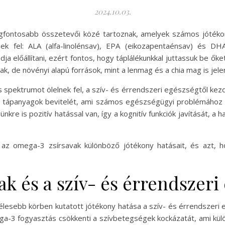
2024.10.03.
egfontosabb összetevői közé tartoznak, amelyek számos jótéko
nek fel: ALA (alfa-linolénsav), EPA (eikozapentaénsav) és 
előállítani, ezért fontos, hogy táplálékunkkal juttassuk be őket.
ak, de növényi alapú források, mint a lenmag és a chia mag is jel
 spektrumot ölelnek fel, a szív- és érrendszeri egészségtől ke
os tápanyagok bevitelét, ami számos egészségügyi problémához
re is pozitív hatással van, így a kognitív funkciók javítását, a h
 az omega-3 zsírsavak különböző jótékony hatásait, és azt, h
k és a szív- és érrendszeri
lesebb körben kutatott jótékony hatása a szív- és érrendszeri 
a-3 fogyasztás csökkenti a szívbetegségek kockázatát, ami kü