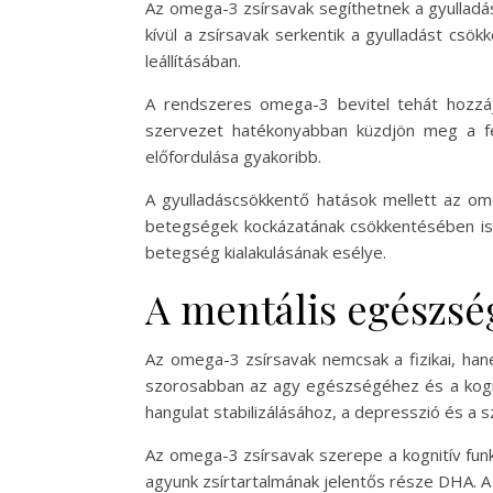
Az omega-3 zsírsavak segíthetnek a gyulladá
kívül a zsírsavak serkentik a gyulladást csö
leállításában.
A rendszeres omega-3 bevitel tehát hozzájá
szervezet hatékonyabban küzdjön meg a fe
előfordulása gyakoribb.
A gyulladáscsökkentő hatások mellett az om
betegségek kockázatának csökkentésében is.
betegség kialakulásának esélye.
A mentális egészség
Az omega-3 zsírsavak nemcsak a fizikai, ha
szorosabban az agy egészségéhez és a kognit
hangulat stabilizálásához, a depresszió és a
Az omega-3 zsírsavak szerepe a kognitív fun
agyunk zsírtartalmának jelentős része DHA. A