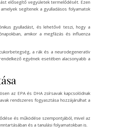
dást elősegítő vegyületek termelődését. Ezen
t, amelyek segítenek a gyulladásos folyamatok
nikus gyulladást, és lehetővé teszi, hogy a
ónapokban, amikor a megfázás és influenza
 cukorbetegség, a rák és a neurodegeneratív
l rendelkező egyének esetében alacsonyabb a
tása
önösen az EPA és DHA zsírsavak kapcsolódnak
savak rendszeres fogyasztása hozzájárulhat a
ejlődése és működése szempontjából, mivel az
nntartásában és a tanulási folyamatokban is.