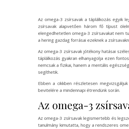
Az omega-3 zsírsavak a táplálkozás egyik l
zsírsavak alapvetően három fő típust ölel
elengedhetetlen omega-3 zsírsavakat nem tudja 
a hering gazdag forrásai ezeknek a zsírsavakn
Az omega-3 zsírsavak jótékony hatásai széles
táplálkozás gyakran elhanyagolja ezen font
nemcsak a fizikai, hanem a mentális egészségünk
segíthetik.
Ebben a cikkben részletesen megvizsgáljuk
bevitelére a mindennapi étrendünk során.
Az omega-3 zsírsava
Az omega-3 zsírsavak legismertebb és legszé
tanulmány kimutatta, hogy a rendszeres omeg