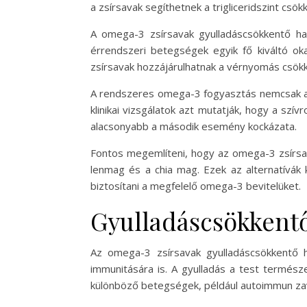
a zsírsavak segíthetnek a trigliceridszint c
A omega-3 zsírsavak gyulladáscsökkentő ha
érrendszeri betegségek egyik fő kiváltó ok
zsírsavak hozzájárulhatnak a vérnyomás csökk
A rendszeres omega-3 fogyasztás nemcsak a
klinikai vizsgálatok azt mutatják, hogy a s
alacsonyabb a második esemény kockázata.
Fontos megemlíteni, hogy az omega-3 zsírsav
lenmag és a chia mag. Ezek az alternatívák 
biztosítani a megfelelő omega-3 bevitelüket.
Gyulladáscsökkentő
Az omega-3 zsírsavak gyulladáscsökkentő 
immunitására is. A gyulladás a test termész
különböző betegségek, például autoimmun zava