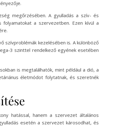
tényezője.
szség megőrzésében. A gyulladás a szív- és
s folyamatokat a szervezetben. Ezen kívül a
ére.
 szívproblémák kezelésében is. A különböző
omega-3 szinttel rendelkező egyének esetében
kban is megtalálhatók, mint például a dió, a
etáriánus életmódot folytatnak, és szeretnék
ítése
ony hatással, hanem a szervezet általános
 gyulladás esetén a szervezet károsodhat, és