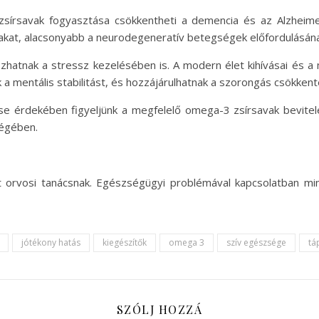
zsírsavak fogyasztása csökkentheti a demencia és az Alzheimer-
kat, alacsonyabb a neurodegeneratív betegségek előfordulásána
zhatnak a stressz kezelésében is. A modern élet kihívásai és a 
 mentális stabilitást, és hozzájárulhatnak a szorongás csökken
 érdekében figyeljünk a megfelelő omega-3 zsírsavak bevitel
ségében.
t orvosi tanácsnak. Egészségügyi problémával kapcsolatban mi
jótékony hatás
kiegészítők
omega 3
szív egészsége
tá
SZÓLJ HOZZÁ