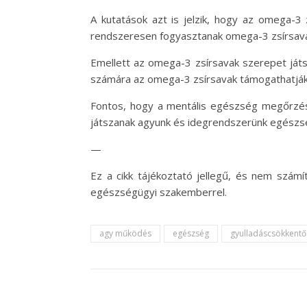
A kutatások azt is jelzik, hogy az omega-3 
rendszeresen fogyasztanak omega-3 zsírsava
Emellett az omega-3 zsírsavak szerepet játs
számára az omega-3 zsírsavak támogathatják a
Fontos, hogy a mentális egészség megőrzése
játszanak agyunk és idegrendszerünk egész
—
Ez a cikk tájékoztató jellegű, és nem számí
egészségügyi szakemberrel.
agy működés
egészség
gyulladáscsökkentő