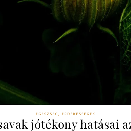
,
EGÉSZSÉG
ÉRDEKESSÉGEK
savak jótékony hatásai 