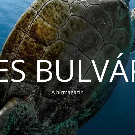
ES BULVÁ
A hírmagazin