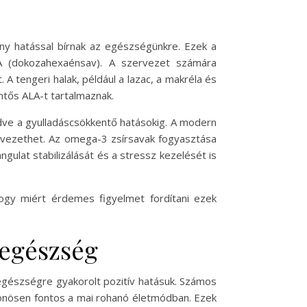
ny hatással bírnak az egészségünkre. Ezek a
DHA (dokozahexaénsav). A szervezet számára
 A tengeri halak, például a lazac, a makréla és
entős ALA-t tartalmaznak.
zdve a gyulladáscsökkentő hatásokig. A modern
 vezethet. Az omega-3 zsírsavak fogyasztása
angulat stabilizálását és a stressz kezelését is
ogy miért érdemes figyelmet fordítani ezek
 egészség
egészségre gyakorolt pozitív hatásuk. Számos
lönösen fontos a mai rohanó életmódban. Ezek