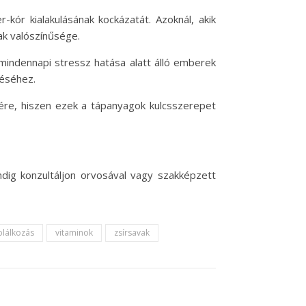
kór kialakulásának kockázatát. Azoknál, akik
k valószínűsége.
mindennapi stressz hatása alatt álló emberek
téséhez.
ére, hiszen ezek a tápanyagok kulcsszerepet
ndig konzultáljon orvosával vagy szakképzett
plálkozás
vitaminok
zsírsavak