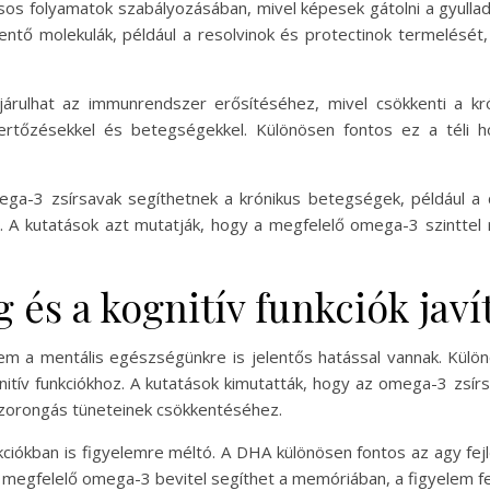
sos folyamatok szabályozásában, mivel képesek gátolni a gyulla
kkentő molekulák, például a resolvinok és protectinok termelésé
rulhat az immunrendszer erősítéséhez, mivel csökkenti a kró
rtőzésekkel és betegségekkel. Különösen fontos ez a téli h
ega-3 zsírsavak segíthetnek a krónikus betegségek, például a
 A kutatások azt mutatják, hogy a megfelelő omega-3 szintte
 és a kognitív funkciók javí
nem a mentális egészségünkre is jelentős hatással vannak. Kül
ív funkciókhoz. A kutatások kimutatták, hogy az omega-3 zsír
 szorongás tüneteinek csökkentéséhez.
kciókban is figyelemre méltó. A DHA különösen fontos az agy f
 megfelelő omega-3 bevitel segíthet a memóriában, a figyelem fe