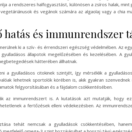
lja a rendszeres halfogyasztást, különösen a zsíros halak, mint p
vegetáriánusok és vegánok számára az algaolaj vagy a chia mag
ő hatás és immunrendszer 
erülnek ki a szív- és érrendszeri egészség védelmében. Az egy
 gyulladásos állapotok megelőzésében és kezelésében. A gyul
egbetegedések hátterében állhatnak.
 a gyulladásos citokinek szintjét, így mérséklik a gyulladá
valóak lehetnek sportolók körében is, akik gyakran szenvednek 
yamatok felgyorsításában és a fájdalom csökkentésében.
k az immunrendszert is. A kutatások azt mutatják, hogy ezek
hetetlenek a fertőzések elleni védekezésben. Az immunrendszer
tása tehát nemcsak a gyulladások csökkentésében, hanem 
való megfelelő omega-3 szint hozzájárulhat a hosszú távú egész