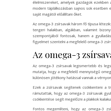
élelmiszereket, amelyek gazdagok ezekben a
modern táplálkozásban sajnos sok esetben el
saját magától előállítani őket.
Az omega-3 zsírsavak három fő típusa létezik
tengeri halakban, algákban, valamint biz
szempontjából fontosak, hanem a gyulladá
figyelmet szentelni a megfelelő omega-3 zsí
Az omega-3 zsírsav
Az omega-3 zsírsavak legismertebb és legs
mutatja, hogy a megfelelő mennyiségű omega-
különösen jótékony hatással vannak a vérnyom
Ezek a zsírsavak segítenek csökkenteni a tr
rámutattak, hogy az omega-3 zsírsavak gyu
csökkentése segít megelőzni a plakkok kialakul
Fontos megemlíteni, hogy az omega-3 zs