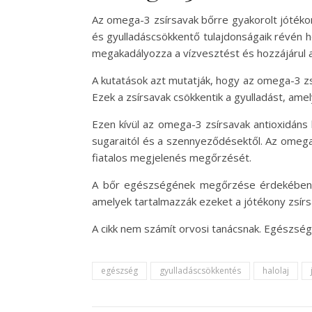
Az omega-3 zsírsavak bőrre gyakorolt jótéko
és gyulladáscsökkentő tulajdonságaik révén ho
megakadályozza a vízvesztést és hozzájárul a
A kutatások azt mutatják, hogy az omega-3 zs
Ezek a zsírsavak csökkentik a gyulladást, amel
Ezen kívül az omega-3 zsírsavak antioxidáns 
sugaraitól és a szennyeződésektől. Az omega-
fiatalos megjelenés megőrzését.
A bőr egészségének megőrzése érdekében ér
amelyek tartalmazzák ezeket a jótékony zsírs
A cikk nem számít orvosi tanácsnak. Egészség
egészség
gyulladáscsökkentés
halolaj