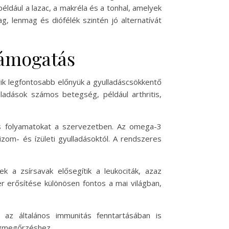
éldául a lazac, a makréla és a tonhal, amelyek
, lenmag és diófélék szintén jó alternatívát
támogatás
ik legfontosabb előnyük a gyulladáscsökkentő
ladások számos betegség, például arthritis,
sos folyamatokat a szervezetben. Az omega-3
izom- és ízületi gyulladásoktól. A rendszeres
 a zsírsavak elősegítik a leukociták, azaz
 erősítése különösen fontos a mai világban,
az általános immunitás fenntartásában is
ségmegőrzéshez.