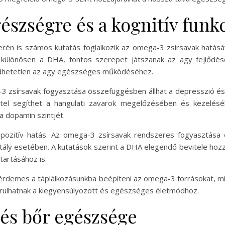
észségre és a kognitív funk
terén is számos kutatás foglalkozik az omega-3 zsírsavak hatásá
, különösen a DHA, fontos szerepet játszanak az agy fejlőd
edhetetlen az agy egészséges működéséhez.
 zsírsavak fogyasztása összefüggésben állhat a depresszió és
tel segíthet a hangulati zavarok megelőzésében és kezeléséb
a dopamin szintjét.
 a pozitív hatás. Az omega-3 zsírsavak rendszeres fogyasztása
ály esetében. A kutatások szerint a DHA elegendő bevitele hozz
tartásához is.
emes a táplálkozásunkba beépíteni az omega-3 forrásokat, mint 
járulhatnak a kiegyensúlyozott és egészséges életmódhoz.
és bőr egészsége