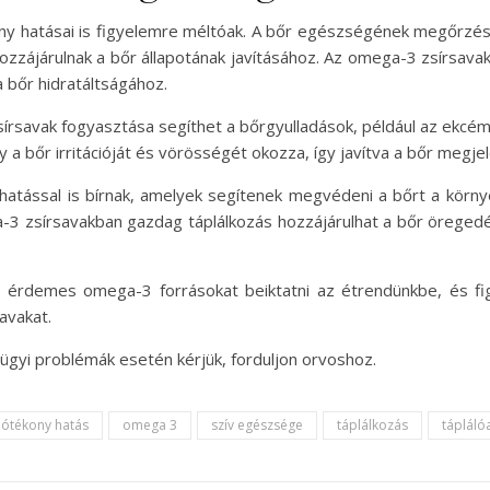
ny hatásai is figyelemre méltóak. A bőr egészségének megőrzésé
zzájárulnak a bőr állapotának javításához. Az omega-3 zsírsavak 
 bőr hidratáltságához.
írsavak fogyasztása segíthet a bőrgyulladások, például az ekcé
y a bőr irritációját és vörösségét okozza, így javítva a bőr megj
hatással is bírnak, amelyek segítenek megvédeni a bőrt a körny
3 zsírsavakban gazdag táplálkozás hozzájárulhat a bőr öregedési
demes omega-3 forrásokat beiktatni az étrendünkbe, és figye
avakat.
ügyi problémák esetén kérjük, forduljon orvoshoz.
jótékony hatás
omega 3
szív egészsége
táplálkozás
tápláló