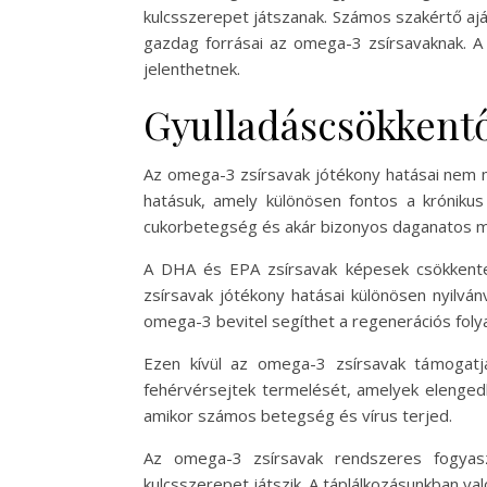
kulcsszerepet játszanak. Számos szakértő aján
gazdag forrásai az omega-3 zsírsavaknak. A 
jelenthetnek.
Gyulladáscsökkent
Az omega-3 zsírsavak jótékony hatásai nem m
hatásuk, amely különösen fontos a krónikus
cukorbetegség és akár bizonyos daganatos m
A DHA és EPA zsírsavak képesek csökkenteni
zsírsavak jótékony hatásai különösen nyilván
omega-3 bevitel segíthet a regenerációs fol
Ezen kívül az omega-3 zsírsavak támogatjá
fehérvérsejtek termelését, amelyek elenged
amikor számos betegség és vírus terjed.
Az omega-3 zsírsavak rendszeres fogyasz
kulcsszerepet játszik. A táplálkozásunkban 