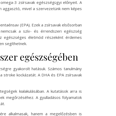
 omega-3 zsírsavak egészségügyi előnyeit. A
sen aggasztó, mivel a szervezetünk nem képes
pentaénsav (EPA). Ezek a zsírsavak elsősorban
k nemcsak a szív- és érrendszeri egészség
. Az egészséges életmód részeként érdemes
en segíthetnek.
dszer egészségében
zségre gyakorolt hatásuk. Számos tanulmány
 a stroke kockázatát. A DHA és EPA zsírsavak
tegségek kialakulásában. A kutatások arra is
nek megőrzéséhez. A gyulladásos folyamatok
át.
ére alkalmasak, hanem a megelőzésben is