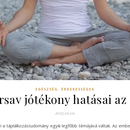
,
EGÉSZSÉG
ÉRDEKESSÉGEK
rsav jótékony hatásai a
2025.01.01.
 a táplálkozástudomány egyik legfőbb témájává váltak. Az embe