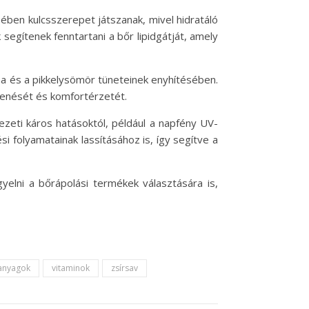
ben kulcsszerepet játszanak, mivel hidratáló
segítenek fenntartani a bőr lipidgátját, amely
ma és a pikkelysömör tüneteinek enyhítésében.
elenését és komfortérzetét.
ezeti káros hatásoktól, például a napfény UV-
 folyamatainak lassításához is, így segítve a
lni a bőrápolási termékek választására is,
anyagok
vitaminok
zsírsav