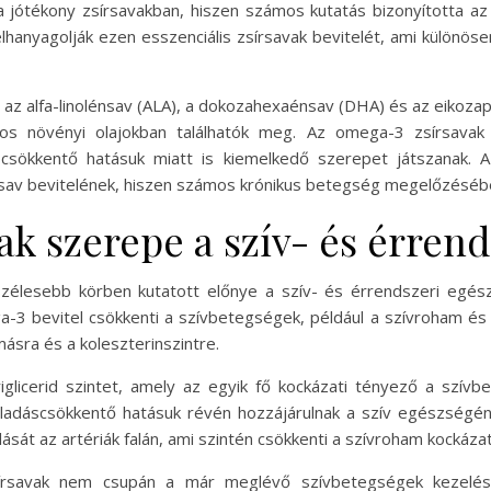
 jótékony zsírsavakban, hiszen számos kutatás bizonyította az
hanyagolják ezen esszenciális zsírsavak bevitelét, ami különö
: az alfa-linolénsav (ALA), a dokozahexaénsav (DHA) és az eikoza
onyos növényi olajokban találhatók meg. Az omega-3 zsírsava
scsökkentő hatásuk miatt is kiemelkedő szerepet játszanak
rsav bevitelének, hiszen számos krónikus betegség megelőzéséb
ak szerepe a szív- és érren
zélesebb körben kutatott előnye a szív- és érrendszeri egés
3 bevitel csökkenti a szívbetegségek, például a szívroham és
ásra és a koleszterinszintre.
iglicerid szintet, amely az egyik fő kockázati tényező a szívbe
lladáscsökkentő hatásuk révén hozzájárulnak a szív egészségé
ását az artériák falán, ami szintén csökkenti a szívroham kockázat
írsavak nem csupán a már meglévő szívbetegségek kezelés