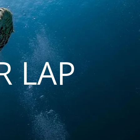
R LAP