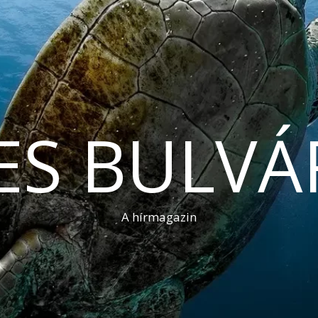
ES BULVÁ
A hírmagazin