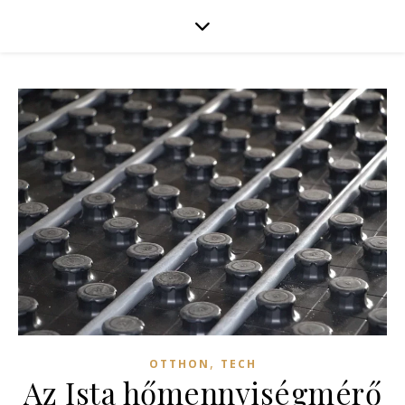
,
OTTHON
TECH
Az Ista hőmennyiségmérő