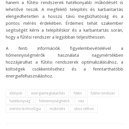
hanem a fűtési rendszerek hatékonyabb működését is
lehetővé teszik. A megfelelő telepítés és karbantartás
elengedhetetlen a hosszú távú megbízhatóság és a
pontos mérés érdekében. Érdemes tehát szakember
segítségét kérni a telepítéskor és a karbantartás során,
hogy a fűtési rendszer a legjobban teljesíthessen.
A fenti információk figyelembevételével a
hőmennyiségmérők használata nagymértékben
hozzájárulhat a fűtési rendszerek optimalizálásához, a
költségek csökkentéséhez és a fenntarthatóbb
energiafelhasználáshoz.
előnyök
energiamegtakarítás
fűtés
fűtési rendszer
hatékonyság
hőmennyiségmérő
ista
mérési technológia
működés
okos otthon