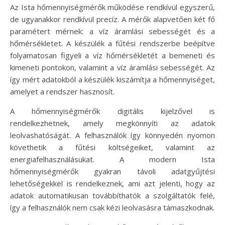
Az Ista hőmennyiségmérők működése rendkívül egyszerű,
de ugyanakkor rendkívül precíz. A mérők alapvetően két fő
paramétert mérnek: a víz áramlási sebességét és a
hőmérsékletet. A készülék a fűtési rendszerbe beépítve
folyamatosan figyeli a víz hőmérsékletét a bemeneti és
kimeneti pontokon, valamint a víz áramlási sebességét. Az
így mért adatokból a készülék kiszámítja a hőmennyiséget,
amelyet a rendszer hasznosít.
A hőmennyiségmérők digitális kijelzővel is
rendelkezhetnek, amely megkönnyíti az adatok
leolvashatóságát. A felhasználók így könnyedén nyomon
követhetik a fűtési költségeiket, valamint az
energiafelhasználásukat. A modern Ista
hőmennyiségmérők gyakran távoli adatgyűjtési
lehetőségekkel is rendelkeznek, ami azt jelenti, hogy az
adatok automatikusan továbbíthatók a szolgáltatók felé,
így a felhasználók nem csak kézi leolvasásra támaszkodnak.