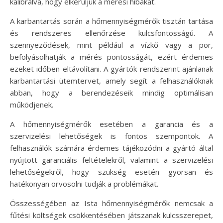
kalibrálva, hogy elkerüljük a mérési hibákat.
A karbantartás során a hőmennyiségmérők tisztán tartása
és rendszeres ellenőrzése kulcsfontosságú. A
szennyeződések, mint például a vízkő vagy a por,
befolyásolhatják a mérés pontosságát, ezért érdemes
ezeket időben eltávolítani. A gyártók rendszerint ajánlanak
karbantartási ütemtervet, amely segít a felhasználóknak
abban, hogy a berendezéseik mindig optimálisan
működjenek.
A hőmennyiségmérők esetében a garancia és a
szervizelési lehetőségek is fontos szempontok. A
felhasználók számára érdemes tájékozódni a gyártó által
nyújtott garanciális feltételekről, valamint a szervizelési
lehetőségekről, hogy szükség esetén gyorsan és
hatékonyan orvosolni tudják a problémákat.
Összességében az Ista hőmennyiségmérők nemcsak a
fűtési költségek csökkentésében játszanak kulcsszerepet,