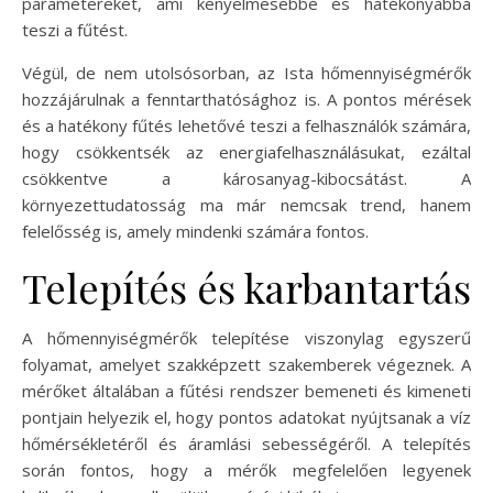
paramétereket, ami kényelmesebbé és hatékonyabbá
teszi a fűtést.
Végül, de nem utolsósorban, az Ista hőmennyiségmérők
hozzájárulnak a fenntarthatósághoz is. A pontos mérések
és a hatékony fűtés lehetővé teszi a felhasználók számára,
hogy csökkentsék az energiafelhasználásukat, ezáltal
csökkentve a károsanyag-kibocsátást. A
környezettudatosság ma már nemcsak trend, hanem
felelősség is, amely mindenki számára fontos.
Telepítés és karbantartás
A hőmennyiségmérők telepítése viszonylag egyszerű
folyamat, amelyet szakképzett szakemberek végeznek. A
mérőket általában a fűtési rendszer bemeneti és kimeneti
pontjain helyezik el, hogy pontos adatokat nyújtsanak a víz
hőmérsékletéről és áramlási sebességéről. A telepítés
során fontos, hogy a mérők megfelelően legyenek