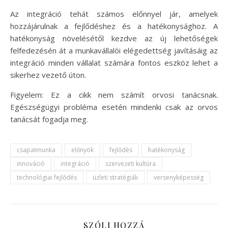
Az integráció tehát számos előnnyel jár, amelyek
hozzájárulnak a fejlődéshez és a hatékonysághoz. A
hatékonyság növelésétől kezdve az új lehetőségek
felfedezésén át a munkavállalói elégedettség javításáig az
integráció minden vállalat számára fontos eszköz lehet a
sikerhez vezető úton.
Figyelem: Ez a cikk nem számít orvosi tanácsnak.
Egészségügyi probléma esetén mindenki csak az orvos
tanácsát fogadja meg.
csapatmunka
előnyök
fejlődés
hatékonyság
innováció
integráció
szervezeti kultúra
technológiai fejlődés
üzleti stratégiák
versenyképesség
SZÓLJ HOZZÁ