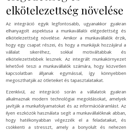
elkötelezettség növelése
Az integráció egyik legfontosabb, ugyanakkor gyakran
elhanyagolt aspektusa a munkavállalói elégedettség és
elkötelezettség növelése. Amikor a munkavállalók érzik,
hogy egy csapat részei, és hogy a munkájuk hozzájárul a
vállalat sikeréhez, sokkal motiváltabbak és
elkötelezettebbek lesznek. Az integrált munkakörnyezet
lehetővé teszi a munkavállalók számára, hogy közvetlen
kapcsolatban álljanak egymással, így könnyebben
megoszthatják az ötleteiket és tapasztalataikat.
Ezenkívül, az integráció során a vállalatok gyakran
alkalmaznak modern technológiai megoldásokat, amelyek
javítják a munkafolyamatokat és az információáramlást. Az
ilyen eszközök használata segít a munkavállalóknak abban,
hogy hatékonyabban végezzék el a feladataikat, és
csökkenti a stresszt, amely a bonyolult és nehezen