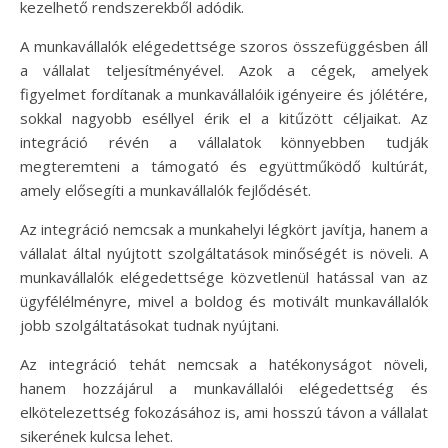
kezelhető rendszerekből adódik.
A munkavállalók elégedettsége szoros összefüggésben áll
a vállalat teljesítményével. Azok a cégek, amelyek
figyelmet fordítanak a munkavállalóik igényeire és jólétére,
sokkal nagyobb eséllyel érik el a kitűzött céljaikat. Az
integráció révén a vállalatok könnyebben tudják
megteremteni a támogató és együttműködő kultúrát,
amely elősegíti a munkavállalók fejlődését.
Az integráció nemcsak a munkahelyi légkört javítja, hanem a
vállalat által nyújtott szolgáltatások minőségét is növeli. A
munkavállalók elégedettsége közvetlenül hatással van az
ügyfélélményre, mivel a boldog és motivált munkavállalók
jobb szolgáltatásokat tudnak nyújtani.
Az integráció tehát nemcsak a hatékonyságot növeli,
hanem hozzájárul a munkavállalói elégedettség és
elkötelezettség fokozásához is, ami hosszú távon a vállalat
sikerének kulcsa lehet.