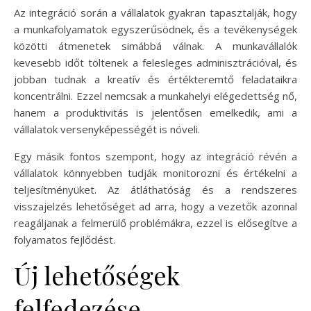
Az integráció során a vállalatok gyakran tapasztalják, hogy
a munkafolyamatok egyszerűsödnek, és a tevékenységek
közötti átmenetek simábbá válnak. A munkavállalók
kevesebb időt töltenek a felesleges adminisztrációval, és
jobban tudnak a kreatív és értékteremtő feladataikra
koncentrálni. Ezzel nemcsak a munkahelyi elégedettség nő,
hanem a produktivitás is jelentősen emelkedik, ami a
vállalatok versenyképességét is növeli.
Egy másik fontos szempont, hogy az integráció révén a
vállalatok könnyebben tudják monitorozni és értékelni a
teljesítményüket. Az átláthatóság és a rendszeres
visszajelzés lehetőséget ad arra, hogy a vezetők azonnal
reagáljanak a felmerülő problémákra, ezzel is elősegítve a
folyamatos fejlődést.
Új lehetőségek
felfedezése