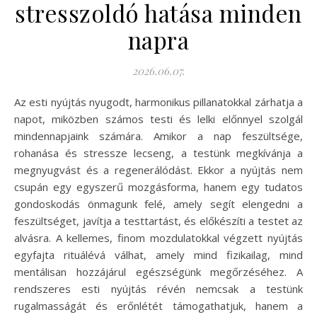
stresszoldó hatása minden
napra
2026.06.07.
Az esti nyújtás nyugodt, harmonikus pillanatokkal zárhatja a
napot, miközben számos testi és lelki előnnyel szolgál
mindennapjaink számára. Amikor a nap feszültsége,
rohanása és stressze lecseng, a testünk megkívánja a
megnyugvást és a regenerálódást. Ekkor a nyújtás nem
csupán egy egyszerű mozgásforma, hanem egy tudatos
gondoskodás önmagunk felé, amely segít elengedni a
feszültséget, javítja a testtartást, és előkészíti a testet az
alvásra. A kellemes, finom mozdulatokkal végzett nyújtás
egyfajta rituálévá válhat, amely mind fizikailag, mind
mentálisan hozzájárul egészségünk megőrzéséhez. A
rendszeres esti nyújtás révén nemcsak a testünk
rugalmasságát és erőnlétét támogathatjuk, hanem a