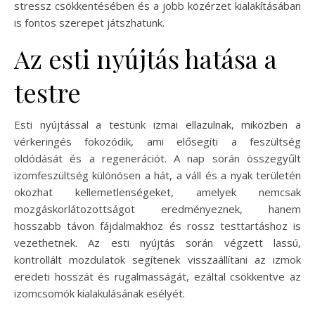
stressz csökkentésében és a jobb közérzet kialakításában
is fontos szerepet játszhatunk.
Az esti nyújtás hatása a
testre
Esti nyújtással a testünk izmai ellazulnak, miközben a
vérkeringés fokozódik, ami elősegíti a feszültség
oldódását és a regenerációt. A nap során összegyűlt
izomfeszültség különösen a hát, a váll és a nyak területén
okozhat kellemetlenségeket, amelyek nemcsak
mozgáskorlátozottságot eredményeznek, hanem
hosszabb távon fájdalmakhoz és rossz testtartáshoz is
vezethetnek. Az esti nyújtás során végzett lassú,
kontrollált mozdulatok segítenek visszaállítani az izmok
eredeti hosszát és rugalmasságát, ezáltal csökkentve az
izomcsomók kialakulásának esélyét.