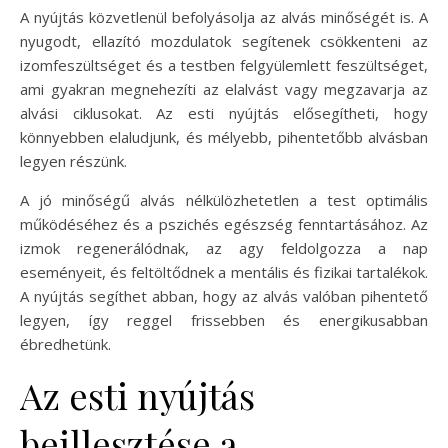
A nyújtás közvetlenül befolyásolja az alvás minőségét is. A
nyugodt, ellazító mozdulatok segítenek csökkenteni az
izomfeszültséget és a testben felgyülemlett feszültséget,
ami gyakran megnehezíti az elalvást vagy megzavarja az
alvási ciklusokat. Az esti nyújtás elősegítheti, hogy
könnyebben elaludjunk, és mélyebb, pihentetőbb alvásban
legyen részünk.
A jó minőségű alvás nélkülözhetetlen a test optimális
működéséhez és a pszichés egészség fenntartásához. Az
izmok regenerálódnak, az agy feldolgozza a nap
eseményeit, és feltöltődnek a mentális és fizikai tartalékok.
A nyújtás segíthet abban, hogy az alvás valóban pihentető
legyen, így reggel frissebben és energikusabban
ébredhetünk.
Az esti nyújtás
beillesztése a