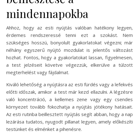
mindennapokba
Ahhoz, hogy az esti nyújtás valóban hatékony legyen,
érdemes rendszeressé tenni ezt a szokást. Nem
szükséges hosszú, bonyolult gyakorlatokat végezni; már
néhány egyszerű nyújtó mozdulat is jelentős változást
hozhat. Fontos, hogy a gyakorlatokat lassan, figyelmesen,
a test jelzéseit követve végezzük, elkerülve a túlzott
megterhelést vagy fájdalmat.
Kiváló lehetőség a nyújtásra az esti fürdés vagy a lefekvés
előtti időszak, amikor a test már kezd ellazulni. A légzésre
való koncentráció, a kellemes zene vagy egy csendes
környezet tovább fokozhatja a nyújtás jótékony hatásait.
Az esti rutinba beillesztett nyújtás segít abban, hogy a nap
lezárása tudatos, nyugodt pillanat legyen, amely előkészíti
testünket és elménket a pihenésre.