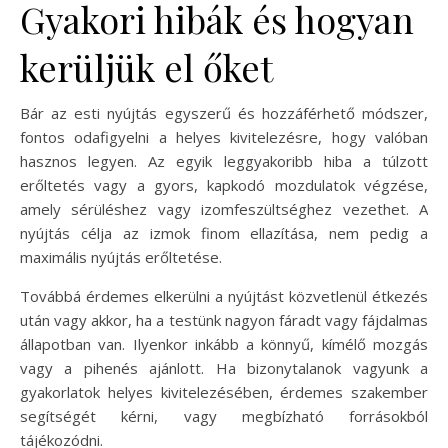
Gyakori hibák és hogyan
kerüljük el őket
Bár az esti nyújtás egyszerű és hozzáférhető módszer,
fontos odafigyelni a helyes kivitelezésre, hogy valóban
hasznos legyen. Az egyik leggyakoribb hiba a túlzott
erőltetés vagy a gyors, kapkodó mozdulatok végzése,
amely sérüléshez vagy izomfeszültséghez vezethet. A
nyújtás célja az izmok finom ellazítása, nem pedig a
maximális nyújtás erőltetése.
Továbbá érdemes elkerülni a nyújtást közvetlenül étkezés
után vagy akkor, ha a testünk nagyon fáradt vagy fájdalmas
állapotban van. Ilyenkor inkább a könnyű, kímélő mozgás
vagy a pihenés ajánlott. Ha bizonytalanok vagyunk a
gyakorlatok helyes kivitelezésében, érdemes szakember
segítségét kérni, vagy megbízható forrásokból
tájékozódni.