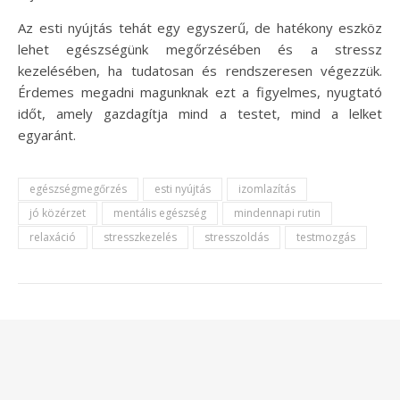
Az esti nyújtás tehát egy egyszerű, de hatékony eszköz
lehet egészségünk megőrzésében és a stressz
kezelésében, ha tudatosan és rendszeresen végezzük.
Érdemes megadni magunknak ezt a figyelmes, nyugtató
időt, amely gazdagítja mind a testet, mind a lelket
egyaránt.
egészségmegőrzés
esti nyújtás
izomlazítás
jó közérzet
mentális egészség
mindennapi rutin
relaxáció
stresszkezelés
stresszoldás
testmozgás