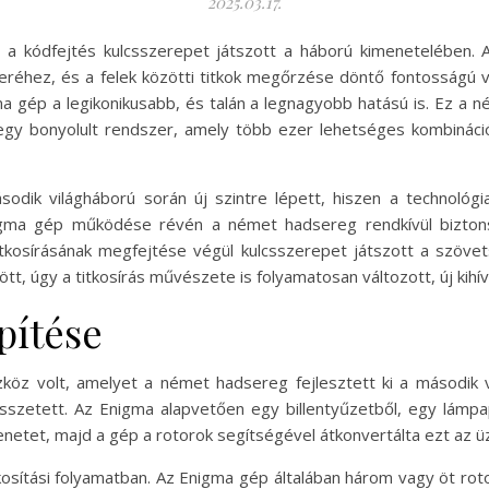
2025.03.17.
s a kódfejtés kulcsszerepet játszott a háború kimenetelében. 
eréhez, és a felek közötti titkok megőrzése döntő fontosságú vol
ma gép a legikonikusabb, és talán a legnagyobb hatású is. Ez a
gy bonyolult rendszer, amely több ezer lehetséges kombinációt
dik világháború során új szintre lépett, hiszen a technológia
igma gép működése révén a német hadsereg rendkívül biztonsá
tkosírásának megfejtése végül kulcsszerepet játszott a szöve
tt, úgy a titkosírás művészete is folyamatosan változott, új kih
pítése
öz volt, amelyet a német hadsereg fejlesztett ki a második v
 összetett. Az Enigma alapvetően egy billentyűzetből, egy lámpa
üzenetet, majd a gép a rotorok segítségével átkonvertálta ezt az 
kosítási folyamatban. Az Enigma gép általában három vagy öt ro