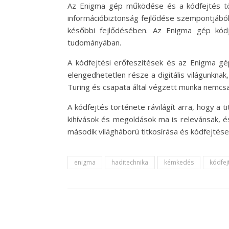
Az Enigma gép működése és a kódfejtés tö
információbiztonság fejlődése szempontjából i
későbbi fejlődésében. Az Enigma gép kódj
tudományában.
A kódfejtési erőfeszítések és az Enigma gé
elengedhetetlen része a digitális világunkna
Turing és csapata által végzett munka nemcsak 
A kódfejtés története rávilágít arra, hogy a
kihívások és megoldások ma is relevánsak, és 
második világháború titkosírása és kódfejtés
enigma
haditechnika
kémkedés
kódfej