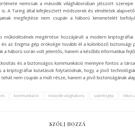
rténete nemcsak a második világháborúban játszott szerepe m
s. A Turing által kifejlesztett módszerek és elméletek alapvető
ainak megfejtése nem csupán a háború kimenetelét befolyáso
p működésének megértése hozzájárult a modern kriptográfiai te
k, és az Enigma gép öröksége tovább él a különböző biztonsági p
a háború során volt jelentős, hanem a későbbi informatikai fejlőd
 titkosítás és a biztonságos kommunikáció mennyire fontos a társ
a kriptográfiai kutatások folytatódnak, hogy a jövő technológiá
e tehát nem csupán a múlt része, hanem a jövő biztonságának alap
tés
kommunikáció
második világháború
számítógép
titkos
SZÓLJ HOZZÁ