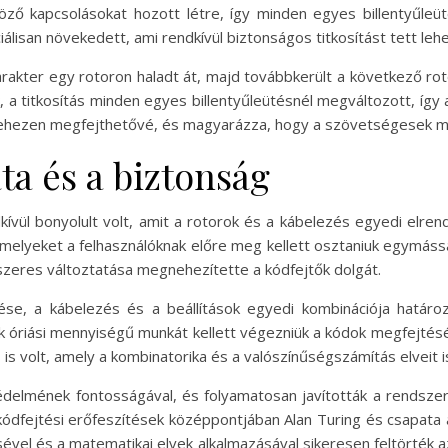
nböző kapcsolásokat hozott létre, így minden egyes billentyűl
lisan növekedett, ami rendkívül biztonságos titkosítást tett leh
arakter egy rotoron haladt át, majd továbbkerült a következő rot
k, a titkosítás minden egyes billentyűleütésnél megváltozott, így
ehezen megfejthetővé, és magyarázza, hogy a szövetségesek miér
ata és a biztonság
kívül bonyolult volt, amit a rotorok és a kábelezés egyedi elr
amelyeket a felhasználóknak előre meg kellett osztaniuk egymássa
dszeres változtatása megnehezítette a kódfejtők dolgát.
zése, a kábelezés és a beállítások egyedi kombinációja hatá
k óriási mennyiségű munkát kellett végezniük a kódok megfejtés
s volt, amely a kombinatorika és a valószínűségszámítás elveit is
delmének fontosságával, és folyamatosan javították a rendszert
dfejtési erőfeszítések középpontjában Alan Turing és csapata áll
el és a matematikai elvek alkalmazásával sikeresen feltörték az