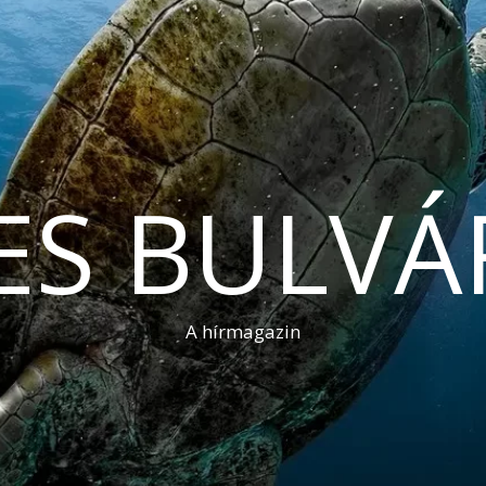
ES BULVÁ
A hírmagazin