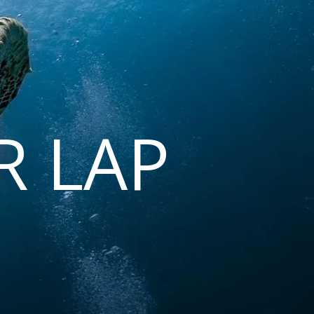
R LAP