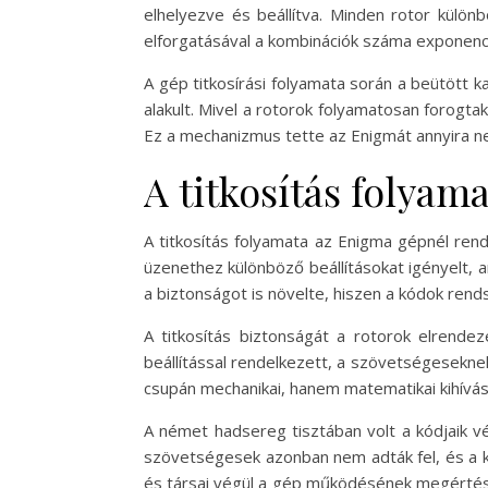
elhelyezve és beállítva. Minden rotor külö
elforgatásával a kombinációk száma exponenciá
A gép titkosírási folyamata során a beütött k
alakult. Mivel a rotorok folyamatosan forogta
Ez a mechanizmus tette az Enigmát annyira n
A titkosítás folyam
A titkosítás folyamata az Enigma gépnél rend
üzenethez különböző beállításokat igényelt, 
a biztonságot is növelte, hiszen a kódok ren
A titkosítás biztonságát a rotorok elrende
beállítással rendelkezett, a szövetségesekne
csupán mechanikai, hanem matematikai kihívás i
A német hadsereg tisztában volt a kódjaik vé
szövetségesek azonban nem adták fel, és a kó
és társai végül a gép működésének megértésév