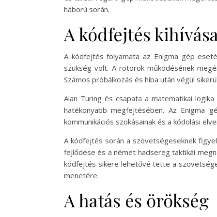
háború során.
A kódfejtés kihívása
A kódfejtés folyamata az Enigma gép esetébe
szükség volt. A rotorok működésének megért
Számos próbálkozás és hiba után végül sikerü
Alan Turing és csapata a matematikai logika
hatékonyabb megfejtésében. Az Enigma g
kommunikációs szokásainak és a kódolási elvei
A kódfejtés során a szövetségeseknek figyel
fejlődése és a német hadsereg taktikái megne
kódfejtés sikere lehetővé tette a szövetség
menetére.
A hatás és örökség