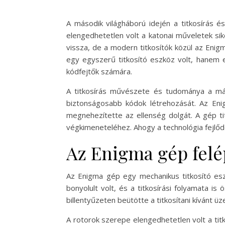
A második világháború idején a titkosírás é
elengedhetetlen volt a katonai műveletek sik
vissza, de a modern titkosítók közül az Enig
egy egyszerű titkosító eszköz volt, hanem e
kódfejtők számára.
A titkosírás művészete és tudománya a máso
biztonságosabb kódok létrehozását. Az En
megnehezítette az ellenség dolgát. A gép ti
végkimeneteléhez. Ahogy a technológia fejlődö
Az Enigma gép felé
Az Enigma gép egy mechanikus titkosító eszk
bonyolult volt, és a titkosírási folyamata is
billentyűzeten beütötte a titkosítani kívánt 
A rotorok szerepe elengedhetetlen volt a tit