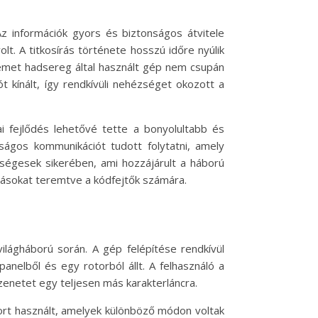
Az információk gyors és biztonságos átvitele
t. A titkosírás története hosszú időre nyúlik
 német hadsereg által használt gép nem csupán
 kínált, így rendkívüli nehézséget okozott a
i fejlődés lehetővé tette a bonyolultabb és
gos kommunikációt tudott folytatni, amely
tségesek sikerében, ami hozzájárult a háború
ívásokat teremtve a kódfejtők számára.
ilágháború során. A gép felépítése rendkívül
panelből és egy rotorból állt. A felhasználó a
üzenetet egy teljesen más karakterláncra.
tort használt, amelyek különböző módon voltak