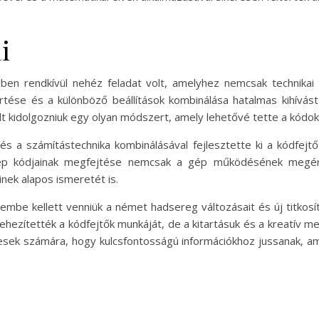
i
n rendkívül nehéz feladat volt, amelyhez nemcsak technikai t
ése és a különböző beállítások kombinálása hatalmas kihívást
lt kidolgozniuk egy olyan módszert, amely lehetővé tette a kódo
 és a számítástechnika kombinálásával fejlesztette ki a kódfej
ép kódjainak megfejtése nemcsak a gép működésének megér
nek alapos ismeretét is.
embe kellett venniük a német hadsereg változásait és új titkosí
hezítették a kódfejtők munkáját, de a kitartásuk és a kreatív m
esek számára, hogy kulcsfontosságú információkhoz jussanak, am