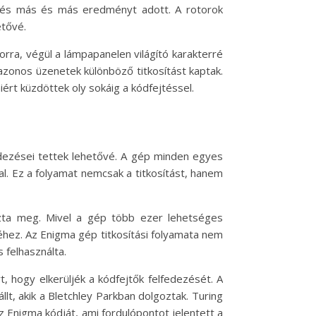
eütés más és más eredményt adott. A rotorok
etővé.
orra, végül a lámpapanelen világító karakterré
 azonos üzenetek különböző titkosítást kaptak.
t küzdöttek oly sokáig a kódfejtéssel.
endezései tettek lehetővé. A gép minden egyes
l. Ez a folyamat nemcsak a titkosítást, hanem
rozta meg. Mivel a gép több ezer lehetséges
éhez. Az Enigma gép titkosítási folyamata nem
 felhasználta.
, hogy elkerüljék a kódfejtők felfedezését. A
t, akik a Bletchley Parkban dolgoztak. Turing
 Enigma kódját, ami fordulópontot jelentett a