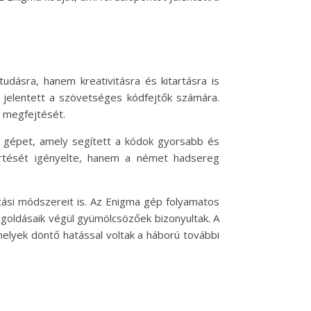
udásra, hanem kreativitásra és kitartásra is
 jelentett a szövetséges kódfejtők számára.
k megfejtését.
tő gépet, amely segített a kódok gyorsabb és
tését igényelte, hanem a német hadsereg
tási módszereit is. Az Enigma gép folyamatos
egoldásaik végül gyümölcsözőek bizonyultak. A
elyek döntő hatással voltak a háború további