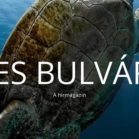
ES BULVÁ
A hírmagazin