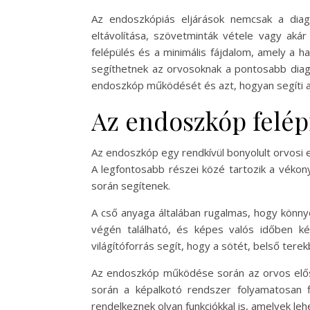
Az endoszkópiás eljárások nemcsak a diag
eltávolítása, szövetminták vétele vagy akár
felépülés és a minimális fájdalom, amely a 
segíthetnek az orvosoknak a pontosabb diagnó
endoszkóp működését és azt, hogyan segíti a 
Az endoszkóp felép
Az endoszkóp egy rendkívül bonyolult orvosi 
A legfontosabb részei közé tartozik a vékony
során segítenek.
A cső anyaga általában rugalmas, hogy könny
végén található, és képes valós időben ké
világítóforrás segít, hogy a sötét, belső terekb
Az endoszkóp működése során az orvos előszö
során a képalkotó rendszer folyamatosan 
rendelkeznek olyan funkciókkal is, amelyek le