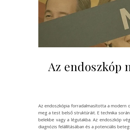
Az endoszkóp m
Az endoszkópia forradalmasította a modern or
meg a test belső struktúráit. E technika sor
belekbe vagy a légutakba. Az endoszkóp végén
diagnózis felállításában és a potenciális bete