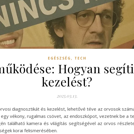
,
EGÉSZSÉG
TECH
űködése: Hogyan segíti 
kezelést?
2025.03.13.
vosi diagnosztikát és kezelést, lehetővé téve az orvosok számá
án egy vékony, rugalmas csövet, az endoszkópot, vezetnek be a t
 található kamera és világítás segítségével az orvos részletes
gségek korai felismerésében.