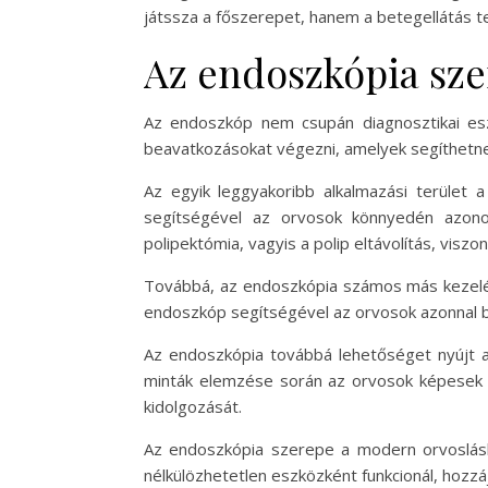
játssza a főszerepet, hanem a betegellátás te
Az endoszkópia sze
Az endoszkóp nem csupán diagnosztikai es
beavatkozásokat végezni, amelyek segíthetne
Az egyik leggyakoribb alkalmazási terület a
segítségével az orvosok könnyedén azonosí
polipektómia, vagyis a polip eltávolítás, vis
Továbbá, az endoszkópia számos más kezelési
endoszkóp segítségével az orvosok azonnal b
Az endoszkópia továbbá lehetőséget nyújt a 
minták elemzése során az orvosok képesek az
kidolgozását.
Az endoszkópia szerepe a modern orvoslásba
nélkülözhetetlen eszközként funkcionál, hoz