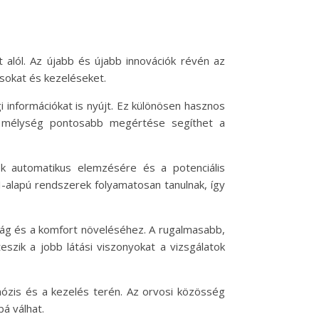
 alól. Az újabb és újabb innovációk révén az
sokat és kezeléseket.
információkat is nyújt. Ez különösen hasznos
 a mélység pontosabb megértése segíthet a
ek automatikus elemzésére és a potenciális
I-alapú rendszerek folyamatosan tanulnak, így
nság és a komfort növeléséhez. A rugalmasabb,
szik a jobb látási viszonyokat a vizsgálatok
nózis és a kezelés terén. Az orvosi közösség
á válhat.