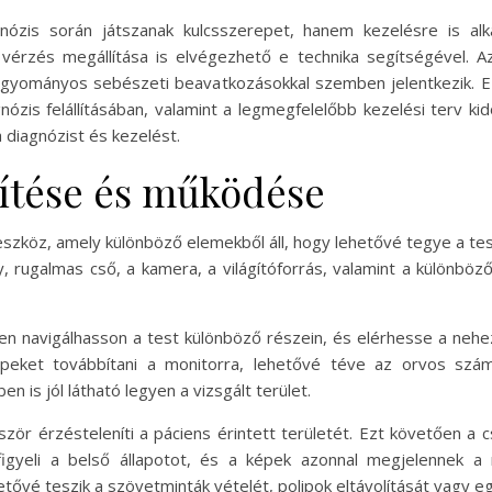
nózis során játszanak kulcsszerepet, hanem kezelésre is alk
 vérzés megállítása is elvégezhető e technika segítségével. 
hagyományos sebészeti beavatkozásokkal szemben jelentkezik. Ez
zis felállításában, valamint a legmegfelelőbb kezelési terv ki
diagnózist és kezelést.
ítése és működése
eszköz, amely különböző elemekből áll, hogy lehetővé tegye a tes
, rugalmas cső, a kamera, a világítóforrás, valamint a különböz
en navigálhasson a test különböző részein, és elérhesse a nehe
peket továbbítani a monitorra, lehetővé téve az orvos számá
en is jól látható legyen a vizsgált terület.
r érzésteleníti a páciens érintett területét. Ezt követően a c
figyeli a belső állapotot, és a képek azonnal megjelennek 
hetővé teszik a szövetminták vételét, polipok eltávolítását vagy 