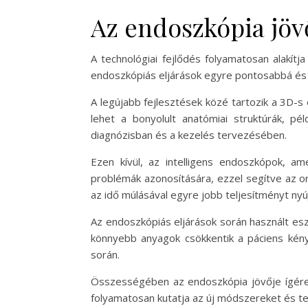
Az endoszkópia jövő
A technológiai fejlődés folyamatosan alakít
endoszkópiás eljárások egyre pontosabbá és
A legújabb fejlesztések közé tartozik a 3D-
lehet a bonyolult anatómiai struktúrák, 
diagnózisban és a kezelés tervezésében.
Ezen kívül, az intelligens endoszkópok, a
problémák azonosítására, ezzel segítve az or
az idő múlásával egyre jobb teljesítményt nyú
Az endoszkópiás eljárások során használt esz
könnyebb anyagok csökkentik a páciens kénye
során.
Összességében az endoszkópia jövője ígérete
folyamatosan kutatja az új módszereket és t