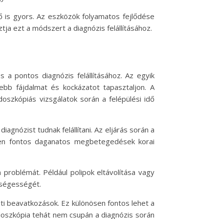
dő is gyors. Az eszközök folyamatos fejlődése
a ezt a módszert a diagnózis felállításához.
 a pontos diagnózis felállításához. Az egyik
sebb fájdalmat és kockázatot tapasztaljon. A
szkópiás vizsgálatok során a felépülési idő
gnózist tudnak felállítani. Az eljárás során a
ösen fontos daganatos megbetegedések korai
problémát. Például polipok eltávolítása vagy
kségességét.
i beavatkozások. Ez különösen fontos lehet a
doszkópia tehát nem csupán a diagnózis során