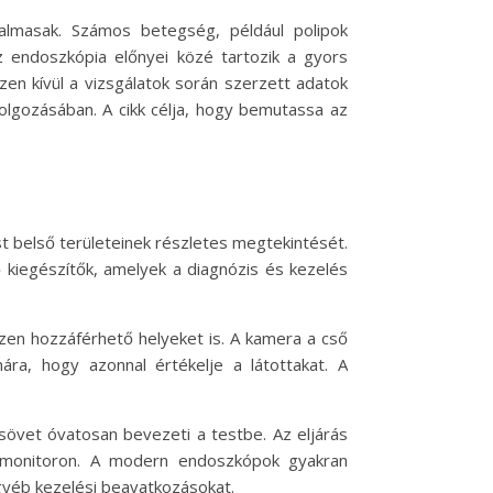
almasak. Számos betegség, például polipok
Az endoszkópia előnyei közé tartozik a gyors
en kívül a vizsgálatok során szerzett adatok
dolgozásában. A cikk célja, hogy bemutassa az
t belső területeinek részletes megtekintését.
ő kiegészítők, amelyek a diagnózis és kezelés
zen hozzáférhető helyeket is. A kamera a cső
ra, hogy azonnal értékelje a látottakat. A
sövet óvatosan bevezeti a testbe. Az eljárás
a monitoron. A modern endoszkópok gyakran
egyéb kezelési beavatkozásokat.