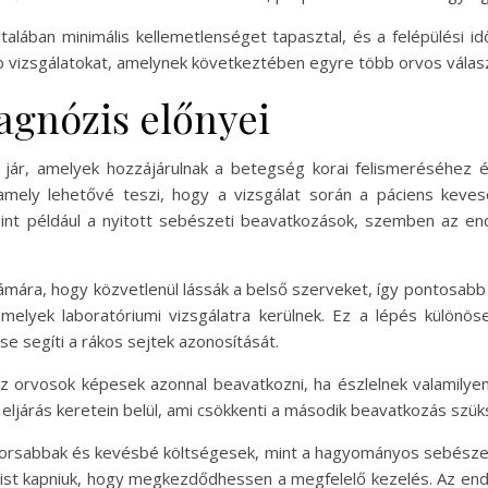
talában minimális kellemetlenséget tapasztal, és a felépülési i
 vizsgálatokat, amelynek következtében egyre több orvos választj
agnózis előnyei
ár, amelyek hozzájárulnak a betegség korai felismeréséhez és
 amely lehetővé teszi, hogy a vizsgálat során a páciens keve
nt például a nyitott sebészeti beavatkozások, szemben az endo
ára, hogy közvetlenül lássák a belső szerveket, így pontosabb dia
melyek laboratóriumi vizsgálatra kerülnek. Ez a lépés külön
e segíti a rákos sejtek azonosítását.
 orvosok képesek azonnal beavatkozni, ha észlelnek valamilyen 
eljárás keretein belül, ami csökkenti a második beavatkozás szü
gyorsabbak és kevésbé költségesek, mint a hagyományos sebészet
zist kapniuk, hogy megkezdődhessen a megfelelő kezelés. Az en