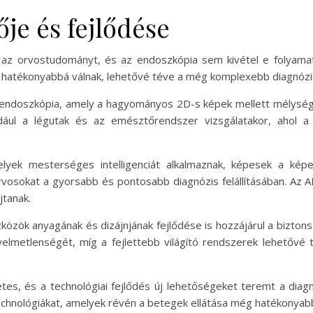
je és fejlődése
ja az orvostudományt, és az endoszkópia sem kivétel e folyamat
 hatékonyabbá válnak, lehetővé téve a még komplexebb diagnózi
s endoszkópia, amely a hagyományos 2D-s képek mellett mélységi 
például a légutak és az emésztőrendszer vizsgálatakor, ahol
melyek mesterséges intelligenciát alkalmaznak, képesek a kép
vosokat a gyorsabb és pontosabb diagnózis felállításában. Az A
jtanak.
közök anyagának és dizájnjának fejlődése is hozzájárul a bizto
lmetlenségét, míg a fejlettebb világító rendszerek lehetővé te
s, és a technológiai fejlődés új lehetőségeket teremt a diag
echnológiákat, amelyek révén a betegek ellátása még hatékonyabb