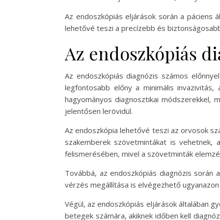
Az endoszkópiás eljárások során a páciens ál
lehetővé teszi a precízebb és biztonságosabb
Az endoszkópiás di
Az endoszkópiás diagnózis számos előnnyel j
legfontosabb előny a minimális invazivitás,
hagyományos diagnosztikai módszerekkel, mi
jelentősen lerövidül.
Az endoszkópia lehetővé teszi az orvosok szám
szakemberek szövetmintákat is vehetnek, a
felismerésében, mivel a szövetminták elemzés
Továbbá, az endoszkópiás diagnózis során az
vérzés megállítása is elvégezhető ugyanazon 
Végül, az endoszkópiás eljárások általában 
betegek számára, akiknek időben kell diagnó