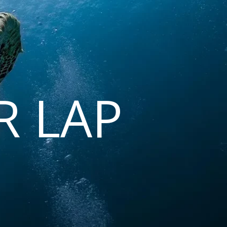
R LAP