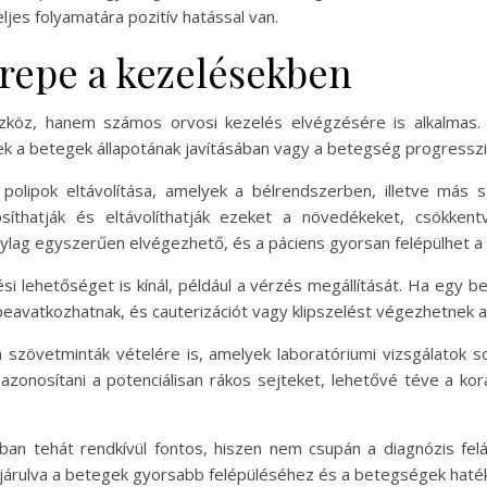
ljes folyamatára pozitív hatással van.
repe a kezelésekben
zköz, hanem számos orvosi kezelés elvégzésére is alkalmas. 
k a betegek állapotának javításában vagy a betegség progresszi
 polipok eltávolítása, amelyek a bélrendszerben, illetve más
thatják és eltávolíthatják ezeket a növedékeket, csökkentv
zonylag egyszerűen elvégezhető, és a páciens gyorsan felépülhet a
 lehetőséget is kínál, például a vérzés megállítását. Ha egy
eavatkozhatnak, és cauterizációt vagy klipszelést végezhetnek a
szövetminták vételére is, amelyek laboratóriumi vizsgálatok s
onosítani a potenciálisan rákos sejteket, lehetővé téve a kor
n tehát rendkívül fontos, hiszen nem csupán a diagnózis felál
zájárulva a betegek gyorsabb felépüléséhez és a betegségek hat