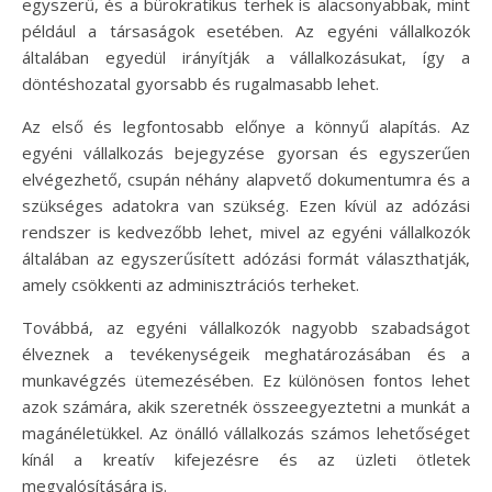
egyszerű, és a bürokratikus terhek is alacsonyabbak, mint
például a társaságok esetében. Az egyéni vállalkozók
általában egyedül irányítják a vállalkozásukat, így a
döntéshozatal gyorsabb és rugalmasabb lehet.
Az első és legfontosabb előnye a könnyű alapítás. Az
egyéni vállalkozás bejegyzése gyorsan és egyszerűen
elvégezhető, csupán néhány alapvető dokumentumra és a
szükséges adatokra van szükség. Ezen kívül az adózási
rendszer is kedvezőbb lehet, mivel az egyéni vállalkozók
általában az egyszerűsített adózási formát választhatják,
amely csökkenti az adminisztrációs terheket.
Továbbá, az egyéni vállalkozók nagyobb szabadságot
élveznek a tevékenységeik meghatározásában és a
munkavégzés ütemezésében. Ez különösen fontos lehet
azok számára, akik szeretnék összeegyeztetni a munkát a
magánéletükkel. Az önálló vállalkozás számos lehetőséget
kínál a kreatív kifejezésre és az üzleti ötletek
megvalósítására is.