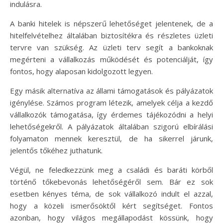
indulásra.
A banki hitelek is népszerű lehetőséget jelentenek, de a
hitelfelvételhez általában biztosítékra és részletes üzleti
tervre van szükség. Az üzleti terv segít a bankoknak
megérteni a vállalkozás működését és potenciálját, így
fontos, hogy alaposan kidolgozott legyen.
Egy másik alternatíva az állami támogatások és pályázatok
igénylése. Számos program létezik, amelyek célja a kezdő
vállalkozók támogatása, így érdemes tájékozódni a helyi
lehetőségekről. A pályázatok általában szigorú elbírálási
folyamaton mennek keresztül, de ha sikerrel járunk,
jelentős tőkéhez juthatunk.
Végül, ne feledkezzünk meg a családi és baráti körből
történő tőkebevonás lehetőségéről sem. Bár ez sok
esetben kényes téma, de sok vállalkozó indult el azzal,
hogy a közeli ismerősöktől kért segítséget. Fontos
azonban, hogy világos megállapodást kössünk, hogy