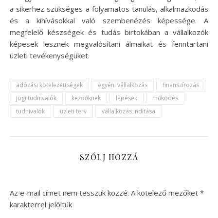
a sikerhez szükséges a folyamatos tanulás, alkalmazkodás
és a kihívásokkal való szembenézés képessége. A
megfelelő készségek és tudás birtokában a vállalkozók
képesek lesznek megvalósítani álmaikat és fenntartani
üzleti tevékenységüket.
adózási kötelezettségek
egyéni vállalkozás
finanszírozás
jogi tudnivalók
kezdőknek
lépések
működés
tudnivalók
üzleti terv
vállalkozás indítása
SZÓLJ HOZZÁ
Az e-mail címet nem tesszük közzé.
A kötelező mezőket
*
karakterrel jelöltük