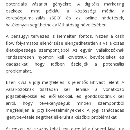
potenciális vásárlói igényekre. A digitális marketing
eszközei, mint például a közösségi média, a
keresőoptimalizálás (SEO) és az online hirdetések,
hatékonyan segíthetnek a láthatóság növelésében.
A pénzügyi tervezés is kiemelten fontos, hiszen a cash
flow folyamatos ellenőrzése elengedhetetlen a vállalkozás
életképessége szempontjából. Az egyéni vállalkozóknak
rendszeresen nyomon kell követniük bevételeiket és
kiadásaikat, hogy időben észleljék a potenciális
problémákat.
Ezen kívül a jogi megfelelés is jelentős kihívást jelent. A
vállalkozóknak tisztában kell lenniük a vonatkozó
jogszabályokkal és előírásokkal, és gondoskodniuk kell
arról, hogy tevékenységük minden szempontból
megfeleljen a jogi követelményeknek. A jogi tanácsadás
igénybevétele segíthet elkerülni a későbbi problémákat.
Az egyéni vállalkozás tehát rengeteg lehetőséget kínál, de