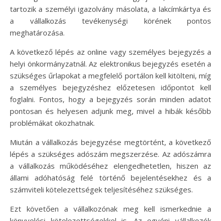
tartozik a személyi igazolvány másolata, a lakcímkártya és
a vállalkozás tevékenységi körének pontos
meghatározása.
A következő lépés az online vagy személyes bejegyzés a
helyi önkormányzatnál. Az elektronikus bejegyzés esetén a
szükséges űrlapokat a megfelelő portálon kell kitölteni, míg
a személyes bejegyzéshez előzetesen időpontot kell
foglalni. Fontos, hogy a bejegyzés során minden adatot
pontosan és helyesen adjunk meg, mivel a hibák később
problémákat okozhatnak.
Miután a vállalkozás bejegyzése megtörtént, a következő
lépés a szükséges adószám megszerzése. Az adószámra
a vállalkozás működéséhez elengedhetetlen, hiszen az
állami adóhatóság felé történő bejelentésekhez és a
számviteli kötelezettségek teljesítéséhez szükséges.
Ezt követően a vállalkozónak meg kell ismerkednie a
könyvelési kötelezettségekkel is. Az egyéni vállalkozók