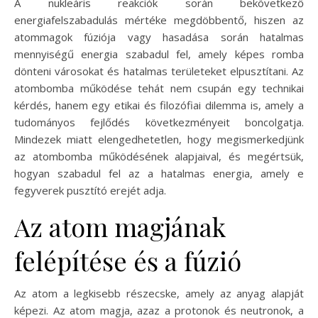
A nukleáris reakciók során bekövetkező
energiafelszabadulás mértéke megdöbbentő, hiszen az
atommagok fúziója vagy hasadása során hatalmas
mennyiségű energia szabadul fel, amely képes romba
dönteni városokat és hatalmas területeket elpusztítani. Az
atombomba működése tehát nem csupán egy technikai
kérdés, hanem egy etikai és filozófiai dilemma is, amely a
tudományos fejlődés következményeit boncolgatja.
Mindezek miatt elengedhetetlen, hogy megismerkedjünk
az atombomba működésének alapjaival, és megértsük,
hogyan szabadul fel az a hatalmas energia, amely e
fegyverek pusztító erejét adja.
Az atom magjának
felépítése és a fúzió
Az atom a legkisebb részecske, amely az anyag alapját
képezi. Az atom magja, azaz a protonok és neutronok, a