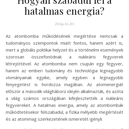
hatalmas energia?
2024.11.20.
Az atombomba működésének megértése nemcsak a
tudományos szempontok miatt fontos, hanem azért is,
mert a globális politikai helyzet és a történelmi események
szorosan összefonódnak a nukleáris fegyverek
létrejöttével. Az atombomba nem csupán egy fegyver,
hanem az emberi tudomány és technológia legnagyobb
vívmányainak egyike, amely egyben a legnagyobb
fenyegetést is hordozza magában. Az atomenergiát
először a második világháború idején alkalmazták, és azóta
a világ számos országában kifejlesztették a nukleáris
fegyvereket. A hatalmas energia, amely az atombombák
működtetésekor felszabadul, a fizika mélyebb megértését
és az atommag szerkezetének ismeretét igényli.