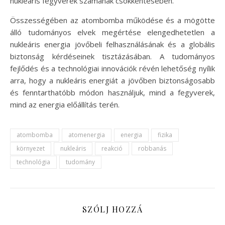
nukleáris fegyverek számának csökkentésében.
Összességében az atombomba működése és a mögötte
álló tudományos elvek megértése elengedhetetlen a
nukleáris energia jövőbeli felhasználásának és a globális
biztonság kérdéseinek tisztázásában. A tudományos
fejlődés és a technológiai innovációk révén lehetőség nyílik
arra, hogy a nukleáris energiát a jövőben biztonságosabb
és fenntarthatóbb módon használjuk, mind a fegyverek,
mind az energia előállítás terén.
atombomba
atomenergia
energia
fizika
környezet
nukleáris
reakció
robbanás
technológia
tudomány
SZÓLJ HOZZÁ