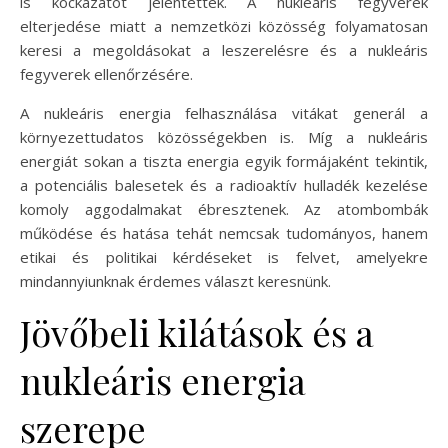
is kockázatot jelentettek. A nukleáris fegyverek
elterjedése miatt a nemzetközi közösség folyamatosan
keresi a megoldásokat a leszerelésre és a nukleáris
fegyverek ellenőrzésére.
A nukleáris energia felhasználása vitákat generál a
környezettudatos közösségekben is. Míg a nukleáris
energiát sokan a tiszta energia egyik formájaként tekintik,
a potenciális balesetek és a radioaktív hulladék kezelése
komoly aggodalmakat ébresztenek. Az atombombák
működése és hatása tehát nemcsak tudományos, hanem
etikai és politikai kérdéseket is felvet, amelyekre
mindannyiunknak érdemes választ keresnünk.
Jövőbeli kilátások és a
nukleáris energia
szerepe