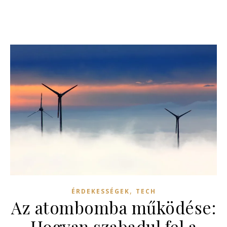
,
ÉRDEKESSÉGEK
TECH
Az atombomba működése:
Hogyan szabadul fel a