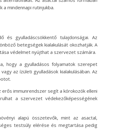
s alternatívákat. Az asactal számos formában
k a mindennapi rutinjukba.
ő és gyulladáscsökkentő tulajdonságai. Az
lönböző betegségek kialakulását okozhatják. A
tása védelmet nyújthat a szervezet számára.
ta, hogy a gyulladásos folyamatok szerepet
agy az ízületi gyulladások kialakulásában. Az
potot.
 erős immunrendszer segít a kórokozók elleni
járulhat a szervezet védekezőképességének
növényi alapú összetevők, mint az asactal,
szséges testsúly elérése és megtartása pedig