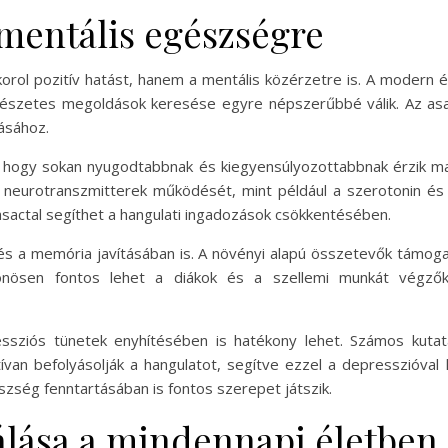
 mentális egészségre
orol pozitív hatást, hanem a mentális közérzetre is. A modern 
mészetes megoldások keresése egyre népszerűbbé válik. Az asa
ásához.
, hogy sokan nyugodtabbnak és kiegyensúlyozottabbnak érzik m
 neurotranszmitterek működését, mint például a szerotonin és
asactal segíthet a hangulati ingadozások csökkentésében.
és a memória javításában is. A növényi alapú összetevők támogatj
lönösen fontos lehet a diákok és a szellemi munkát végző
ssziós tünetek enyhítésében is hatékony lehet. Számos kuta
ívan befolyásolják a hangulatot, segítve ezzel a depresszióval 
szség fenntartásában is fontos szerepet játszik.
nálása a mindennapi életben