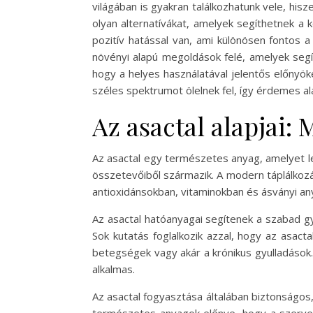
világában is gyakran találkozhatunk vele, his
olyan alternatívákat, amelyek segíthetnek a 
pozitív hatással van, ami különösen fontos 
növényi alapú megoldások felé, amelyek segí
hogy a helyes használatával jelentős előnyök
széles spektrumot ölelnek fel, így érdemes 
Az asactal alapjai: 
Az asactal egy természetes anyag, amelyet l
összetevőiből származik. A modern táplálkozá
antioxidánsokban, vitaminokban és ásványi a
Az asactal hatóanyagai segítenek a szabad g
Sok kutatás foglalkozik azzal, hogy az asac
betegségek vagy akár a krónikus gyulladások. 
alkalmas.
Az asactal fogyasztása általában biztonságos,