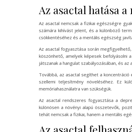
Az asactal hatása a
Az asactal nemcsak a fizikai egészségre gyak
számára kihívást jelent, és a különböző ter
csökkentéséhez és a mentális egészség javít
Az asactal fogyasztása során megfigyelhető
köszönhető, amelyek képesek befolyásolni a
játszanak a hangulat szabályozásában, és az 
Továbbá, az asactal segíthet a koncentráció 
szellemi teljesítmény növeléséhez. Ez kü
memóriahasználatra van szükségük.
Az asactal rendszeres fogyasztása a depre
különösen a növényi alapú összetevők, pozit
tehát nemcsak a fizikai, hanem a mentális egé
Az asactal felhasz