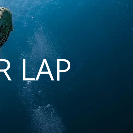
R LAP