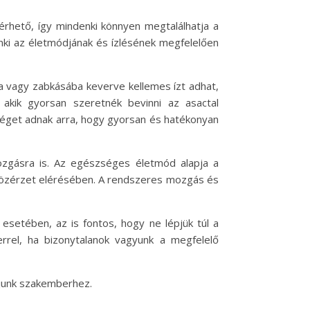
érhető, így mindenki könnyen megtalálhatja a
nki az életmódjának és ízlésének megfelelően
a vagy zabkásába keverve kellemes ízt adhat,
akik gyorsan szeretnék bevinni az asactal
őséget adnak arra, hogy gyorsan és hatékonyan
mozgásra is. Az egészséges életmód alapja a
b közérzet elérésében. A rendszeres mozgás és
 esetében, az is fontos, hogy ne lépjük túl a
rrel, ha bizonytalanok vagyunk a megfelelő
ljunk szakemberhez.