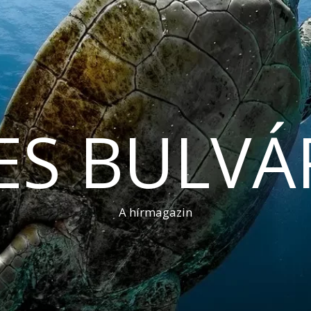
ES BULVÁ
A hírmagazin