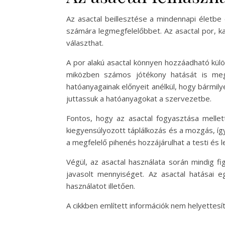
Az asactal beillesztése a mindennapi életbe
számára legmegfelelőbbet. Az asactal por, k
választhat.
A por alakú asactal könnyen hozzáadható kül
miközben számos jótékony hatását is megő
hatóanyagainak előnyeit anélkül, hogy bármil
juttassuk a hatóanyagokat a szervezetbe.
Fontos, hogy az asactal fogyasztása mellet
kiegyensúlyozott táplálkozás és a mozgás, íg
a megfelelő pihenés hozzájárulhat a testi és l
Végül, az asactal használata során mindig fi
javasolt mennyiséget. Az asactal hatásai 
használatot illetően.
A cikkben említett információk nem helyettes