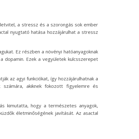
életvitel, a stressz és a szorongás sok ember
ctal nyugtató hatása hozzájárulhat a stressz
agukat. Ez részben a növényi hatóanyagoknak
 a dopamin. Ezek a vegyületek kulcsszerepet
ák az agyi funkciókat, így hozzájárulhatnak a
k számára, akiknek fokozott figyelemre és
tás kimutatta, hogy a természetes anyagok,
küzdők életminőségének javítását. Az asactal