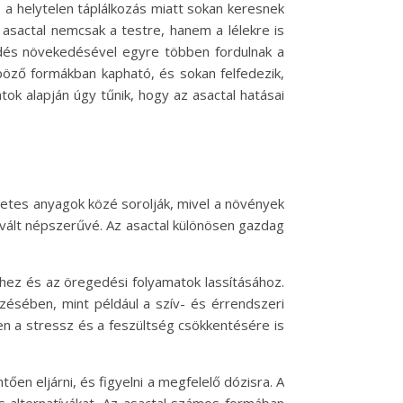
s a helytelen táplálkozás miatt sokan keresnek
 asactal nemcsak a testre, hanem a lélekre is
lődés növekedésével egyre többen fordulnak a
böző formákban kapható, és sokan felfedezik,
ok alapján úgy tűnik, hogy az asactal hatásai
etes anyagok közé sorolják, mivel a növények
 vált népszerűvé. Az asactal különösen gazdag
hez és az öregedési folyamatok lassításához.
zésében, mint például a szív- és érrendszeri
zen a stressz és a feszültség csökkentésére is
en eljárni, és figyelni a megfelelő dózisra. A