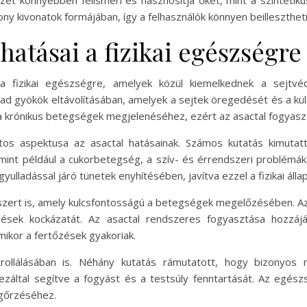
t könnyebben felismeri és hasznosítja őket, mint a szintetiku
ony kivonatok formájában, így a felhasználók könnyen beillesztheti
hatásai a fizikai egészségre
a fizikai egészségre, amelyek közül kiemelkednek a sejtvéd
ad gyökök eltávolításában, amelyek a sejtek öregedését és a kü
 krónikus betegségek megjelenéséhez, ezért az asactal fogyasz
tos aspektusa az asactal hatásainak. Számos kutatás kimutat
int például a cukorbetegség, a szív- és érrendszeri problémák v
ulladással járó tünetek enyhítésében, javítva ezzel a fizikai álla
szert is, amely kulcsfontosságú a betegségek megelőzésében. Az
zések kockázatát. Az asactal rendszeres fogyasztása hozzá
mikor a fertőzések gyakoriak.
trollálásában is. Néhány kutatás rámutatott, hogy bizonyos 
ezáltal segítve a fogyást és a testsúly fenntartását. Az egé
gőrzéséhez.