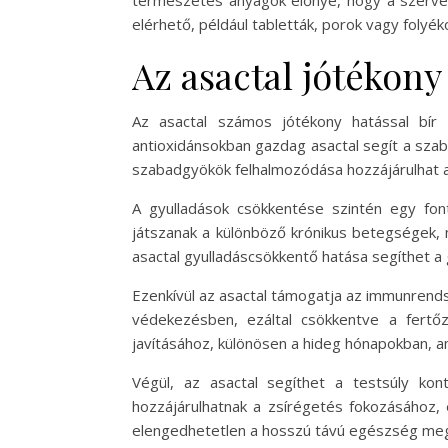
természetes anyagok előnye, hogy a szerveze
elérhető, például tabletták, porok vagy folyék
Az asactal jótékony 
Az asactal számos jótékony hatással bír 
antioxidánsokban gazdag asactal segít a szab
szabadgyökök felhalmozódása hozzájárulhat a
A gyulladások csökkentése szintén egy fon
játszanak a különböző krónikus betegségek, m
asactal gyulladáscsökkentő hatása segíthet a gy
Ezenkívül az asactal támogatja az immunrend
védekezésben, ezáltal csökkentve a fertő
javításához, különösen a hideg hónapokban, a
Végül, az asactal segíthet a testsúly kon
hozzájárulhatnak a zsírégetés fokozásához, 
elengedhetetlen a hosszú távú egészség me