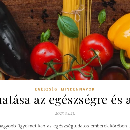
,
EGÉSZSÉG
MINDENNAPOK
hatása az egészségre és 
2025.04.25.
nagyobb figyelmet kap az egészségtudatos emberek körében. Az