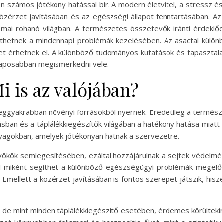
zen számos jótékony hatással bír. A modern életvitel, a stressz é
közérzet javításában és az egészségi állapot fenntartásában. Az
a mai rohanó világban. A természetes összetevők iránti érdek
thetnek a mindennapi problémák kezelésében. Az asactal külön
et érhetnek el. A különböző tudományos kutatások és tapasztalat
alaposabban megismerkedni vele.
Mi is az valójában?
eggyakrabban növényi forrásokból nyernek. Eredetileg a termész
sban és a táplálékkiegészítők világában a hatékony hatása miatt
nyagokban, amelyek jótékonyan hatnak a szervezetre.
yökök semlegesítésében, ezáltal hozzájárulnak a sejtek védelmé
tal miként segíthet a különböző egészségügyi problémák megelő
Emellett a közérzet javításában is fontos szerepet játszik, his
 de mint minden táplálékkiegészítő esetében, érdemes körültekintő