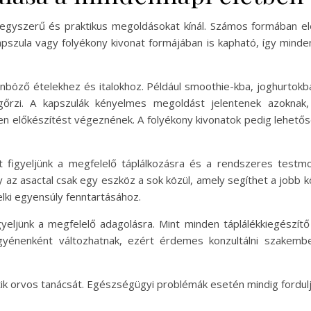
 egyszerű és praktikus megoldásokat kínál. Számos formában el
apszula vagy folyékony kivonat formájában is kapható, így minde
önböző ételekhez és italokhoz. Például smoothie-kba, joghurtokb
rzi. A kapszulák kényelmes megoldást jelentenek azoknak, 
yen előkészítést végeznének. A folyékony kivonatok pedig lehet
t figyeljünk a megfelelő táplálkozásra és a rendszeres test
y az asactal csak egy eszköz a sok közül, amely segíthet a job
elki egyensúly fenntartásához.
gyeljünk a megfelelő adagolásra. Mint minden táplálékkiegészítő
egyénenként változhatnak, ezért érdemes konzultálni szakembe
ítik orvos tanácsát. Egészségügyi problémák esetén mindig fordu