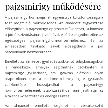
pajzsmirigy működésére
A pajzsmirigy hormonjainak egyensúlya kulcsfontosságú a
test megfelelő működéséhez. Az almaecet fogyasztása
elősegítheti a pajzsmirigy optimális működését, különösen
a jód felszívódásának javításával. A jód elengedhetetlen az
egészséges pajzsmirigyhormon-termeléshez, és az
almaecetben található savak elősegíthetik a jód
hatékonyabb hasznosulását.
Emellett az almaecet gyulladáscsökkentő tulajdonságokkal
is rendelkezik, amelyek segíthetnek csökkenteni a
pajzsmirigy gyulladását, ami gyakran előfordul olyan
állapotokban, mint a Hashimoto-betegség. A gyulladás
csökkentése hozzájárulhat a pajzsmirigy
hormontermelésének stabilizálásához, ami javíthatja az
általános közérzetet és energiaszintet.
Az almaecet emellett segíthet a vércukorszint