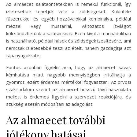
Az almaecet salátaöntetekben is remekül funkcionál, így
ízletesebbé tehetjük vele a zöldségeket. Különféle
fűszerekkel és egyéb hozzávalókkal kombinálva, például
mézzel vagy mustárral, változatos ízvilágot
kölcsönözhetünk a salátáinknak. Ezen kívül a marinádokban
is használható, például húsok és zöldségek ízesítésére, ami
nemcsak ízletesebbé teszi az ételt, hanem gazdagítja azt
tápanyagokkal is.
Fontos azonban figyelni arra, hogy az almaecet savas
kémhatása miatt nagyobb mennyiségben irritálhatja a
gyomrot, ezért érdemes mértékkel fogyasztani. Az orvosi
szakirodalom szerint az almaecet hosszú távú használata
mellett is érdemes figyelni a szervezet reakciójára, és
szükség esetén módosítani az adagolást.
Az almaecet további
jótékony hatásai