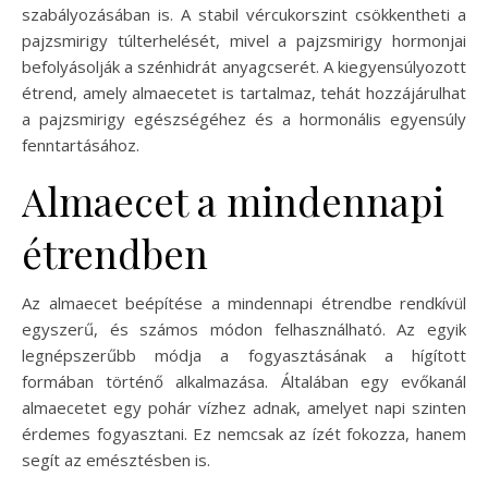
szabályozásában is. A stabil vércukorszint csökkentheti a
pajzsmirigy túlterhelését, mivel a pajzsmirigy hormonjai
befolyásolják a szénhidrát anyagcserét. A kiegyensúlyozott
étrend, amely almaecetet is tartalmaz, tehát hozzájárulhat
a pajzsmirigy egészségéhez és a hormonális egyensúly
fenntartásához.
Almaecet a mindennapi
étrendben
Az almaecet beépítése a mindennapi étrendbe rendkívül
egyszerű, és számos módon felhasználható. Az egyik
legnépszerűbb módja a fogyasztásának a hígított
formában történő alkalmazása. Általában egy evőkanál
almaecetet egy pohár vízhez adnak, amelyet napi szinten
érdemes fogyasztani. Ez nemcsak az ízét fokozza, hanem
segít az emésztésben is.