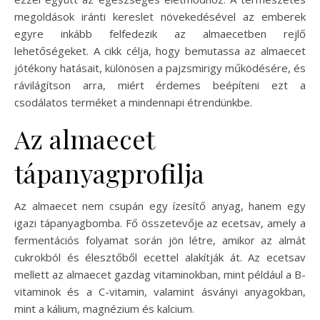
megoldások iránti kereslet növekedésével az emberek
egyre inkább felfedezik az almaecetben rejlő
lehetőségeket. A cikk célja, hogy bemutassa az almaecet
jótékony hatásait, különösen a pajzsmirigy működésére, és
rávilágítson arra, miért érdemes beépíteni ezt a
csodálatos terméket a mindennapi étrendünkbe.
Az almaecet
tápanyagprofilja
Az almaecet nem csupán egy ízesítő anyag, hanem egy
igazi tápanyagbomba. Fő összetevője az ecetsav, amely a
fermentációs folyamat során jön létre, amikor az almát
cukrokból és élesztőből ecettel alakítják át. Az ecetsav
mellett az almaecet gazdag vitaminokban, mint például a B-
vitaminok és a C-vitamin, valamint ásványi anyagokban,
mint a kálium, magnézium és kalcium.