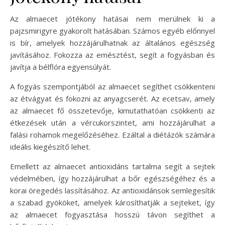
Az almaecet jótékony hatásai nem merülnek ki a
pajzsmirigyre gyakorolt hatásában. Számos egyéb előnnyel
is bír, amelyek hozzájárulhatnak az általános egészség
javításához. Fokozza az emésztést, segít a fogyásban és
javítja a bélflóra egyensúlyát.
A fogyás szempontjából az almaecet segíthet csökkenteni
az étvágyat és fokozni az anyagcserét. Az ecetsav, amely
az almaecet fő összetevője, kimutathatóan csökkenti az
étkezések után a vércukorszintet, ami hozzájárulhat a
falási rohamok megelőzéséhez. Ezáltal a diétázók számára
ideális kiegészítő lehet.
Emellett az almaecet antioxidáns tartalma segít a sejtek
védelmében, így hozzájárulhat a bőr egészségéhez és a
korai öregedés lassításához. Az antioxidánsok semlegesítik
a szabad gyököket, amelyek károsíthatják a sejteket, így
az almaecet fogyasztása hosszú távon segíthet a