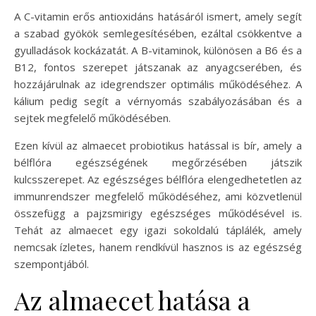
A C-vitamin erős antioxidáns hatásáról ismert, amely segít
a szabad gyökök semlegesítésében, ezáltal csökkentve a
gyulladások kockázatát. A B-vitaminok, különösen a B6 és a
B12, fontos szerepet játszanak az anyagcserében, és
hozzájárulnak az idegrendszer optimális működéséhez. A
kálium pedig segít a vérnyomás szabályozásában és a
sejtek megfelelő működésében.
Ezen kívül az almaecet probiotikus hatással is bír, amely a
bélflóra egészségének megőrzésében játszik
kulcsszerepet. Az egészséges bélflóra elengedhetetlen az
immunrendszer megfelelő működéséhez, ami közvetlenül
összefügg a pajzsmirigy egészséges működésével is.
Tehát az almaecet egy igazi sokoldalú táplálék, amely
nemcsak ízletes, hanem rendkívül hasznos is az egészség
szempontjából.
Az almaecet hatása a