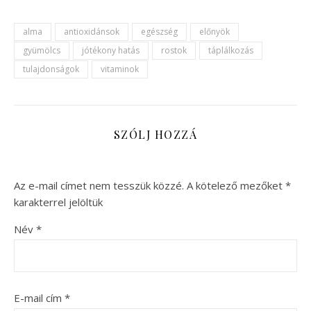
alma
antioxidánsok
egészség
előnyök
gyümölcs
jótékony hatás
rostok
táplálkozás
tulajdonságok
vitaminok
SZÓLJ HOZZÁ
Az e-mail címet nem tesszük közzé.
A kötelező mezőket
*
karakterrel jelöltük
Név
*
E-mail cím
*