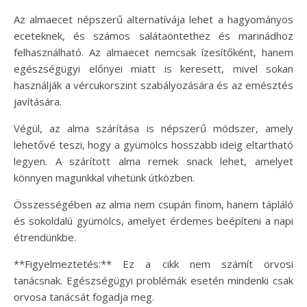
Az almaecet népszerű alternatívája lehet a hagyományos
eceteknek, és számos salátaöntethez és marinádhoz
felhasználható. Az almaecet nemcsak ízesítőként, hanem
egészségügyi előnyei miatt is keresett, mivel sokan
használják a vércukorszint szabályozására és az emésztés
javítására.
Végül, az alma szárítása is népszerű módszer, amely
lehetővé teszi, hogy a gyümölcs hosszabb ideig eltartható
legyen. A szárított alma remek snack lehet, amelyet
könnyen magunkkal vihetünk útközben.
Összességében az alma nem csupán finom, hanem tápláló
és sokoldalú gyümölcs, amelyet érdemes beépíteni a napi
étrendünkbe.
**Figyelmeztetés:** Ez a cikk nem számít orvosi
tanácsnak. Egészségügyi problémák esetén mindenki csak
orvosa tanácsát fogadja meg.