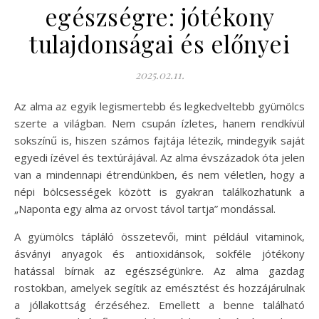
egészségre: jótékony
tulajdonságai és előnyei
2025.02.11.
Az alma az egyik legismertebb és legkedveltebb gyümölcs
szerte a világban. Nem csupán ízletes, hanem rendkívül
sokszínű is, hiszen számos fajtája létezik, mindegyik saját
egyedi ízével és textúrájával. Az alma évszázadok óta jelen
van a mindennapi étrendünkben, és nem véletlen, hogy a
népi bölcsességek között is gyakran találkozhatunk a
„Naponta egy alma az orvost távol tartja” mondással.
A gyümölcs tápláló összetevői, mint például vitaminok,
ásványi anyagok és antioxidánsok, sokféle jótékony
hatással bírnak az egészségünkre. Az alma gazdag
rostokban, amelyek segítik az emésztést és hozzájárulnak
a jóllakottság érzéséhez. Emellett a benne található