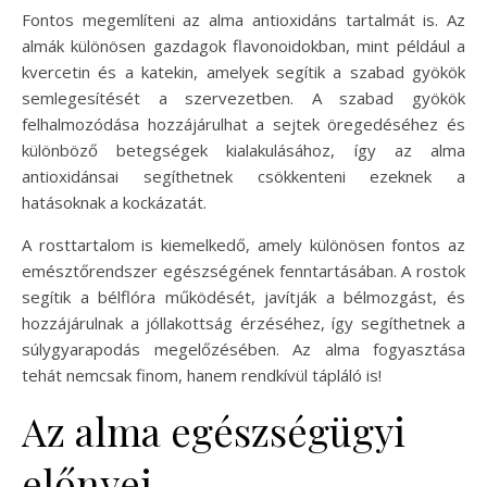
Fontos megemlíteni az alma antioxidáns tartalmát is. Az
almák különösen gazdagok flavonoidokban, mint például a
kvercetin és a katekin, amelyek segítik a szabad gyökök
semlegesítését a szervezetben. A szabad gyökök
felhalmozódása hozzájárulhat a sejtek öregedéséhez és
különböző betegségek kialakulásához, így az alma
antioxidánsai segíthetnek csökkenteni ezeknek a
hatásoknak a kockázatát.
A rosttartalom is kiemelkedő, amely különösen fontos az
emésztőrendszer egészségének fenntartásában. A rostok
segítik a bélflóra működését, javítják a bélmozgást, és
hozzájárulnak a jóllakottság érzéséhez, így segíthetnek a
súlygyarapodás megelőzésében. Az alma fogyasztása
tehát nemcsak finom, hanem rendkívül tápláló is!
Az alma egészségügyi
előnyei