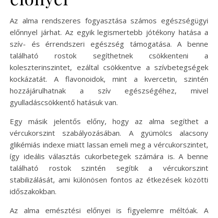
Az alma rendszeres fogyasztása számos egészségügyi
előnnyel járhat. Az egyik legismertebb jótékony hatása a
szív- és érrendszeri egészség támogatása. A benne
található rostok segíthetnek csökkenteni a
koleszterinszintet, ezáltal csökkentve a szívbetegségek
kockázatát. A flavonoidok, mint a kvercetin, szintén
hozzájárulhatnak a szív egészségéhez, mivel
gyulladáscsökkentő hatásuk van.
Egy másik jelentős előny, hogy az alma segíthet a
vércukorszint szabályozásában. A gyümölcs alacsony
glikémiás indexe miatt lassan emeli meg a vércukorszintet,
így ideális választás cukorbetegek számára is. A benne
található rostok szintén segítik a vércukorszint
stabilizálását, ami különösen fontos az étkezések közötti
időszakokban.
Az alma emésztési előnyei is figyelemre méltóak. A