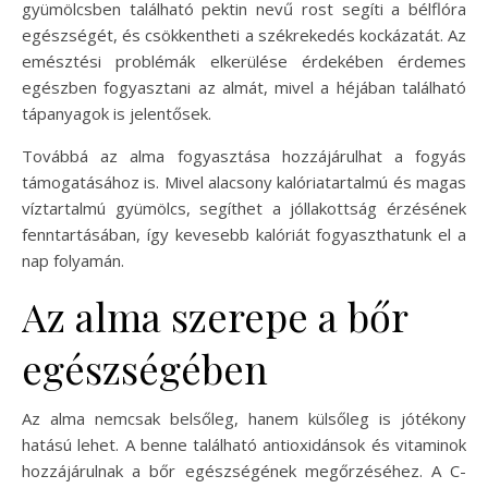
gyümölcsben található pektin nevű rost segíti a bélflóra
egészségét, és csökkentheti a székrekedés kockázatát. Az
emésztési problémák elkerülése érdekében érdemes
egészben fogyasztani az almát, mivel a héjában található
tápanyagok is jelentősek.
Továbbá az alma fogyasztása hozzájárulhat a fogyás
támogatásához is. Mivel alacsony kalóriatartalmú és magas
víztartalmú gyümölcs, segíthet a jóllakottság érzésének
fenntartásában, így kevesebb kalóriát fogyaszthatunk el a
nap folyamán.
Az alma szerepe a bőr
egészségében
Az alma nemcsak belsőleg, hanem külsőleg is jótékony
hatású lehet. A benne található antioxidánsok és vitaminok
hozzájárulnak a bőr egészségének megőrzéséhez. A C-