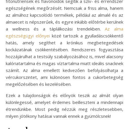
fitonutriensek és flavonoidok segítik a szív- és érrendszer
egészségének megőrzését. Nemcsak a friss alma, hanem
az almához kapcsolódó termékek, például az almalé és az
almaecet is népszerűek, és egyre inkább előtérbe kerülnek
a wellness és a táplálkozási trendekben.
Az alma
egészségügyi előnyei
közé tartozik a gyulladáscsökkentő
hatás, amely segíthet a krónikus megbetegedések
kockázatának csökkentésében. Rendszeres fogyasztása
hozzájárulhat a testsúly szabályozásához is, mivel alacsony
kalóriatartalma és magas víztartalma miatt ideális snacknek
számít. Az alma emellett kedvezően befolyásolhatja a
vércukorszintet, ami különösen fontos a cukorbetegség
megelőzésében és kezelésében.
Ezek a tulajdonságok és előnyök teszik az almát olyan
különlegessé, amelyet érdemes beilleszteni a mindennapi
étrendünkbe. Most pedig nézzük meg részletesebben,
milyen jótékony hatásai vannak ennek a gyümölcsnek!