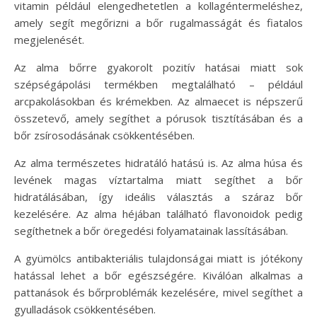
vitamin például elengedhetetlen a kollagéntermeléshez,
amely segít megőrizni a bőr rugalmasságát és fiatalos
megjelenését.
Az alma bőrre gyakorolt pozitív hatásai miatt sok
szépségápolási termékben megtalálható – például
arcpakolásokban és krémekben. Az almaecet is népszerű
összetevő, amely segíthet a pórusok tisztításában és a
bőr zsírosodásának csökkentésében.
Az alma természetes hidratáló hatású is. Az alma húsa és
levének magas víztartalma miatt segíthet a bőr
hidratálásában, így ideális választás a száraz bőr
kezelésére. Az alma héjában található flavonoidok pedig
segíthetnek a bőr öregedési folyamatainak lassításában.
A gyümölcs antibakteriális tulajdonságai miatt is jótékony
hatással lehet a bőr egészségére. Kiválóan alkalmas a
pattanások és bőrproblémák kezelésére, mivel segíthet a
gyulladások csökkentésében.