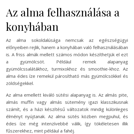
Az alma felhasználása a
konyhában
Az alma sokoldalúsága nemcsak az egészségügyi
előnyeiben rejlik, hanem a konyhában való felhasználásában
is. A friss almák mellett számos módon készíthetjük el ezt
a gyümölcsöt. Például remek alapanyag
gyümölcssalátákhoz, turmixokhoz és smoothie-khoz. Az
alma édes íze remekül párosítható más gyümölcsökkel és
zöldségekkel.
Az alma emellett kiváló sütési alapanyag is. Az almás pite,
almás muffin vagy almás sütemény igazi klasszikusnak
számít, és a házi készítésű változatok mindig különleges
élményt nyújtanak. Az alma sütés közben megpuhul, és
édes íze még intenzívebbé válik, így tökéletesen illik
fűszerekhez, mint például a fahéj.