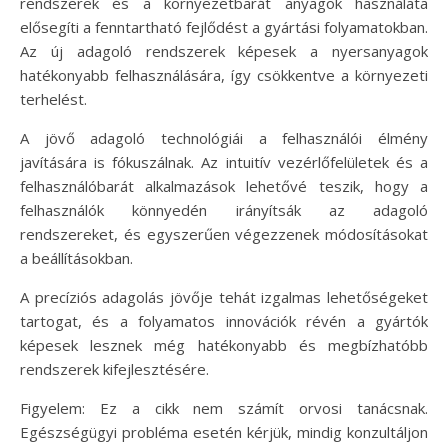
rendszerek és a környezetbarát anyagok használata
elősegíti a fenntartható fejlődést a gyártási folyamatokban.
Az új adagoló rendszerek képesek a nyersanyagok
hatékonyabb felhasználására, így csökkentve a környezeti
terhelést.
A jövő adagoló technológiái a felhasználói élmény
javítására is fókuszálnak. Az intuitív vezérlőfelületek és a
felhasználóbarát alkalmazások lehetővé teszik, hogy a
felhasználók könnyedén irányítsák az adagoló
rendszereket, és egyszerűen végezzenek módosításokat
a beállításokban.
A precíziós adagolás jövője tehát izgalmas lehetőségeket
tartogat, és a folyamatos innovációk révén a gyártók
képesek lesznek még hatékonyabb és megbízhatóbb
rendszerek kifejlesztésére.
Figyelem: Ez a cikk nem számít orvosi tanácsnak.
Egészségügyi probléma esetén kérjük, mindig konzultáljon