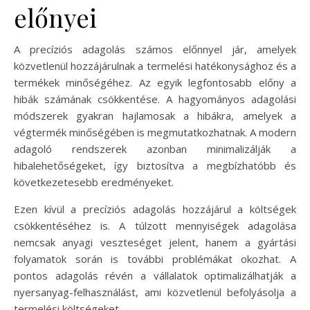
előnyei
A precíziós adagolás számos előnnyel jár, amelyek
közvetlenül hozzájárulnak a termelési hatékonysághoz és a
termékek minőségéhez. Az egyik legfontosabb előny a
hibák számának csökkentése. A hagyományos adagolási
módszerek gyakran hajlamosak a hibákra, amelyek a
végtermék minőségében is megmutatkozhatnak. A modern
adagoló rendszerek azonban minimalizálják a
hibalehetőségeket, így biztosítva a megbízhatóbb és
következetesebb eredményeket.
Ezen kívül a precíziós adagolás hozzájárul a költségek
csökkentéséhez is. A túlzott mennyiségek adagolása
nemcsak anyagi veszteséget jelent, hanem a gyártási
folyamatok során is további problémákat okozhat. A
pontos adagolás révén a vállalatok optimalizálhatják a
nyersanyag-felhasználást, ami közvetlenül befolyásolja a
termelési költségeket.