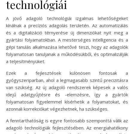
technológiái
A jövő adagoló technológiái izgalmas lehetőségeket
kínálnak a precíziós adagolás területén. Az automatizálás
és a digitalizáció térnyerése új dimenziókat nyit meg a
gyártási folyamatokban. A mesterséges intelligencia és a
gépi tanulás alkalmazása lehetővé teszi, hogy az adagolók
folyamatosan tanuljanak a működésükből, és optimalizálják
a teljesítményüket.
Ezek a fejlesztések különösen fontosak a
gyógyszeriparban, ahol a legmagasabb szintű precizitásra
van szükség. Az új adagoló rendszerek képesek a valós
idejű adatgyűjtésre és -elemzésre, így a gyártók
folyamatosan figyelemmel kísérhetik a folyamatokat, és
azonnali korrekciókat végezhetnek, ha szükséges.
A fenntarthatóság is egyre fontosabb szemponttá válik az
adagoló technológiák fejlesztésében. Az energiahatékony