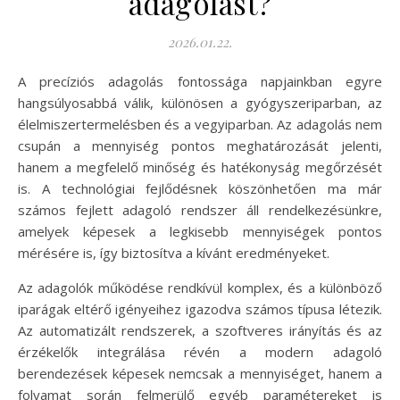
adagolást?
2026.01.22.
A precíziós adagolás fontossága napjainkban egyre
hangsúlyosabbá válik, különösen a gyógyszeriparban, az
élelmiszertermelésben és a vegyiparban. Az adagolás nem
csupán a mennyiség pontos meghatározását jelenti,
hanem a megfelelő minőség és hatékonyság megőrzését
is. A technológiai fejlődésnek köszönhetően ma már
számos fejlett adagoló rendszer áll rendelkezésünkre,
amelyek képesek a legkisebb mennyiségek pontos
mérésére is, így biztosítva a kívánt eredményeket.
Az adagolók működése rendkívül komplex, és a különböző
iparágak eltérő igényeihez igazodva számos típusa létezik.
Az automatizált rendszerek, a szoftveres irányítás és az
érzékelők integrálása révén a modern adagoló
berendezések képesek nemcsak a mennyiséget, hanem a
folyamat során felmerülő egyéb paramétereket is