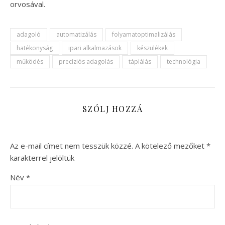
orvosával.
adagoló
automatizálás
folyamatoptimalizálás
hatékonyság
ipari alkalmazások
készülékek
működés
precíziós adagolás
táplálás
technológia
SZÓLJ HOZZÁ
Az e-mail címet nem tesszük közzé.
A kötelező mezőket
*
karakterrel jelöltük
Név
*