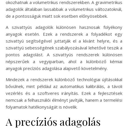
okozhatnak a volumetrikus rendszerekben. A gravimetrikus
adagolók általában lassabbak a volumetrikus változatoknál,
de a pontosságuk miatt sok esetben előnyösebbek.
A szivattyús adagolók különösen hasznosak folyékony
anyagok esetén. Ezek a rendszerek a folyadékot egy
szivattyú segítségével juttatják el a kívánt helyre, és a
szivattyú sebességének szabályozásával lehetővé teszik a
pontos adagolást. A szivattyús rendszerek különösen
népszerűek a vegyiparban, ahol a különböző kémiai
anyagok precíziós adagolása alapvető követelmény.
Mindezek a rendszerek különböző technológiai újításokkal
bővülnek, mint például az automatikus kalibrálás, a távoli
vezérlés és a szoftveres irányítás. Ezek a fejlesztések
nemcsak a felhasználói élményt javítják, hanem a termelési
folyamatok hatékonyságát is növelik.
A precíziós adagolás