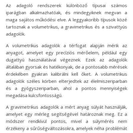
Az adagoló rendszerek különböző típusai számos
iparágban alkalmazhatóak, és mindegyiknek megvan a
maga sajátos működési elve. A leggyakoribb típusok közé
tartoznak a volumetrikus, a gravimetrikus és a szivattyús
adagolók.
A volumetrikus adagolók a térfogat alapján mérik az
anyagot, amelyet egy precíziós mérőelem, például egy
dugattyú használatával végeznek. Ezek az adagolók
általában gyorsak és hatékonyak, de a pontosabb mérések
érdekében gyakran kalibrálni kell őket. A volumetrikus
adagolók széles körben elterjedtek az élelmiszeriparban
és a gyógyszeriparban, ahol a pontos mennyiségek
megadása kulcsfontosságú.
A gravimetrikus adagolók a mért anyag súlyát használják,
amelyet egy mérleg segítségével határoznak meg. Ez a
módszer rendkívül pontos, mivel a súlymérés nem
érzékeny a sűrűségváltozásokra, amelyek néha problémát