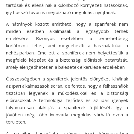
tartósak és ellenállnak a különböző környezeti hatásoknak,
így hosszú távon is megbízható megoldást nyújtanak.
A hátrányok között említhető, hogy a spaniferek nem
minden esetben alkalmasak a legnagyobb terhek
emelésére. Bizonyos esetekben a terhelhetőség
korlátozott lehet, ami megnehezíti a használatukat a
nehéziparban. Emellett a spaniferek nem helyettesítik a
megfelelő képzést és a biztonsági előírások betartását,
amely elengedhetetlen a balesetek elkerülése érdekében.
Összességében a spaniferek jelentős előnyöket kínálnak
az ipari alkalmazások során, de fontos, hogy a felhasználók
tisztában legyenek a működésükkel és a biztonsági
előírásokkal. A technológiai fejlődés és az ipari igények
folyamatosan alakítják a spaniferek fejlődését, így a
jövőben még több innovatív megoldás várható ezen a
területen.
A spanifer használata számos ipari környezetben