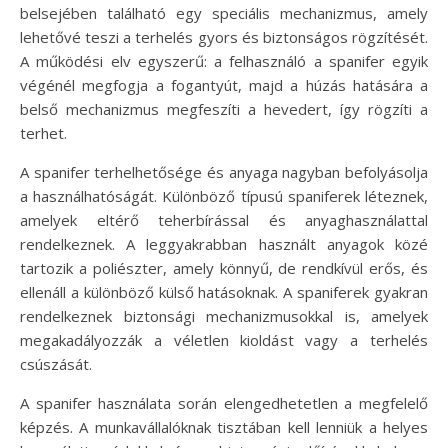
belsejében található egy speciális mechanizmus, amely
lehetővé teszi a terhelés gyors és biztonságos rögzítését.
A működési elv egyszerű: a felhasználó a spanifer egyik
végénél megfogja a fogantyút, majd a húzás hatására a
belső mechanizmus megfeszíti a hevedert, így rögzíti a
terhet.
A spanifer terhelhetősége és anyaga nagyban befolyásolja
a használhatóságát. Különböző típusú spaniferek léteznek,
amelyek eltérő teherbírással és anyaghasználattal
rendelkeznek. A leggyakrabban használt anyagok közé
tartozik a poliészter, amely könnyű, de rendkívül erős, és
ellenáll a különböző külső hatásoknak. A spaniferek gyakran
rendelkeznek biztonsági mechanizmusokkal is, amelyek
megakadályozzák a véletlen kioldást vagy a terhelés
csúszását.
A spanifer használata során elengedhetetlen a megfelelő
képzés. A munkavállalóknak tisztában kell lenniük a helyes