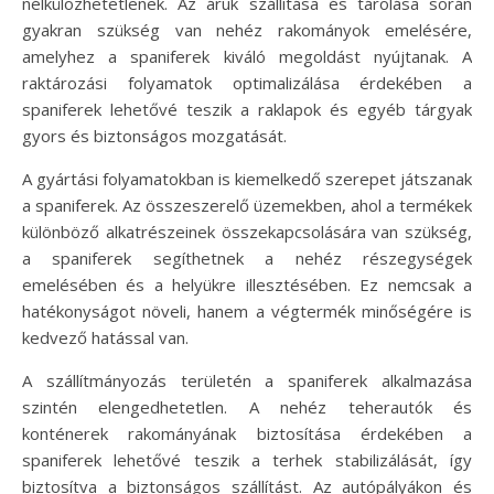
nélkülözhetetlenek. Az áruk szállítása és tárolása során
gyakran szükség van nehéz rakományok emelésére,
amelyhez a spaniferek kiváló megoldást nyújtanak. A
raktározási folyamatok optimalizálása érdekében a
spaniferek lehetővé teszik a raklapok és egyéb tárgyak
gyors és biztonságos mozgatását.
A gyártási folyamatokban is kiemelkedő szerepet játszanak
a spaniferek. Az összeszerelő üzemekben, ahol a termékek
különböző alkatrészeinek összekapcsolására van szükség,
a spaniferek segíthetnek a nehéz részegységek
emelésében és a helyükre illesztésében. Ez nemcsak a
hatékonyságot növeli, hanem a végtermék minőségére is
kedvező hatással van.
A szállítmányozás területén a spaniferek alkalmazása
szintén elengedhetetlen. A nehéz teherautók és
konténerek rakományának biztosítása érdekében a
spaniferek lehetővé teszik a terhek stabilizálását, így
biztosítva a biztonságos szállítást. Az autópályákon és