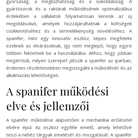
gyorsaság, a megbízhatóság és a sokoldalúság. A
gyártósorok és a raktárak működésének optimalizálása
érdekében a vállalatok folyamatosan keresik az új
megoldásokat, amelyek hozzájárulhatnak a költségek
csökkentéséhez és a termelékenység növeléséhez. A
spanifer, mint egy innovatív eszköz, képes megfelelni
ezeknek az elvárásoknak, így nem meglepő, hogy egyre
többen fektetnek be a használatába. Ahhoz, hogy jobban
megértsük, milyen szerepet játszik a spanifer az iparban,
érdemes részletesebben megvizsgálni a működését és az
alkalmazási lehetőségeit.
A spanifer működési
elve és jellemzői
A spanifer működése alapvetően a mechanikai erőátvitel
elvére épül. Az eszköz egyféle emelő, amely lehetővé
teszi a nehéz tárgyak emelését és mozgatását. A spanifer