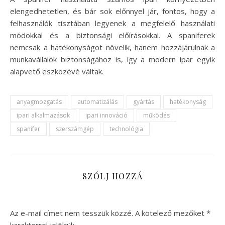
elengedhetetlen, és bár sok előnnyel jár, fontos, hogy a
felhasználók tisztában legyenek a megfelelő használati
módokkal és a biztonsági előírásokkal. A spaniferek
nemcsak a hatékonyságot növelik, hanem hozzájárulnak a
munkavállalók biztonságához is, így a modern ipar egyik
alapvető eszközévé váltak.
anyagmozgatás
automatizálás
gyártás
hatékonyság
ipari alkalmazások
ipari innováció
működés
spanifer
szerszámgép
technológia
SZÓLJ HOZZÁ
Az e-mail címet nem tesszük közzé.
A kötelező mezőket
*
karakterrel jelöltük