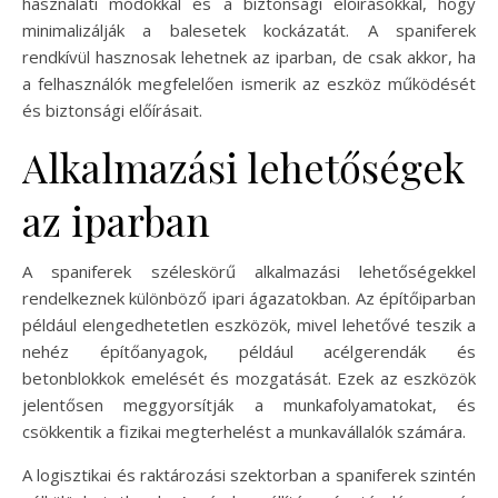
használati módokkal és a biztonsági előírásokkal, hogy
minimalizálják a balesetek kockázatát. A spaniferek
rendkívül hasznosak lehetnek az iparban, de csak akkor, ha
a felhasználók megfelelően ismerik az eszköz működését
és biztonsági előírásait.
Alkalmazási lehetőségek
az iparban
A spaniferek széleskörű alkalmazási lehetőségekkel
rendelkeznek különböző ipari ágazatokban. Az építőiparban
például elengedhetetlen eszközök, mivel lehetővé teszik a
nehéz építőanyagok, például acélgerendák és
betonblokkok emelését és mozgatását. Ezek az eszközök
jelentősen meggyorsítják a munkafolyamatokat, és
csökkentik a fizikai megterhelést a munkavállalók számára.
A logisztikai és raktározási szektorban a spaniferek szintén