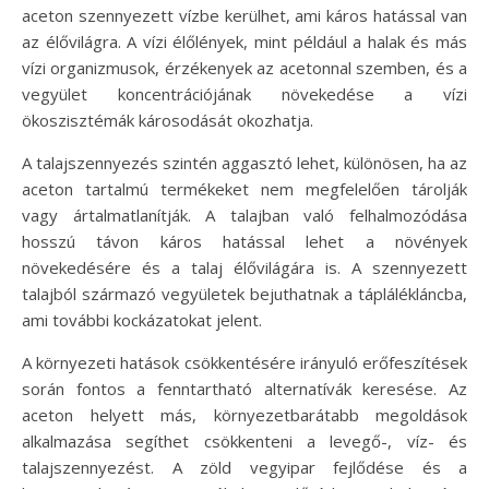
aceton szennyezett vízbe kerülhet, ami káros hatással van
az élővilágra. A vízi élőlények, mint például a halak és más
vízi organizmusok, érzékenyek az acetonnal szemben, és a
vegyület koncentrációjának növekedése a vízi
ökoszisztémák károsodását okozhatja.
A talajszennyezés szintén aggasztó lehet, különösen, ha az
aceton tartalmú termékeket nem megfelelően tárolják
vagy ártalmatlanítják. A talajban való felhalmozódása
hosszú távon káros hatással lehet a növények
növekedésére és a talaj élővilágára is. A szennyezett
talajból származó vegyületek bejuthatnak a táplálékláncba,
ami további kockázatokat jelent.
A környezeti hatások csökkentésére irányuló erőfeszítések
során fontos a fenntartható alternatívák keresése. Az
aceton helyett más, környezetbarátabb megoldások
alkalmazása segíthet csökkenteni a levegő-, víz- és
talajszennyezést. A zöld vegyipar fejlődése és a