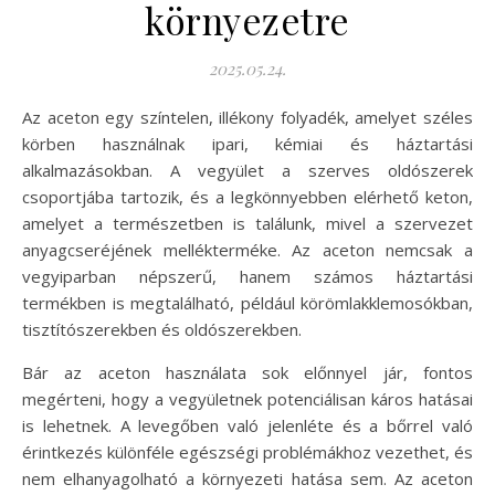
környezetre
2025.05.24.
Az aceton egy színtelen, illékony folyadék, amelyet széles
körben használnak ipari, kémiai és háztartási
alkalmazásokban. A vegyület a szerves oldószerek
csoportjába tartozik, és a legkönnyebben elérhető keton,
amelyet a természetben is találunk, mivel a szervezet
anyagcseréjének mellékterméke. Az aceton nemcsak a
vegyiparban népszerű, hanem számos háztartási
termékben is megtalálható, például körömlakklemosókban,
tisztítószerekben és oldószerekben.
Bár az aceton használata sok előnnyel jár, fontos
megérteni, hogy a vegyületnek potenciálisan káros hatásai
is lehetnek. A levegőben való jelenléte és a bőrrel való
érintkezés különféle egészségi problémákhoz vezethet, és
nem elhanyagolható a környezeti hatása sem. Az aceton