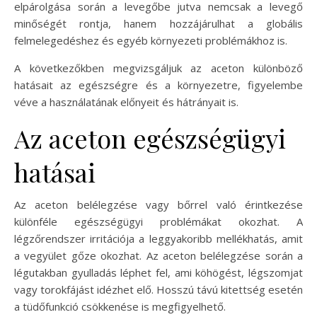
elpárolgása során a levegőbe jutva nemcsak a levegő
minőségét rontja, hanem hozzájárulhat a globális
felmelegedéshez és egyéb környezeti problémákhoz is.
A következőkben megvizsgáljuk az aceton különböző
hatásait az egészségre és a környezetre, figyelembe
véve a használatának előnyeit és hátrányait is.
Az aceton egészségügyi
hatásai
Az aceton belélegzése vagy bőrrel való érintkezése
különféle egészségügyi problémákat okozhat. A
légzőrendszer irritációja a leggyakoribb mellékhatás, amit
a vegyület gőze okozhat. Az aceton belélegzése során a
légutakban gyulladás léphet fel, ami köhögést, légszomjat
vagy torokfájást idézhet elő. Hosszú távú kitettség esetén
a tüdőfunkció csökkenése is megfigyelhető.