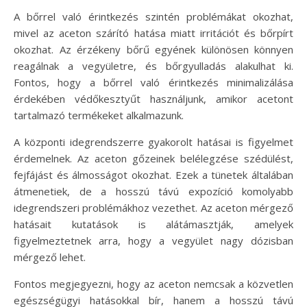
A bőrrel való érintkezés szintén problémákat okozhat,
mivel az aceton szárító hatása miatt irritációt és bőrpírt
okozhat. Az érzékeny bőrű egyének különösen könnyen
reagálnak a vegyületre, és bőrgyulladás alakulhat ki.
Fontos, hogy a bőrrel való érintkezés minimalizálása
érdekében védőkesztyűt használjunk, amikor acetont
tartalmazó termékeket alkalmazunk.
A központi idegrendszerre gyakorolt hatásai is figyelmet
érdemelnek. Az aceton gőzeinek belélegzése szédülést,
fejfájást és álmosságot okozhat. Ezek a tünetek általában
átmenetiek, de a hosszú távú expozíció komolyabb
idegrendszeri problémákhoz vezethet. Az aceton mérgező
hatásait kutatások is alátámasztják, amelyek
figyelmeztetnek arra, hogy a vegyület nagy dózisban
mérgező lehet.
Fontos megjegyezni, hogy az aceton nemcsak a közvetlen
egészségügyi hatásokkal bír, hanem a hosszú távú