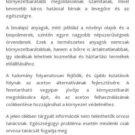
környezetbarátabb megoldásoknak számítanak, mivel
kevesebb káros hatással bírnak a levegőre és az
egészségre.
A bioalapú anyagok, mint például a növényi olajok és a
biopolimerek, szintén egyre nagyobb népszerűségnek
örvendenek. Ezek a természetes anyagok nemcsak
környezetbarátabbak, hanem a bőrre is ártalmatlanabbak,
így ideálisak lehetnek kozmetikai és háztartási termékek
előállításához.
A tudomány folyamatosan fejlődik, és újabb kutatások
folynak az aceton alternatíváinak fejlesztésére. A
fenntartható vegyipar jövője a környezetbarát
megoldásokra épít, és az aceton felhasználásának
csökkentése hozzájárulhat a környezet védelméhez.
A jelen cikkben tárgyalt információk nem tekinthetők orvosi
tanácsnak. Egészségügyi probléma esetén mindenki csak
orvosa tanácsát fogadja meg.