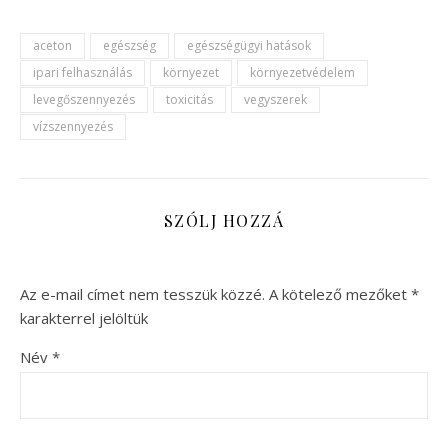
aceton
egészség
egészségügyi hatások
ipari felhasználás
környezet
környezetvédelem
levegőszennyezés
toxicitás
vegyszerek
vízszennyezés
SZÓLJ HOZZÁ
Az e-mail címet nem tesszük közzé.
A kötelező mezőket
*
karakterrel jelöltük
Név
*