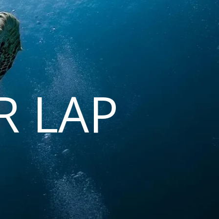
R LAP