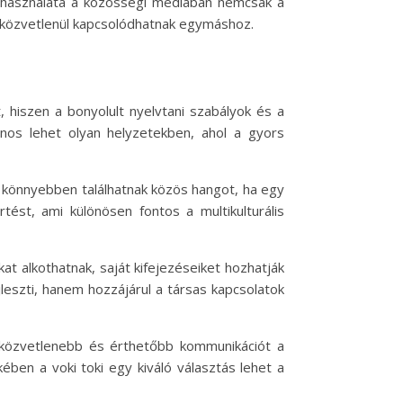
ki használata a közösségi médiában nemcsak a
ók közvetlenül kapcsolódhatnak egymáshoz.
 hiszen a bonyolult nyelvtani szabályok és a
nos lehet olyan helyzetekben, ahol a gyors
ek könnyebben találhatnak közös hangot, ha egy
ést, ami különösen fontos a multikulturális
at alkothatnak, saját kifejezéseiket hozhatják
jleszti, hanem hozzájárul a társas kapcsolatok
 közvetlenebb és érthetőbb kommunikációt a
ben a voki toki egy kiváló választás lehet a