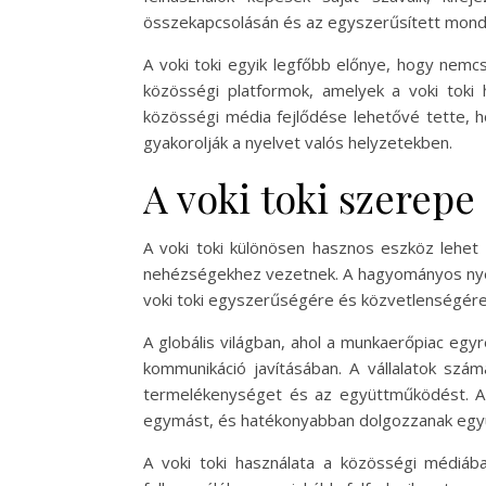
összekapcsolásán és az egyszerűsített monda
A voki toki egyik legfőbb előnye, hogy nemc
közösségi platformok, amelyek a voki toki h
közösségi média fejlődése lehetővé tette, h
gyakorolják a nyelvet valós helyzetekben.
A voki toki szerep
A voki toki különösen hasznos eszköz lehet 
nehézségekhez vezetnek. A hagyományos nyel
voki toki egyszerűségére és közvetlenségére
A globális világban, ahol a munkaerőpiac egyr
kommunikáció javításában. A vállalatok szám
termelékenységet és az együttműködést. A 
egymást, és hatékonyabban dolgozzanak együ
A voki toki használata a közösségi médiáb