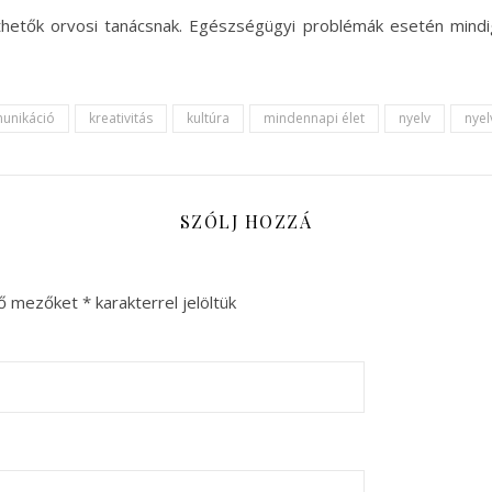
thetők orvosi tanácsnak. Egészségügyi problémák esetén mindi
unikáció
kreativitás
kultúra
mindennapi élet
nyelv
nyel
SZÓLJ HOZZÁ
ző mezőket
*
karakterrel jelöltük