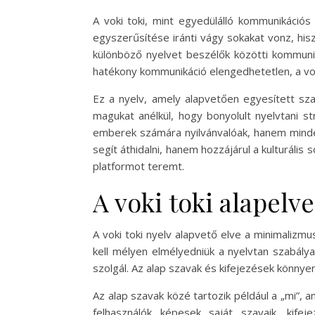
A voki toki, mint egyedülálló kommunikáci
egyszerűsítése iránti vágy sokakat vonz, his
különböző nyelvet beszélők közötti kommuni
hatékony kommunikáció elengedhetetlen, a voki
Ez a nyelv, amely alapvetően egyesített sza
magukat anélkül, hogy bonyolult nyelvtani s
emberek számára nyilvánvalóak, hanem mindenk
segít áthidalni, hanem hozzájárul a kulturáli
platformot teremt.
A voki toki alapelve
A voki toki nyelv alapvető elve a minimalizm
kell mélyen elmélyedniük a nyelvtan szabály
szolgál. Az alap szavak és kifejezések könnye
Az alap szavak közé tartozik például a „mi”, ami
felhasználók képesek saját szavaik, kife