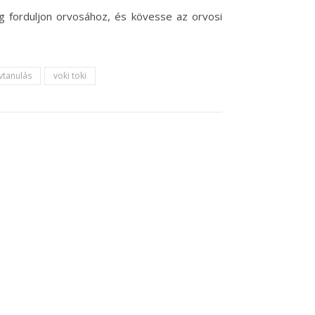
g forduljon orvosához, és kövesse az orvosi
vtanulás
voki toki