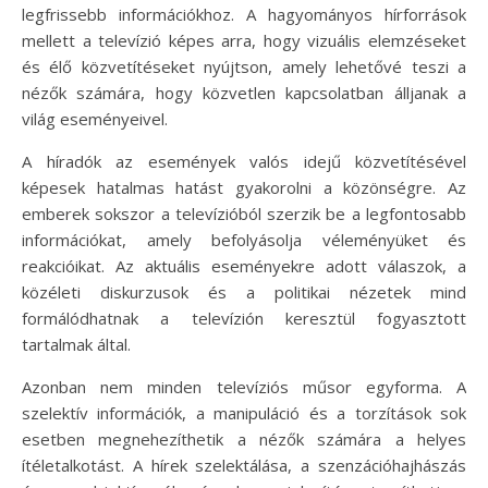
legfrissebb információkhoz. A hagyományos hírforrások
mellett a televízió képes arra, hogy vizuális elemzéseket
és élő közvetítéseket nyújtson, amely lehetővé teszi a
nézők számára, hogy közvetlen kapcsolatban álljanak a
világ eseményeivel.
A híradók az események valós idejű közvetítésével
képesek hatalmas hatást gyakorolni a közönségre. Az
emberek sokszor a televízióból szerzik be a legfontosabb
információkat, amely befolyásolja véleményüket és
reakcióikat. Az aktuális eseményekre adott válaszok, a
közéleti diskurzusok és a politikai nézetek mind
formálódhatnak a televízión keresztül fogyasztott
tartalmak által.
Azonban nem minden televíziós műsor egyforma. A
szelektív információk, a manipuláció és a torzítások sok
esetben megnehezíthetik a nézők számára a helyes
ítéletalkotást. A hírek szelektálása, a szenzációhajhászás