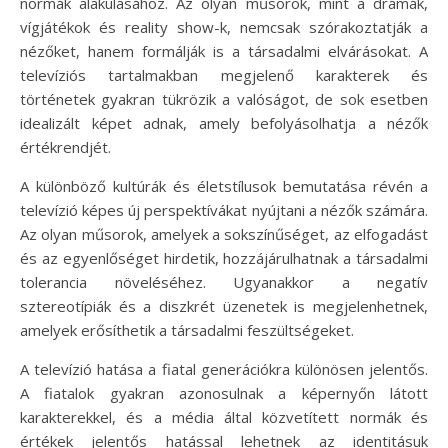
normák alakulásához. Az olyan műsorok, mint a drámák,
vígjátékok és reality show-k, nemcsak szórakoztatják a
nézőket, hanem formálják is a társadalmi elvárásokat. A
televíziós tartalmakban megjelenő karakterek és
történetek gyakran tükrözik a valóságot, de sok esetben
idealizált képet adnak, amely befolyásolhatja a nézők
értékrendjét.
A különböző kultúrák és életstílusok bemutatása révén a
televízió képes új perspektívákat nyújtani a nézők számára.
Az olyan műsorok, amelyek a sokszínűséget, az elfogadást
és az egyenlőséget hirdetik, hozzájárulhatnak a társadalmi
tolerancia növeléséhez. Ugyanakkor a negatív
sztereotípiák és a diszkrét üzenetek is megjelenhetnek,
amelyek erősíthetik a társadalmi feszültségeket.
A televízió hatása a fiatal generációkra különösen jelentős.
A fiatalok gyakran azonosulnak a képernyőn látott
karakterekkel, és a média által közvetített normák és
értékek jelentős hatással lehetnek az identitásuk