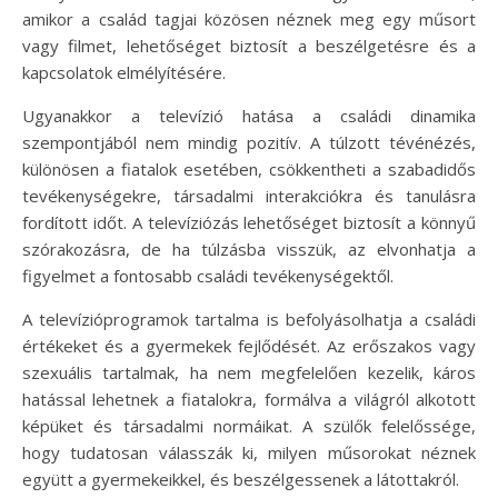
amikor a család tagjai közösen néznek meg egy műsort
vagy filmet, lehetőséget biztosít a beszélgetésre és a
kapcsolatok elmélyítésére.
Ugyanakkor a televízió hatása a családi dinamika
szempontjából nem mindig pozitív. A túlzott tévénézés,
különösen a fiatalok esetében, csökkentheti a szabadidős
tevékenységekre, társadalmi interakciókra és tanulásra
fordított időt. A televíziózás lehetőséget biztosít a könnyű
szórakozásra, de ha túlzásba visszük, az elvonhatja a
figyelmet a fontosabb családi tevékenységektől.
A televízióprogramok tartalma is befolyásolhatja a családi
értékeket és a gyermekek fejlődését. Az erőszakos vagy
szexuális tartalmak, ha nem megfelelően kezelik, káros
hatással lehetnek a fiatalokra, formálva a világról alkotott
képüket és társadalmi normáikat. A szülők felelőssége,
hogy tudatosan válasszák ki, milyen műsorokat néznek
együtt a gyermekeikkel, és beszélgessenek a látottakról.