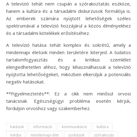
A televízió tehát nem csupán a szórakoztatás eszköze,
hanem a kultúra és a társadalmi diskurzusok formálója is.
Az emberek számára nyújtott lehetőségek széles
spektrumával a televízió hozzájárul a közös élményekhez
és a társadalmi kötelékek erősítéséhez.
A televízió hatása tehát komplex és sokrétű, amely a
mindennapi életünk minden területére kiterjed. A tudatos
tartalomfogyasztás és a kritikus szemlélet
elengedhetetlen ahhoz, hogy kihasználhassuk a televízió
nyújtotta lehetőségeket, miközben elkerüljük a potenciális
negatív hatásokat.
**Figyelmeztetés**: Ez a cikk nem minősül orvosi
tanácsnak. Egészségügyi probléma esetén kérjük,
forduljon orvoshoz vagy szakemberhez.
hatások
információ
kommunikáció
kultúra
média
mindennapi élet
szokások
szórakozás