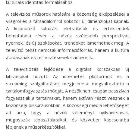
kulturális identitás formálásához.
A televíziós műsorok hatására a közönség elképzelései a
világról és a társadalomról sokszor új dimenziókat kapnak.
A különböző kultúrák, életstílusok és értékrendek
bemutatása révén a nézők szélesebb perspektívát
nyernek, és új szokásokat, trendeket ismerhetnek meg. A
televízió tehát nemcsak információforrás, hanem a kultúra
átadásának és terjesztésének színtere is.
A televíziózás fejlődése a digitális korszakban új
kihívásokat hozott. Az internetes platformok és a
streaming szolgáltatások megjelenése megváltoztatta a
tartalomfogyasztás módját. A nézők nem csupán passzívan
fogyasztják a tartalmakat, hanem aktívan részt vesznek a
közönségi diskurzusokban. A közösségi média lehetőséget
ad arra, hogy a nézők véleményt nyilvánítsanak,
megosszák tapasztalataikat, és közvetlen kapcsolatba
lépjenek a műsorkészítőkkel.