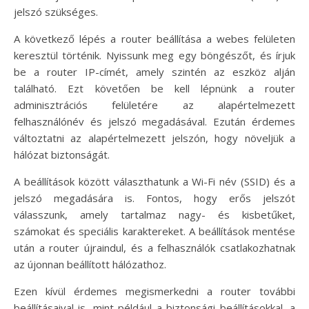
jelszó szükséges.
A következő lépés a router beállítása a webes felületen
keresztül történik. Nyissunk meg egy böngészőt, és írjuk
be a router IP-címét, amely szintén az eszköz alján
található. Ezt követően be kell lépnünk a router
adminisztrációs felületére az alapértelmezett
felhasználónév és jelszó megadásával. Ezután érdemes
változtatni az alapértelmezett jelszón, hogy növeljük a
hálózat biztonságát.
A beállítások között választhatunk a Wi-Fi név (SSID) és a
jelszó megadására is. Fontos, hogy erős jelszót
válasszunk, amely tartalmaz nagy- és kisbetűket,
számokat és speciális karaktereket. A beállítások mentése
után a router újraindul, és a felhasználók csatlakozhatnak
az újonnan beállított hálózathoz.
Ezen kívül érdemes megismerkedni a router további
beállításaival is, mint például a biztonsági beállításokkal, a