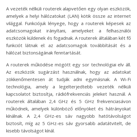
A vezeték nélküli routerek alapvetően egy olyan eszközök,
amelyek a helyi hálózatokat (LAN) kötik össze az internet
világgal. Funkciójuk lényege, hogy a routerek képesek az
adatcsomagokat irányítani, amelyeket a felhasználói
eszközök küldenek és fogadnak. A routerek általában két fő
funkciót látnak el: az adatcsomagok továbbítását és a
hálózat biztonságának fenntartását.
A routerek működése mögött egy sor technológiai elv áll.
Az eszközök sugárzást használnak, hogy az adatokat
zökkenőmentesen át tudják adni egymásnak. A Wi-Fi
technológia, amely a legelterjedtebb vezeték nélküli
kapcsolatot biztosítja, rádiófrekvenciás jeleket használ. A
routerek általában 2,4 GHz és 5 GHz frekvenciasávon
működnek, amelyek különböző előnyöket és hátrányokat
kínálnak. A 2,4 GHz-es sáv nagyobb hatótávolságot
biztosít, míg az 5 GHz-es sáv gyorsabb adatátvitelt, de
kisebb távolságot kínál.