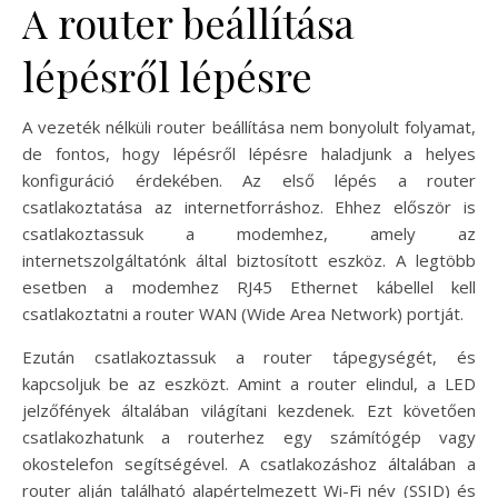
A router beállítása
lépésről lépésre
A vezeték nélküli router beállítása nem bonyolult folyamat,
de fontos, hogy lépésről lépésre haladjunk a helyes
konfiguráció érdekében. Az első lépés a router
csatlakoztatása az internetforráshoz. Ehhez először is
csatlakoztassuk a modemhez, amely az
internetszolgáltatónk által biztosított eszköz. A legtöbb
esetben a modemhez RJ45 Ethernet kábellel kell
csatlakoztatni a router WAN (Wide Area Network) portját.
Ezután csatlakoztassuk a router tápegységét, és
kapcsoljuk be az eszközt. Amint a router elindul, a LED
jelzőfények általában világítani kezdenek. Ezt követően
csatlakozhatunk a routerhez egy számítógép vagy
okostelefon segítségével. A csatlakozáshoz általában a
router alján található alapértelmezett Wi-Fi név (SSID) és