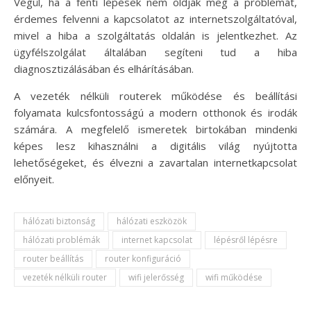
Végül, ha a fenti lépések nem oldják meg a problémát,
érdemes felvenni a kapcsolatot az internetszolgáltatóval,
mivel a hiba a szolgáltatás oldalán is jelentkezhet. Az
ügyfélszolgálat általában segíteni tud a hiba
diagnosztizálásában és elhárításában.
A vezeték nélküli routerek működése és beállítási
folyamata kulcsfontosságú a modern otthonok és irodák
számára. A megfelelő ismeretek birtokában mindenki
képes lesz kihasználni a digitális világ nyújtotta
lehetőségeket, és élvezni a zavartalan internetkapcsolat
előnyeit.
hálózati biztonság
hálózati eszközök
hálózati problémák
internet kapcsolat
lépésről lépésre
router beállítás
router konfiguráció
vezeték nélküli router
wifi jelerősség
wifi működése