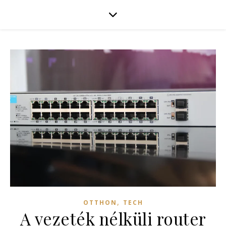
,
OTTHON
TECH
A vezeték nélküli router