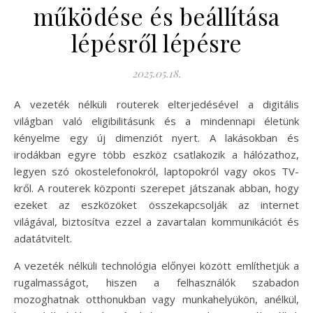
működése és beállítása
lépésről lépésre
2025.05.18.
A vezeték nélküli routerek elterjedésével a digitális
világban való eligibilitásunk és a mindennapi életünk
kényelme egy új dimenziót nyert. A lakásokban és
irodákban egyre több eszköz csatlakozik a hálózathoz,
legyen szó okostelefonokról, laptopokról vagy okos TV-
kről. A routerek központi szerepet játszanak abban, hogy
ezeket az eszközöket összekapcsolják az internet
világával, biztosítva ezzel a zavartalan kommunikációt és
adatátvitelt.
A vezeték nélküli technológia előnyei között említhetjük a
rugalmasságot, hiszen a felhasználók szabadon
mozoghatnak otthonukban vagy munkahelyükön, anélkül,