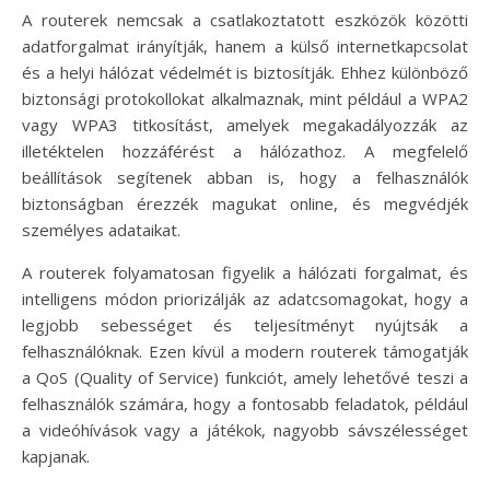
A routerek nemcsak a csatlakoztatott eszközök közötti
adatforgalmat irányítják, hanem a külső internetkapcsolat
és a helyi hálózat védelmét is biztosítják. Ehhez különböző
biztonsági protokollokat alkalmaznak, mint például a WPA2
vagy WPA3 titkosítást, amelyek megakadályozzák az
illetéktelen hozzáférést a hálózathoz. A megfelelő
beállítások segítenek abban is, hogy a felhasználók
biztonságban érezzék magukat online, és megvédjék
személyes adataikat.
A routerek folyamatosan figyelik a hálózati forgalmat, és
intelligens módon priorizálják az adatcsomagokat, hogy a
legjobb sebességet és teljesítményt nyújtsák a
felhasználóknak. Ezen kívül a modern routerek támogatják
a QoS (Quality of Service) funkciót, amely lehetővé teszi a
felhasználók számára, hogy a fontosabb feladatok, például
a videóhívások vagy a játékok, nagyobb sávszélességet
kapjanak.