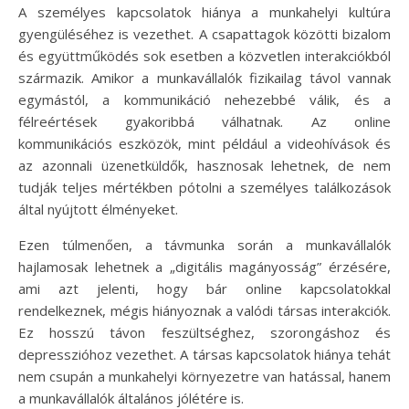
A személyes kapcsolatok hiánya a munkahelyi kultúra
gyengüléséhez is vezethet. A csapattagok közötti bizalom
és együttműködés sok esetben a közvetlen interakciókból
származik. Amikor a munkavállalók fizikailag távol vannak
egymástól, a kommunikáció nehezebbé válik, és a
félreértések gyakoribbá válhatnak. Az online
kommunikációs eszközök, mint például a videohívások és
az azonnali üzenetküldők, hasznosak lehetnek, de nem
tudják teljes mértékben pótolni a személyes találkozások
által nyújtott élményeket.
Ezen túlmenően, a távmunka során a munkavállalók
hajlamosak lehetnek a „digitális magányosság” érzésére,
ami azt jelenti, hogy bár online kapcsolatokkal
rendelkeznek, mégis hiányoznak a valódi társas interakciók.
Ez hosszú távon feszültséghez, szorongáshoz és
depresszióhoz vezethet. A társas kapcsolatok hiánya tehát
nem csupán a munkahelyi környezetre van hatással, hanem
a munkavállalók általános jólétére is.