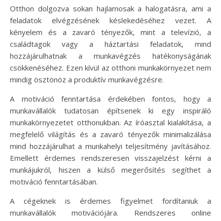
Otthon dolgozva sokan hajlamosak a halogatásra, ami a
feladatok elvégzésének késlekedéséhez vezet. A
kényelem és a zavaró tényezők, mint a televízió, a
családtagok vagy a háztartási feladatok, mind
hozzájárulhatnak a munkavégzés hatékonyságának
csökkenéséhez. Ezen kívül az otthoni munkakörnyezet nem
mindig ösztönöz a produktív munkavégzésre.
A motiváció fenntartása érdekében fontos, hogy a
munkavállalók tudatosan építsenek ki egy inspiráló
munkakörnyezetet otthonukban. Az íróasztal kialakítása, a
megfelelő világítás és a zavaró tényezők minimalizálása
mind hozzájárulhat a munkahelyi teljesítmény javításához.
Emellett érdemes rendszeresen visszajelzést kérni a
munkájukról, hiszen a külső megerősítés segíthet a
motiváció fenntartásában.
A cégeknek is érdemes figyelmet fordítaniuk a
munkavállalók motivációjára. Rendszeres online