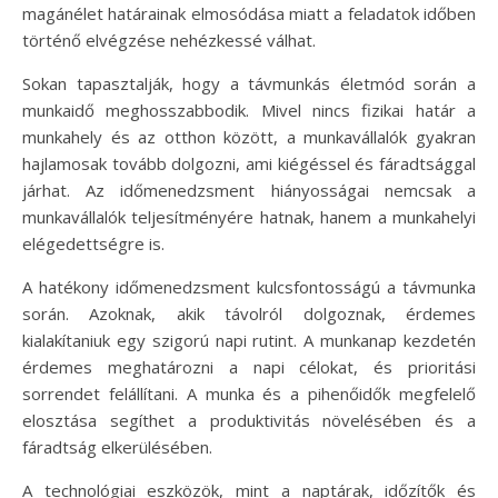
magánélet határainak elmosódása miatt a feladatok időben
történő elvégzése nehézkessé válhat.
Sokan tapasztalják, hogy a távmunkás életmód során a
munkaidő meghosszabbodik. Mivel nincs fizikai határ a
munkahely és az otthon között, a munkavállalók gyakran
hajlamosak tovább dolgozni, ami kiégéssel és fáradtsággal
járhat. Az időmenedzsment hiányosságai nemcsak a
munkavállalók teljesítményére hatnak, hanem a munkahelyi
elégedettségre is.
A hatékony időmenedzsment kulcsfontosságú a távmunka
során. Azoknak, akik távolról dolgoznak, érdemes
kialakítaniuk egy szigorú napi rutint. A munkanap kezdetén
érdemes meghatározni a napi célokat, és prioritási
sorrendet felállítani. A munka és a pihenőidők megfelelő
elosztása segíthet a produktivitás növelésében és a
fáradtság elkerülésében.
A technológiai eszközök, mint a naptárak, időzítők és