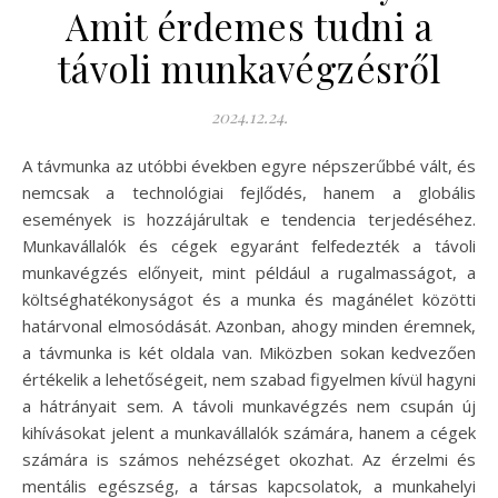
Amit érdemes tudni a
távoli munkavégzésről
2024.12.24.
A távmunka az utóbbi években egyre népszerűbbé vált, és
nemcsak a technológiai fejlődés, hanem a globális
események is hozzájárultak e tendencia terjedéséhez.
Munkavállalók és cégek egyaránt felfedezték a távoli
munkavégzés előnyeit, mint például a rugalmasságot, a
költséghatékonyságot és a munka és magánélet közötti
határvonal elmosódását. Azonban, ahogy minden éremnek,
a távmunka is két oldala van. Miközben sokan kedvezően
értékelik a lehetőségeit, nem szabad figyelmen kívül hagyni
a hátrányait sem. A távoli munkavégzés nem csupán új
kihívásokat jelent a munkavállalók számára, hanem a cégek
számára is számos nehézséget okozhat. Az érzelmi és
mentális egészség, a társas kapcsolatok, a munkahelyi