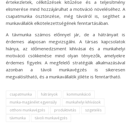
értekezletek, célkitűzések kitűzése és a teljesítmény
elismerése mind hozzájárulhat a motiváció növeléséhez. A
csapatmunka ösztönzése, még távolról is, segíthet a
munkavállalók elkötelezettségének fenntartásában.
A távmunka számos előnnyel jár, de a hátrányait is
érdemes alaposan megvizsgálni. A társas kapcsolatok
hiánya, az időmenedzsment kihívásai és a munkahelyi
motiváció csökkenése mind olyan tényezők, amelyekre
érdemes figyelni. A megfelelő stratégiák alkalmazásával
azonban a távoli munkavégzés is sikeresen
megvalósítható, és a munkavállalók jóléte is fenntartható.
csapatmunka
hátrányok
kommunikáció
munka-magánélet egyensúly
munkahelyi kihívások
otthoni munkavégzés
produktivitás
szigetelés
távmunka
távoli munkavégzés