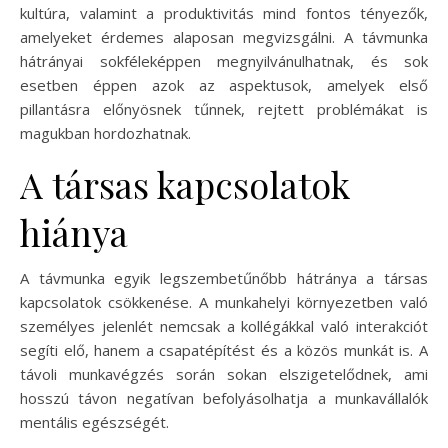
kultúra, valamint a produktivitás mind fontos tényezők,
amelyeket érdemes alaposan megvizsgálni. A távmunka
hátrányai sokféleképpen megnyilvánulhatnak, és sok
esetben éppen azok az aspektusok, amelyek első
pillantásra előnyösnek tűnnek, rejtett problémákat is
magukban hordozhatnak.
A társas kapcsolatok
hiánya
A távmunka egyik legszembetűnőbb hátránya a társas
kapcsolatok csökkenése. A munkahelyi környezetben való
személyes jelenlét nemcsak a kollégákkal való interakciót
segíti elő, hanem a csapatépítést és a közös munkát is. A
távoli munkavégzés során sokan elszigetelődnek, ami
hosszú távon negatívan befolyásolhatja a munkavállalók
mentális egészségét.