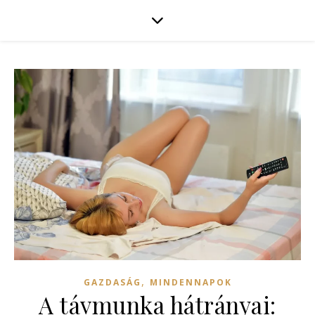
,
GAZDASÁG
MINDENNAPOK
A távmunka hátrányai: