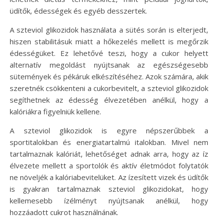
üdítők, édességek és egyéb desszertek.
A szteviol glikozidok használata a sütés során is elterjedt,
hiszen stabilitásuk miatt a hőkezelés mellett is megőrzik
édességüket. Ez lehetővé teszi, hogy a cukor helyett
alternatív megoldást nyújtsanak az egészségesebb
sütemények és pékáruk elkészítéséhez. Azok számára, akik
szeretnék csökkenteni a cukorbevitelt, a szteviol glikozidok
segíthetnek az édesség élvezetében anélkül, hogy a
kalóriákra figyelniük kellene.
A szteviol glikozidok is egyre népszerűbbek a
sportitalokban és energiatartalmú italokban. Mivel nem
tartalmaznak kalóriát, lehetőséget adnak arra, hogy az íz
élvezete mellett a sportolók és aktív életmódot folytatók
ne növeljék a kalóriabevitelüket. Az ízesített vizek és üdítők
is gyakran tartalmaznak szteviol glikozidokat, hogy
kellemesebb ízélményt nyújtsanak anélkül, hogy
hozzáadott cukrot használnának.