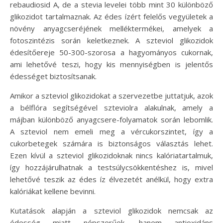
rebaudiosid A, de a stevia levelei több mint 30 különböző
glikozidot tartalmaznak. Az édes ízért felelős vegyületek a
növény anyagcseréjének melléktermékei, amelyek a
fotoszintézis során keletkeznek. A szteviol glikozidok
édesítőereje 50-300-szorosa a hagyományos cukornak,
ami lehetővé teszi, hogy kis mennyiségben is jelentős
édességet biztosítsanak.
Amikor a szteviol glikozidokat a szervezetbe juttatjuk, azok
a bélflóra segítségével szteviolra alakulnak, amely a
májban különböző anyagcsere-folyamatok során lebomlik.
A szteviol nem emeli meg a vércukorszintet, így a
cukorbetegek számára is biztonságos választás lehet.
Ezen kívül a szteviol glikozidoknak nincs kalóriatartalmuk,
így hozzájárulhatnak a testsúlycsökkentéshez is, mivel
lehetővé teszik az édes íz élvezetét anélkül, hogy extra
kalóriákat kellene bevinni.
Kutatások alapján a szteviol glikozidok nemcsak az
édesség miatt népszerűek, hanem antioxidáns