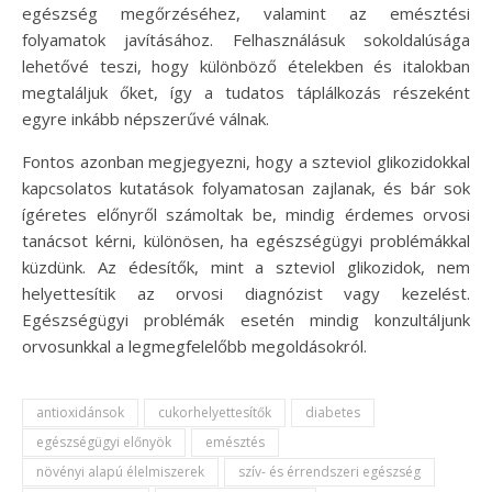
egészség megőrzéséhez, valamint az emésztési
folyamatok javításához. Felhasználásuk sokoldalúsága
lehetővé teszi, hogy különböző ételekben és italokban
megtaláljuk őket, így a tudatos táplálkozás részeként
egyre inkább népszerűvé válnak.
Fontos azonban megjegyezni, hogy a szteviol glikozidokkal
kapcsolatos kutatások folyamatosan zajlanak, és bár sok
ígéretes előnyről számoltak be, mindig érdemes orvosi
tanácsot kérni, különösen, ha egészségügyi problémákkal
küzdünk. Az édesítők, mint a szteviol glikozidok, nem
helyettesítik az orvosi diagnózist vagy kezelést.
Egészségügyi problémák esetén mindig konzultáljunk
orvosunkkal a legmegfelelőbb megoldásokról.
antioxidánsok
cukorhelyettesítők
diabetes
egészségügyi előnyök
emésztés
növényi alapú élelmiszerek
szív- és érrendszeri egészség