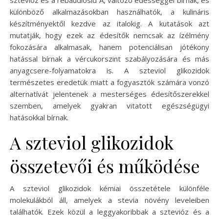
sztevióz és a rebaudiosid A, változó édességgel bírnak, és
különböző alkalmazásokban használhatók, a kulináris
készítményektől kezdve az italokig. A kutatások azt
mutatják, hogy ezek az édesítők nemcsak az ízélmény
fokozására alkalmasak, hanem potenciálisan jótékony
hatással bírnak a vércukorszint szabályozására és más
anyagcsere-folyamatokra is. A szteviol glikozidok
természetes eredetük miatt a fogyasztók számára vonzó
alternatívát jelentenek a mesterséges édesítőszerekkel
szemben, amelyek gyakran vitatott egészségügyi
hatásokkal bírnak.
A szteviol glikozidok
összetevői és működése
A szteviol glikozidok kémiai összetétele különféle
molekulákból áll, amelyek a stevia növény leveleiben
találhatók. Ezek közül a leggyakoribbak a sztevióz és a