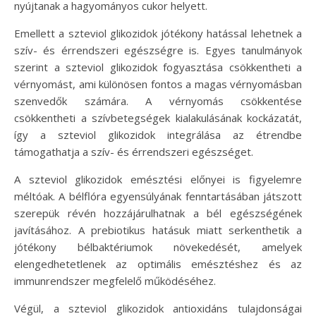
nyújtanak a hagyományos cukor helyett.
Emellett a szteviol glikozidok jótékony hatással lehetnek a
szív- és érrendszeri egészségre is. Egyes tanulmányok
szerint a szteviol glikozidok fogyasztása csökkentheti a
vérnyomást, ami különösen fontos a magas vérnyomásban
szenvedők számára. A vérnyomás csökkentése
csökkentheti a szívbetegségek kialakulásának kockázatát,
így a szteviol glikozidok integrálása az étrendbe
támogathatja a szív- és érrendszeri egészséget.
A szteviol glikozidok emésztési előnyei is figyelemre
méltóak. A bélflóra egyensúlyának fenntartásában játszott
szerepük révén hozzájárulhatnak a bél egészségének
javításához. A prebiotikus hatásuk miatt serkenthetik a
jótékony bélbaktériumok növekedését, amelyek
elengedhetetlenek az optimális emésztéshez és az
immunrendszer megfelelő működéséhez.
Végül, a szteviol glikozidok antioxidáns tulajdonságai