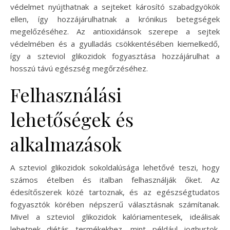
védelmet nyújthatnak a sejteket károsító szabadgyökök
ellen, így hozzájárulhatnak a krónikus betegségek
megelőzéséhez. Az antioxidánsok szerepe a sejtek
védelmében és a gyulladás csökkentésében kiemelkedő,
így a szteviol glikozidok fogyasztása hozzájárulhat a
hosszú távú egészség megőrzéséhez.
Felhasználási
lehetőségek és
alkalmazások
A szteviol glikozidok sokoldalúsága lehetővé teszi, hogy
számos ételben és italban felhasználják őket. Az
édesítőszerek közé tartoznak, és az egészségtudatos
fogyasztók körében népszerű választásnak számítanak.
Mivel a szteviol glikozidok kalóriamentesek, ideálisak
lehetnek diétás termékekhez, mint például joghurtok,