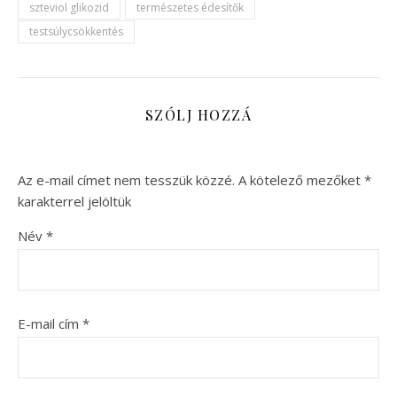
szteviol glikozid
természetes édesítők
testsúlycsökkentés
SZÓLJ HOZZÁ
Az e-mail címet nem tesszük közzé.
A kötelező mezőket
*
karakterrel jelöltük
Név
*
E-mail cím
*