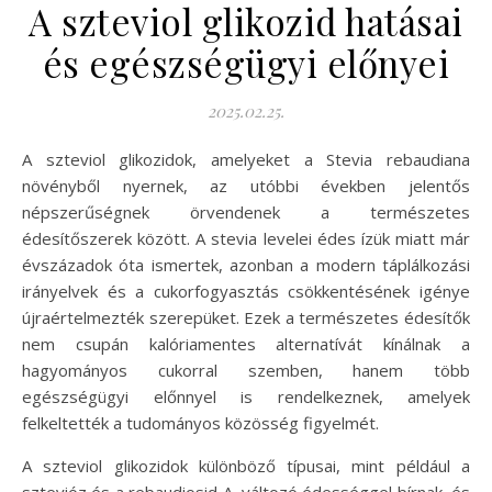
A szteviol glikozid hatásai
és egészségügyi előnyei
2025.02.25.
A szteviol glikozidok, amelyeket a Stevia rebaudiana
növényből nyernek, az utóbbi években jelentős
népszerűségnek örvendenek a természetes
édesítőszerek között. A stevia levelei édes ízük miatt már
évszázadok óta ismertek, azonban a modern táplálkozási
irányelvek és a cukorfogyasztás csökkentésének igénye
újraértelmezték szerepüket. Ezek a természetes édesítők
nem csupán kalóriamentes alternatívát kínálnak a
hagyományos cukorral szemben, hanem több
egészségügyi előnnyel is rendelkeznek, amelyek
felkeltették a tudományos közösség figyelmét.
A szteviol glikozidok különböző típusai, mint például a