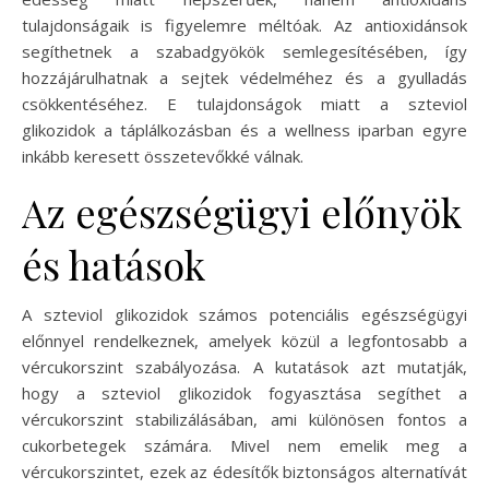
tulajdonságaik is figyelemre méltóak. Az antioxidánsok
segíthetnek a szabadgyökök semlegesítésében, így
hozzájárulhatnak a sejtek védelméhez és a gyulladás
csökkentéséhez. E tulajdonságok miatt a szteviol
glikozidok a táplálkozásban és a wellness iparban egyre
inkább keresett összetevőkké válnak.
Az egészségügyi előnyök
és hatások
A szteviol glikozidok számos potenciális egészségügyi
előnnyel rendelkeznek, amelyek közül a legfontosabb a
vércukorszint szabályozása. A kutatások azt mutatják,
hogy a szteviol glikozidok fogyasztása segíthet a
vércukorszint stabilizálásában, ami különösen fontos a
cukorbetegek számára. Mivel nem emelik meg a
vércukorszintet, ezek az édesítők biztonságos alternatívát