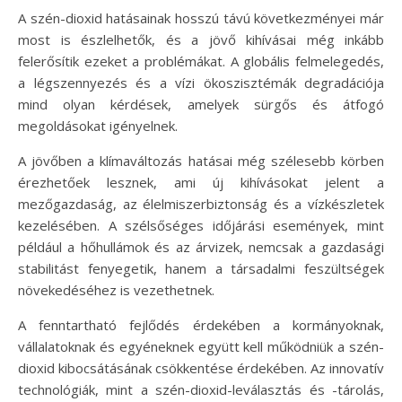
A szén-dioxid hatásainak hosszú távú következményei már
most is észlelhetők, és a jövő kihívásai még inkább
felerősítik ezeket a problémákat. A globális felmelegedés,
a légszennyezés és a vízi ökoszisztémák degradációja
mind olyan kérdések, amelyek sürgős és átfogó
megoldásokat igényelnek.
A jövőben a klímaváltozás hatásai még szélesebb körben
érezhetőek lesznek, ami új kihívásokat jelent a
mezőgazdaság, az élelmiszerbiztonság és a vízkészletek
kezelésében. A szélsőséges időjárási események, mint
például a hőhullámok és az árvizek, nemcsak a gazdasági
stabilitást fenyegetik, hanem a társadalmi feszültségek
növekedéséhez is vezethetnek.
A fenntartható fejlődés érdekében a kormányoknak,
vállalatoknak és egyéneknek együtt kell működniük a szén-
dioxid kibocsátásának csökkentése érdekében. Az innovatív
technológiák, mint a szén-dioxid-leválasztás és -tárolás,