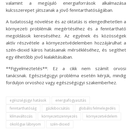
valamint a megújuló energiaforrások alkalmazása
kulcsszerepet játszanak a jövő fenntarthatóságában.
A tudatosság növelése és az oktatás is elengedhetetlen a
környezeti problémák megértéséhez és a fenntartható
megoldások kereséséhez. Az egyének és közösségek
aktív részvétele a környezetvédelemben hozzájárulhat a
szén-dioxid káros hatásainak mérsékléséhez, és segíthet
egy élhetőbb jövő kialakításában.
**Figyelmeztetés**: Ez a cikk nem számít orvosi
tanácsnak. Egészségügyi probléma esetén kérjük, mindig
forduljon orvoshoz vagy egészségügyi szakemberhez.
egészségügyi hatások
energiafogyasztás
fenntarthatóság
gázkibocsátás
globális felmelegedés
klímaváltozás
környezetszennyezés
környezetvédelem
ökológiai lábnyom
szén-dioxid