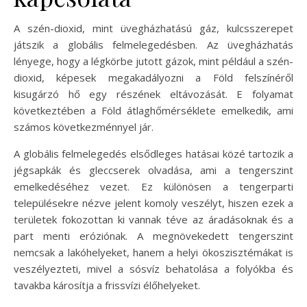
A szén-dioxid, mint üvegházhatású gáz, kulcsszerepet
játszik a globális felmelegedésben. Az üvegházhatás
lényege, hogy a légkörbe jutott gázok, mint például a szén-
dioxid, képesek megakadályozni a Föld felszínéről
kisugárzó hő egy részének eltávozását. E folyamat
következtében a Föld átlaghőmérséklete emelkedik, ami
számos következménnyel jár.
A globális felmelegedés elsődleges hatásai közé tartozik a
jégsapkák és gleccserek olvadása, ami a tengerszint
emelkedéséhez vezet. Ez különösen a tengerparti
településekre nézve jelent komoly veszélyt, hiszen ezek a
területek fokozottan ki vannak téve az áradásoknak és a
part menti eróziónak. A megnövekedett tengerszint
nemcsak a lakóhelyeket, hanem a helyi ökoszisztémákat is
veszélyezteti, mivel a sósvíz behatolása a folyókba és
tavakba károsítja a frissvízi élőhelyeket.