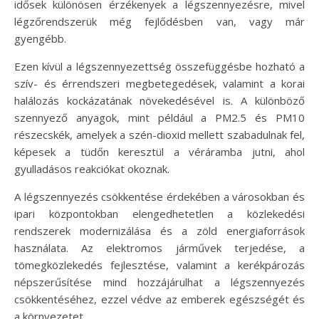
idősek különösen érzékenyek a légszennyezésre, mivel
légzőrendszerük még fejlődésben van, vagy már
gyengébb.
Ezen kívül a légszennyezettség összefüggésbe hozható a
szív- és érrendszeri megbetegedések, valamint a korai
halálozás kockázatának növekedésével is. A különböző
szennyező anyagok, mint például a PM2.5 és PM10
részecskék, amelyek a szén-dioxid mellett szabadulnak fel,
képesek a tüdőn keresztül a véráramba jutni, ahol
gyulladásos reakciókat okoznak.
A légszennyezés csökkentése érdekében a városokban és
ipari központokban elengedhetetlen a közlekedési
rendszerek modernizálása és a zöld energiaforrások
használata. Az elektromos járművek terjedése, a
tömegközlekedés fejlesztése, valamint a kerékpározás
népszerűsítése mind hozzájárulhat a légszennyezés
csökkentéséhez, ezzel védve az emberek egészségét és
a környezetet.