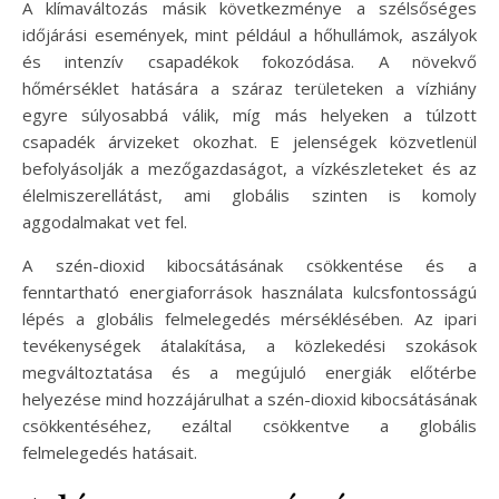
A klímaváltozás másik következménye a szélsőséges
időjárási események, mint például a hőhullámok, aszályok
és intenzív csapadékok fokozódása. A növekvő
hőmérséklet hatására a száraz területeken a vízhiány
egyre súlyosabbá válik, míg más helyeken a túlzott
csapadék árvizeket okozhat. E jelenségek közvetlenül
befolyásolják a mezőgazdaságot, a vízkészleteket és az
élelmiszerellátást, ami globális szinten is komoly
aggodalmakat vet fel.
A szén-dioxid kibocsátásának csökkentése és a
fenntartható energiaforrások használata kulcsfontosságú
lépés a globális felmelegedés mérséklésében. Az ipari
tevékenységek átalakítása, a közlekedési szokások
megváltoztatása és a megújuló energiák előtérbe
helyezése mind hozzájárulhat a szén-dioxid kibocsátásának
csökkentéséhez, ezáltal csökkentve a globális
felmelegedés hatásait.