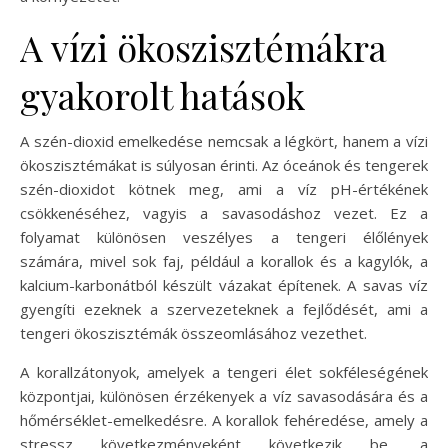
A vízi ökoszisztémákra
gyakorolt hatások
A szén-dioxid emelkedése nemcsak a légkört, hanem a vízi
ökoszisztémákat is súlyosan érinti. Az óceánok és tengerek
szén-dioxidot kötnek meg, ami a víz pH-értékének
csökkenéséhez, vagyis a savasodáshoz vezet. Ez a
folyamat különösen veszélyes a tengeri élőlények
számára, mivel sok faj, például a korallok és a kagylók, a
kalcium-karbonátból készült vázakat építenek. A savas víz
gyengíti ezeknek a szervezeteknek a fejlődését, ami a
tengeri ökoszisztémák összeomlásához vezethet.
A korallzátonyok, amelyek a tengeri élet sokféleségének
központjai, különösen érzékenyek a víz savasodására és a
hőmérséklet-emelkedésre. A korallok fehéredése, amely a
stressz következményeként következik be, a