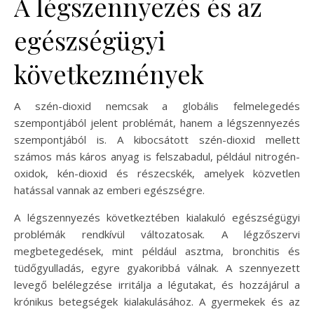
A légszennyezés és az
egészségügyi
következmények
A szén-dioxid nemcsak a globális felmelegedés
szempontjából jelent problémát, hanem a légszennyezés
szempontjából is. A kibocsátott szén-dioxid mellett
számos más káros anyag is felszabadul, például nitrogén-
oxidok, kén-dioxid és részecskék, amelyek közvetlen
hatással vannak az emberi egészségre.
A légszennyezés következtében kialakuló egészségügyi
problémák rendkívül változatosak. A légzőszervi
megbetegedések, mint például asztma, bronchitis és
tüdőgyulladás, egyre gyakoribbá válnak. A szennyezett
levegő belélegzése irritálja a légutakat, és hozzájárul a
krónikus betegségek kialakulásához. A gyermekek és az