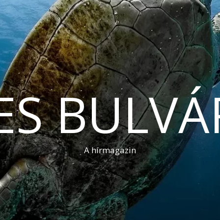
ES BULVÁ
A hírmagazin