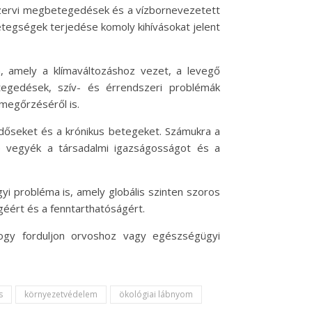
szervi megbetegedések és a vízbornevezetett
tegségek terjedése komoly kihívásokat jelent
a, amely a klímaváltozáshoz vezet, a levegő
egedések, szív- és érrendszeri problémák
megőrzéséről is.
időseket és a krónikus betegeket. Számukra a
e vegyék a társadalmi igazságosságot és a
yi probléma is, amely globális szinten szoros
géért és a fenntarthatóságért.
hogy forduljon orvoshoz vagy egészségügyi
s
környezetvédelem
ökológiai lábnyom