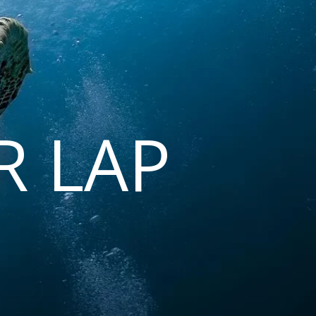
R LAP