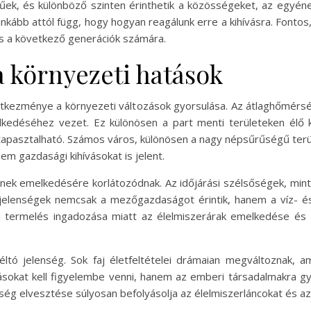
ek, és különböző szinten érinthetik a közösségeket, az egyének 
 inkább attól függ, hogy hogyan reagálunk erre a kihívásra. Fonto
s a következő generációk számára.
a környezeti hatások
tkezménye a környezeti változások gyorsulása. Az átlaghőmérs
lkedéséhez vezet. Ez különösen a part menti területeken élő 
tapasztalható. Számos város, különösen a nagy népsűrűségű terül
em gazdasági kihívásokat is jelent.
jének emelkedésére korlátozódnak. Az időjárási szélsőségek, min
jelenségek nemcsak a mezőgazdaságot érintik, hanem a víz- és 
 termelés ingadozása miatt az élelmiszerárak emelkedése és 
ltó jelenség. Sok faj életfeltételei drámaian megváltoznak, 
sokat kell figyelembe venni, hanem az emberi társadalmakra g
ség elvesztése súlyosan befolyásolja az élelmiszerláncokat és az