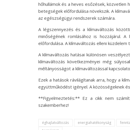
hőhullámok és a heves esőzések, közvetlen 
betegségek előfordulása növekszik. A klímav
az egészségügyi rendszerek számára.
A légszennyezés és a klímaváltozás közötti
minőségének romlásához is hozzájárul. A
előfordulása. A klímaváltozás elleni küzdele
A klímaváltozás hatásai különösen veszélyez
klímaváltozás következményei még súlyosa
méltányosságot a klímaváltozással kapcsolat
Ezek a hatások rávilágítanak arra, hogy a kl
együttműködést igényel. A közösségeknek és e
**Figyelmeztetés:** Ez a cikk nem számít
szakemberhez!
éghajlatváltozás
energiahatékonyság
fennt