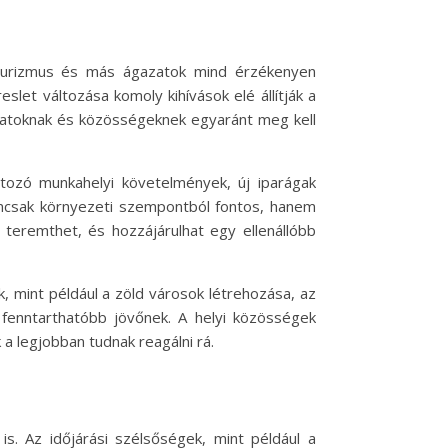
 turizmus és más ágazatok mind érzékenyen
let változása komoly kihívások elé állítják a
alatoknak és közösségeknek egyaránt meg kell
ltozó munkahelyi követelmények, új iparágak
nemcsak környezeti szempontból fontos, hanem
 teremthet, és hozzájárulhat egy ellenállóbb
ek, mint például a zöld városok létrehozása, az
fenntarthatóbb jövőnek. A helyi közösségek
 a legjobban tudnak reagálni rá.
. Az időjárási szélsőségek, mint például a