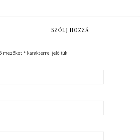
SZÓLJ HOZZÁ
ző mezőket
*
karakterrel jelöltük