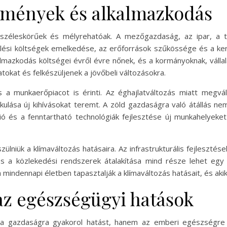
zmények és alkalmazkodás
 széleskörűek és mélyrehatóak. A mezőgazdaság, az ipar, a
lési költségek emelkedése, az erőforrások szűkössége és a keres
kalmazkodás költségei évről évre nőnek, és a kormányoknak, váll
tokat és felkészüljenek a jövőbeli változásokra.
s a munkaerőpiacot is érinti. Az éghajlatváltozás miatt megvá
ulása új kihívásokat teremt. A zöld gazdaságra való átállás 
ció és a fenntartható technológiák fejlesztése új munkahelyeket
ülniük a klímaváltozás hatásaira. Az infrastrukturális fejlesztés
s a közlekedési rendszerek átalakítása mind része lehet egy 
 mindennapi életben tapasztalják a klímaváltozás hatásait, és akik
az egészségügyi hatások
a gazdaságra gyakorol hatást, hanem az emberi egészségre is