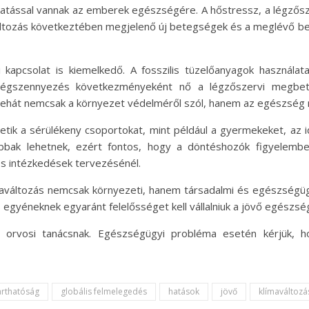
hatással vannak az emberek egészségére. A hőstressz, a légző
áltozás következtében megjelenő új betegségek és a meglévő be
 kapcsolat is kiemelkedő. A fosszilis tüzelőanyagok használat
 légszennyezés következményeként nő a légzőszervi megbet
m tehát nemcsak a környezet védelméről szól, hanem az egészség 
tetik a sérülékeny csoportokat, mint például a gyermekeket, az 
bbak lehetnek, ezért fontos, hogy a döntéshozók figyelemb
os intézkedések tervezésénél.
ímaváltozás nemcsak környezeti, hanem társadalmi és egészségüg
gyéneknek egyaránt felelősséget kell vállalniuk a jövő egészsé
 orvosi tanácsnak. Egészségügyi probléma esetén kérjük, 
arthatóság
globális felmelegedés
hatások
jövő
klímaváltozá