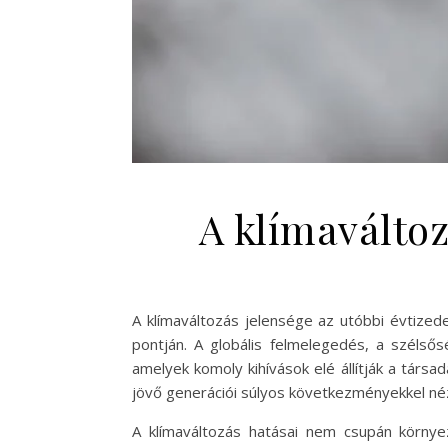
A klímaváltoz
A klímaváltozás jelensége az utóbbi évtize
pontján. A globális felmelegedés, a szélső
amelyek komoly kihívások elé állítják a tár
jövő generációi súlyos következményekkel n
A klímaváltozás hatásai nem csupán körny