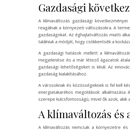
Gazdasági követke
A klímaváltozás gazdasági következményei
reagálnak a környezeti változásokra. A terme
gazdaságokat. Az éghajlatváltozás miatti al
találniuk a módját, hogy csökkentsék a kockáza
A gazdasági hatások mellett a klímaváltozá
megjelenése és a már létező ágazatok átalak
gazdasági lehetőségeket is kínál. Az innová
gazdaság kialakításához.
A városoknak és közösségeknek is fel kell kész
energiatakarékos megoldások alkalmazása é
szerepe kulcsfontosságú, mivel ők azok, akik a
A klímaváltozás és 
A klímaváltozás nemcsak a környezetre és 