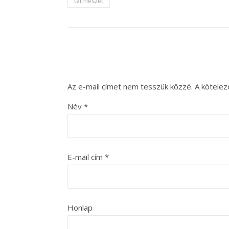
természet
Az e-mail címet nem tesszük közzé.
A kötele
Név
*
E-mail cím
*
Honlap