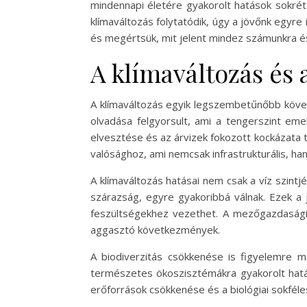
mindennapi életére gyakorolt hatások sokrétű
klímaváltozás folytatódik, úgy a jövőnk egyre
és megértsük, mit jelent mindez számunkra é
A klímaváltozás és 
A klímaváltozás egyik legszembetűnőbb köve
olvadása felgyorsult, ami a tengerszint eme
elvesztése és az árvizek fokozott kockázata 
valósághoz, ami nemcsak infrastrukturális, han
A klímaváltozás hatásai nem csak a víz szint
szárazság, egyre gyakoribbá válnak. Ezek a 
feszültségekhez vezethet. A mezőgazdasági
aggasztó következmények.
A biodiverzitás csökkenése is figyelemre mé
természetes ökoszisztémákra gyakorolt hatá
erőforrások csökkenése és a biológiai sokféle