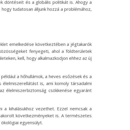
döntéseit és a globális politikát is. Ahogy a
s, hogy tudatosan álljunk hozzá a problémához,
éklet emelkedése következtében a jégtakarók
közösségeket fenyegeti, ahol a földterületek
eteken, kell, hogy alkalmazkodjon ehhez az új
t például a hőhullámok, a heves esőzések és a
élelmiszerellátást is, ami komoly társadalmi
az élelmiszerbiztonság csökkenése egyaránt
ami a kihalásukhoz vezethet. Ezzel nemcsak a
yakorolt következményeket is. A természetes
 ökológiai egyensúlyt.