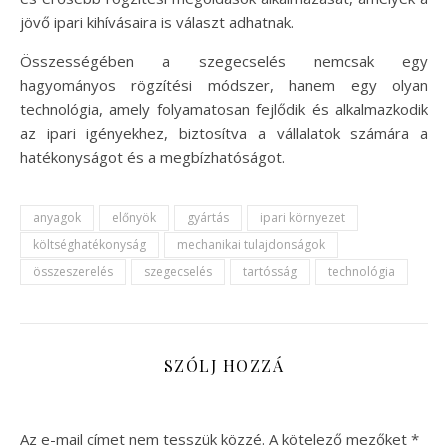
jövő ipari kihívásaira is választ adhatnak.
Összességében a szegecselés nemcsak egy
hagyományos rögzítési módszer, hanem egy olyan
technológia, amely folyamatosan fejlődik és alkalmazkodik
az ipari igényekhez, biztosítva a vállalatok számára a
hatékonyságot és a megbízhatóságot.
anyagok
előnyök
gyártás
ipari környezet
költséghatékonyság
mechanikai tulajdonságok
összeszerelés
szegecselés
tartósság
technológia
SZÓLJ HOZZÁ
Az e-mail címet nem tesszük közzé.
A kötelező mezőket
*