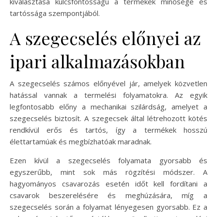
kiválasztása kulcsfontosságú a termékek minősége és
tartóssága szempontjából.
A szegecselés előnyei az
ipari alkalmazásokban
A szegecselés számos előnyével jár, amelyek közvetlen
hatással vannak a termelési folyamatokra. Az egyik
legfontosabb előny a mechanikai szilárdság, amelyet a
szegecselés biztosít. A szegecsek által létrehozott kötés
rendkívül erős és tartós, így a termékek hosszú
élettartamúak és megbízhatóak maradnak.
Ezen kívül a szegecselés folyamata gyorsabb és
egyszerűbb, mint sok más rögzítési módszer. A
hagyományos csavarozás esetén időt kell fordítani a
csavarok beszerelésére és meghúzására, míg a
szegecselés során a folyamat lényegesen gyorsabb. Ez a