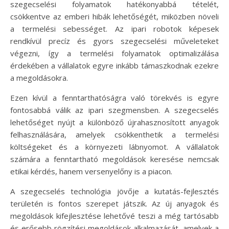
szegecselési folyamatok hatékonyabbá tételét,
csökkentve az emberi hibák lehetőségét, miközben növeli
a termelési sebességet. Az ipari robotok képesek
rendkívül precíz és gyors szegecselési műveleteket
végezni, így a termelési folyamatok optimalizálása
érdekében a vállalatok egyre inkább támaszkodnak ezekre
a megoldásokra.
Ezen kívül a fenntarthatóságra való törekvés is egyre
fontosabbá válik az ipari szegmensben. A szegecselés
lehetőséget nyújt a különböző újrahasznosított anyagok
felhasználására, amelyek csökkenthetik a termelési
költségeket és a környezeti lábnyomot. A vállalatok
számára a fenntartható megoldások keresése nemcsak
etikai kérdés, hanem versenyelőny is a piacon.
A szegecselés technológia jövője a kutatás-fejlesztés
területén is fontos szerepet játszik. Az új anyagok és
megoldások kifejlesztése lehetővé teszi a még tartósabb
és erősebb rögzítési megoldások alkalmazását, amelyek a