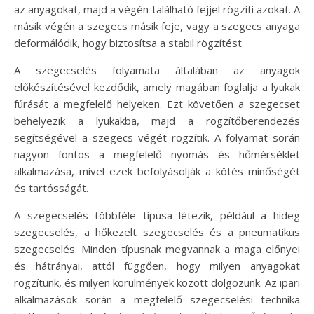
az anyagokat, majd a végén található fejjel rögzíti azokat. A
másik végén a szegecs másik feje, vagy a szegecs anyaga
deformálódik, hogy biztosítsa a stabil rögzítést.
A szegecselés folyamata általában az anyagok
előkészítésével kezdődik, amely magában foglalja a lyukak
fúrását a megfelelő helyeken. Ezt követően a szegecset
behelyezik a lyukakba, majd a rögzítőberendezés
segítségével a szegecs végét rögzítik. A folyamat során
nagyon fontos a megfelelő nyomás és hőmérséklet
alkalmazása, mivel ezek befolyásolják a kötés minőségét
és tartósságát.
A szegecselés többféle típusa létezik, például a hideg
szegecselés, a hőkezelt szegecselés és a pneumatikus
szegecselés. Minden típusnak megvannak a maga előnyei
és hátrányai, attól függően, hogy milyen anyagokat
rögzítünk, és milyen körülmények között dolgozunk. Az ipari
alkalmazások során a megfelelő szegecselési technika