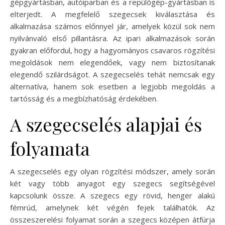
gépgyártásban, autóiparban és a repülőgép-gyártásban is
elterjedt. A megfelelő szegecsek kiválasztása és
alkalmazása számos előnnyel jár, amelyek közül sok nem
nyilvánvaló első pillantásra. Az ipari alkalmazások során
gyakran előfordul, hogy a hagyományos csavaros rögzítési
megoldások nem elegendőek, vagy nem biztosítanak
elegendő szilárdságot. A szegecselés tehát nemcsak egy
alternatíva, hanem sok esetben a legjobb megoldás a
tartósság és a megbízhatóság érdekében.
A szegecselés alapjai és
folyamata
A szegecselés egy olyan rögzítési módszer, amely során
két vagy több anyagot egy szegecs segítségével
kapcsolunk össze. A szegecs egy rövid, henger alakú
fémrúd, amelynek két végén fejek találhatók. Az
összeszerelési folyamat során a szegecs középen átfúrja