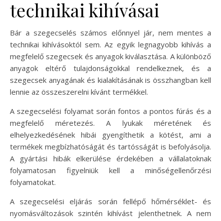
technikai kihívásai
Bár a szegecselés számos előnnyel jár, nem mentes a
technikai kihívásoktól sem. Az egyik legnagyobb kihívás a
megfelelő szegecsek és anyagok kiválasztása. A különböző
anyagok eltérő tulajdonságokkal rendelkeznek, és a
szegecsek anyagának és kialakításának is összhangban kell
lennie az összeszerelni kívánt termékkel.
A szegecselési folyamat során fontos a pontos fúrás és a
megfelelő méretezés. A lyukak méretének és
elhelyezkedésének hibái gyengíthetik a kötést, ami a
termékek megbízhatóságát és tartósságát is befolyásolja.
A gyártási hibák elkerülése érdekében a vállalatoknak
folyamatosan figyelniük kell a minőségellenőrzési
folyamatokat.
A szegecselési eljárás során fellépő hőmérséklet- és
nyomásváltozások szintén kihívást jelenthetnek. A nem