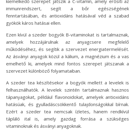
kiemelkedő szerepet játszik a C-vitamin, amely erősíti az
immunrendszert, segít a bőr egészségének
fenntartásában, és antioxidáns hatásával véd a szabad
gyökök káros hatásai ellen.
Ezen kívül a szeder bogyók B-vitaminokat is tartalmaznak,
amelyek hozzájárulnak az anyagcsere megfelelő
működéséhez, és segítik a szervezet energiatermelését.
Az ásványi anyagok közül a kálium, a magnézium és a vas
emelhető ki, amelyek mind fontos szerepet játszanak a
szervezet különböző folyamataiban.
A szeder tea készítésekor a bogyók mellett a levelek is
felhasználhatók. A levelek szintén tartalmaznak hasznos
tápanyagokat, például flavonoidokat, amelyek antioxidáns
hatásúak, és gyulladáscsökkentő tulajdonságokkal bírnak.
Ezért a szeder tea nemcsak ízletes, hanem rendkívül
tápláló ital is, amely gazdag forrása a szükséges
vitaminoknak és ásványi anyagoknak.