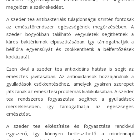
megelőzni a székrekedést.
A szeder tea antibakteriális tulajdonságai szintén fontosak
az emésztőrendszer egészségének megőrzésében. A
szeder bogyókban található vegyületek segíthetnek a
káros baktériumok elpusztításában, így támogathatják a
bélflóra egyensúlyát és csökkenthetik a bélfertőzések
kockázatát.
Ezen kívül a szeder tea antioxidáns hatása is segít az
emésztés javításában. Az antioxidánsok hozzájárulnak a
gyulladások csökkentéséhez, amelyek gyakran szerepet
játszanak az emésztési problémák kialakulásában. A szeder
tea rendszeres fogyasztása segíthet a gyulladások
mérséklésében, így támogathatja az egészséges
emésztést.
A szeder tea elkészítése és fogyasztása rendkívül
egyszerű, így könnyen beilleszthető a mindennapi