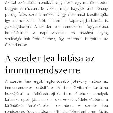
Az ital elkészítése rendkívül egyszerű: egy marék szeder
bogyót forrázzunk le vízzel, majd hagyjuk állni néhány
percig. Ízlés szerint mézzel vagy citrommal ízesíthetjük,
így nemcsak az ízét, hanem a tápanyagtartalmát is
gazdagíthatjuk. A szeder tea rendszeres fogyasztása
hozzájárulhat a napi vitamin- és ásványi anyag
szükségletünk fedezéséhez, így érdemes beépíteni az
étrendünkbe.
A szeder tea hatása az
immunrendszerre
A szeder tea egyik legfontosabb jótékony hatása az
immunrendszer erősítése. A tea C-vitamin tartalma
hozzájárul a fehérvérsejtek termeléséhez, amelyek
kulcsszerepet játszanak a szervezet védekezésében a
különböző fertőzésekkel szemben. A szeder tea
rendszeres fogyasztása segíthet csökkenteni a megfázás