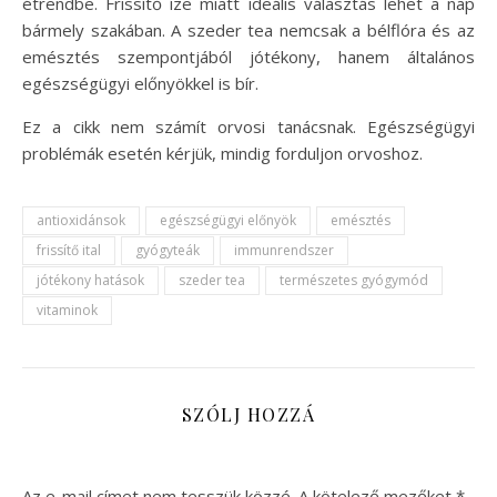
étrendbe. Frissítő íze miatt ideális választás lehet a nap
bármely szakában. A szeder tea nemcsak a bélflóra és az
emésztés szempontjából jótékony, hanem általános
egészségügyi előnyökkel is bír.
Ez a cikk nem számít orvosi tanácsnak. Egészségügyi
problémák esetén kérjük, mindig forduljon orvoshoz.
antioxidánsok
egészségügyi előnyök
emésztés
frissítő ital
gyógyteák
immunrendszer
jótékony hatások
szeder tea
természetes gyógymód
vitaminok
SZÓLJ HOZZÁ
Az e-mail címet nem tesszük közzé.
A kötelező mezőket
*