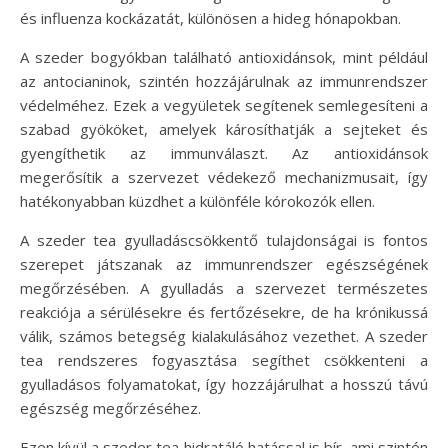
és influenza kockázatát, különösen a hideg hónapokban.
A szeder bogyókban található antioxidánsok, mint például
az antocianinok, szintén hozzájárulnak az immunrendszer
védelméhez. Ezek a vegyületek segítenek semlegesíteni a
szabad gyököket, amelyek károsíthatják a sejteket és
gyengíthetik az immunválaszt. Az antioxidánsok
megerősítik a szervezet védekező mechanizmusait, így
hatékonyabban küzdhet a különféle kórokozók ellen.
A szeder tea gyulladáscsökkentő tulajdonságai is fontos
szerepet játszanak az immunrendszer egészségének
megőrzésében. A gyulladás a szervezet természetes
reakciója a sérülésekre és fertőzésekre, de ha krónikussá
válik, számos betegség kialakulásához vezethet. A szeder
tea rendszeres fogyasztása segíthet csökkenteni a
gyulladásos folyamatokat, így hozzájárulhat a hosszú távú
egészség megőrzéséhez.
Ezen kívül a szeder tea hidratáló hatással is bír, ami szintén