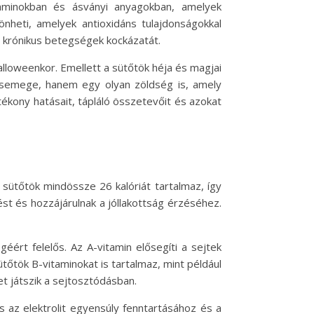
aminokban és ásványi anyagokban, amelyek
heti, amelyek antioxidáns tulajdonságokkal
 krónikus betegségek kockázatát.
alloweenkor. Emellett a sütőtök héja és magjai
 csemege, hanem egy olyan zöldség is, amely
ékony hatásait, tápláló összetevőit és azokat
sütőtök mindössze 26 kalóriát tartalmaz, így
ést és hozzájárulnak a jóllakottság érzéséhez.
éért felelős. Az A-vitamin elősegíti a sejtek
őtök B-vitaminokat is tartalmaz, mint például
t játszik a sejtosztódásban.
 az elektrolit egyensúly fenntartásához és a