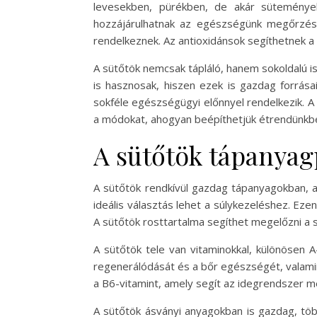
levesekben, pürékben, de akár süteménye
hozzájárulhatnak az egészségünk megőrzésé
rendelkeznek. Az antioxidánsok segíthetnek 
A sütőtök nemcsak tápláló, hanem sokoldalú is
is hasznosak, hiszen ezek is gazdag forrás
sokféle egészségügyi előnnyel rendelkezik. A
a módokat, ahogyan beépíthetjük étrendünkb
A sütőtök tápanyagp
A sütőtök rendkívül gazdag tápanyagokban, a
ideális választás lehet a súlykezeléshez. Eze
A sütőtök rosttartalma segíthet megelőzni a sz
A sütőtök tele van vitaminokkal, különösen A
regenerálódását és a bőr egészségét, valamin
a B6-vitamint, amely segít az idegrendszer m
A sütőtök ásványi anyagokban is gazdag, töb