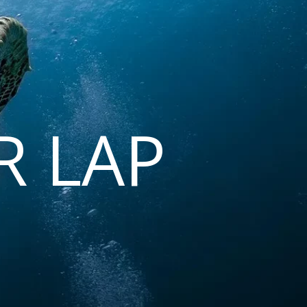
R LAP