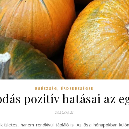
,
EGÉSZSÉG
ÉRDEKESSÉGEK
odás pozitív hatásai az 
2025.04.21.
 ízletes, hanem rendkívül tápláló is. Az őszi hónapokban kül