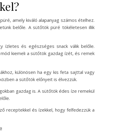
kel?
püré, amely kiváló alapanyag számos ételhez.
ünk belőle. A sütőtök püré tökéletesen illik
y ízletes és egészséges snack válik belőle.
i mód kiemeli a sütőtök gazdag ízét, és remek
tákhoz, különösen ha egy kis feta sajttal vagy
iközben a sütőtök előnyeit is élvezzük.
agokban gazdag is. A sütőtök édes íze remekül
lőle.
ző receptekkel és ízekkel, hogy felfedezzük a
!