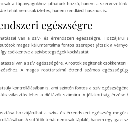
csak a tápanyagokhoz juthatunk hozzá, hanem a szervezetünk 
be tehát nemcsak ízletes, hanem rendkívül hasznos is.
rendszeri egészségre
hatással van a szív- és érrendszeri egészségre. Hozzájárul
sütőtök magas káliumtartalma fontos szerepet játszik a vérnyo
, így csökkentve a szívbetegségek kockázatát.
 hatással van a szív egészségére. A rostok segítenek csökkenteni a
zéséhez. A magas rosttartalmú étrend számos egészségügyi
stsúly kontrollálásában is, ami szintén fontos a szív egészségé
ális választás lehet a diétázók számára. A jóllakottság érzése
ztása hozzájárulhat a szív- és érrendszeri egészség megőrz
trollálásában. A sütőtök tehát nemcsak tápláló, hanem egy igazi sz