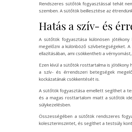
Rendszeres sütőtök fogyasztással tehát nem
szemben. A sütőtök beillesztése az étrendünk
Hatás a szív- és ér
A sütőtök fogyasztása különösen jótékony 
megelőzni a különböző szívbetegségeket. A 
ellazításában, ami csökkentheti a vérnyomást
Ezen kívül a sütőtök rosttartalma is jótékony
a szív- és érrendszeri betegségek megelő
kockázatának csökkentését is.
A sütőtök fogyasztása emellett segíthet a te
és a magas rosttartalom miatt a sütőtök ide
súlykezelésben.
Összességében a sütőtök rendszeres fogyas
koleszterinszintet, és segíthet a testsúly kon