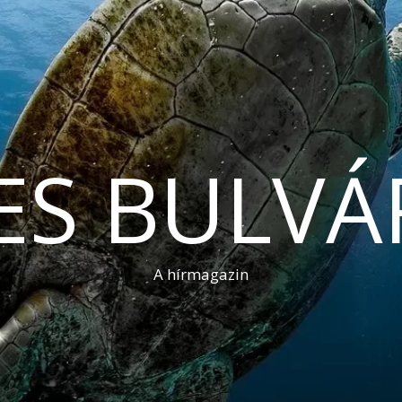
ES BULVÁ
A hírmagazin