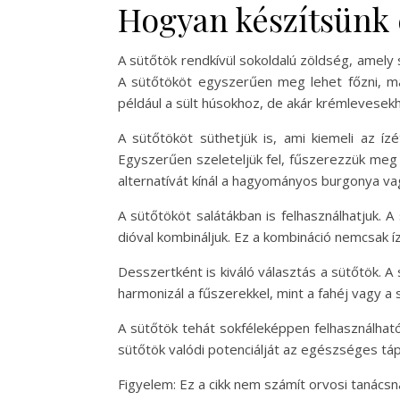
Hogyan készítsünk 
A sütőtök rendkívül sokoldalú zöldség, amel
A sütőtököt egyszerűen meg lehet főzni, maj
például a sült húsokhoz, de akár krémlevesekh
A sütőtököt süthetjük is, ami kiemeli az í
Egyszerűen szeleteljük fel, fűszerezzük meg 
alternatívát kínál a hagyományos burgonya va
A sütőtököt salátákban is felhasználhatjuk. A
dióval kombináljuk. Ez a kombináció nemcsak íz
Desszertként is kiváló választás a sütőtök. 
harmonizál a fűszerekkel, mint a fahéj vagy a
A sütőtök tehát sokféleképpen felhasználható
sütőtök valódi potenciálját az egészséges táp
Figyelem: Ez a cikk nem számít orvosi tanács