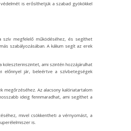
védelmét is erősíthetjük a szabad gyökökkel
 a szív megfelelő működéséhez, és segíthet
más szabályozásában. A kálium segít az erek
 koleszterinszintet, ami szintén hozzájárulhat
 előnnyel jár, beleértve a szívbetegségek
nek megőrzéséhez. Az alacsony kalóriatartalom
 hosszabb ideig fennmaradhat, ami segíthet a
éséhez, mivel csökkentheti a vérnyomást, a
uperélelmiszer is.