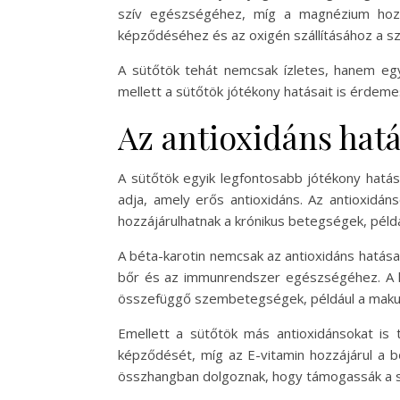
szív egészségéhez, míg a magnézium hozz
képződéséhez és az oxigén szállításához a s
A sütőtök tehát nemcsak ízletes, hanem eg
mellett a sütőtök jótékony hatásait is érdem
Az antioxidáns hat
A sütőtök egyik legfontosabb jótékony hatása
adja, amely erős antioxidáns. Az antioxidá
hozzájárulhatnak a krónikus betegségek, példá
A béta-karotin nemcsak az antioxidáns hatásai
bőr és az immunrendszer egészségéhez. A ku
összefüggő szembetegségek, például a makul
Emellett a sütőtök más antioxidánsokat is t
képződését, míg az E-vitamin hozzájárul a b
összhangban dolgoznak, hogy támogassák a 