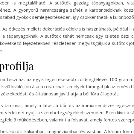
kben is megtalálható. A sütőtök gazdag tápanyagokban, vit
hez. A gyönyörű narancssárga színét a karotinoidoknak köszön
a szabad gyökök semlegesítésében, így csökkenthetik a különböző
. Az étkezés mellett dekorációs célokra is használható, például H
ai a tápanyagoknak. A sütőtök tehát nemcsak egy ízletes őszi
 következő fejezetekben részletesen megvizsgáljuk a sütőtök jót
e.
rofilja
mi teszi azt az egyik legértékesebb zöldségfélévé. 100 gramm 
n kívül kiváló forrása a rostoknak, amelyek támogatják az emészt
ékrekedést, és általánosan javíthatja a bélflóra állapotát.
-vitaminnal, amely a látás, a bőr és az immunrendszer egészség
t védelmet nyújt a szembetegségekkel szemben. Ezen kívül a süt
egfelelő működésében, valamint a folsavat, amely fontos szerepe
bek között káliumban, magnéziumban és vasban. A kálium fontos