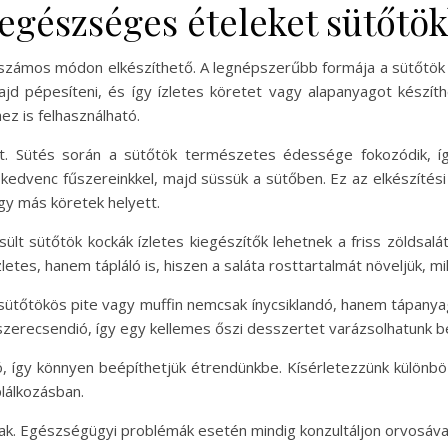
egészséges ételeket sütőtök
y számos módon elkészíthető. A legnépszerűbb formája a sütőtök 
d pépesíteni, és így ízletes köretet vagy alapanyagot készíthet
ez is felhasználható.
zét. Sütés során a sütőtök természetes édessége fokozódik, íg
kedvenc fűszereinkkel, majd süssük a sütőben. Ez az elkészítés
gy más köretek helyett.
 sült sütőtök kockák ízletes kiegészítők lehetnek a friss zöldsalá
letes, hanem tápláló is, hiszen a saláta rosttartalmát növeljük, m
A sütőtökös pite vagy muffin nemcsak ínycsiklandó, hanem tápany
 szerecsendió, így egy kellemes őszi desszertet varázsolhatunk be
, így könnyen beépíthetjük étrendünkbe. Kísérletezzünk különbö
lálkozásban.
nak. Egészségügyi problémák esetén mindig konzultáljon orvosával