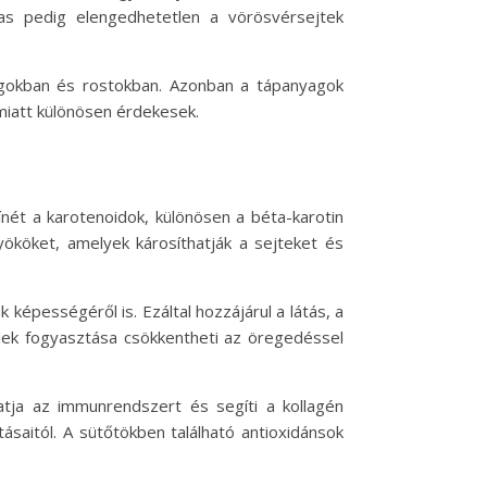
s pedig elengedhetetlen a vörösvérsejtek
agokban és rostokban. Azonban a tápanyagok
miatt különösen érdekesek.
ínét a karotenoidok, különösen a béta-karotin
ököket, amelyek károsíthatják a sejteket és
képességéről is. Ezáltal hozzájárul a látás, a
lek fogyasztása csökkentheti az öregedéssel
gatja az immunrendszert és segíti a kollagén
saitól. A sütőtökben található antioxidánsok