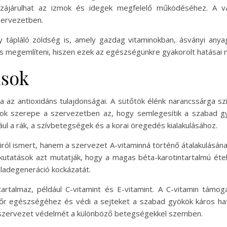
ájárulhat az izmok és idegek megfelelő működéséhez. A va
zervezetben.
y tápláló zöldség is, amely gazdag vitaminokban, ásványi any
es megemlíteni, hiszen ezek az egészségünkre gyakorolt hatásai 
ások
 az antioxidáns tulajdonságai. A sütőtök élénk narancssárga sz
nsok szerepe a szervezetben az, hogy semlegesítik a szabad gy
ul a rák, a szívbetegségek és a korai öregedés kialakulásához.
ról ismert, hanem a szervezet A-vitaminná történő átalakulásának 
tatások azt mutatják, hogy a magas béta-karotintartalmú éte
adegeneráció kockázatát.
artalmaz, például C-vitamint és E-vitamint. A C-vitamin támo
őr egészségéhez és védi a sejteket a szabad gyökök káros hatá
szervezet védelmét a különböző betegségekkel szemben.