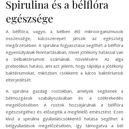
Spirulina és a bélflóra
egészsége
A bélflóra, vagyis a bélben élő mikroorganizmusok
összessége, kulcsszerepet játszik az egészség
megőrzésében. A spirulina fogyasztása segíthet a bélflóra
egyensúlyának fenntartásában, mivel jótékony hatással van
a bélbaktériumok számának növelésére. Az alga
prebiotikus hatású, ami azt jelenti, hogy táplálja a jótékony
baktériumokat, miközben csökkenti a káros baktériumok
elterjedését.
A spirulina gazdag rostokban, amelyek segítenek a
bélmozgások szabályozásában és a székrekedés
megelőzésében. A rostok hozzájárulnak a bélflóra
egészségéhez és elősegítik a megfelelő emésztést. Ezen
kívül a spirulina gyulladáscsökkentő hatása segíthet a
bélgyulladások megelőzésében, így támogatva a bél