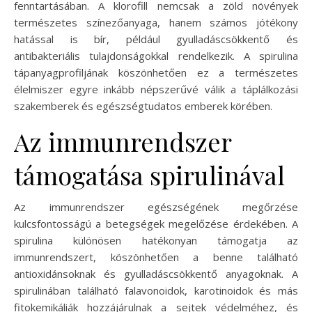
fenntartásában. A klorofill nemcsak a zöld növények
természetes színezőanyaga, hanem számos jótékony
hatással is bír, például gyulladáscsökkentő és
antibakteriális tulajdonságokkal rendelkezik. A spirulina
tápanyagprofiljának köszönhetően ez a természetes
élelmiszer egyre inkább népszerűvé válik a táplálkozási
szakemberek és egészségtudatos emberek körében.
Az immunrendszer
támogatása spirulinával
Az immunrendszer egészségének megőrzése
kulcsfontosságú a betegségek megelőzése érdekében. A
spirulina különösen hatékonyan támogatja az
immunrendszert, köszönhetően a benne található
antioxidánsoknak és gyulladáscsökkentő anyagoknak. A
spirulinában található falavonoidok, karotinoidok és más
fitokemikáliák hozzájárulnak a sejtek védelméhez, és