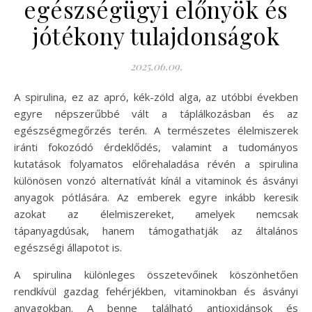
egészségügyi előnyök és
jótékony tulajdonságok
2025.06.09.
A spirulina, ez az apró, kék-zöld alga, az utóbbi években
egyre népszerűbbé vált a táplálkozásban és az
egészségmegőrzés terén. A természetes élelmiszerek
iránti fokozódó érdeklődés, valamint a tudományos
kutatások folyamatos előrehaladása révén a spirulina
különösen vonzó alternatívát kínál a vitaminok és ásványi
anyagok pótlására. Az emberek egyre inkább keresik
azokat az élelmiszereket, amelyek nemcsak
tápanyagdúsak, hanem támogathatják az általános
egészségi állapotot is.
A spirulina különleges összetevőinek köszönhetően
rendkívül gazdag fehérjékben, vitaminokban és ásványi
anyagokban. A benne található antioxidánsok és