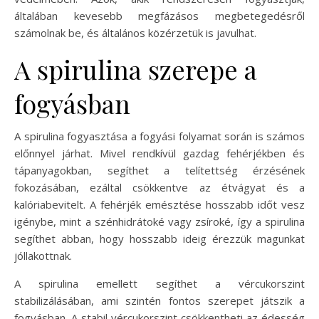
általában kevesebb megfázásos megbetegedésről
számolnak be, és általános közérzetük is javulhat.
A spirulina szerepe a
fogyásban
A spirulina fogyasztása a fogyási folyamat során is számos
előnnyel járhat. Mivel rendkívül gazdag fehérjékben és
tápanyagokban, segíthet a telítettség érzésének
fokozásában, ezáltal csökkentve az étvágyat és a
kalóriabevitelt. A fehérjék emésztése hosszabb időt vesz
igénybe, mint a szénhidrátoké vagy zsíroké, így a spirulina
segíthet abban, hogy hosszabb ideig érezzük magunkat
jóllakottnak.
A spirulina emellett segíthet a vércukorszint
stabilizálásában, ami szintén fontos szerepet játszik a
fogyásban. A stabil vércukorszint csökkentheti az édesség