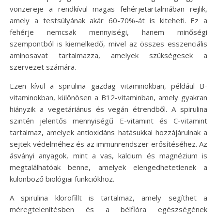
vonzereje a rendkívül magas fehérjetartalmában rejlik,
amely a testsúlyának akár 60-70%-át is kiteheti. Ez a
fehérje nemcsak mennyiségi, hanem minőségi
szempontból is kiemelkedő, mivel az összes esszenciális
aminosavat tartalmazza, amelyek szükségesek a
szervezet számára.
Ezen kívül a spirulina gazdag vitaminokban, például B-
vitaminokban, különösen a B12-vitaminban, amely gyakran
hiányzik a vegetáriánus és vegán étrendből. A spirulina
szintén jelentős mennyiségű E-vitamint és C-vitamint
tartalmaz, amelyek antioxidáns hatásukkal hozzájárulnak a
sejtek védelméhez és az immunrendszer erősítéséhez. Az
ásványi anyagok, mint a vas, kalcium és magnézium is
megtalálhatóak benne, amelyek elengedhetetlenek a
különböző biológiai funkciókhoz.
A spirulina klorofillt is tartalmaz, amely segíthet a
méregtelenítésben és a bélflóra egészségének