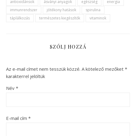
antioxidánsok
ásványi anyagok
egészség
energia
immunrendszer
jótékony hatások
spirulina
táplálkozás
természetes kiegészítők
vitaminok
SZÓLJ HOZZÁ
Az e-mail címet nem tesszük közzé.
A kötelező mezőket
*
karakterrel jelöltük
Név
*
E-mail cím
*