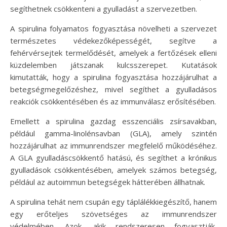
segíthetnek csökkenteni a gyulladást a szervezetben.
A spirulina folyamatos fogyasztása növelheti a szervezet
természetes védekezőképességét, segítve a
fehérvérsejtek termelődését, amelyek a fertőzések elleni
küzdelemben játszanak kulcsszerepet. Kutatások
kimutatták, hogy a spirulina fogyasztása hozzájárulhat a
betegségmegelőzéshez, mivel segíthet a gyulladásos
reakciók csökkentésében és az immunválasz erősítésében.
Emellett a spirulina gazdag esszenciális zsírsavakban,
például gamma-linolénsavban (GLA), amely szintén
hozzájárulhat az immunrendszer megfelelő működéséhez.
A GLA gyulladáscsökkentő hatású, és segíthet a krónikus
gyulladások csökkentésében, amelyek számos betegség,
például az autoimmun betegségek hátterében állhatnak.
A spirulina tehát nem csupán egy táplálékkiegészítő, hanem
egy erőteljes szövetséges az immunrendszer
védelmében. Azok, akik rendszeresen fogyasztják,