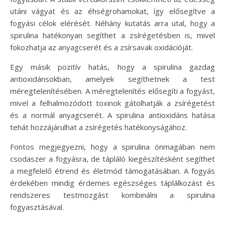
utáni vágyat és az éhségrohamokat, így elősegítve a
fogyási célok elérését. Néhány kutatás arra utal, hogy a
spirulina hatékonyan segíthet a zsírégetésben is, mivel
fokozhatja az anyagcserét és a zsírsavak oxidációját.
Egy másik pozitív hatás, hogy a spirulina gazdag
antioxidánsokban, amelyek segíthetnek a test
méregtelenítésében. A méregtelenítés elősegíti a fogyást,
mivel a felhalmozódott toxinok gátolhatják a zsírégetést
és a normál anyagcserét. A spirulina antioxidáns hatása
tehát hozzájárulhat a zsírégetés hatékonyságához.
Fontos megjegyezni, hogy a spirulina önmagában nem
csodaszer a fogyásra, de tápláló kiegészítésként segíthet
a megfelelő étrend és életmód támogatásában. A fogyás
érdekében mindig érdemes egészséges táplálkozást és
rendszeres testmozgást kombinálni a spirulina
fogyasztásával.