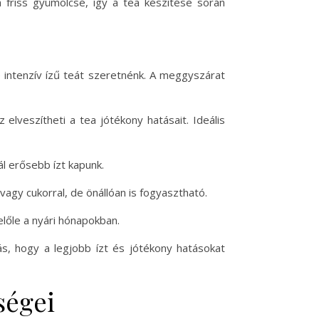
 friss gyümölcsé, így a tea készítése során
 intenzív ízű teát szeretnénk. A meggyszárat
z elveszítheti a tea jótékony hatásait. Ideális
ál erősebb ízt kapunk.
 vagy cukorral, de önállóan is fogyasztható.
előle a nyári hónapokban.
ás, hogy a legjobb ízt és jótékony hatásokat
ségei