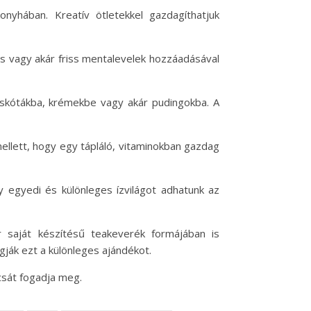
yhában. Kreatív ötletekkel gazdagíthatjuk
cs vagy akár friss mentalevelek hozzáadásával
iskótákba, krémekbe vagy akár pudingokba. A
llett, hogy egy tápláló, vitaminokban gazdag
y egyedi és különleges ízvilágot adhatunk az
 saját készítésű teakeverék formájában is
gják ezt a különleges ajándékot.
csát fogadja meg.