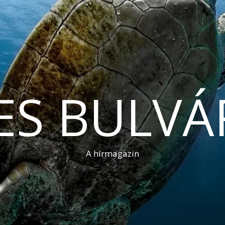
ES BULVÁ
A hírmagazin