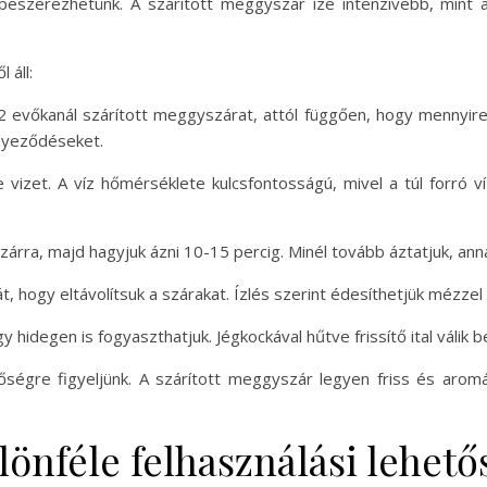
eszerezhetünk. A szárított meggyszár íze intenzívebb, mint a
 áll:
 evőkanál szárított meggyszárat, attól függően, hogy mennyire
nnyeződéseket.
e vizet. A víz hőmérséklete kulcsfontosságú, mivel a túl forró ví
zárra, majd hagyjuk ázni 10-15 percig. Minél tovább áztatjuk, ann
t, hogy eltávolítsuk a szárakat. Ízlés szerint édesíthetjük mézzel
hidegen is fogyaszthatjuk. Jégkockával hűtve frissítő ital válik b
ségre figyeljünk. A szárított meggyszár legyen friss és arom
önféle felhasználási lehető