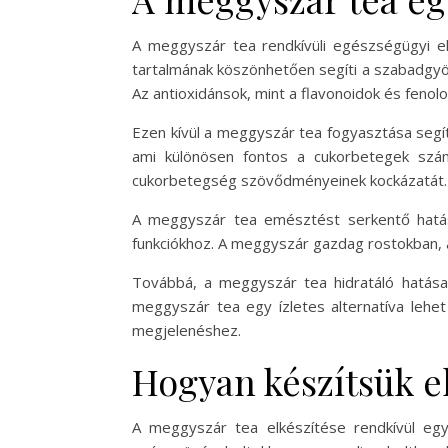
A meggyszár tea rendkívüli egészségügyi el
tartalmának köszönhetően segíti a szabadgyö
Az antioxidánsok, mint a flavonoidok és feno
Ezen kívül a meggyszár tea fogyasztása segít
ami különösen fontos a cukorbetegek számá
cukorbetegség szövődményeinek kockázatát.
A meggyszár tea emésztést serkentő hatássa
funkciókhoz. A meggyszár gazdag rostokban, a
Továbbá, a meggyszár tea hidratáló hatása
meggyszár tea egy ízletes alternatíva lehet a
megjelenéshez.
Hogyan készítsük e
A meggyszár tea elkészítése rendkívül egy