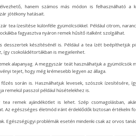
élvezhető, hanem számos más módon is felhasználható a kon
ár jótékony hatásait.
ár tea ízesítése különféle gyümölcsökkel. Például citrom, naran
égkockákba fagyasztva nyáron remek hűsítő italként szolgálhat.
desszertek készítésénél is. Például a tea ízét beépíthetjük p
z, így csokoládétortákban is megjelenhet.
mek alapanyag. A meggyszár teát használhatjuk a gyümölcsök me
övényi tejet, hogy még krémesebb legyen az állaga.
zés során is. Használhatjuk levesek, szószok ízesítésére, íg
a remekül passzol például húsételekhez is.
tea remek ajándékötlet is lehet. Szép csomagolásban, akár
t. Az egészséges életmód iránt érdeklődők biztosan értékelni fo
nak. Egészségügyi problémák esetén mindenki csak az orvos taná