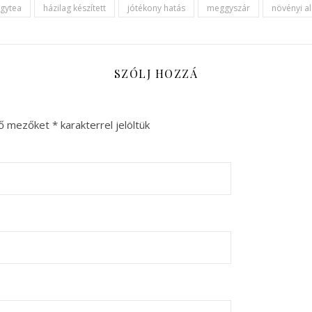
gytea
házilag készített
jótékony hatás
meggyszár
növényi a
SZÓLJ HOZZÁ
ző mezőket
*
karakterrel jelöltük