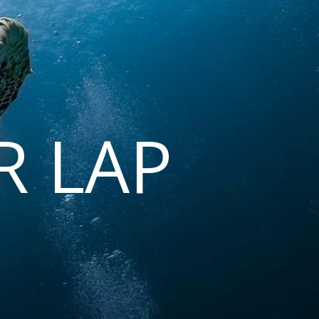
R LAP