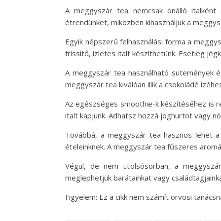
A meggyszár tea nemcsak önálló italként 
étrendünket, miközben kihasználjuk a meggysz
Egyik népszerű felhasználási forma a meggysz
frissítő, ízletes italt készíthetünk. Esetleg j
A meggyszár tea használható sütemények és 
meggyszár tea kiválóan illik a csokoládé ízéhe
Az egészséges smoothie-k készítéséhez is re
italt kapjunk. Adhatsz hozzá joghurtot vagy n
Továbbá, a meggyszár tea hasznos lehet a fő
ételeinknek. A meggyszár tea fűszeres aromáj
Végül, de nem utolsósorban, a meggyszár 
meglephetjük barátainkat vagy családtagjainka
Figyelem: Ez a cikk nem számít orvosi tanács