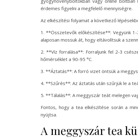
gyógynövényboltokban vagy online boltban b
érdemes figyelni a megfelelő mennyiségre.
Az elkészítési folyamat a következő lépésekből
1. **Összetevők előkészítése**: Vegyünk 1-2
alaposan mossuk át, hogy eltávolítsuk a sze
2. **Víz forralása**: Forraljunk fel 2-3 csész
hőmérséklet a 90-95 °C.
3. **Áztatás**: A forró vizet öntsük a meggys
4. **Szűrés**: Az áztatás után szűrjük le a teá
5. **Tálalás**: A meggyszár teát melegen vagy 
Fontos, hogy a tea elkészítése során a minő
nyújtsa.
A meggyszár tea kül