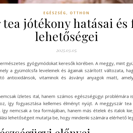
,
EGÉSZSÉG
OTTHON
tea jótékony hatásai és 
lehetőségei
2025.03.05.
természetes gyógymódokat keresők körében. A meggy, mint gyü
mely a gyümölcsfa leveleinek és ágainak szárított változata, 
tó antioxidánsok, vitaminok és ásványi anyagok miatt, amel
emcsak ízletes ital, hanem számos egészségügyi problémára is
oz, így fogyasztása kellemes élményt nyújt. A meggyszár tea
így nemcsak a tea formájában, hanem más ételek és italok kiegés
álási lehetőségeit mutatja be, hogy mindenki számára elérhető l
észségügyi előnyei