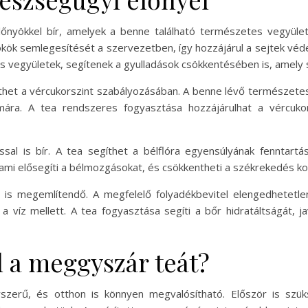
őnyökkel bír, amelyek a benne található természetes vegyüle
kök semlegesítését a szervezetben, így hozzájárul a sejtek v
los vegyületek, segítenek a gyulladások csökkentésében is, amely
het a vércukorszint szabályozásában. A benne lévő természetes 
ra. A tea rendszeres fogyasztása hozzájárulhat a vércukorsz
l is bír. A tea segíthet a bélflóra egyensúlyának fenntartá
mi elősegíti a bélmozgásokat, és csökkentheti a székrekedés ko
 is megemlítendő. A megfelelő folyadékbevitel elengedhetetl
 víz mellett. A tea fogyasztása segíti a bőr hidratáltságát, jav
l a meggyszár teát?
szerű, és otthon is könnyen megvalósítható. Először is szü