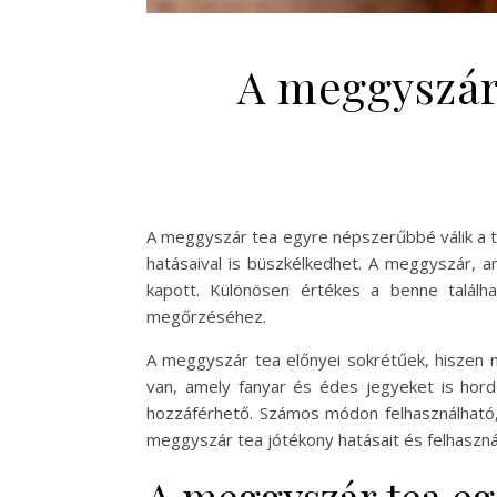
A meggyszár 
A meggyszár tea egyre népszerűbbé válik a 
hatásaival is büszkélkedhet. A meggyszár, a
kapott. Különösen értékes a benne találha
megőrzéséhez.
A meggyszár tea előnyei sokrétűek, hiszen n
van, amely fanyar és édes jegyeket is hord
hozzáférhető. Számos módon felhasználható, 
meggyszár tea jótékony hatásait és felhaszn
A meggyszár tea eg