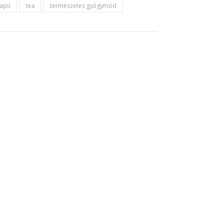
lapú
tea
természetes gyógymód