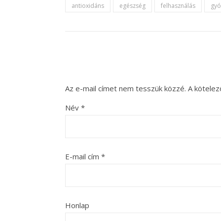
antioxidáns
egészség
felhasználás
gyó
Az e-mail címet nem tesszük közzé.
A kötele
Név
*
E-mail cím
*
Honlap