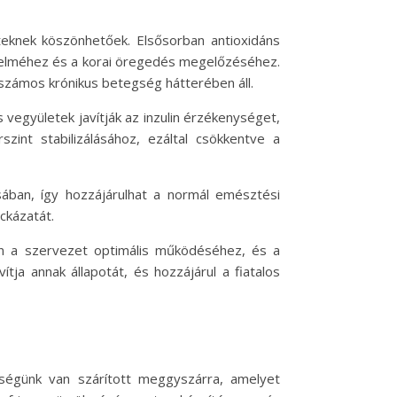
teknek köszönhetőek. Elsősorban antioxidáns
édelméhez és a korai öregedés megelőzéséhez.
 számos krónikus betegség hátterében áll.
vegyületek javítják az inzulin érzékenységet,
int stabilizálásához, ezáltal csökkentve a
sában, így hozzájárulhat a normál emésztési
ckázatát.
en a szervezet optimális működéséhez, és a
ítja annak állapotát, és hozzájárul a fiatalos
kségünk van szárított meggyszárra, amelyet