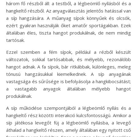
három fő részből áll: a testből, a légbeömlő nyílásból és a
hangkeltő részből. Az anyagválasztás jelentős hatással van
a síp hangzására. A műanyag sípok könnyűek és olcsók,
ezért gyakran használják őket amatőr sportágakban. Ezek
általában éles, tiszta hangot produkálnak, de nem mindig
tartósak.
Ezzel szemben a fém sípok, például a rézből készült
változatok, sokkal tartósabbak, és mélyebb, rezonálóbb
hangot adnak. A fa sípok, bár ritkábbak, különleges, meleg
tónusú hangzásukkal kiemelkednek. A síp anyagának
vastagsága és sűrűsége is befolyásolja a hangkibocsátást;
a vastagabb anyagok általában mélyebb hangot
produkálnak.
A síp működése szempontjából a légbeömlő nyílás és a
hangkeltő rész közötti interakció kulcsfontosságú. Amikor a
síp játékosa levegőt fúj a légbeömlő nyílásba, a levegő
áthalad a hangkeltő részen, amely általában egy nyitott cső