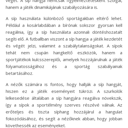
végét. A síp hangja nemcsak figyelmeztetésként szolgál,
hanem a játék dinamikájának szabályozására is.
A síp használata különböző sportágakban eltérő lehet.
Például a kosárlabdában a bírónak sokszor gyorsan kell
reagálnia, így a síp használata azonnali döntéshozatalt
segíti elő. A futballban viszont a síp hangja a játék kezdetét
és végét jelzi, valamint a szabálytalanságokat. A sípok
tehát nem csupán hangkeltő eszközök, hanem a
sportjátékok kulcsszereplői, amelyek hozzájárulnak a játék
folyamatosságához és a sportág szabályainak
betartásához.
A nézők számára is fontos, hogy hallják a síp hangját,
hiszen ez a játék eseményeit tükrözi. A szurkolók
lelkesedése általában a síp hangjára reagálva növekszik,
így a sípok a sportélmény szerves részévé válnak. Az
erőteljes és tiszta síphang hozzájárul a hangulat
fokozódásához, és segít a nézőknek abban, hogy jobban
követhessék az eseményeket.