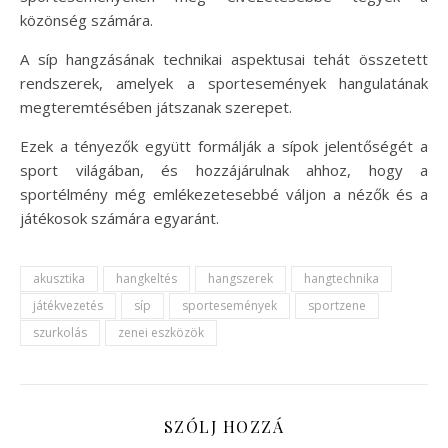
közönség számára.
A síp hangzásának technikai aspektusai tehát összetett
rendszerek, amelyek a sportesemények hangulatának
megteremtésében játszanak szerepet.
Ezek a tényezők együtt formálják a sípok jelentőségét a
sport világában, és hozzájárulnak ahhoz, hogy a
sportélmény még emlékezetesebbé váljon a nézők és a
játékosok számára egyaránt.
akusztika
hangkeltés
hangszerek
hangtechnika
játékvezetés
síp
sportesemények
sportzene
szurkolás
zenei eszközök
SZÓLJ HOZZÁ