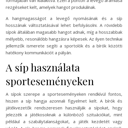
formájában van kialakítva. Ezen a ponton a levegő áramlása
rezgéseket kelt, amelyek hangot produkálnak.
A hangmagasságot a levegő nyomásának és a síp
hosszának változtatásával lehet befolyásolni. A rövidebb
sípok általában magasabb hangot adnak, míg a hosszabbak
mélyebb, resonálóbb hangzásra képesek. Az ilyen technikai
jellemzők ismerete segíti a sportolók és a bírók közötti
hatékony kommunikációt a pályán.
A síp használata
sporteseményeken
A sípok szerepe a sporteseményeken rendkívül fontos,
hiszen a síp hangja azonnali figyelmet kelt. A bírók és
játékvezetők rendszeresen használják a sípokat, hogy
jelezzék a játékosoknak a különböző szituációkat, mint
például a szabálytalanságokat, a játék kezdetét vagy