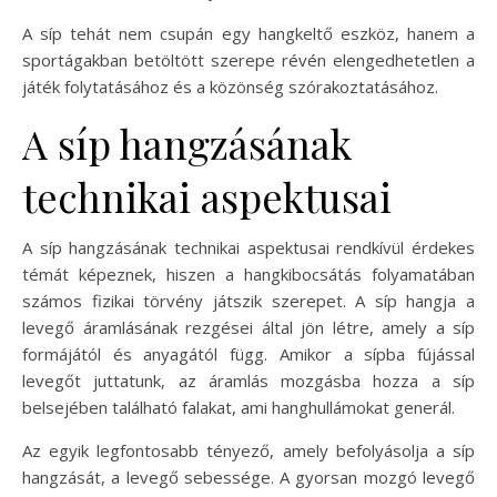
A síp tehát nem csupán egy hangkeltő eszköz, hanem a
sportágakban betöltött szerepe révén elengedhetetlen a
játék folytatásához és a közönség szórakoztatásához.
A síp hangzásának
technikai aspektusai
A síp hangzásának technikai aspektusai rendkívül érdekes
témát képeznek, hiszen a hangkibocsátás folyamatában
számos fizikai törvény játszik szerepet. A síp hangja a
levegő áramlásának rezgései által jön létre, amely a síp
formájától és anyagától függ. Amikor a sípba fújással
levegőt juttatunk, az áramlás mozgásba hozza a síp
belsejében található falakat, ami hanghullámokat generál.
Az egyik legfontosabb tényező, amely befolyásolja a síp
hangzását, a levegő sebessége. A gyorsan mozgó levegő