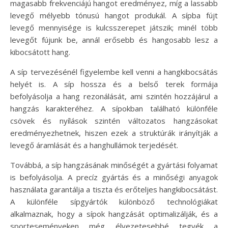
magasabb frekvenciájú hangot eredményez, míg a lassabb
levegő mélyebb tónusú hangot produkál. A sípba fújt
levegő mennyisége is kulcsszerepet játszik; minél több
levegőt fújunk be, annál erősebb és hangosabb lesz a
kibocsátott hang.
A síp tervezésénél figyelembe kell venni a hangkibocsátás
helyét is. A síp hossza és a belső terek formája
befolyásolja a hang rezonálását, ami szintén hozzájárul a
hangzás karakteréhez. A sípokban található különféle
csövek és nyílások szintén változatos hangzásokat
eredményezhetnek, hiszen ezek a struktúrák irányítják a
levegő áramlását és a hanghullámok terjedését.
Továbbá, a síp hangzásának minőségét a gyártási folyamat
is befolyásolja. A precíz gyártás és a minőségi anyagok
használata garantálja a tiszta és erőteljes hangkibocsátást.
A különféle sípgyártók különböző technológiákat
alkalmaznak, hogy a sípok hangzását optimalizálják, és a
sporteseményeken még élvezetesebbé tegyék a