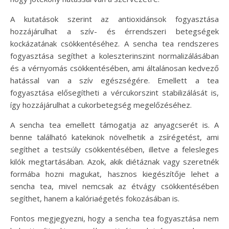
A kutatások szerint az antioxidánsok fogyasztása
hozzájárulhat a szív- és érrendszeri betegségek
kockázatának csökkentéséhez. A sencha tea rendszeres
fogyasztása segíthet a koleszterinszint normalizálásában
és a vérnyomás csökkentésében, ami általánosan kedvező
hatással van a szív egészségére. Emellett a tea
fogyasztása elősegítheti a vércukorszint stabilizálását is,
így hozzájárulhat a cukorbetegség megelőzéséhez.
A sencha tea emellett támogatja az anyagcserét is. A
benne található katekinok növelhetik a zsírégetést, ami
segíthet a testsúly csökkentésében, illetve a felesleges
kilók megtartásában. Azok, akik diétáznak vagy szeretnék
formába hozni magukat, hasznos kiegészítője lehet a
sencha tea, mivel nemcsak az étvágy csökkentésében
segíthet, hanem a kalóriaégetés fokozásában is.
Fontos megjegyezni, hogy a sencha tea fogyasztása nem