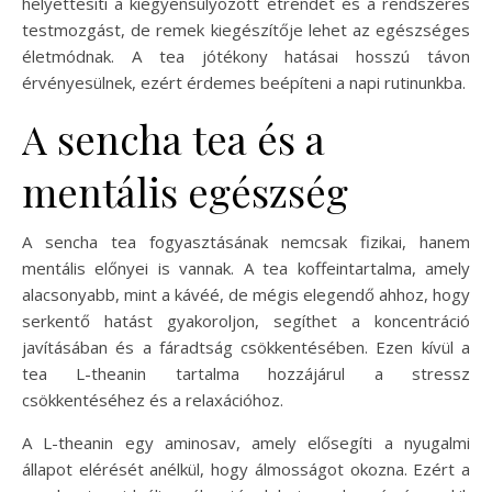
helyettesíti a kiegyensúlyozott étrendet és a rendszeres
testmozgást, de remek kiegészítője lehet az egészséges
életmódnak. A tea jótékony hatásai hosszú távon
érvényesülnek, ezért érdemes beépíteni a napi rutinunkba.
A sencha tea és a
mentális egészség
A sencha tea fogyasztásának nemcsak fizikai, hanem
mentális előnyei is vannak. A tea koffeintartalma, amely
alacsonyabb, mint a kávéé, de mégis elegendő ahhoz, hogy
serkentő hatást gyakoroljon, segíthet a koncentráció
javításában és a fáradtság csökkentésében. Ezen kívül a
tea L-theanin tartalma hozzájárul a stressz
csökkentéséhez és a relaxációhoz.
A L-theanin egy aminosav, amely elősegíti a nyugalmi
állapot elérését anélkül, hogy álmosságot okozna. Ezért a