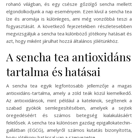
rohanó világban, és egy csésze gőzölgő sencha mellett
elgondolkodjunk a nap eseményein. Ezen kívül a sencha tea
íze és aromája is különleges, ami még vonzóbbá teszi a
fogyasztását. A következő fejezetekben részletesebben
megvizsgáljuk a sencha tea különböző jótékony hatásait és
azt, hogy miként járulhat hozzá általános jólétünkhöz.
A sencha tea antioxidáns
tartalma és hatásai
A sencha tea egyik legfontosabb jellemzője a magas
antioxidáns-tartalma, amely a zöld teák közül kiemelkedő.
Az antioxidánsok, mint például a katekinok, segítenek a
szabad gyökök semlegesítésében, amelyek a sejtek
öregedéséért és számos betegség kialakulásáért
felelősek. A sencha tea különösen gazdag epigallokatechin-
gallátban (EGCG), amelyről számos kutatás bizonyította,
hogy jótékony hatással van a szervezetre.