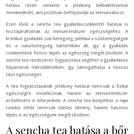
hatása révén serkenti a jótékony bélbaktériumok
növekedését, ami pozitívan befolyásolja az immunválaszt.
Ezen kívül a sencha tea gyulladáscsökkentő hatásai is
hozzájárulhatnak az immunrendszer egészségéhez. A
krónikus gyulladás sok betegség, például a szívbetegségek
és a cukorbetegség hátterében áll, így a gyulladás
csökkentése fontos lépés az egészség megőrzésében. A
sencha tea rendszeres fogyasztása segíthet a gyulladásos
folyamatok mérséklésében, így támogathatja a hosszú
távú egészséget.
A tea fogyasztásának jótékony hatásai nemcsak a fizikai
egészségre vonatkoznak, hanem az immunrendszer
erősítésére is kiterjednek. A sencha tea beépítése a napi
rutinba tehát nemcsak ízletes élmény, hanem hasznos
lépés is az egészségünk megőrzésében.
A sencha tea hatása a bőr