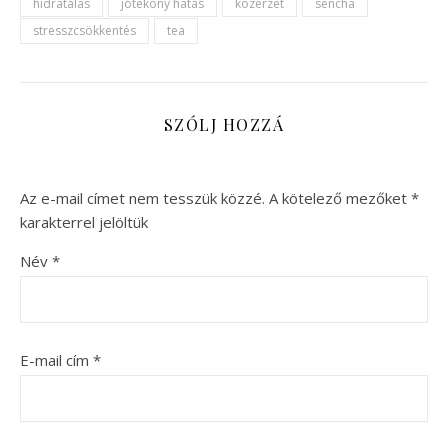
hidratálás
jótékony hatás
közérzet
sencha
stresszcsökkentés
tea
SZÓLJ HOZZÁ
Az e-mail címet nem tesszük közzé.
A kötelező mezőket
*
karakterrel jelöltük
Név
*
E-mail cím
*