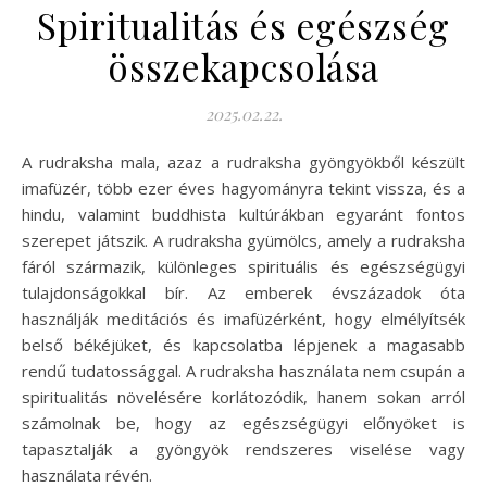
Spiritualitás és egészség
összekapcsolása
2025.02.22.
A rudraksha mala, azaz a rudraksha gyöngyökből készült
imafüzér, több ezer éves hagyományra tekint vissza, és a
hindu, valamint buddhista kultúrákban egyaránt fontos
szerepet játszik. A rudraksha gyümölcs, amely a rudraksha
fáról származik, különleges spirituális és egészségügyi
tulajdonságokkal bír. Az emberek évszázadok óta
használják meditációs és imafüzérként, hogy elmélyítsék
belső békéjüket, és kapcsolatba lépjenek a magasabb
rendű tudatossággal. A rudraksha használata nem csupán a
spiritualitás növelésére korlátozódik, hanem sokan arról
számolnak be, hogy az egészségügyi előnyöket is
tapasztalják a gyöngyök rendszeres viselése vagy
használata révén.