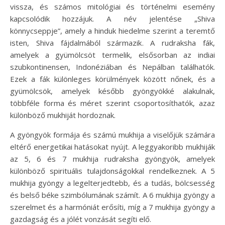
vissza, és számos mitológiai és történelmi esemény
kapcsolódik hozzájuk. A név jelentése „Shiva
könnycseppje”, amely a hinduk hiedelme szerint a teremtő
isten, Shiva fájdalmából származik. A rudraksha fák,
amelyek a gyümölcsöt termelik, elsősorban az indiai
szubkontinensen, Indonéziában és Nepálban találhatók.
Ezek a fák különleges körülmények között nőnek, és a
gyümölcsök, amelyek később gyöngyökké alakulnak,
többféle forma és méret szerint csoportosíthatók, azaz
különböző mukhiját hordoznak.
A gyöngyök formája és számú mukhija a viselőjük számára
eltérő energetikai hatásokat nyújt. A leggyakoribb mukhiják
az 5, 6 és 7 mukhija rudraksha gyöngyök, amelyek
különböző spirituális tulajdonságokkal rendelkeznek. A 5
mukhija gyöngy a legelterjedtebb, és a tudás, bölcsesség
és belső béke szimbólumának számít. A 6 mukhija gyöngy a
szerelmet és a harmóniát erősíti, míg a 7 mukhija gyöngy a
gazdagság és a jólét vonzását segíti elő.