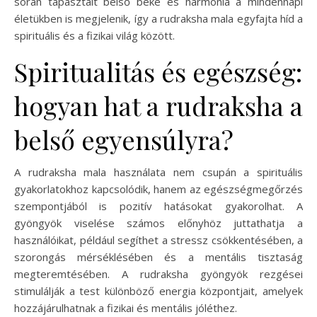
során tapasztalt belső béke és harmónia a mindennapi
életükben is megjelenik, így a rudraksha mala egyfajta híd a
spirituális és a fizikai világ között.
Spiritualitás és egészség:
hogyan hat a rudraksha a
belső egyensúlyra?
A rudraksha mala használata nem csupán a spirituális
gyakorlatokhoz kapcsolódik, hanem az egészségmegőrzés
szempontjából is pozitív hatásokat gyakorolhat. A
gyöngyök viselése számos előnyhöz juttathatja a
használóikat, például segíthet a stressz csökkentésében, a
szorongás mérséklésében és a mentális tisztaság
megteremtésében. A rudraksha gyöngyök rezgései
stimulálják a test különböző energia központjait, amelyek
hozzájárulhatnak a fizikai és mentális jóléthez.