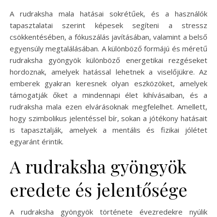
A rudraksha mala hatásai sokrétűek, és a használók
tapasztalatai szerint képesek segíteni a stressz
csökkentésében, a fókuszálás javításában, valamint a belső
egyensúly megtalálásában. A különböző formájú és méretű
rudraksha gyöngyök különböző energetikai rezgéseket
hordoznak, amelyek hatással lehetnek a viselőjükre. Az
emberek gyakran keresnek olyan eszközöket, amelyek
támogatják őket a mindennapi élet kihívásaiban, és a
rudraksha mala ezen elvárásoknak megfelelhet. Amellett,
hogy szimbolikus jelentéssel bír, sokan a jótékony hatásait
is tapasztalják, amelyek a mentális és fizikai jólétet
egyaránt érintik.
A rudraksha gyöngyök
eredete és jelentősége
A rudraksha gyöngyök története évezredekre nyúlik