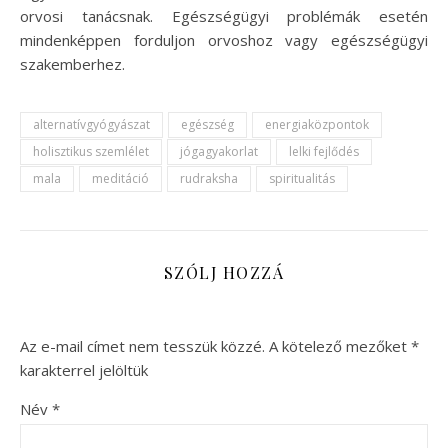
orvosi tanácsnak. Egészségügyi problémák esetén
mindenképpen forduljon orvoshoz vagy egészségügyi
szakemberhez.
alternatívgyógyászat
egészség
energiaközpontok
holisztikus szemlélet
jógagyakorlat
lelki fejlődés
mala
meditáció
rudraksha
spiritualitás
SZÓLJ HOZZÁ
Az e-mail címet nem tesszük közzé.
A kötelező mezőket
*
karakterrel jelöltük
Név
*