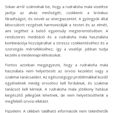
Sokan arról számolnak be, hogy a rudraksha mala viselése
javítja az alvás minőségét, csökkenti a krónikus
fáradtságot, és növeli az energiaszintet. A gyöngyök által
kibocsátott rezgések harmonizálják a testet és az elmét,
ami segíthet a belső egyensúly megteremtésében. A
rendszeres meditáció és a rudraksha mala használata
kombinációja hozzájárulhat a stressz csökkentéséhez és a
szorongás mérsékléséhez, így a viselője jobban tudja
kezelni a mindennapi kihívásokat.
Fontos azonban megjegyezni, hogy a rudraksha mala
használata nem helyettesíti az orvosi kezelést vagy a
szakmai tanácsadást. Az egészségügyi problémákkal küzdő
egyéneknek mindig orvoshoz kell fordulniuk, és szakmai
tanácsot kell kérniük. A rudraksha mala jótékony hatásai
kiegészítő jellegűek lehetnek, de nem helyettesíthetik a
megfelelő orvosi ellátást.
Figyelem: A cikkben található információk nem tekinthetők