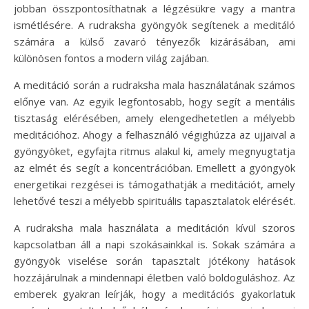
jobban összpontosíthatnak a légzésükre vagy a mantra
ismétlésére. A rudraksha gyöngyök segítenek a meditáló
számára a külső zavaró tényezők kizárásában, ami
különösen fontos a modern világ zajában.
A meditáció során a rudraksha mala használatának számos
előnye van. Az egyik legfontosabb, hogy segít a mentális
tisztaság elérésében, amely elengedhetetlen a mélyebb
meditációhoz. Ahogy a felhasználó végighúzza az ujjaival a
gyöngyöket, egyfajta ritmus alakul ki, amely megnyugtatja
az elmét és segít a koncentrációban. Emellett a gyöngyök
energetikai rezgései is támogathatják a meditációt, amely
lehetővé teszi a mélyebb spirituális tapasztalatok elérését.
A rudraksha mala használata a meditáción kívül szoros
kapcsolatban áll a napi szokásainkkal is. Sokak számára a
gyöngyök viselése során tapasztalt jótékony hatások
hozzájárulnak a mindennapi életben való boldoguláshoz. Az
emberek gyakran leírják, hogy a meditációs gyakorlatuk