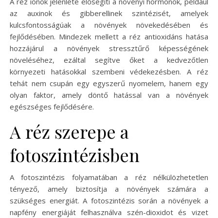
A réz ionok jelenléte elősegíti a növényi hormonok, például
az auxinok és gibberellinek szintézisét, amelyek
kulcsfontosságúak a növények növekedésében és
fejlődésében. Mindezek mellett a réz antioxidáns hatása
hozzájárul a növények stressztűrő képességének
növeléséhez, ezáltal segítve őket a kedvezőtlen
környezeti hatásokkal szembeni védekezésben. A réz
tehát nem csupán egy egyszerű nyomelem, hanem egy
olyan faktor, amely döntő hatással van a növények
egészséges fejlődésére.
A réz szerepe a
fotoszintézisben
A fotoszintézis folyamatában a réz nélkülözhetetlen
tényező, amely biztosítja a növények számára a
szükséges energiát. A fotoszintézis során a növények a
napfény energiáját felhasználva szén-dioxidot és vizet