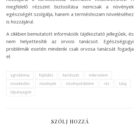
megfelelő rézszint biztosítása nemcsak a növények
egészségét szolgálja, hanem a terméshozam növeléséhez
is hozzájárul.
A cikkben bemutatott információk tájékoztató jellegűek, és
nem helyettesítik az orvosi tanácsot. Egészségügyi
problémák esetén mindenki csak orvosa tanácsát fogadja
el.
agrokémia
fejlődés
kertészet
mikroelem
növekedés
növények
növényvédelem
réz
talaj
tápanyagok
SZÓLJ HOZZÁ