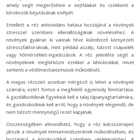
amely segít megerősíteni a sejtfalakat és csökkenti a
kórokozók bejutásának esélyét.
Emellett a réz antioxidáns hatása hozzájárul a növények
stresszel szembeni ellenállóságának növeléséhez. A
növények gyakran ki vannak téve különböző környezeti
stresszfaktoroknak, mint például aszály, túlzott csapadék
vagy hőmérséklet-ingadozások. A réz jelenléte segít a
növényeknek megbirkózni ezekkel a kihívásokkal, mivel
serkenti a védőmechanizmusok működését.
A magas rézszint azonban mérgező is lehet a növények
számára, ezért fontos a megfelelő egyensúly fenntartása.
A gazdálkodóknak figyelniük kell a talaj tápanyagtartalmára,
és gondoskodniuk kell arról, hogy a növények elegendő, de
nem túlzott mennyiségű rezet kapjanak.
Összességében elmondható, hogy a réz kulcsszerepet
játszik a növények immunrendszerének működésében, és
hozzájárul a kórokozókkal szembeni védekezéshez. A