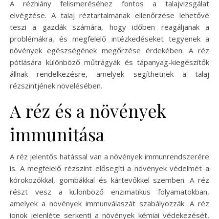
A rézhiány felismeréséhez fontos a talajvizsgálat
elvégzése. A talaj réztartalmának ellenőrzése lehetővé
teszi a gazdák számára, hogy időben reagáljanak a
problémákra, és megfelelő intézkedéseket tegyenek a
növények egészségének megőrzése érdekében. A réz
pótlására különböző műtrágyák és tápanyag-kiegészítők
állnak rendelkezésre, amelyek segíthetnek a talaj
rézszintjének növelésében.
A réz és a növények
immunitása
A réz jelentős hatással van a növények immunrendszerére
is. A megfelelő rézszint elősegíti a növények védelmét a
kórokozókkal, gombákkal és kártevőkkel szemben. A réz
részt vesz a különböző enzimatikus folyamatokban,
amelyek a növények immunválaszát szabályozzák. A réz
ionok jelenléte serkenti a növények kémiai védekezését,