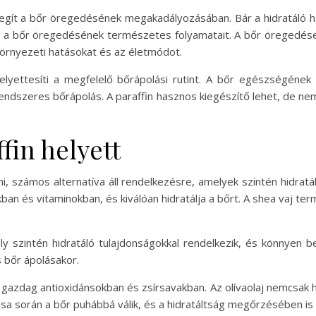
segít a bőr öregedésének megakadályozásában. Bár a hidratáló h
i a bőr öregedésének természetes folyamatait. A bőr öregedé
 környezeti hatásokat és az életmódot.
elyettesíti a megfelelő bőrápolási rutint. A bőr egészségéne
rendszeres bőrápolás. A paraffin hasznos kiegészítő lehet, de n
fin helyett
ni, számos alternatíva áll rendelkezésre, amelyek szintén hidra
ban és vitaminokban, és kiválóan hidratálja a bőrt. A shea vaj te
y szintén hidratáló tulajdonságokkal rendelkezik, és könnyen bes
s bőr ápolásakor.
ly gazdag antioxidánsokban és zsírsavakban. Az olívaolaj nemcsak 
zása során a bőr puhábbá válik, és a hidratáltság megőrzésében is 