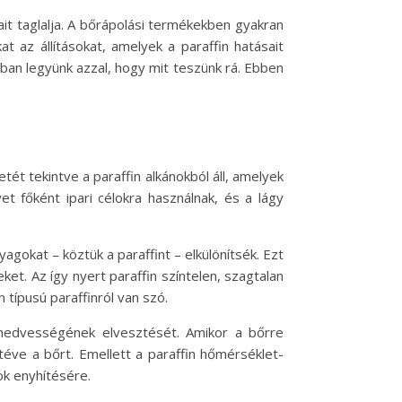
ait taglalja. A bőrápolási termékekben gyakran
t az állításokat, amelyek a paraffin hatásait
ában legyünk azzal, hogy mit teszünk rá. Ebben
ét tekintve a paraffin alkánokból áll, amelyek
et főként ipari célokra használnak, és a lágy
agokat – köztük a paraffint – elkülönítsék. Ezt
et. Az így nyert paraffin színtelen, szagtalan
 típusú paraffinról van szó.
nedvességének elvesztését. Amikor a bőrre
téve a bőrt. Emellett a paraffin hőmérséklet-
ok enyhítésére.