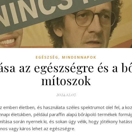
,
EGÉSZSÉG
MINDENNAPOK
ása az egészségre és a b
mítoszok
2024.12.07.
z emberi életben, és használata széles spektrumot ölel fel, a koz
napi életükben, például paraffin alapú bőrápoló termékek formájá
mítása során nyernek ki, és sokan úgy vélik, hogy jótékony hatá
sznos vagy káros lehet az egészségre.