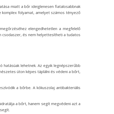
atása miatt a bőr ideiglenesen fiatalosabbnak
se komplex folyamat, amelyet számos tényező
k megőrzéséhez elengedhetetlen a megfelelő
em csodaszer, és nem helyettesítheti a tudatos
táló hatásúak lehetnek. Az egyik legnépszerűbb
rmészetes úton képes táplálni és védeni a bőrt,
zívódik a bőrbe. A kókuszolaj antibakteriális
hidratálja a bőrt, hanem segít megvédeni azt a
segít.