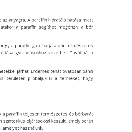
az anyagra. A paraffin hidratáló hatása miatt
atakor a paraffin segíthet megőrizni a bőr
hogy a paraffin gátolhatja a bőr természetes
áródása gyulladásokhoz vezethet. Továbbá, a
tünetekkel járhat. Érdemes tehát óvatosan bánni
kis területen próbáljuk ki a terméket, hogy
gy a paraffin teljesen természetes és bőrbarát
szintetikus eljárásokkal készült, amely során
, amelyet használunk.