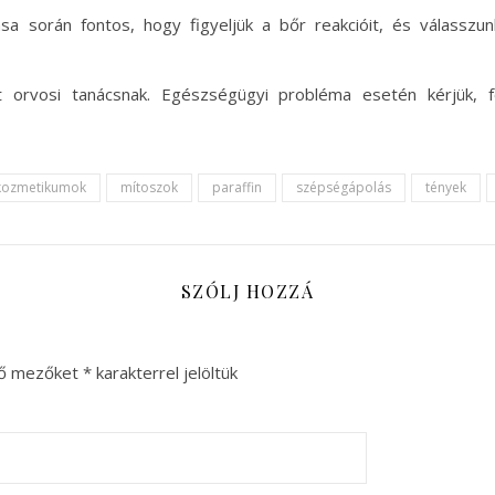
a során fontos, hogy figyeljük a bőr reakcióit, és válasszu
t orvosi tanácsnak. Egészségügyi probléma esetén kérjük, 
kozmetikumok
mítoszok
paraffin
szépségápolás
tények
SZÓLJ HOZZÁ
ző mezőket
*
karakterrel jelöltük