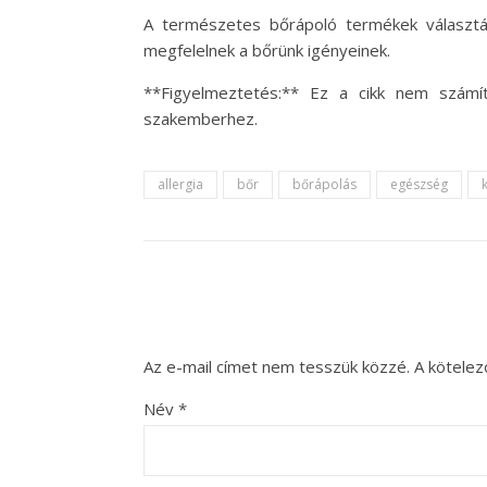
A természetes bőrápoló termékek választás
megfelelnek a bőrünk igényeinek.
**Figyelmeztetés:** Ez a cikk nem számí
szakemberhez.
allergia
bőr
bőrápolás
egészség
Az e-mail címet nem tesszük közzé.
A kötele
Név
*