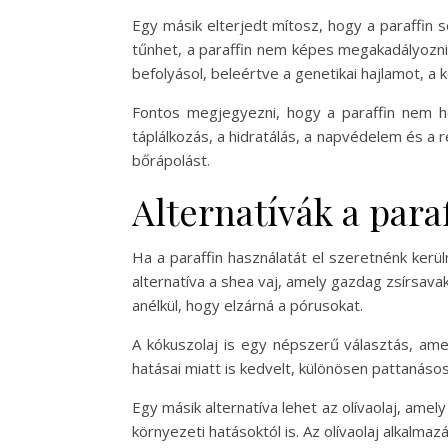
Egy másik elterjedt mítosz, hogy a paraffin 
tűnhet, a paraffin nem képes megakadályozn
befolyásol, beleértve a genetikai hajlamot, a
Fontos megjegyezni, hogy a paraffin nem h
táplálkozás, a hidratálás, a napvédelem és a 
bőrápolást.
Alternatívák a paraf
Ha a paraffin használatát el szeretnénk kerül
alternatíva a shea vaj, amely gazdag zsírsavak
anélkül, hogy elzárná a pórusokat.
A kókuszolaj is egy népszerű választás, amel
hatásai miatt is kedvelt, különösen pattanáso
Egy másik alternatíva lehet az olívaolaj, ame
környezeti hatásoktól is. Az olívaolaj alkalma