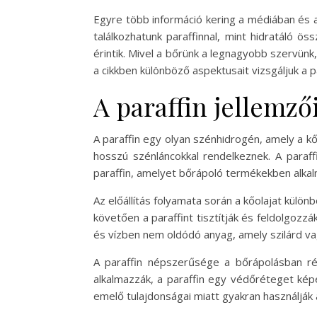
Egyre több információ kering a médiában és az
találkozhatunk paraffinnal, mint hidratáló ö
érintik. Mivel a bőrünk a legnagyobb szervünk
a cikkben különböző aspektusait vizsgáljuk a 
A paraffin jellemzői
A paraffin egy olyan szénhidrogén, amely a kő
hosszú szénláncokkal rendelkeznek. A paraffi
paraffin, amelyet bőrápoló termékekben alka
Az előállítás folyamata során a kőolajat külön
követően a paraffint tisztítják és feldolgozz
és vízben nem oldódó anyag, amely szilárd vagy
A paraffin népszerűsége a bőrápolásban r
alkalmazzák, a paraffin egy védőréteget képe
emelő tulajdonságai miatt gyakran használják a