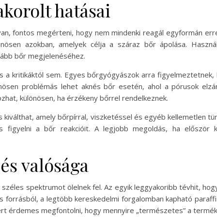
akorolt hatásai
an, fontos megérteni, hogy nem mindenki reagál egyformán erre 
nösen azokban, amelyek célja a száraz bőr ápolása. Használ
uhább bőr megjelenéséhez.
 a kritikáktól sem. Egyes bőrgyógyászok arra figyelmeztetnek, 
lönösen problémás lehet aknés bőr esetén, ahol a pórusok elz
ozhat, különösen, ha érzékeny bőrrel rendelkeznek.
is kiválthat, amely bőrpírral, viszketéssel és egyéb kellemetlen 
s figyelni a bőr reakcióit. A legjobb megoldás, ha először 
 és valósága
 széles spektrumot ölelnek fel. Az egyik leggyakoribb tévhit, ho
 forrásból, a legtöbb kereskedelmi forgalomban kapható paraffin 
zért érdemes megfontolni, hogy mennyire „természetes” a termék