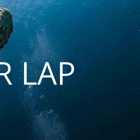
R LAP