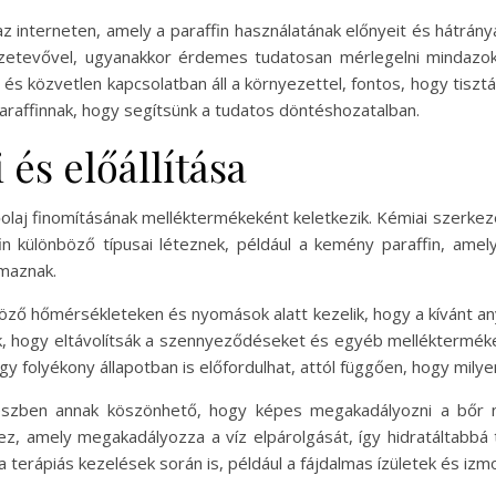
 interneten, amely a paraffin használatának előnyeit és hátrány
sszetevővel, ugyanakkor érdemes tudatosan mérlegelni mindazoka
, és közvetlen kapcsolatban áll a környezettel, fontos, hogy tiszt
paraffinnak, hogy segítsünk a tudatos döntéshozatalban.
 és előállítása
olaj finomításának melléktermékeként keletkezik. Kémiai szerkezet
n különböző típusai léteznek, például a kemény paraffin, amely
lmaznak.
böző hőmérsékleteken és nyomások alatt kezelik, hogy a kívánt any
ák, hogy eltávolítsák a szennyeződéseket és egyéb melléktermékek
 folyékony állapotban is előfordulhat, attól függően, hogy milyen
észben annak köszönhető, hogy képes megakadályozni a bőr 
z, amely megakadályozza a víz elpárolgását, így hidratáltabbá 
 terápiás kezelések során is, például a fájdalmas ízületek és izm