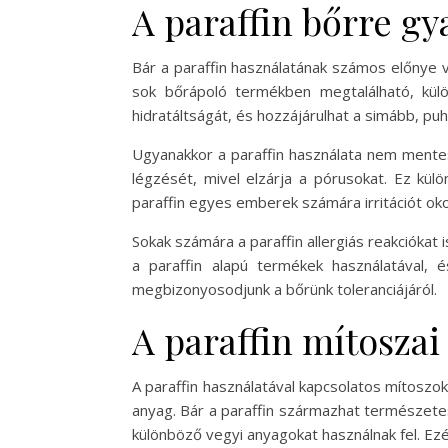
A paraffin bőrre gy
Bár a paraffin használatának számos előnye v
sok bőrápoló termékben megtalálható, külö
hidratáltságát, és hozzájárulhat a simább, p
Ugyanakkor a paraffin használata nem mentes
légzését, mivel elzárja a pórusokat. Ez kü
paraffin egyes emberek számára irritációt ok
Sokak számára a paraffin allergiás reakciókat 
a paraffin alapú termékek használatával, é
megbizonyosodjunk a bőrünk toleranciájáról.
A paraffin mítoszai
A paraffin használatával kapcsolatos mítoszok
anyag. Bár a paraffin származhat természetes
különböző vegyi anyagokat használnak fel. E