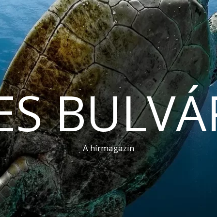
ES BULVÁ
A hírmagazin