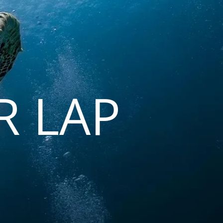
R LAP