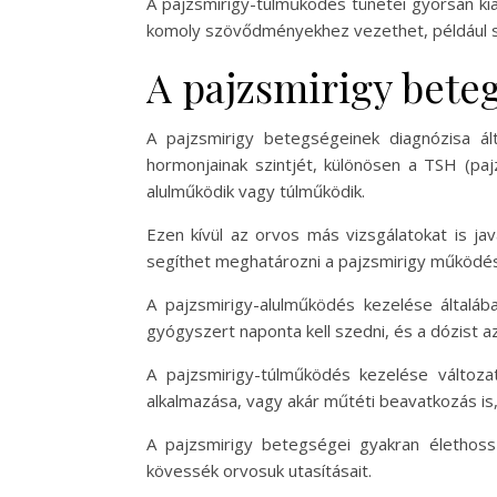
A pajzsmirigy-túlműködés tünetei gyorsan kia
komoly szövődményekhez vezethet, például s
A pajzsmirigy bete
A pajzsmirigy betegségeinek diagnózisa ált
hormonjainak szintjét, különösen a TSH (paj
alulműködik vagy túlműködik.
Ezen kívül az orvos más vizsgálatokat is ja
segíthet meghatározni a pajzsmirigy működé
A pajzsmirigy-alulműködés kezelése általába
gyógyszert naponta kell szedni, és a dózist a
A pajzsmirigy-túlműködés kezelése változa
alkalmazása, vagy akár műtéti beavatkozás i
A pajzsmirigy betegségei gyakran élethossz
kövessék orvosuk utasításait.