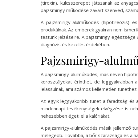
(tiroxin), kulcsszerepet játszanak az anya
pajzsmirigy működése zavart szenved, számo
A pajzsmirigy-alulműködés (hipotireózis) é
produkálnak. Az emberek gyakran nem ismerik f
testünk jelzéseire. A pajzsmirigy egészsége 
diagnózis és kezelés érdekében.
Pajzsmirigy-alulmű
A pajzsmirigy-alulműködés, más néven hipoti
korosztályokat érinthet, de leggyakrabban 
lelassulnak, ami számos kellemetlen tünethez
Az egyik leggyakoribb tünet a fáradtság és a 
mindennapi tevékenységek elvégzése is nehez
nehezebben égeti el a kalóriákat.
A pajzsmirigy-alulműködés másik jellemző tü
melegebb. Továbbá, a bőr szárazsága és a haj