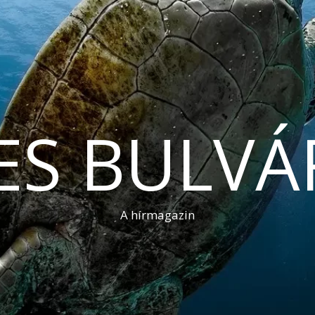
ES BULVÁ
A hírmagazin