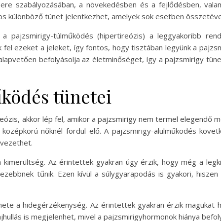
gcsere szabályozásában, a növekedésben és a fejlődésben, vala
s különböző tünet jelentkezhet, amelyek sok esetben összetév
s a pajzsmirigy-túlműködés (hipertireózis) a leggyakoribb re
el ezeket a jeleket, így fontos, hogy tisztában legyünk a pajzs
alapvetően befolyásolja az életminőséget, így a pajzsmirigy tü
ködés tünetei
reózis, akkor lép fel, amikor a pajzsmirigy nem termel elegendő
a középkorú nőknél fordul elő. A pajzsmirigy-alulműködés köve
 vezethet.
kimerültség. Az érintettek gyakran úgy érzik, hogy még a legkis
ebbnek tűnik. Ezen kívül a súlygyarapodás is gyakori, hiszen
nete a hidegérzékenység. Az érintettek gyakran érzik magukat 
hullás is megjelenhet, mivel a pajzsmirigyhormonok hiánya befoly