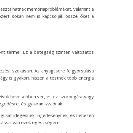
tapasztalhatnak memóriaproblémákat, valamint a
 ezért sokan nem is kapcsolják össze őket a
mont termel. Ez a betegség szintén változatos
ezési szokásain. Az anyagcsere felgyorsulása
ágy is gyakori, hiszen a testnek több energia
 szívük hevesebben ver, és ez szorongást vagy
legedésre, és gyakran izzadnak.
agukat idegesnek, ingerlékenynek, és nehezen
hatással van ezek egészségére.