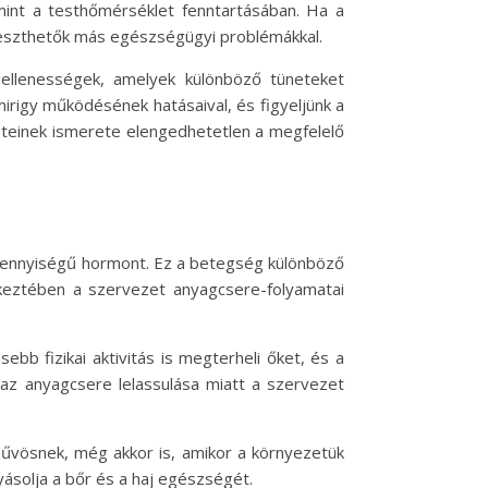
mint a testhőmérséklet fenntartásában. Ha a
eszthetők más egészségügyi problémákkal.
ndellenességek, amelyek különböző tüneteket
mirigy működésének hatásaival, és figyeljünk a
neteinek ismerete elengedhetetlen a megfelelő
 mennyiségű hormont. Ez a betegség különböző
tkeztében a szervezet anyagcsere-folyamatai
ebb fizikai aktivitás is megterheli őket, és a
 az anyagcsere lelassulása miatt a szervezet
hűvösnek, még akkor is, amikor a környezetük
ásolja a bőr és a haj egészségét.