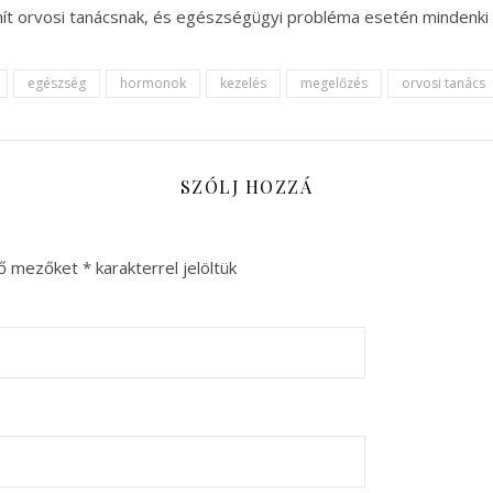
ít orvosi tanácsnak, és egészségügyi probléma esetén mindenki 
egészség
hormonok
kezelés
megelőzés
orvosi tanács
SZÓLJ HOZZÁ
ző mezőket
*
karakterrel jelöltük