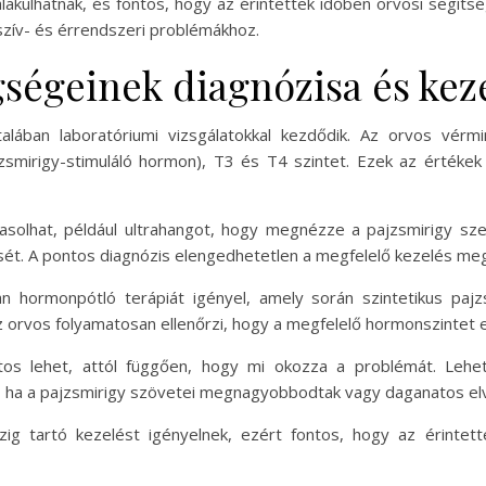
lakulhatnak, és fontos, hogy az érintettek időben orvosi segít
zív- és érrendszeri problémákhoz.
gségeinek diagnózisa és kez
alában laboratóriumi vizsgálatokkal kezdődik. Az orvos vérmi
zsmirigy-stimuláló hormon), T3 és T4 szintet. Ezek az értéke
vasolhat, például ultrahangot, hogy megnézze a pajzsmirigy sze
sét. A pontos diagnózis elengedhetetlen a megfelelő kezelés m
n hormonpótló terápiát igényel, amely során szintetikus pajzsm
z orvos folyamatosan ellenőrzi, hogy a megfelelő hormonszintet e
tos lehet, attól függően, hogy mi okozza a problémát. Lehe
s, ha a pajzsmirigy szövetei megnagyobbodtak vagy daganatos el
ig tartó kezelést igényelnek, ezért fontos, hogy az érintett