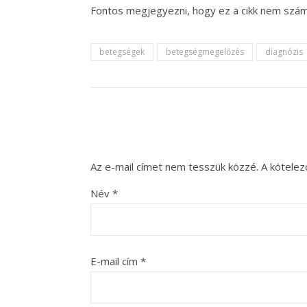
Fontos megjegyezni, hogy ez a cikk nem szám
betegségek
betegségmegelőzés
diagnózis
Az e-mail címet nem tesszük közzé.
A kötele
Név
*
E-mail cím
*