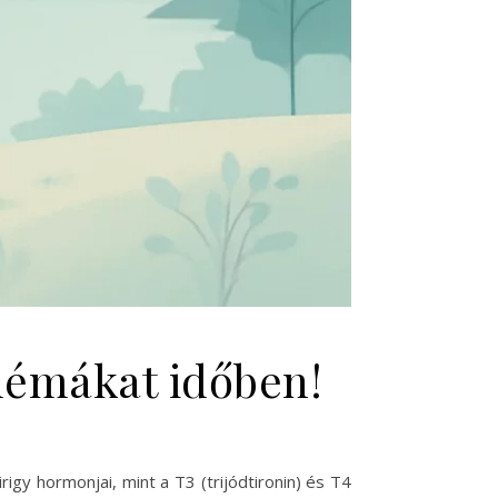
blémákat időben!
igy hormonjai, mint a T3 (trijódtironin) és T4