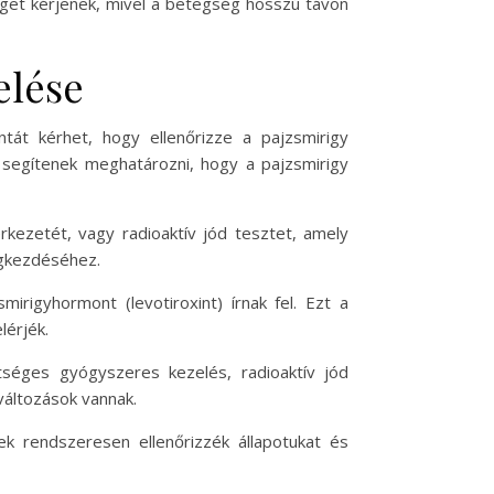
séget kérjenek, mivel a betegség hosszú távon
elése
ntát kérhet, hogy ellenőrizze a pajzsmirigy
k segítenek meghatározni, hogy a pajzsmirigy
rkezetét, vagy radioaktív jód tesztet, amely
egkezdéséhez.
irigyhormont (levotiroxint) írnak fel. Ezt a
lérjék.
tséges gyógyszeres kezelés, radioaktív jód
változások vannak.
ek rendszeresen ellenőrizzék állapotukat és