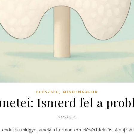
,
EGÉSZSÉG
MINDENNAPOK
ünetei: Ismerd fel a pro
2025.05.25.
endokrin mirigye, amely a hormontermelésért felelős. A pajzsmir