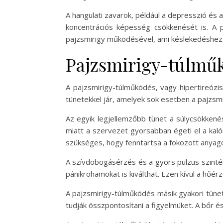
A hangulati zavarok, például a depresszió és 
koncentrációs képesség csökkenését is. A p
pajzsmirigy működésével, ami késlekedéshez
Pajzsmirigy-túlműk
A pajzsmirigy-túlműködés, vagy hipertireózis
tünetekkel jár, amelyek sok esetben a pajzsmi
Az egyik legjellemzőbb tünet a súlycsökkené
miatt a szervezet gyorsabban égeti el a kaló
szükséges, hogy fenntartsa a fokozott anyag
A szívdobogásérzés és a gyors pulzus szintén
pánikrohamokat is kiválthat. Ezen kívül a hőé
A pajzsmirigy-túlműködés másik gyakori tüne
tudják összpontosítani a figyelmüket. A bőr é