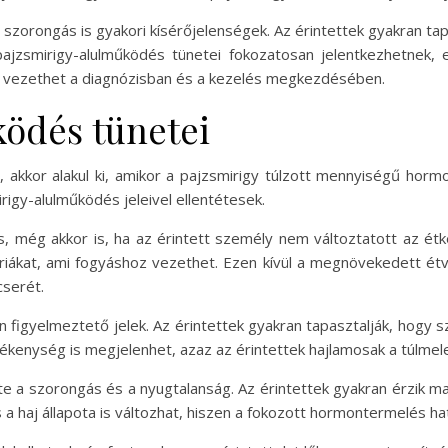
a szorongás is gyakori kísérőjelenségek. Az érintettek gyakran 
ajzsmirigy-alulműködés tünetei fokozatosan jelentkezhetnek,
 vezethet a diagnózisban és a kezelés megkezdésében.
ödés tünetei
, akkor alakul ki, amikor a pajzsmirigy túlzott mennyiségű hor
rigy-alulműködés jeleivel ellentétesek.
s, még akkor is, ha az érintett személy nem változtatott az étk
riákat, ami fogyáshoz vezethet. Ezen kívül a megnövekedett étv
cserét.
 figyelmeztető jelek. Az érintettek gyakran tapasztalják, hogy
rzékenység is megjelenhet, azaz az érintettek hajlamosak a túlme
te a szorongás és a nyugtalanság. Az érintettek gyakran érzik m
s a haj állapota is változhat, hiszen a fokozott hormontermelés 