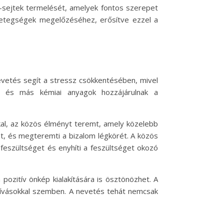
T-sejtek termelését, amelyek fontos szerepet
 betegségek megelőzéséhez, erősítve ezzel a
nevetés segít a stressz csökkentésében, mivel
ok és más kémiai anyagok hozzájárulnak a
kal, az közös élményt teremt, amely közelebb
t, és megteremti a bizalom légkörét. A közös
feszültséget és enyhíti a feszültséget okozó
pozitív önkép kialakítására is ösztönözhet. A
hívásokkal szemben. A nevetés tehát nemcsak