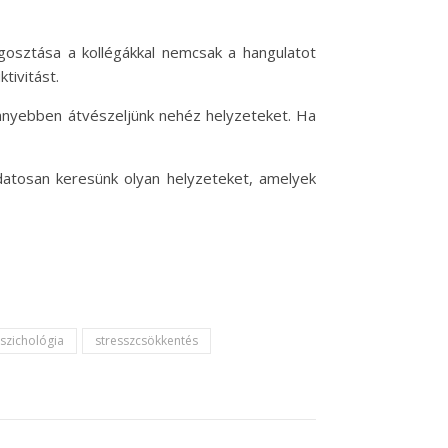
sztása a kollégákkal nemcsak a hangulatot
tivitást.
önnyebben átvészeljünk nehéz helyzeteket. Ha
atosan keresünk olyan helyzeteket, amelyek
szichológia
stresszcsökkentés