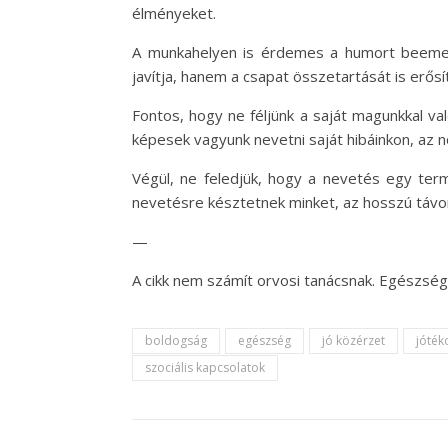
élményeket.
A munkahelyen is érdemes a humort beemel
javítja, hanem a csapat összetartását is erősí
Fontos, hogy ne féljünk a saját magunkkal v
képesek vagyunk nevetni saját hibáinkon, az n
Végül, ne feledjük, hogy a nevetés egy te
nevetésre késztetnek minket, az hosszú távo
—
A cikk nem számít orvosi tanácsnak. Egészség
boldogság
egészség
jó közérzet
jóték
szociális kapcsolatok