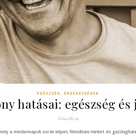
,
EGÉSZSÉG
ÉRDEKESSÉGEK
ny hatásai: egészség és j
2024.08.24.
mely a mindennapok során képes felvidítani minket és gazdagítan