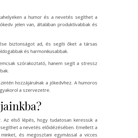
kahelyeken a humor és a nevetés segíthet a
ókedv jelen van, általában produktívabbak és
se biztonságot ad, és segíti őket a társas
 boldogabbak és harmonikusabbak.
 nemcsak szórakoztató, hanem segít a stressz
bak.
 szintén hozzájárulnak a jókedvhez. A humoros
 gyakorol a szervezetre.
jainkba?
. Az első lépés, hogy tudatosan keressük a
segíthet a nevetés előidézésében. Emellett a
k minket, és megosztani egymással a vicces