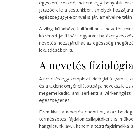
egyszerű reakció, hanem egy bonyolult érzel
játszódik le a testünkben, amelyek hozzájár
egészségügyi előnnyel is jár, amelyekre talán
A világ különböző kultúráiban a nevetés min
közérzet javítására egyaránt hatékony eszkö
nevetés hozzájárulhat az egészség megőrzé
leküzdésében is.
A nevetés fiziológia
A nevetés egy komplex fiziológiai folyamat, 
és a tüdőnk oxigénellátottsága növekszik. Ez
megemelkedik, ami serkenti a vérkeringést.
egészségéhez.
Ezen kívül a nevetés endorfint, azaz boldog
természetes fájdalomcsillapítóként is műk
hangulatunk javul, hanem a testi fájdalmakka