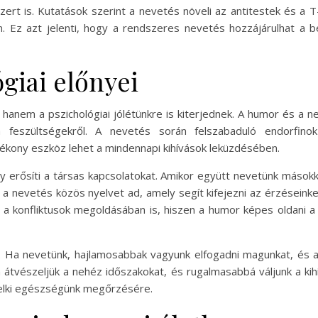
zert is. Kutatások szerint a nevetés növeli az antitestek és a 
. Ez azt jelenti, hogy a rendszeres nevetés hozzájárulhat a
giai előnyei
, hanem a pszichológiai jólétünkre is kiterjednek. A humor és a 
 feszültségekről. A nevetés során felszabaduló endorfin
ékony eszköz lehet a mindennapi kihívások leküzdésében.
y erősíti a társas kapcsolatokat. Amikor együtt nevetünk mások
nevetés közös nyelvet ad, amely segít kifejezni az érzéseinke
 konfliktusok megoldásában is, hiszen a humor képes oldani a 
s. Ha nevetünk, hajlamosabbak vagyunk elfogadni magunkat, és a 
átvészeljük a nehéz időszakokat, és rugalmasabbá váljunk a ki
 lelki egészségünk megőrzésére.