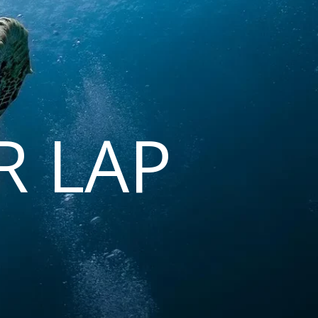
R LAP