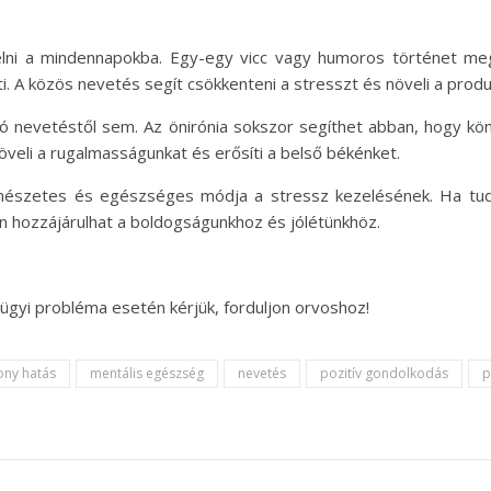
ni a mindennapokba. Egy-egy vicc vagy humoros történet mego
ti. A közös nevetés segít csökkenteni a stresszt és növeli a produk
aló nevetéstől sem. Az önirónia sokszor segíthet abban, hogy k
öveli a rugalmasságunkat és erősíti a belső békénket.
rmészetes és egészséges módja a stressz kezelésének. Ha tud
n hozzájárulhat a boldogságunkhoz és jólétünkhöz.
ügyi probléma esetén kérjük, forduljon orvoshoz!
ony hatás
mentális egészség
nevetés
pozitív gondolkodás
p