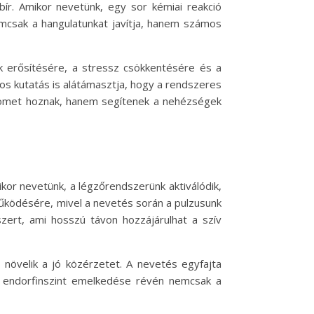
bír. Amikor nevetünk, egy sor kémiai reakció
emcsak a hangulatunkat javítja, hanem számos
ok erősítésére, a stressz csökkentésére és a
s kutatás is alátámasztja, hogy a rendszeres
römet hoznak, hanem segítenek a nehézségek
kor nevetünk, a légzőrendszerünk aktiválódik,
működésére, mivel a nevetés során a pulzusunk
zert, ami hosszú távon hozzájárulhat a szív
 növelik a jó közérzetet. A nevetés egyfajta
z endorfinszint emelkedése révén nemcsak a