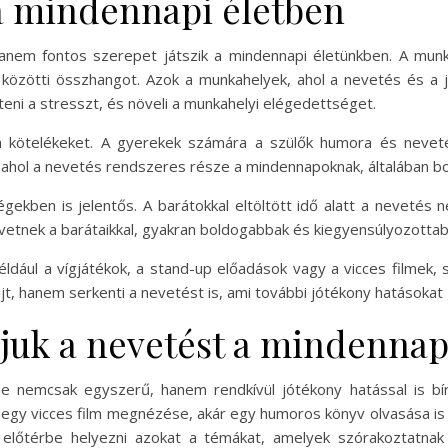
a mindennapi életben
anem fontos szerepet játszik a mindennapi életünkben. A mun
 közötti összhangot. Azok a munkahelyek, ahol a nevetés és a j
eni a stresszt, és növeli a munkahelyi elégedettséget.
 a kötelékeket. A gyerekek számára a szülők humora és neveté
ok, ahol a nevetés rendszeres része a mindennapoknak, általában
kben is jelentős. A barátokkal eltöltött idő alatt a nevetés
vetnek a barátaikkal, gyakran boldogabbak és kiegyensúlyozottab
ldául a vígjátékok, a stand-up előadások vagy a vicces filmek,
t, hanem serkenti a nevetést is, ami további jótékony hatásokat
juk a nevetést a mindennap
e nemcsak egyszerű, hanem rendkívül jótékony hatással is bír
 egy vicces film megnézése, akár egy humoros könyv olvasása is 
s előtérbe helyezni azokat a témákat, amelyek szórakoztatna