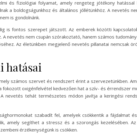
mi és fiziológiai folyamat, amely rengeteg jótékony hatással 
ulnak a boldogságunkhoz és általános jóllétünkhöz. A nevetés n
 nem is gondolnánk.
dig is fontos szerepet játszott. Az emberek közötti kapcsolat
z. A nevetés nem csupán szórakoztató, hanem számos tudományo
séhez. Az életünkben megjelenő nevetés pillanatai nemcsak ö
i hatásai
amely számos szervet és rendszert érint a szervezetünkben. Ami
 a fokozott oxigénfelvétel kedvezően hat a szív- és érrendszer 
 A nevetés tehát természetes módon javítja a keringési rends
sághormonokat szabadít fel, amelyek csökkentik a fájdalmat és
ödik, amely segíthet a stressz és a szorongás kezelésében. A
l szembeni érzékenységünk is csökken.