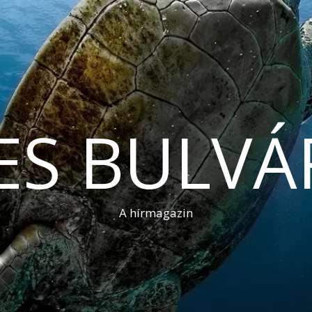
ES BULVÁ
A hírmagazin