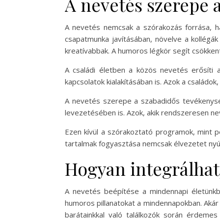
A nevetés szerepe 
A nevetés nemcsak a szórakozás forrása, h
csapatmunka javításában, növelve a kollégák
kreatívabbak. A humoros légkör segít csökkent
A családi életben a közös nevetés erősíti
kapcsolatok kialakításában is. Azok a család
A nevetés szerepe a szabadidős tevékenysége
levezetésében is. Azok, akik rendszeresen ne
Ezen kívül a szórakoztató programok, mint pé
tartalmak fogyasztása nemcsak élvezetet nyúj
Hogyan integrálhat
A nevetés beépítése a mindennapi életünkb
humoros pillanatokat a mindennapokban. Akár
barátainkkal való találkozók során érdeme