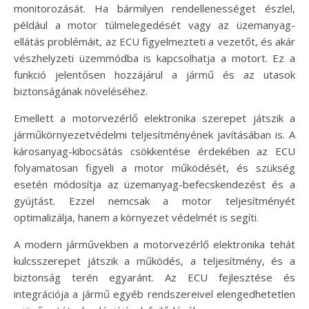
monitorozását. Ha bármilyen rendellenességet észlel,
például a motor túlmelegedését vagy az üzemanyag-
ellátás problémáit, az ECU figyelmezteti a vezetőt, és akár
vészhelyzeti üzemmódba is kapcsolhatja a motort. Ez a
funkció jelentősen hozzájárul a jármű és az utasok
biztonságának növeléséhez.
Emellett a motorvezérlő elektronika szerepet játszik a
járműkörnyezetvédelmi teljesítményének javításában is. A
károsanyag-kibocsátás csökkentése érdekében az ECU
folyamatosan figyeli a motor működését, és szükség
esetén módosítja az üzemanyag-befecskendezést és a
gyújtást. Ezzel nemcsak a motor teljesítményét
optimalizálja, hanem a környezet védelmét is segíti.
A modern járművekben a motorvezérlő elektronika tehát
kulcsszerepet játszik a működés, a teljesítmény, és a
biztonság terén egyaránt. Az ECU fejlesztése és
integrációja a jármű egyéb rendszereivel elengedhetetlen