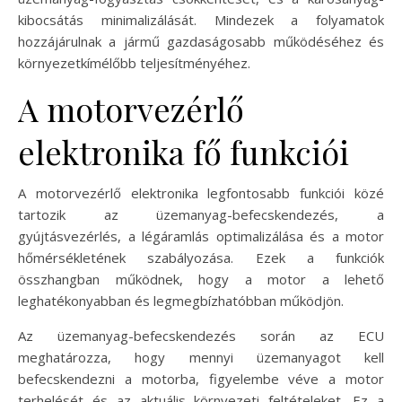
kibocsátás minimalizálását. Mindezek a folyamatok
hozzájárulnak a jármű gazdaságosabb működéséhez és
környezetkímélőbb teljesítményéhez.
A motorvezérlő
elektronika fő funkciói
A motorvezérlő elektronika legfontosabb funkciói közé
tartozik az üzemanyag-befecskendezés, a
gyújtásvezérlés, a légáramlás optimalizálása és a motor
hőmérsékletének szabályozása. Ezek a funkciók
összhangban működnek, hogy a motor a lehető
leghatékonyabban és legmegbízhatóbban működjön.
Az üzemanyag-befecskendezés során az ECU
meghatározza, hogy mennyi üzemanyagot kell
befecskendezni a motorba, figyelembe véve a motor
terhelését és az aktuális környezeti feltételeket. Ez a