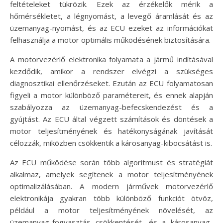
feltételeket tükrözik. Ezek az érzékelők mérik a
hőmérsékletet, a légnyomást, a levegő áramlását és az
üzemanyag-nyomást, és az ECU ezeket az információkat
felhasználja a motor optimális működésének biztosítására.
A motorvezérlő elektronika folyamata a jármű indításával
kezdődik, amikor a rendszer elvégzi a szükséges
diagnosztikai ellenőrzéseket. Ezután az ECU folyamatosan
figyeli a motor különböző paramétereit, és ennek alapján
szabályozza az üzemanyag-befecskendezést és a
gyújtást. Az ECU által végzett számítások és döntések a
motor teljesítményének és hatékonyságának javítását
célozzák, miközben csökkentik a károsanyag-kibocsátást is.
Az ECU működése során több algoritmust és stratégiát
alkalmaz, amelyek segítenek a motor teljesítményének
optimalizálásában. A modern járművek motorvezérlő
elektronikája gyakran több különböző funkciót ötvöz,
például a motor teljesítményének növelését, az
üzemanyag-fogyasztás csökkentését, és a károsanyag-