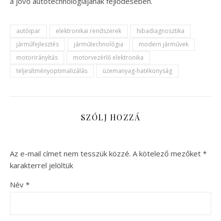
a jövő autótechnológiájának fejlődésében.
autóipar
elektronikai rendszerek
hibadiagnosztika
járműfejlesztés
járműtechnológia
modern járművek
motorirányítás
motorvezérlő elektronika
teljesítményoptimalizálás
üzemanyag-hatékonyság
SZÓLJ HOZZÁ
Az e-mail címet nem tesszük közzé.
A kötelező mezőket
*
karakterrel jelöltük
Név
*