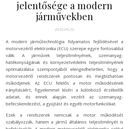
jelentősége a modern
járművekben
2025.05.23.
A modern járműtechnológia folyamatos fejlődésével a
motorvezérlő elektronika (ECU) szerepe egyre fontosabbá
válik. A járművek teljesítményének, üzemanyag-
hatékonyságának és környezetvédelmi teljesítményének
optimalizálása szempontjából elengedhetetlen, hogy a
motorvezérlő rendszerek pontosan és megbízhatóan
működjenek. Az ECU felelős a motor működésének
irányításáért, figyelemmel kíséri a különböző érzékelők
adatait, és ennek alapján vezérli az üzemanyag-
befecskendezést, a gyújtást és egyéb motorfunkciókat.
Ezek a rendszerek nemcsak a motor működését
szabályozzák, hanem a jármű általános teljesítményét is
befolyásolják. A modern motorvezérlő elektronika sokkal