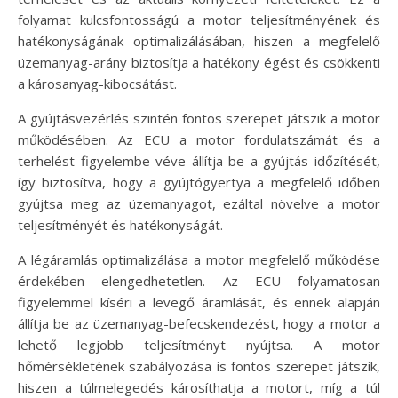
folyamat kulcsfontosságú a motor teljesítményének és
hatékonyságának optimalizálásában, hiszen a megfelelő
üzemanyag-arány biztosítja a hatékony égést és csökkenti
a károsanyag-kibocsátást.
A gyújtásvezérlés szintén fontos szerepet játszik a motor
működésében. Az ECU a motor fordulatszámát és a
terhelést figyelembe véve állítja be a gyújtás időzítését,
így biztosítva, hogy a gyújtógyertya a megfelelő időben
gyújtsa meg az üzemanyagot, ezáltal növelve a motor
teljesítményét és hatékonyságát.
A légáramlás optimalizálása a motor megfelelő működése
érdekében elengedhetetlen. Az ECU folyamatosan
figyelemmel kíséri a levegő áramlását, és ennek alapján
állítja be az üzemanyag-befecskendezést, hogy a motor a
lehető legjobb teljesítményt nyújtsa. A motor
hőmérsékletének szabályozása is fontos szerepet játszik,
hiszen a túlmelegedés károsíthatja a motort, míg a túl