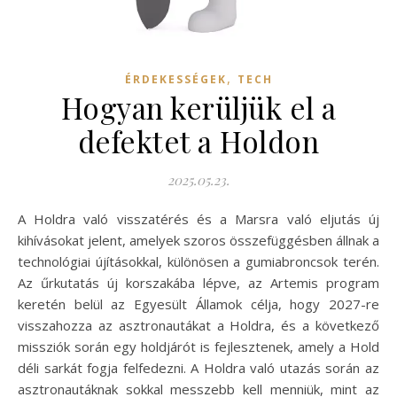
,
ÉRDEKESSÉGEK
TECH
Hogyan kerüljük el a
defektet a Holdon
2025.05.23.
A Holdra való visszatérés és a Marsra való eljutás új
kihívásokat jelent, amelyek szoros összefüggésben állnak a
technológiai újításokkal, különösen a gumiabroncsok terén.
Az űrkutatás új korszakába lépve, az Artemis program
keretén belül az Egyesült Államok célja, hogy 2027-re
visszahozza az asztronautákat a Holdra, és a következő
missziók során egy holdjárót is fejlesztenek, amely a Hold
déli sarkát fogja felfedezni. A Holdra való utazás során az
asztronautáknak sokkal messzebb kell menniük, mint az