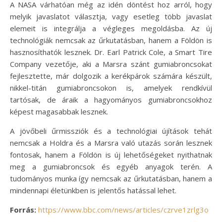
A NASA várhatóan még az idén döntést hoz arról, hogy
melyik javaslatot választja, vagy esetleg több javaslat
elemeit is integrálja a végleges megoldásba. Az új
technológiák nemcsak az űrkutatásban, hanem a Földön is
hasznosíthatók lesznek. Dr. Earl Patrick Cole, a Smart Tire
Company vezetője, aki a Marsra szánt gumiabroncsokat
fejlesztette, már dolgozik a kerékpárok számára készült,
nikkel-titán gumiabroncsokon is, amelyek rendkívül
tartósak, de áraik a hagyományos gumiabroncsokhoz
képest magasabbak lesznek.
A jövőbeli űrmissziók és a technológiai újítások tehát
nemcsak a Holdra és a Marsra való utazás során lesznek
fontosak, hanem a Földön is új lehetőségeket nyithatnak
meg a gumiabroncsok és egyéb anyagok terén. A
tudományos munka így nemcsak az űrkutatásban, hanem a
mindennapi életünkben is jelentős hatással lehet.
Forrás:
https://www.bbc.com/news/articles/czrve1zrlg3o