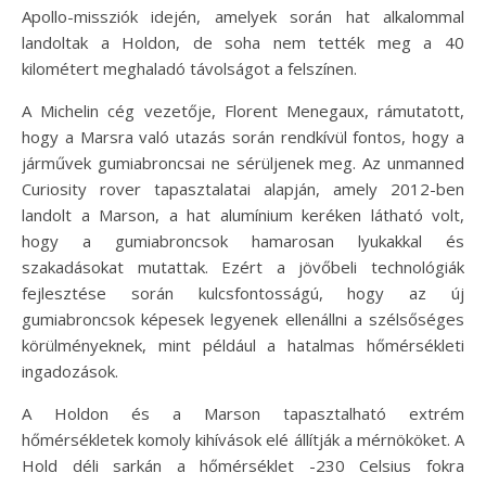
Apollo-missziók idején, amelyek során hat alkalommal
landoltak a Holdon, de soha nem tették meg a 40
kilométert meghaladó távolságot a felszínen.
A Michelin cég vezetője, Florent Menegaux, rámutatott,
hogy a Marsra való utazás során rendkívül fontos, hogy a
járművek gumiabroncsai ne sérüljenek meg. Az unmanned
Curiosity rover tapasztalatai alapján, amely 2012-ben
landolt a Marson, a hat alumínium keréken látható volt,
hogy a gumiabroncsok hamarosan lyukakkal és
szakadásokat mutattak. Ezért a jövőbeli technológiák
fejlesztése során kulcsfontosságú, hogy az új
gumiabroncsok képesek legyenek ellenállni a szélsőséges
körülményeknek, mint például a hatalmas hőmérsékleti
ingadozások.
A Holdon és a Marson tapasztalható extrém
hőmérsékletek komoly kihívások elé állítják a mérnököket. A
Hold déli sarkán a hőmérséklet -230 Celsius fokra