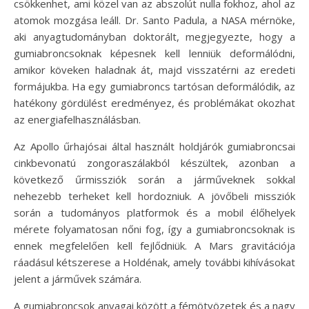
csökkenhet, ami közel van az abszolút nulla fokhoz, ahol az
atomok mozgása leáll. Dr. Santo Padula, a NASA mérnöke,
aki anyagtudományban doktorált, megjegyezte, hogy a
gumiabroncsoknak képesnek kell lenniük deformálódni,
amikor köveken haladnak át, majd visszatérni az eredeti
formájukba. Ha egy gumiabroncs tartósan deformálódik, az
hatékony gördülést eredményez, és problémákat okozhat
az energiafelhasználásban.
Az Apollo űrhajósai által használt holdjárók gumiabroncsai
cinkbevonatú zongoraszálakból készültek, azonban a
következő űrmissziók során a járműveknek sokkal
nehezebb terheket kell hordozniuk. A jövőbeli missziók
során a tudományos platformok és a mobil élőhelyek
mérete folyamatosan nőni fog, így a gumiabroncsoknak is
ennek megfelelően kell fejlődniük. A Mars gravitációja
ráadásul kétszerese a Holdénak, amely további kihívásokat
jelent a járművek számára.
A gumiabroncsok anyagai között a fémötvözetek és a nagy