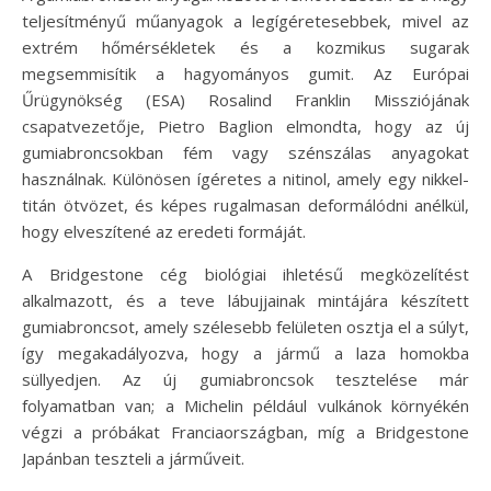
teljesítményű műanyagok a legígéretesebbek, mivel az
extrém hőmérsékletek és a kozmikus sugarak
megsemmisítik a hagyományos gumit. Az Európai
Űrügynökség (ESA) Rosalind Franklin Missziójának
csapatvezetője, Pietro Baglion elmondta, hogy az új
gumiabroncsokban fém vagy szénszálas anyagokat
használnak. Különösen ígéretes a nitinol, amely egy nikkel-
titán ötvözet, és képes rugalmasan deformálódni anélkül,
hogy elveszítené az eredeti formáját.
A Bridgestone cég biológiai ihletésű megközelítést
alkalmazott, és a teve lábujjainak mintájára készített
gumiabroncsot, amely szélesebb felületen osztja el a súlyt,
így megakadályozva, hogy a jármű a laza homokba
süllyedjen. Az új gumiabroncsok tesztelése már
folyamatban van; a Michelin például vulkánok környékén
végzi a próbákat Franciaországban, míg a Bridgestone
Japánban teszteli a járműveit.